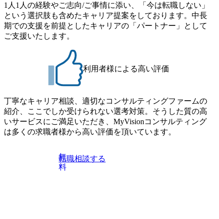
1人1人の経験やご志向/ご事情に添い、「今は転職しない」
という選択肢も含めたキャリア提案をしております。中長
期での支援を前提としたキャリアの「パートナー」として
ご支援いたします。
利用者様による高い評価
丁寧なキャリア相談、適切なコンサルティングファームの
紹介、ここでしか受けられない選考対策。そうした質の高
いサービスにご満足いただき、MyVisionコンサルティング
は多くの求職者様から高い評価を頂いています。
無
転職相談する
料