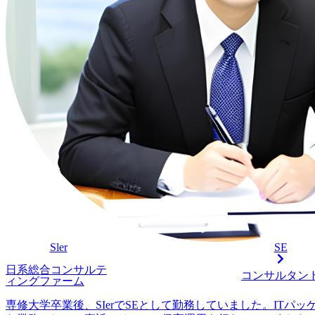
ゲット顧客
ロジェクト
ド。

(2) 日立の
けた新しい
ローチや価
し、将来に向
略やプロセ
案。

(3) AI&
ビスBU(事
るセールス
キーム及び
の制度設計。
<本ポジショ
Sler
SE
ン>

日系総合コンサルテ
コンサルタン
Public領
ィングファーム
DX戦略立案
専修大学卒業後、SIerでSEとして勤務していました。ITパ
アリング支