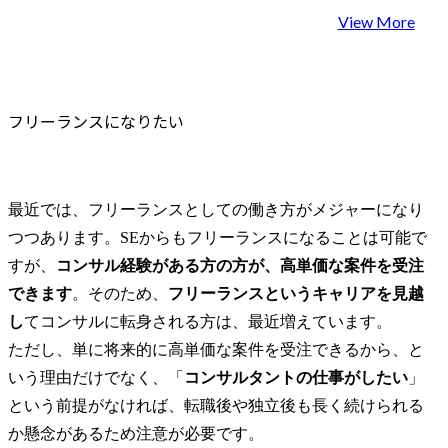
ける予定だったので、当初はあまりコンサルティングファー
View More
えていませんでした。そんな中で、MyVisionのエージェン
ニアとコンサルタントは実は親和性が高いことを教えていた
ンサルタントを意識するようになりました。 優秀な方が集ま
イメージがありましたし、若いうちにもっとスキルを研鑽で
味が高まったので、転職を決めました。 また、キャリアアッ
フリーランスになりたい
けでなく、年収が大幅に上がる可能性が高いこともイメージ
「一旦選考を受けて、いいオファーがもらえたら転職しよう
づもりでコンサルティングファームへの転職活動を開始しまし
職エージェントを活用しました。 コンサルティングファーム
で選びました。もう1つのエージェントさんは、どちらかと
最近では、フリーランスとしての働き方がメジャーになり
ア転職に強い会社さんだったので、コンサルティングファー
つつあります。SEからもフリーランスになることは可能で
少なく、コンサルティングファームへの知見もMyVisionさ
り差があると感じました。 コンサルティングファームへの転
すが、
コンサル経験がある方の方が、高単価な案件を受注
いて、非常に分かりやすく説明いただけたので、前向きに転
できます
。そのため、
フリーランスというキャリアを見越
した。特に私の場合は、エンジニアとしてこのままキャリア
し
てコンサルに転身される方は、最近増えています。

何が違うのか、どんなメリット/デメリットがあるのかについ
ただけました。 特に私の場合は、足元の年収などをかなり気
ただし、単に将来的に高単価な案件を受注できるから、と
たが、担当してくれたエージェントさんから中長期的なキャ
いう理由だけでなく、「
コンサルタントの仕事がしたい
」
と考えて意思決定した方が良いとアドバイスを下さったこと
す。 コンサルティングファームについてはほとんど知らない
という前提がなければ、転職後や独立後も長く続けられる
動をスタートしましたが、自分自身で調べたり、MyVision
か懸念があるため注意が必要です。
んに教えていただく中で、「自分がやりたかった仕事はコン