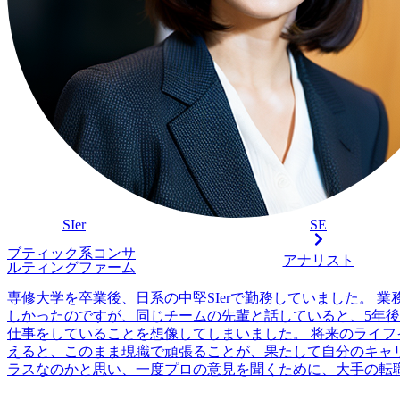
SIer
SE
ブティック系コンサ
アナリスト
ルティングファーム
専修大学を卒業後、日系の中堅SIerで勤務していました。 業
しかったのですが、同じチームの先輩と話していると、5年
仕事をしていることを想像してしまいました。 将来のライフ
えると、このまま現職で頑張ることが、果たして自分のキャ
ラスなのかと思い、一度プロの意見を聞くために、大手の転
ームサイトに登録しました。 もう少し刺激的な成長環境でエ