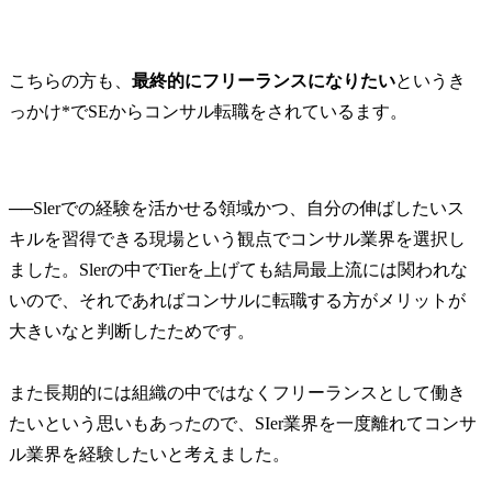
だ」、と確信をもって進めることができるようになりました。
裁量を持って働くことで、キャリアアップをしたいという思
大変感謝しています。 面接で話す志望動機について、もっと
こちらの方も、
最終的にフリーランスになりたい
というき
話すべきだったと反省しています。しっかり作り込めた企業
接でも高評価をいただけましたが、忙しくて手の回らない企
っかけ*でSEからコンサル転職をされているます。
評価が低かった傾向にありました。 それでも忙しい中で、志
業から優先順位をつけて対策できたことは良かったと思います
年収400万円、転職後は年収550万円になりました。 まずは
を1つ1つこなし、向こう2～3年で大規模案件の要件定義案件
──
Slerでの経験を活かせる領域かつ、自分の伸ばしたいス
考えています。また、コンサルタントとしてのスキルも身に
キルを習得できる現場という観点でコンサル業界を選択し
ました。Slerの中でTierを上げても結局最上流には関われな
いので、それであればコンサルに転職する方がメリットが
大きいなと判断したためです。

また長期的には組織の中ではなくフリーランスとして働き
たいという思いもあったので、SIer業界を一度離れてコンサ