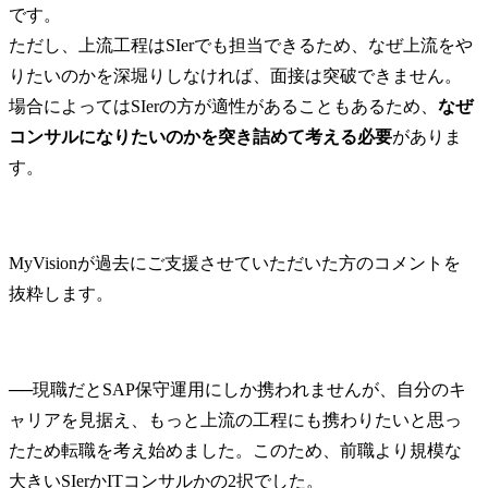
課題の抽出、事業計画の
携わる事業
です。

立案、プロジェクトの実
サービス・製
ただし、上流工程はSIerでも担当できるため、なぜ上流をや
行・管理・人財マネジメ
日立のDX事
りたいのかを深堀りしなければ、面接は突破できません。
ントなどを主体的に実行
め、企業価
場合によってはSIerの方が適性があることもあるため、
なぜ
します。

る顧客群を
した、案件
コンサルになりたいのかを突き詰めて考える必要
がありま
配属組織名

ェーズ案件
す。
デジタルサービスビジネ
ド。コンサル
スユニット(金融システム) 
仮説立案、
金融BU戦略本部 金融AX
ンジニアリ
推進センタ

ます。

MyVisionが過去にご支援させていただいた方のコメントを
抜粋します。
配属組織について(概要・
※参考:

ミッション)

●How to DX

日立製作所の金融BU戦略
https://www.hi
本部は、金融ビジネスユ
oducts/it/luma
──
現職だとSAP保守運用にしか携われませんが、自分のキ
ニットの中で、事業企画
ineering/index
ャリアを見据え、もっと上流の工程にも携わりたいと思っ
を進めるチームとなりま
●関連領域にお
す。私たちは、金融機関
https://www.g
たため転職を考え始めました。このため、前職より規模な
のお客さまに向けてテク
m/jp/industrie
大きいSIerかITコンサルかの2択でした。
