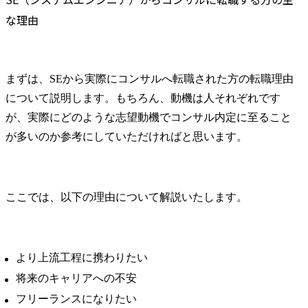
顧客課題の抽出、事業計
て、DXコン
な理由
画の立案、プロジェクト
に関するデ
の実行・管理・人財マネ
を担います。
ジメントなどを上位者と
連携しながら、主体的に
●デリバリー活
まずは、SEから実際にコンサルへ転職された方の転職理由
実行することにより組織
　・各種調
目標を達成する。

フローの作
について説明します。もちろん、動機は人それぞれです
の立案といっ
が、実際にどのような志望動機でコンサル内定に至ること
職務詳細

　・解決施
が多いのか参考にしていただければと思います。
・生成AI分野における事
来業務フロ
業開発

った将来構想
顧客ニーズ、社内ニーズ
　・顧客実
等から生成AI関連の事業
理や上流エ
ここでは、以下の理由について解説いたします。
開発を実施します。戦略
グへの連携
策定・実行を様々な利害
計画の策定　et
関係者と調整をしながら
推進します。

●パイプライ
より上流工程に携わりたい
・生成AI適用推進

(適宜、マネ
社内及びGr会社への生成
クの補佐を担当
将来のキャリアへの不安
AI適用を推進します。生
　・顧客/社
フリーランスになりたい
成AIの利用促進に向けた
の関係構築
