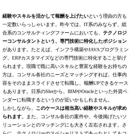
したいと考えました。 3社の転職エージェントと話しました。
ントと比べたときに、目先の転職を成功させるためのアドバ
く、転職の先にあるキャリアプランについてご相談できたこ
経験やスキルを活かして報酬を上げたい
という理由の方も
す。自分は特に、将来的にフリーランスとして活躍するため
一定数いらっしゃいます。昨今では、IT系のみならず、総
きスキルや積んでおくべき経験についても、具体的なアドバ
たことが決め手でした。 コンサルティングファームに入るだ
合系のコンサルティングファームにおいても、
テクノロジ
った後にどうキャリアを進めていくべきかという観点で丁寧
ーコンサルタントという、専門技術に特化したポジション
くれたエージェントはMyVisionさんだけでしたので、MyVisi
があります。たとえば、インフラ構築やJAVAプログラミン
活動を決めました。 一番は面接対策が非常に的確でした。ケ
ちろん分かりやすかったですが、面接全体に対してのフィー
グ、ERPカスタマイズなどの専門技術に特化すること挙げ
でした。例えば、自分が話す内容面だけでなく、話し方や受
られます。現職で既に高いスキルと豊富な経験をお持ちの
情といった伝え方の部分についても具体的に指示をしてくれま
方についてそこまで重要視していなかったのですが、コンサ
方は、コンサル各社のニーズとマッチングすれば、仕事内
ームでの面接では論理的思考力やコミュニケーション能力が
容をそのままスライドさせて転職し、報酬UPできるケース
で、自信を持って話せるかどうかは選考結果に大きく影響す
もあります。日系のSIerから、IBMやOracleといった外資ベ
重要性を認識し、きちんと対策できて良かったと思います。 
も知らなかった会社でしたが、今となっては非常に満足してい
ンダーに転職するというのが近いかもしれません。

Visionさんで転職を始めたことで、今まで知らなかった様々
しかしながら、
このケースは相当高い経験やスキルが求め
ングファームについて知ることができました。その上で社格
はなく、会社との相性が一番重要だと感じました。私のよう
られます
。また、コンサル各社の案件や、今後掲げたいソ
トとしてのキャリアに求めるものが明確な人こそ、自分のニ
リューションとのマッチングにも大きく左右されます。さ
会社をきちんと見つけることが大事だと思います。 特にない
らに、テクノロジーのスペシャリストであったとしてもコ