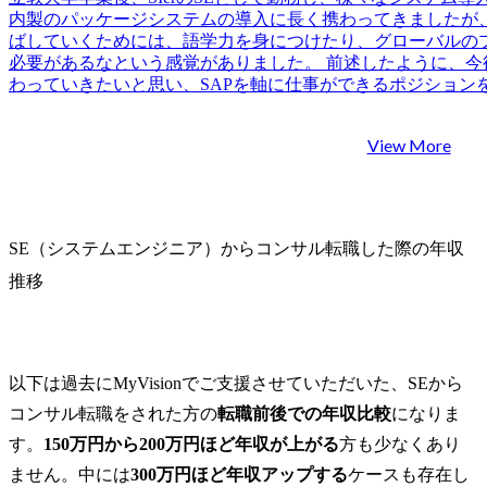
内製のパッケージシステムの導入に長く携わってきましたが
ばしていくためには、語学力を身につけたり、グローバルの
必要があるなという感覚がありました。 前述したように、今
わっていきたいと思い、SAPを軸に仕事ができるポジション
はSAPのプロジェクトは注力領域ではなかったため、転職す
があります。 他のSlerや外資ITベンダーに転職しても良か
View More
件に積極的に携わっていく上では外資系コンサルティングフ
めです。 4社です。 門山さんが、SAP経験者への転職支援
ため依頼しようと思いました。転職活動のみなら自力でもで
での評価を高めて少しでも良い条件で転職するべく、知見が
かったです。結果的にシニアコンサルタント最上位でオファ
SE（システムエンジニア）からコンサル転職した際の年収
上がり、嬉しい限りです。 SAPのモジュールに対する知識
いたエージェントと比較すると圧倒的に見識がある方だなとい
推移
広くご支援いただきましたが、特に面接で高い評価を得るた
ていただいたことが役立ちました。現職でそのまま生かせる
が必要な点などを網羅的に教えて頂けたので、自分でも手応
納得のいく転職活動に繋がったのだと思います。 最終的に年収
以下は過去にMyVisionでご支援させていただいた、SEから
常に高い評価をしていただけましたが、SEとしてのスキルだ
ントのスキルをしっかりアピールできたのが大きいと思って
コンサル転職をされた方の
転職前後での年収比較
になりま
指摘されるまでしっかり準備していなかった部分なので、お
す。
150万円から200万円ほど年収が上がる
方も少なくあり
ったです。 年収が大幅に上がり、グローバル案件にも携われ
ません。中には
300万円ほど年収アップする
ケースも存在し
ありません。非常に満足行く転職活動でした。 転職前は年収9