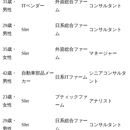
31歳・
外資総合ファー
ITベンダー
コンサルタント
男性
ム
29歳・
日系総合ファー
SIer
コンサルタント
男性
ム
35歳・
外資総合ファー
SIer
マネージャー
女性
ム
42歳・
自動車部品メー
シニアコンサルタ
日系ITファーム
男性
カー
ント
23歳・
ブティックファ
SIer
アナリスト
女性
ーム
29歳・
日系総合ファー
SIer
コンサルタント
男性
ム