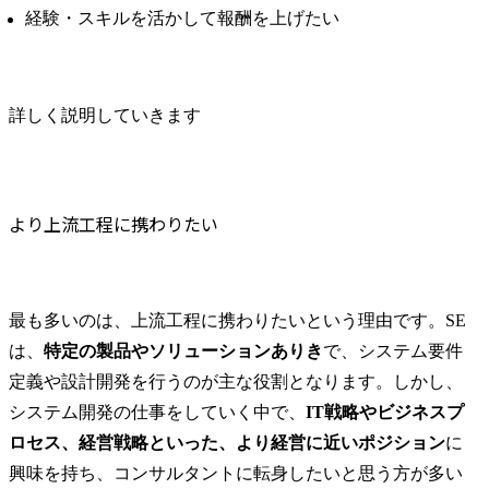
経験・スキルを活かして報酬を上げたい
戦略作成・実行・状況調
　・関係ス
査を実施し、事業戦略目
と連携した提
標を達成します。

創出、予算
案策定、等)

詳しく説明していきます
携わる事業・ビジネス・
　・新規プ
サービス・製品など

創出　etc.

金融システム開発の効率
化、顧客業務のプロセス
●マネジメン
改善、新規金融ビジネス
(適宜、マネ
より上流工程に携わりたい
の創出に向けて、生成AI
クの補佐を担当
を活用した事業開発を推
　・チーム
進することに携わりま
理及び育成

す。

　・プロジ
最も多いのは、上流工程に携わりたいという理由です。SE
市場動向、最新技術動
ートナー会
は、
特定の製品やソリューションありき
で、システム要件
向、ステークホルダのニ
ント

定義や設計開発を行うのが主な役割となります。しかし、
ーズ等の調査や、担当分
　・プロジ
野における事業戦略の策
した各種手
システム開発の仕事をしていく中で、
IT戦略やビジネスプ
定・実行、社内外ステー
ワーク、プ
ロセス、経営戦略といった、より経営に近いポジション
に
クホルダとの関係構築を
ッジ化　etc.

興味を持ち、コンサルタントに転身したいと思う方が多い
支援するとともに、顧客