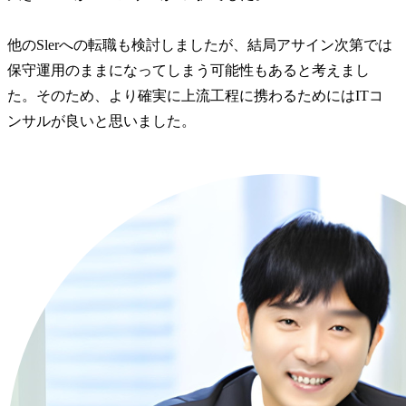
ノロジーを活用した戦略
energy/

的な企画/提案を推進して
https://www.g
いく役割を担っていま
m/jp/industrie
他のSlerへの転職も検討しましたが、結局アサイン次第では
す。そのため、お客さま
services/

保守運用のままになってしまう可能性もあると考えまし
のニーズを把握し、市場
た。そのため、より確実に上流工程に携わるためにはITコ
動向を分析しながら開
配属組織名

発・提案を進めていま
AI&ソフト
す。チームワークを重視
ビジネスユニ
し、柔軟かつ効率的な業
ル事業開発)
務遂行を目指していま
開発本部 Busin
す。
Development P
Solution(配
【配属組織に
要・ミッション
<配属組織(Busi
Developme
ン>

(1) 日本市
なデジタル
こし、成長