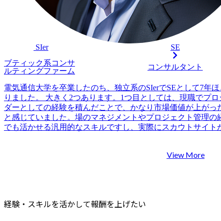
 SIer
SE
ブティック系コンサ
コンサルタント
ルティングファーム
電気通信大学を卒業したのち、独立系のSIerでSEとして7年
りました。 大きく2つあります。1つ目としては、現職でプ
ダーとしての経験を積んだことで、かなり市場価値が上がっ
と感じていました。場のマネジメントやプロジェクト管理の
でも活かせる汎用的なスキルですし、実際にスカウトサイト
人気の企業が増えていました。今の自分ならもっとキャリア
ではないかという期待感がありました。 もう1つは、その上
View More
アを考えた際に、プロジェクトのもっと上流工程で経験を積
職活動を開始しました。 Slerでの経験を活かせる領域かつ、
いスキルを習得できる現場という観点でコンサルティングフ
ました。Slerの中でTierを上げても結局最上流には関われな
あればコンサルタントに転職する方がメリットが大きいなと
経験・スキルを活かして報酬を上げたい
す。 また長期的には組織の中ではなくフリーランスとして働
思いもあったので、SIer業界を一度離れてコンサルティング