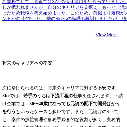
な業務でして、直近ではSAPの保守運用を行なっていました。
業価値向上
しか携われませんが、自分のキャリアを見据え、もっと上流
グビジネス
ったため転職を考え始めました。このため、前職より規模が大き
ントかの2択でした。 他のSlerへの転職も検討しましたが、
用のままになってしまう可能性もあると考えました。そのた
携わるためにはITコンサルが良いと思いました。 3社です。
View More
いた際、モジュール別の転職ニーズなど転職の実態をかなり
れており、とても多くの経験と知見をお持ちの方だと思ったか
軸にした転職に対する解像度が他のエージェントよりも非常
をお願いしようと思いました。 現職の会社でSAPの上流案
をイメージするのが難しかったのですが、門山さんに大手フ
将来のキャリアへの不安
動きをするのか詳しく教えていただきありがたかったです。
もちろん、志望理由や自分の能力の活かし方などのブラッシ
接対策にも役立ちました。 今回の転職活動を通して、SAP
に高いということを改めて認識しました。保守の経験がメイ
ムから相手にされるか不安だったのですが、門山さんのご支
次に挙げられるのは、将来のキャリアに対する不安です。
面接のチャンスをいただくことができました。 正直なところ
SIerでは、
若手のうちは下流工程の仕事
を任されます。下請
点では苦手だなと明確に感じました。とはいえ上流に携わる
今後のキャリアのためにできるようになりたいので、最優先
け企業では、
30〜40歳になっても元請の配下で開発ばかり
思います。国内MBAに通い鍛えることも考えています。 転職
を行う
といったケースも多いです。また、元請けのSIerで
は年収600万円になりました。 念願のSAPの上流工程に携
も、案件の損益管理や事務手続き的な役割が多く、実務的
す。SAPというスキルを明確に自分の軸として、年収も能力
ていきたいと考えています。 