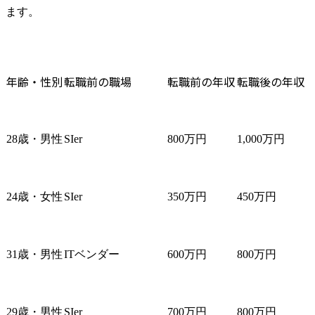
1200万円になりました。300万円も年収があがり、望外の結
ます。
にもシニアコンサルタント最上位でオファーをいただき、と
でマネージャーに上がれるよう入社前からSAPの個別知見に
いと思っています。 
年齢・性別
転職前の職場
転職前の年収
転職後の年収
28歳・男性
SIer
800万円
1,000万円
24歳・女性
SIer
350万円
450万円
31歳・男性
ITベンダー
600万円
800万円
29歳・男性
SIer
700万円
800万円