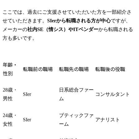
ITに知見の強みがあるエージェントが多数在籍
ここでは、過去にご支援させていただいた方を一部紹介さ
SE（システムエンジニア）からコンサル転職成功までのフロー
せていただきます。
SIerから転職される方が中心
ですが、
領域の明確化
メーカーの
社内SE（情シス）やITベンダー
から転職される
経験・スキルの棚卸
方も多いです。
志望動機の深堀り
ケース面接対策
SE（システムエンジニア）からのコンサル転職についてまとめ
年齢・
SE（システムエンジニア）の候補者からいただくコンサル転職に関するご質問
転職前の職場
転職先の職場
転職後の役職
性別
SEからコンサルに転職した後のポストコンサルのキャリアで多いのはどのようなものですか？
SEからコンサルに転職して後悔するケースはありますか？
28歳・
日系総合ファー
コンサルへ転職しても、今まで扱ってきた製品・ソリューションを担当することになりますか？
SIer
コンサルタント
男性
ム
コンサル転職のおすすめの資格は何ですか？
英語が話せることは必須ですか？
24歳・
ブティックファ
総合系ファームとIT系ファームの違いは何ですか？
SIer
アナリスト
女性
ーム
戦略系ファームや総合系ファームでもシステム導入はありますか？
マネジメントに興味がないのですが、テクノロジースペシャリストとしてのキャリアパスも選択できますか？