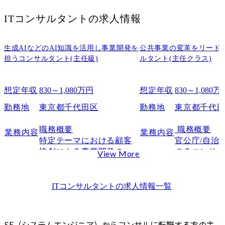
ITコンサルタント
の求人情報
生成AIなどのAI知識を活用し事業開発を
公共事業の変革をリード
担うコンサルタント(主任級)
ルタント(主任クラス)
想定年収
830～1,080万円
想定年収
830～1,080万
勤務地
東京都千代田区
勤務地
東京都千代
職務概要

 職務概要

業務内容
業務内容
特定テーマにおける顧客
官公庁/自治
協創による事業開発の責
するコンサ
View More
任を負い、活動を担うチ
動及びプロ
ームを推進する。AI(生成
ド

AI)分野における事業戦略
ITコンサルタント
の求人情報一覧
の策定・実行、社内外ス
職務詳細

テークホルダとの関係構
官公庁/自治
築を支援するとともに、
推進のパー
SE（システムエンジニア）からコンサルに転職する方の主