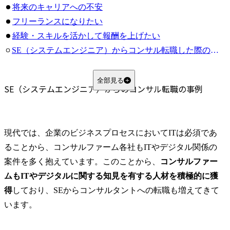
将来のキャリアへの不安
フリーランスになりたい
経験・スキルを活かして報酬を上げたい
SE（システムエンジニア）からコンサル転職した際の年収推移
SE（システムエンジニア）からコンサルに転職する場合のポジション
システム導入
全部見る
SE（システムエンジニア）からのコンサル転職の事例
戦略・ビジネス
SE（システムエンジニア）出身者がコンサルティング業界で活躍できる背景
ITの専門性
現代では、企業のビジネスプロセスにおいてITは必須であ
論理的思考
ることから、コンサルファーム各社もITやデジタル関係の
クライアントワークへの適合性
案件を多く抱えています。このことから、
コンサルファー
自己学習習慣
ムもITやデジタルに関する知見を有する人材を積極的に獲
SE（システムエンジニア）からコンサル転職を目指す方にはMyVisionがおすすめ
得
しており、SEからコンサルタントへの転職も増えてきて
年収アップに繋がる
います。
ケース対策に圧倒的な強みがある
年齢の高いSE候補者の転職実績も豊富