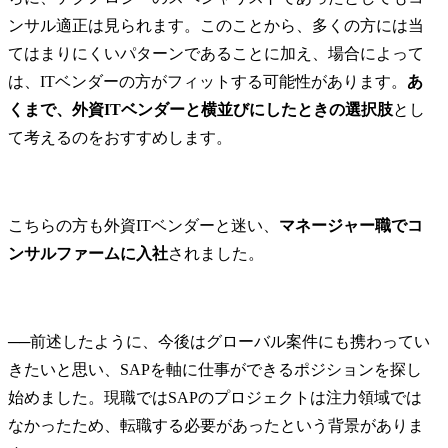
スから結果まで非常に満足しています。 転職前は年収700万
収850万円になりました。 5年後にはフリーランスとして月3
ンサル適正は見られます。このことから、多くの方には当
上を立てるという目標があります。そこから逆算して、ニー
てはまりにくいパターンであることに加え、場合によって
ェクトで十分な経験を積んでいきたいです。 
は、ITベンダーの方がフィットする可能性があります。
あ
くまで、外資ITベンダーと横並びにしたときの選択肢
とし
て考えるのをおすすめします。
こちらの方も外資ITベンダーと迷い、
マネージャー職でコ
ンサルファームに入社
されました。
──
前述したように、今後はグローバル案件にも携わってい
きたいと思い、SAPを軸に仕事ができるポジションを探し
始めました。現職ではSAPのプロジェクトは注力領域では
なかったため、転職する必要があったという背景がありま