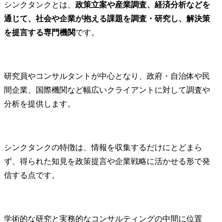
シンクタンクとは、
政策立案や産業調査、経済分析などを
【具体的には】

ご入社後は、上長のもと
通じて、社会や企業が抱える課題を調査・研究し、解決策
で以下のような業務をお
を提言する専門機関
です。
任せします。

・委員会や政府等への説
明に必要な情報やデータ
の収集、分析および資料
研究員やコンサルタントが中心となり、政府・自治体や民
作成

間企業、国際機関など幅広いクライアントに対して調査や
・日々の原油価格変動に
対する要因分析、週次・
分析を提供します。
月次ペースでの各社の統
計データ集計

・各種会議の議事録等の
作成

シンクタンクの特徴は、情報を収集するだけにとどまら
・一部関係省庁とのやり
ず、得られた知見を政策提言や企業戦略に活かせる形で発
取り(確認事項等)

信する点です。
・会員会社へのヒアリン
グや、政府(エネ庁など)と
の折衝同行・参加等

学術的な研究と実務的なコンサルティングの中間に位置