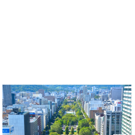
い、使命感や達成感、さ
数の事業領
らには社会全体への貢献
における費
をより強く感じられま
業務の管理
す。

業への投資妥
・トータル
●石油・エネルギー政策等
メント:

の石油業界関連政策に関
開発工数だ
する情報収集活動

発用ライセ
会員各社へのヒアリン
費、設備費 
グ、外部有識者会議の傍
ウェア開発
聴や、外部調査機関を使
らゆる投資の
用した諸外国も含めた石
・投資対効果(
油業界の動向調査

化と提言:

●石油関連の税制や補助金
IT投資やツ
に関する省庁への提言

る開発効率
燃料の安定供給とカーボ
出し、経営
ンニュートラル燃料の開
当性を説明・
発・実装に向けた活動の
・戦略的な
両立を推進するための、
画の策定:

会員各社の意見を取りま
グローバル
とめ、省庁への現状の説
人員増加に