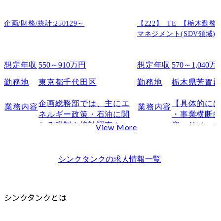
シンクタンクのプロジェクト事例
野村総合研究所（NRI）のプロジェクト事例
企画/財務/統計:250129～
【222】_TE_【栃木勤
auじぶん銀行：勘定系システム、フロントシステムの更改
マネジメント(SDV領域)
みずほ証券：音声認識技術と人工知能の活用で、通話モニタリング業務を高度化
日本総合研究所（JRI）のプロジェクト事例
想定年収
550～910万円
想定年収
570～1,040万
資源エネルギー庁：バイオ燃料などの在り⽅に関する調査
勤務地
東京都千代田区
勤務地
栃木県芳賀
シンクタンクの年収
シンクタンクの源流
企画総務部では、主にエ
【具体的には
業務内容
業務内容
ネルギー政策・石油に関
・事業横断
まとめ
わる税制や統計調査をテ
資・リソース
View More
シンクタンクに関するFAQ
ーマに委員会の企画・運
SDV研究開
Q1. シンクタンクとコンサルティングファームの違いは何ですか？
営やテーマに関連した情
体のリソー
Q2. シンクタンクではどのような人が向いていますか？
報収集・発信。当部の業
するための,
シンクタンク
の求人情報一覧
務は、石油各社の重要な
ール・プロセ
Q3. 未経験からシンクタンクに転職することは可能ですか？
経営課題に関するものが
事業管理部
多く、緻密かつ慎重に業
全社方針に
シンクタンクとは
務を遂行する必要があり
ついて調整

ますが、その分やりが
2輪・4輪・