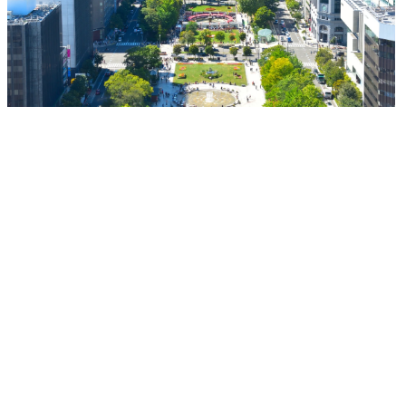
明や必要な要請(補助金・
と、それに
税制改正等)。

プットのバラ
●統計データを活用した課
・管理枠組
題認知・情報提供

着:

会員各社の生産・販売・
従来の枠組
在庫等から作成した統計
い、SDV特
データを用いた業界の現
発サイクル
状把握や課題認知、情報
ソース管理
提供、HP上での情報公
ー」の策定
開・発信。

※委員会とは…会員各社
の課長～部長クラスの専
門家が出席し、業界内の
それぞれの所掌領域に係
るテーマに関して課題提
起や改善策について意見
交換し、業界全体の方針
などを決定する場です。
