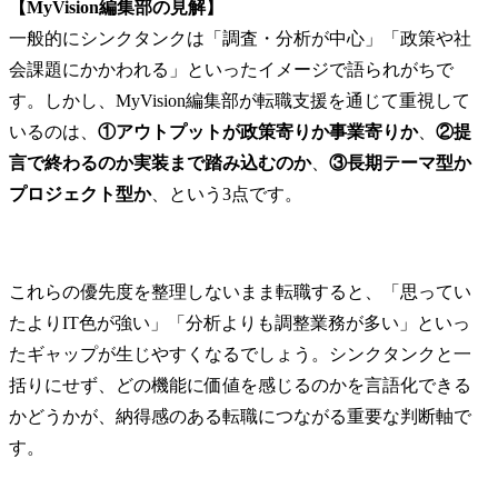
【MyVision編集部の見解】
一般的にシンクタンクは「調査・分析が中心」「政策や社
会課題にかかわれる」といったイメージで語られがちで
す。しかし、MyVision編集部が転職支援を通じて重視して
いるのは、
①アウトプットが政策寄りか事業寄りか
、
②提
言で終わるのか実装まで踏み込むのか
、
③長期テーマ型か
プロジェクト型か
、という3点です。
これらの優先度を整理しないまま転職すると、「思ってい
たよりIT色が強い」「分析よりも調整業務が多い」といっ
たギャップが生じやすくなるでしょう。シンクタンクと一
括りにせず、どの機能に価値を感じるのかを言語化できる
かどうかが、納得感のある転職につながる重要な判断軸で
す。