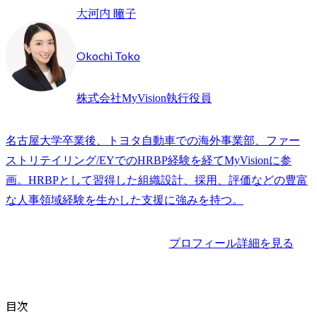
大河内 瞳子
Okochi Toko
株式会社MyVision執行役員
名古屋大学卒業後、トヨタ自動車での海外事業部、ファー
ストリテイリング/EYでのHRBP経験を経てMyVisionに参
画。HRBPとして習得した組織設計、採用、評価などの豊富
な人事領域経験を生かした支援に強みを持つ。
プロフィール詳細を見る
目次