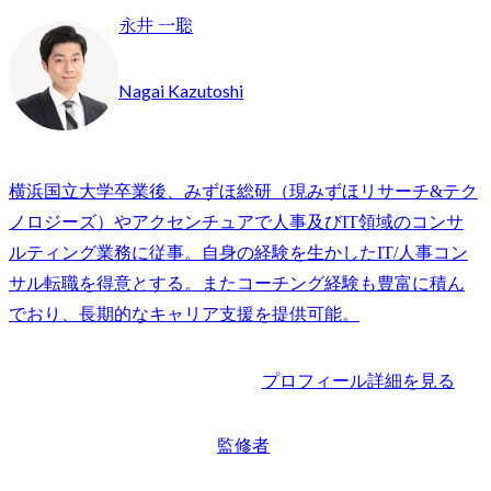
永井 一聡
Nagai Kazutoshi
横浜国立大学卒業後、みずほ総研（現みずほリサーチ&テク
ノロジーズ）やアクセンチュアで人事及びIT領域のコンサ
ルティング業務に従事。自身の経験を生かしたIT/人事コン
サル転職を得意とする。またコーチング経験も豊富に積ん
でおり、長期的なキャリア支援を提供可能。
プロフィール詳細を見る
監修者