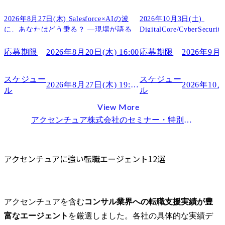
2.ムービン
3.ランスタッド
2026年8月27日(木) Salesforce×AIの波
2026年10月3日(土) 
アクセンチュアに強い転職エージェントの選び方4つのコツ
に、あなたはどう乗る？ ―現場が語る
DigitalCore/CyberSecu
Agentforce案件のリアルと、生き残るキ
考会
1.コンサル業界に特化しているか
ャリアの作り方
応募期限
2026年8月20日(木) 16:00
応募期限
2026年9月3
2.アクセンチュアへの転職支援実績があるか
3.アクセンチュア出身のアドバイザーがいるか
スケジュー
スケジュー
4.ケース面接対策が可能か
2026年8月27日(木) 19:00～
ル
ル
アクセンチュアへの転職にエージェントを活用する4つのメリット
View More
1.業界に精通したプロに相談できる
アクセンチュア株式会社
のセミナー・特別選考会情報一覧
2.面接対策ができる
3.非公開求人を紹介してもらえる
4.アクセンチュア用の質疑応答集をもらえる
アクセンチュアに強い転職エージェント12選
【6Step】アクセンチュアに強い転職エージェントを利用する流れ
【Step.1】会員登録する
【Step.2】アドバイザーと面談する
アクセンチュアを含む
コンサル業界への転職支援実績が豊
【Step.3】求人紹介を受ける
富なエージェント
を厳選しました。各社の具体的な実績デ