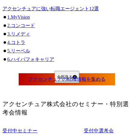
アクセンチュアに強い転職エージェント12選
1.MyVision
2.コンコード
3.リメディ
4.コトラ
5.リーベル
6.ハイパフォキャリア
7.ビズリーチ
8.リクルートエージェント
全部見る
9.JACRecruitment
10.タレントパートナー
11.シンシアード
アクセンチュア株式会社
のセミナー・特別選
12.AXIS Agent
考会情報
アクセンチュアからの転職におすすめの転職エージェント3選
1.エグゼクティブリンク
受付中
セミナー
受付中
選考会