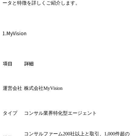
【Step.4】選考対策をする
ータと特徴を詳しくご紹介します。
【Step.5】面接を受ける
【Step.6】内定をもらう
アクセンチュアに強い転職エージェントを利用するときの注意点
1.MyVision
キャリアや得意分野に合った職種を選ぶ
担当者が合わないときは変更してもらう
アクセンチュアへの転職に向いている人の3つの特徴
1.年収アップを狙っている
項目
詳細
2.成長意欲が高い
3.好奇心が強い
アクセンチュアに強い転職エージェントに関するFAQ
運営会社
株式会社MyVision
アクセンチュアはエージェント経由での採用を中止している？
中途採用の合格率は？
コンサル未経験でもアクセンチュアに入れる？
タイプ
コンサル業界特化型エージェント
アクセンチュアの求人情報
まとめ
コンサルファーム200社以上と取引、1,000件超の