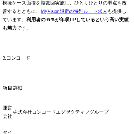
模擬ケース面接を複数回実施し、ひとりひとりの弱点を改
善するとともに、
MyVision限定の特別ルート求人
も提供し
ています。
利用者の95％が年収UPしているという高い実績
も魅力
です。
2.コンコード
項目
詳細
運営
株式会社コンコードエグゼクティブグループ
会社
タイ