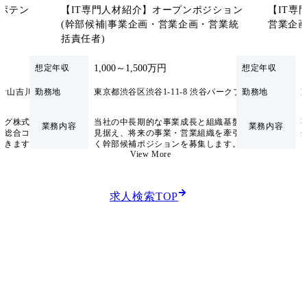
ポテン
【IT専門人材紹介】オープンポジション
【IT専
(幹部候補|事業企画・営業企画・営業統
営業企画
括責任者)
1,000～1,500万円
1
想定年収
想定年収
北青山吉川ビル9F
勤務地
東京都渋谷区渋谷1-11-8 渋谷パークプラザ3階
勤務地
ング株式会社で
当社の中長期的な事業成長と組織基盤強化を
業務内容
業務内容
た総合コンサル
見据え、将来の事業・営業組織を牽引いただ
だきます。 業界
く幹部候補ポジションを募集します。 特定の
View More
にある中、当社
役職に限定せず、これまでのご経験・専門性
用し、経営層と
に応じて事業企画/営業企画/営業統括(本部
」までを一気通
長・部長・課長クラス)いずれかの責任ある役
割を担っていただきます。 経営と現場をつな
求人検索TOP
課題ヒアリング
ぐ中核として、戦略立案から実行・組織づく
に対する提案内容
りまで広くお任せします。
案活動 ・
・流通・営業・販促な
・実行支援・改善
体制構築など)