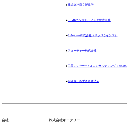
▸
株式会社日立製作所
▸
KPMGコンサルティング株式会社
▸
Ridgelinez株式会社（リッジラインズ）
▸
フューチャー株式会社
▸
三菱UFJリサーチ＆コンサルティング（MURC
▸
有限責任あずさ監査法人
式会社
株式会社ギークリー