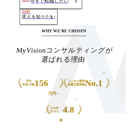
今すぐ転職したい
30秒
求人を知りたい
WHY WE'RE CHOSEN
MyVision
コンサルティングが
選ばれる理由
※2
156
No.1
平均
コンサル業界
年収UP額
転職支援実績
万円
※1
※3
4.8
Google
口コミ
★