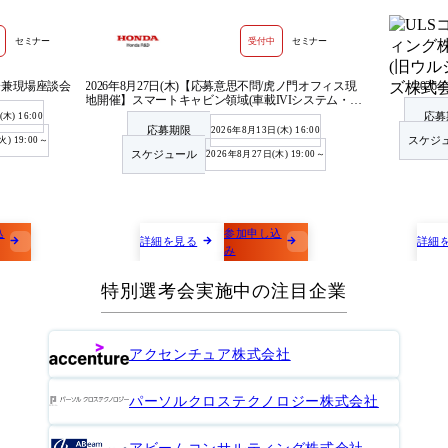
セミナー
受付中
セミナー
明会兼現場座談会
2026年8月27日(木)【応募意思不問/虎ノ門オフィス現
2026
地開催】スマートキャビン領域(車載IVIシステム・ソ
フトウェア開発)セミナー
応募
木) 16:00
応募期限
2026年8月13日(木) 16:00
スケジ
火) 19:00～
スケジュール
2026年8月27日(木) 19:00～
込
参加申し込
詳細を見る
詳細
み
特別選考会実施中の注目企業
アクセンチュア株式会社
パーソルクロステクノロジー株式会社