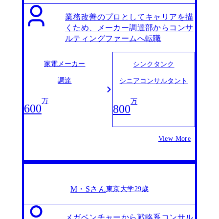
業務改善のプロとしてキャリアを描
くため、メーカー調達部からコンサ
ルティングファームへ転職
家電メーカー
シンクタンク
調達
シニアコンサルタント
万
万
600
800
View More
M・Sさん
東京大学
29歳
メガベンチャーから戦略系コンサル