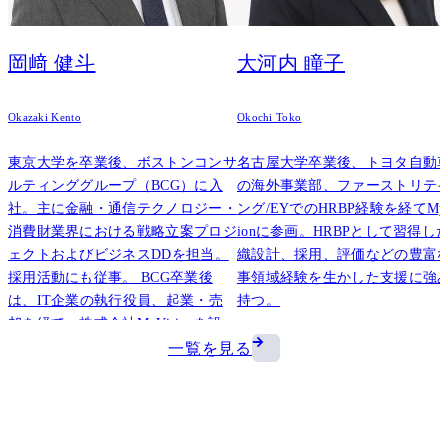
岡﨑 健斗
大河内 瞳子
Okazaki Kento
Okochi Toko
東京大学を卒業後、ボストンコンサ
名古屋大学卒業後、トヨタ自動
ルティンググループ（BCG）に入
の海外事業部、ファーストリテ
社。主に金融・通信テクノロジー・
ング/EYでのHRBP経験を経てMyV
消費財業界における戦略立案プロジ
ionに参画。HRBPとして習得し
ェクトおよびビジネスDDを担当。
織設計、採用、評価などの豊富
採用活動にも従事。 BCG卒業後
事領域経験を生かした支援に強
は、IT企業の執行役員、起業・売
持つ。
却を経て、株式会社MyVisionを設
立。
View M
一覧を見る
View More