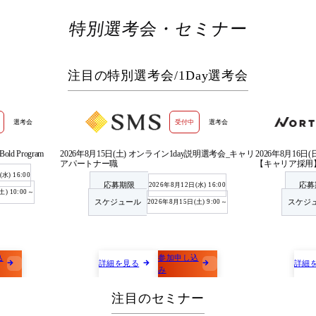
特別選考会・セミナー
注目の特別選考会/1Day選考会
選考会
受付中
選考会
old Program
2026年8月15日(土) オンライン1day説明選考会_キャリ
2026年8月16
アパートナー職
【キャリア採用】
水) 16:00
応募期限
応募
2026年8月12日(水) 16:00
土) 10:00～
スケジュール
スケジ
2026年8月15日(土) 9:00～
込
参加申し込
詳細を見る
詳細
み
注目のセミナー