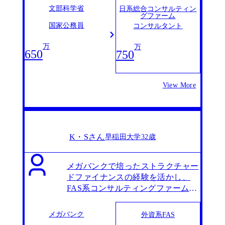
文部科学省
日系総合コンサルティン
グファーム
国家公務員
コンサルタント
万
万
650
750
View More
K・Sさん
早稲田大学
32歳
メガバンクで培ったストラクチャー
ドファイナンスの経験を活かし、
FAS系コンサルティングファームへ
転職
メガバンク
外資系FAS