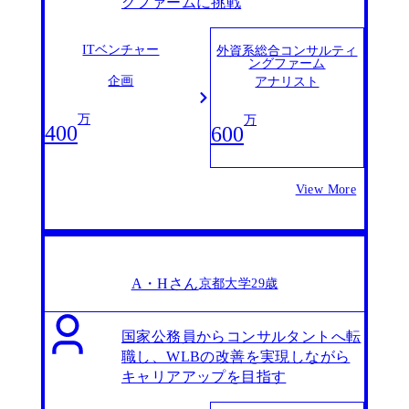
グファームに挑戦
ITベンチャー
外資系総合コンサルティ
ングファーム
企画
アナリスト
万
万
400
600
View More
A・Hさん
京都大学
29歳
国家公務員からコンサルタントへ転
職し、WLBの改善を実現しながら
キャリアアップを目指す