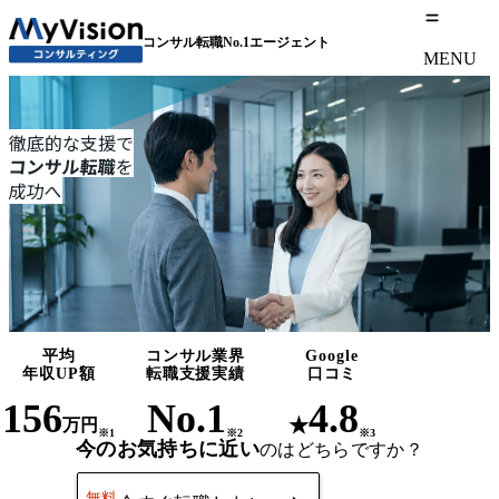
コンサル転職No.1エージェント
MENU
徹底的な支援で
コンサル転職
を
成功へ
平均
コンサル業界
Google
年収UP額
転職支援実績
口コミ
156
No.1
4.8
★
万円
※1
※2
※3
今のお気持ちに近い
のはどちらですか？
無料