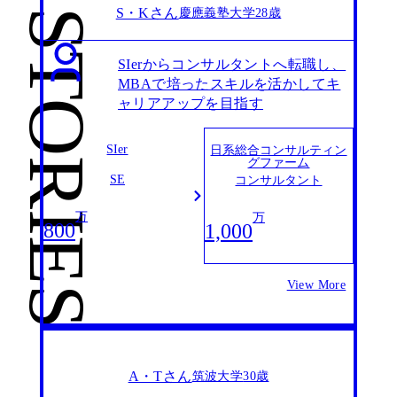
S・Kさん
慶應義塾大学
28歳
STORIES
SIerからコンサルタントへ転職し、
MBAで培ったスキルを活かしてキ
ャリアアップを目指す
SIer
日系総合コンサルティン
グファーム
SE
コンサルタント
万
万
800
1,000
View More
A・Tさん
筑波大学
30歳