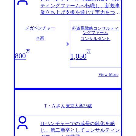
ティングファームへ転職し、新規事
業立ち上げ支援を通じて実力をつけ
る
メガベンチャー
外資系戦略コンサルティ
ングファーム
企画
コンサルタント
万
万
800
1,050
View More
T・Aさん
東京大学
25歳
ITベンチャーでの成長の鈍化を感
じ、第二新卒としてコンサルティン