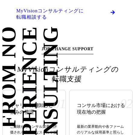
MyVisionコンサルティングに
転職相談する
F
R
O
M
N
O
E
X
P
E
R
I
E
N
C
E
TO CONSULTING
JOB CHANGE SUPPORT
MyVision
コンサルティングの
転職支援
01
02
キャリアの
棚卸しと
コンサル市場
における
強みの整理
現在地の把握
ご経験からコンサル業界で評
最新の業界動向や各ファーム
価される汎用的なスキルや独
のリアルな採用基準と照らし