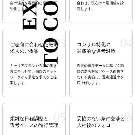
自の強みを客観的な視点で言
合わせ、現在の市場価値を診
語化します。
断します。
03
04
ご志向に
合わせた厳選
コンサル特化の
求人のご提案
実践的な
選考対策
キャリアプランや希望の働き
過去の選考データに基づく独
方に合わせて、独自のネット
自の選考対策（ケース面接含
ワークから最適な求人をご提
む）を実施し、選考通過率を
案します。
底上げします。
05
06
煩雑な日程調整と
妥協のない
条件交渉と
選考ペースの
進行管理
入社後のフォロー