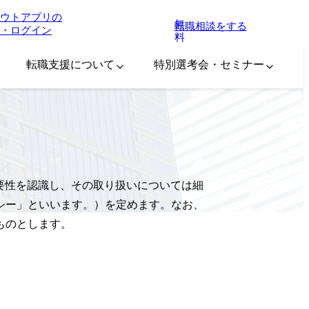
ウトアプリの
無
転職相談をする
・ログイン
料
転職支援について
特別選考会・セミナー
重要性を認識し、その取り扱いについては細
シー」といいます。）を定めます。なお、
ものとします。