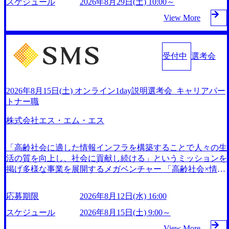
ライアントが不確かな未来の中、競争に勝てるよう、カスタ
スケジュール
2026年8月29日(土) 10:00～
客の業務革新と効率化の実現に貢献します。 ＜PL/PM＞ 顧
y/ABeamConsultingCompanyProfile_jpn_4.pdf) 『SAP AWARD
の8年間で4倍近くの成長を遂げていることから、今後も高い
マイズされた戦略を策定し、クライアントと共に、提言を具
客の要望を深くヒアリングし、企画構想からアジャイル開発
OF EXCELLENCE 2024』において優秀賞「プロジェクト・
成長が見込まれる 多くの技術者を抱えており、アビームコ
View More
体的な行動に落とし込んでいる。 徹底した「結果主義」を
による開発支援までを一気通貫で推進していただきます。
アワード」を受賞 (https://prtimes.jp/main/html/rd/p/000000010.0
ンサルティングに続いて日本国内2番目にSAP認定コンサル
標榜。クライアントのフルポテンシャル実現を目標に、具体
プロジェクト提案・推進の中核として、企画・要件定義から
00123981.html) アビームコンサルティング、社員の健康改善
タント制度の有資格者数が多く、特にIT領域に強みを持つ
的に目に見える成果を出すことを信条として、全社戦略やト
テストまでの一連の工程における管理業務に加え、最上流で
を支援 食事・睡眠など可視化 (https://www.nikkan.co.jp/articl
グローバルのポジションに自由に応募できる社内の転職ツー
ランスフォーメーション案件を多く扱っている ベインの社
受付中
選考会
の現状分析、顧客ヒアリング、戦略策定、技術選定、品質改
es/view/00694812) “失われた30年”をアビームの｢人的資本経
ル「キャリアズ・マーケットプレイス」が存在し、本ツール
風を体現するものとして「True North」（真北）という言葉
善なども推進していただきます。 ＜SE＞ 参画いただく案件
営｣で取り戻したい (https://www.businessinsider.jp/post-283587)
を活用で上司の引き留めを受けずに移動が可能である（異動
がよくつかわれる。針が少し東に傾いて見えるTrue Northと
はプライム案件メインです。 要件定義～設計～開発～テス
アサヒグループホールディングスのESG価値の可視化を支
者は年間約1,000名） 残業時間や有休取得率など約10項目を
は磁北ではなく真北、風説や思い込みによる一見正しい答え
ト～リリース・リリース後対応まで一気通貫でご担当いただ
援 「インパクト加重会計」を用いて非財務活動の社会的イ
2026年8月15日(土) オンライン1day説明選考会_キャリアパー
数値化することで、実行前後で離職率を半減させることに成
や、単に理論的に正しいが実行不可能な答えではなく、企業
きます。 参画当初はご経験に応じたフェーズからご担当い
ンパクトを算出 (https://prtimes.jp/main/html/rd/p/000000015.000
トナー職
功した 18時以降の会議を原則禁止としているほか、在宅勤
と社会の最大価値を追求した本当の答えを提供したい、とい
ただき、当社の社員が業務面をサポートしつつ、徐々に対応
123981.html) NECから独立して20年近く成長を続けており、
務制度の全社展開、ハラスメント抑止に向けた研修の拡充、
うベインのコンサルティングにおける信念であり、カルチャ
株式会社エス・エム・エス
範囲を広げていただきます。 ＜QAエンジニア＞ 本質的な品
2022年3月期の連結売上高は991億円、1,000億円突破が目前
社外窓口設置など徹底的な仕組み化を推進する 育休取得率
ーにもなっている。 海外オフィスとの連携が多く、海外プ
質向上を目的とし、プロジェクトの上流(コンサルティング
となった 2023年4月1日時点でグループ従業員数は7523人
は男性65%、女性100%と全国平均を上回る実績を持ち、女
ロジェクトへのアサインや海外オフィスへのトランスファー
領域)から参画いただきます。 課題選定から顧客への企画提
と、国内でも有数の規模のコンサルティング会社となり、今
性の管理職率も21.8%（2023年12月時点）とフレキシブルな
「高齢社会に適した情報インフラを構築することで人々の生
制度などが充実している。東京オフィスに来るグローバルメ
案、そして実行までを一気通貫で支援していただきます。
後も成長性が大きくみられる 日本企業的な柔らかい雰囲気
働き方を提供 2026年8月22日(土) 面接枠 ①10時開始、②11時
活の質を向上し、社会に貢献し続ける」というミッションを
ンバーも多く、グローバル・ワンチームで活動している。プ
アジャイル開発を通じて顧客の要望や提案を柔軟に取り入れ
が特徴的で、従業員方の人柄の良さや未経験者への充実した
開始、③12時開始 2026年8月10日(月) 16:00 各回50分程度を
掲げ多様な事業を展開するメガベンチャー 「高齢社会×情
ロボノ活動にも力を入れており、これまで多くのNPO・NG
ながら改善サイクルを回すため、ご自身の提案がサービスに
オンボーディング支援(入社時に10日間の間みっちりとコン
想定 オンライン 書類選考通過者
報」を切り口として「介護」「医療」「ヘルスケア」「シニ
Oなどの非営利団体に無償でコンサルティングを提供してい
直接反映されやすく、高い貢献度を実感できます。 ● 勤務
サルの基礎を支援)を魅力に感じ、他Big4ではなくアビーム
アライフ」の領域で、40以上のサービスを開発・運営 16期
る。 2026年8月29日(土) の対面Kick-offイベントを皮切りに1
地 東京都渋谷区渋谷3丁目6-7 渋谷金王タワー 事業所内禁煙
応募期限
2026年8月12日(水) 16:00
を選ぶ方も多数 アビームといえばSAPをはじめとしたシス
連続で増収増益を達成し、海外では17ヵ国で事業を展開 今
か月程度のプログラム ※初回プログラム : 8月29日(土)10:00
(入居する施設に喫煙専用室あり) ・就業規則により就業時間
テム、とイメージされることもあるが実態としては経営戦略
後も既存事業の拡大・成長と新規事業の開発を進めていく予
スケジュール
2026年8月15日(土) 9:00～
～13:30 2026年8月12日(水) 16:00 Bain & Company Tokyoで
内の喫煙を全面的に禁止 ・禁煙サポート制度あり オンライ
策定や新規事業立案などのトップラインを上げるための戦略
定 優秀層にはどんどん事業立ち上げを任せていく社風。エ
は、「Tokyo Be Bold Program (女性候補者向け選考支援プロ
ン ● 必須要件 以下いずれかのご経験をお持ちの方 ・システ
View More