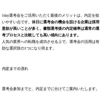
抜粋)※ ・Onboarding Program: コンサルタントとしてのマイ
ンドセット、基礎スキル(リサーチ、Excel/PowerPoint基礎、
論点設計、ロジカルシンキングなど)を習得いただきます。
・ITベースキャンプ: IT経験の浅い方もスムーズにオンボー
1day選考会をご活用いただく最後のメリットは、内定を狙
ディングできるよう、業界でも定評のあるシンプレクスの新
いやすい点です。
休日に選考会の機会を設ける企業は採用
入社員研修をカスタマイズし、約1か月にわたりIT知見を高
意欲が高いことが多く、書類選考後の内定確率は通常の選
めるトレーニングを集中して実施します。(要件定義やプロ
ジェクト計画立案に加えて仮想プロジェクトデリバリーなど
考プロセスと比較しても高い傾向にあります。
の模擬プロジェクトを実施します。) ・フォローアップ研修:
人気の業界への転職を成功させる上で、選考会の活用は有
入社後2～3か月後の振り返り、スムーズなオンボーディング
効な選択肢の1つになり得ます。
に向けたサポートを行います。 ・アドホック研修: 必要な知
見を随時キャッチアップいただくためのトレーニングです。
(各業界の専門知見、データ分析、AI・ブロックチェーンな
どの先端技術活用、ITガバナンス、プロジェクト計画策定な
内定までの流れ
ど) ・階層別研修: 新職位(マネージャー)へのプロモーション
時に必要なスキルを習得するためのトレーニングです。(チ
ームビルディング、セールスアクション、マネージャーのマ
インドセット等) Web(Teams)を想定 ●コンサルティングファ
選考会参加までと、内定までに分けてご案内いたします。
ーム経験者 ●IT経験者 ※コンサル・ITどちらも未経験の方は
1Day選考会対象外となりますのでご注意ください。 ●必須
要件 ・コンサルティングファームでの実務経験 丸1年以上
(担当業界不問) ●歓迎スキル・経験 ・AI活用、Blockchain活