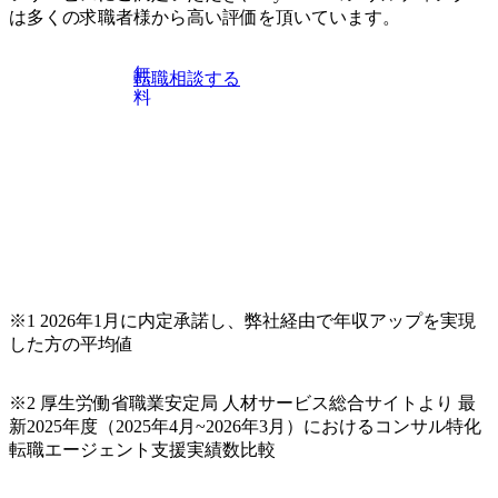
は多くの求職者様から高い評価を頂いています。
無
転職相談する
料
※1 2026年1月に内定承諾し、弊社経由で年収アップを実現
した方の平均値
※2 厚生労働省職業安定局 人材サービス総合サイトより 最
新2025年度（2025年4月~2026年3月）におけるコンサル特化
転職エージェント支援実績数比較