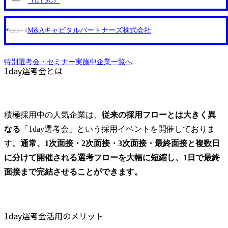
援を行なっている総合コンサルティングファームです。クラ
ンド」ごとの基準に照らしながら、個々人の「成果」につい
（EYSC）
わず)経験あるいはITコンサルティング経験をお持ちの方(2
トの仕事です。また、英語学習に終わりはありません。学習
イアントは保険・証券、製造業、通信メディアなどの民間企
て、しっかりと1人ずつ議論をして評価を決めています。 3.
年以上) ・論理的思考能力、高いコミュニケーション能力 ・
を継続しなければせっかく学習した内容も忘れてしまいま
業にとどまらず、公共分野に至るまで多種多様です。 ま
育成に焦点をあてた「タレントレビューミーティング」で成
業務システムを利用したサービス提供 ・クライアントとの
す。コースを卒業されるお客様に、英語学習の継続の必要性
M&Aキャピタルパートナーズ株式会社
た、事業をリードする経営陣・MD陣は開発経験のあるテク
長をサポート 「パフォーマンスレビューミーティング」
顧客折衝経験 ● 歓迎(WANT) ・顧客の課題に対する深い分析
をご提案するまでが、英語コンサルタントの仕事です。 ●勤
ノロジー知見に長けたメンバーと、クライアントに価値提供
は、評価の場ですが、それとは別に育成の議論の場として
力と問題解決に向けたアプローチ構築力 ・会社と成長して
務地 池袋、神田秋葉原、有楽町、渋谷、六本木、新宿セン
するためには戦略やビジネスモデル構築に加え、それを支え
「タレントレビューミーティング」を実施しています。各社
いく意欲の高い方 ・チームリーダー経験をお持ちの方 ・中
タービル、品川、目黒、横浜、名古屋、阪急梅田、神戸三
特別選考会・セミナー実施中企業一覧へ
る質の高いアプリケーションや技術力が必要であると強く理
員のさらなる成長のため、アサイン変更や抜擢人事、キャリ
級以上の英語力をお持ちの方
1day選考会とは
宮、京都河原町 受動喫煙対策 : 屋内禁煙(屋外喫煙所あり) オ
解したMBBや外資系総合ファームStrategy部門出身者が融合
アバンドごとに必要な教育など、育成に焦点をあてた内容に
ンライン(Zoom) ●下記どちらかを満たす方 ・英語力をお持
し、戦略立案からその実行までEnd to Endで支援を行ってお
ついて取締役を含めて議論しています。 2026年8月22日(土)
ちの方(目安:TOEIC最低800点相当以上) ・海外への留学経験
ります。 業界を代表する大手企業を中心としたクライアン
9:00～ 2026年8月17日(月) 16:00 定員になり次第、締め切らせ
がある方 ●日本語ノンネイティブの方 ・N1取得から8年以上
トに対し、テクノロジーを活用した経営課題解決を支援する
ていただきますので何卒ご了承下さい。 全てオンラインの
経過している方 ・日本での顧客折衝経験や正規留学経験が
積極採用中の人気企業は、
従来の採用フローとは大きく異
コンサルティングサービスに従事いただきます。 また、組
ため、ご自宅からご参加いただけます。 ご参加枠に限りが
ある方 ※お客様とのコミュニケーション・社内コミュニケ
織の柔軟性が高いため、希望があればメンバークラスであっ
ございますので、当日キャンセルの無いようお願いいたしま
なる
「1day選考会」という採用イベントを開催しておりま
ーションともに日本語必須となります。 ●求める人物像 GRI
ても案件獲得に向けた提案活動に関わることができます。
す。 9:00～ 会社説明(執行役員にて予定) 10:00～ 面接(50分
す。
通常、1次面接・2次面接・3次面接・最終面接と複数日
Tは創業時の社名であり、我々は常に GRIT(やり抜くこと)を
例として下記のようなプロジェクトに参画いただきます。 ●
前後/回 1～2回) ※1次通過者は、同日に2次面接実施となり
大事にしてきました。 加えて、以下の5つのValue(5grit)を価
に分けて開催される選考フローを大幅に短縮し、1日で最終
主なプロジェクト事例(一部抜粋) ※ご経歴やご希望を参考に
ます。 ※開始時間・面接回数の変更はございます。 ※WEB
値観としてお持ちで、既に体現している方と一緒に働きたい
アサインを決定しております。 ・エンターテイメント企業:
テスト案内は、選考会当日中に候補者(※2次通過者のみ)へ
面接まで完結させることができます。
と考えています。 Customer Oriented 顧客起点で物事を考え、
新規事業立案支援/ダイナミクスプライシングを活用した事
直接システム配信されます。 ● ITコンサルタント ● ITコン
行動します。 Go Higher 高い目標を掲げる勇気を持ち、その
業構想及び販売戦略立案支援 ・製造メーカー:IoT、AIによる
サルタント(候補) ● アジャイルコーチ ● セキュリティコンサ
目標に挑戦します。 Respect All 仲間を尊重し、思いやりの
アナリティクス活用推進/データ駆動型経営実現に向けたDX
ルタント ● アプリケーションアーキテクト ●【自社プロダク
あるコミュニケーションをとります。 Own Issues 課題に対
1day選考会活用のメリット
構想策定～実行支援 ・メディア:NFT等の新規事業戦略立案
ト】開発エンジニア(Python) ●【自社プロダクト】インフラ
して当事者意識を持ち、解決に導きます。 Appreciate Feedba
支援 ・コングロマリット:創業事業から転換後の事業戦略・
(AWS)リードエンジニア オンライン ●学歴不問 ●非喫煙者