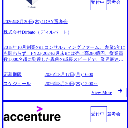
日午前10時までにお願い致します。 オンラインでの面接と
徴（いわゆる総合コンサルティングファーム） 社名の由来
受付中
選考会
ご案内させていただきます。 大安製造所(三重県いなべ市 ※
なりますので、お時間になりましたらご案内のURLよりご
は”DXエリアにSpir（槍）を指して切り開く””simplexないで
三岐線梅戸井駅 徒歩約10分) ※交通費支給なし ※自動車可 ●
入室下さい。 一次面接終了後、メールにて合否のご連絡を
は金融以外の領域にX（クロス）していく”という位置づけ
学歴 高校卒業以上 ● 必須 下記いずれかのご経験を有する方
差し上げます。 一次面接通過の際は、二次面接のお時間も
一昔前は金融が強い企業として認知されていたが、現在金融
2026年8月20日(木) 1DAY選考会
・工場での勤務のご経験 ・製造業での勤務のご経験 ・業界
ご案内差し上げますので、ご確認下さい。 二次面接結果
の売上割合は全体の3割。現在はToC事業を始め、パブリッ
問わずチームでの業務遂行経験のある方
は、給与明細3ヶ月分等の書類提出から3日程度を目処に、メ
ク、製造業、通信、エンタメ、教育、保健など幅広く強みの
株式会社Dirbato（ディルバート）
ールにてご案内差し上げます。 東京都中央区銀座4丁目12−1
あるファーム。 ワンプール制ではあるが、社員の興味のあ
5 歌舞伎座タワー 7F 大阪府大阪市北区梅田三丁目2番2号 J
る分野やスキルを活用したいなどの希望は考慮してのアサイ
2018年10月創業のITコンサルティングファーム。 創業5年に
Pタワー大阪17F 福岡県福岡市中央区天神1-1-1 アクロス福
ン。 そのため、専門性を身に着けたい方でも幅広に経験を
も関わらず、FY23(2024/3月末)には売上高280億円、従業員
岡12F 【本社】上記本社もしくは東京近郊のクライアント先
積みたい方でも、キャリア形成が柔軟に可能な環境である。
数1,000名超に到達した異例の成長スピードで、業界最速と
プロジェクトにより他拠点の案件にリモートで参画いただく
https://storage.googleapis.com/our-vision-production.appspot.com/p
なる10期1,000億円に対して、現状では計画値を上回る事業
こともあります 【関西支社】上記関西支社もしくは大阪近
ublic/images/20240925204135_93b1bff3-f71c-4bc9-8bd9-72a8a48
成⻑を遂げている。 現在コンサルティングファームでは外
26007_1200x554.webp https://storage.googleapis.com/our-vision-pr
郊のクライアント先 プロジェクトにより他拠点の案件にリ
応募期限
2026年8月17日(月) 16:00
oduction.appspot.com/public/images/20250502152751_46c65543-8
資も含めて売上高TOP10にランクインしている。 主力事業
モートで参画いただくこともあります 【福岡営業所】上記
7ef-4e86-a85a-8649e1c532f9_956x512.webp https://storage.google
はITコンサルティング。幅広い業界の大企業を中心に、IT戦
スケジュール
2026年8月20日(木) 12:00～
福岡営業所もしくは福岡近郊のクライアント先 プロジェク
apis.com/our-vision-production.appspot.com/public/images/2025050
略策定等の上流工程から実装・運用定着まで一気通貫で支援
トにより他拠点の案件にリモートで参画いただくこともあり
2152804_ba6aaa1a-9ffc-4f2a-9b40-06fff8ee19af_961x517.webp htt
View More
している。 他方、インキュベーション事業を手掛けている
ます ※受動喫煙対策 本社は【敷地内禁煙(屋内・外、喫煙可
ps://storage.googleapis.com/our-vision-production.appspot.com/publ
のも同社の特徴であり、 自社で新規事業開発も手掛けつ
能場所あり)】だが、配属先により異なる オンライン ●以下
ic/images/20250502152831_721b100c-62c9-4258-aa0e-971828981
つ、複数社への出資～ハンズオン支援も行っている。 (参考)
15f_960x510.webp シンプレクス社は、FinTech領域に強みを
のいずれかに該当 ・IT領域におけるエンジニアの実務経験1
https://www.dirbato.co.jp/service/incubation.html (https://www.dirba
受付中
選考会
持つITコンサルティング会社で、NRI、NTTDATAと同じく
年以上 ※設計～開発のご経験(アプリ/インフラ不問) ・プロ
to.co.jp/service/incubation.html) 大手総合系コンサルティングフ
世界のFinTech RankingsTop 100企業にも選出されている。IT
ジェクトマネジメント経験(3年以上) ・コンサルティングフ
ァームや、Slerなどから優秀層が多数ジョイン。 https://storag
コンサルティング、開発、運用保守と言った全工程を行う
ァーム出身 ・ビジネスレベルの英語力 ・マネジメント経験