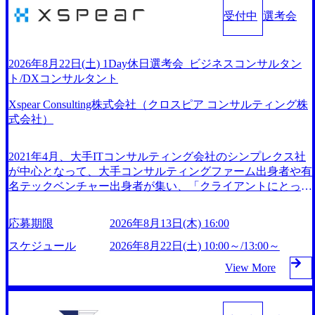
と評価されている。 ​ 大手コンサルティングファームやSIe
エンジニアリング及び建設工事の請負等 鉄鋼アルミ・素形
受付中
選考会
r、事業会社出身者など、多様な経歴の社員が活躍してい
材・溶接の領域で事業展開 鉄鋼アルミ事業では鉄とアルミ
る。 年間休日120日以上、完全週休2日制、有給休暇初年度1
を製造する唯一のメーカーとしてシナジーを発揮している
0日(消化率46.3%)、特別休暇5日など、充実した休暇制度を
素形材事業では自動車、航空機、鉄道、造船などの軽量化に
2026年8月22日(土) 1Day休日選考会_ビジネスコンサルタン
整備している。 ​ 月平均残業時間は25時間であり、ワークラ
関する分野に注力し、国内トップクラスを堅持、溶接事業で
ト/DXコンサルタント
イフバランスを重視した働き方が可能である。 ​ スポレク制
は溶接ソリューション企業としてアジアでのシェア獲得に向
度や入社者歓迎会、全社員集会、リフレッシュ休暇など、社
け事業を展開している 機械・エンジニアリング領域で事業
Xspear Consulting株式会社（クロスピア コンサルティング株
員同士の交流や健康をサポートする取り組みが充実してい
展開 多種多様な製品設計技術や独自のプロセス技術を用い
式会社）
る。 2026年8月16日(日) 10:00～19:00予定 ※シニアコンサル
て、顧客の生産活動の効率化や社会課題の解決に貢献 環境
タント職・マネージャー職想定の方のみ参加可能です。 202
負荷低減を実現するLNG燃料船向けの圧縮機や原発の廃炉
6年8月12日(水) 16:00 平日なかなか転職活動の時間が取れな
2021年4月、大手ITコンサルティング会社のシンプレクス社
にともなう廃棄物処理ビジネスなど、変化の激しい現代にお
い方や、サクッと短期間で転職先を決めたい方へ。 1日で選
が中心となって、大手コンサルティングファーム出身者や有
いて新たに見られるニーズにも幅広く対応している 製鉄所
考が終了する、1day選考会のご案内です。 ●書類選考 →
名テックベンチャー出身者が集い、「クライアントにとって
における自家発電のノウハウを発展させ電力事業を拡大 地
一次面接 → 二次面接 ※選考状況に応じて、三次面接を
真のデジタルトランスフォーメーションを創造したい」とい
域社会や地球環境に貢献するため、各事業部と連携し、安
後日依頼させていただく場合がございます ※当日二次面接
う想いの下で立ち上げた新鋭ファーム テクノロジーがビジ
定・高効率なエネルギー供給と、環境負荷の低減を両立させ
応募期限
2026年8月13日(木) 16:00
へお進みいただいた方は、以下書類が必要となりますため、
ネスの成功に大きな影響力を持つDX時代において、20年以
ている クリーンな都市型発電所の実現で、地域と一体とな
併せて事前にご提出をお願いいたします。 ・前年の源泉徴
上にわたってFintech業界を中心に最先端テクノロジーを提供
スケジュール
2026年8月22日(土) 10:00～/13:00～
ったエネルギーの有効活用に挑戦している 2026年8月22日
収票 ・給与明細3か月分 内定の場合は、後日、オファー面談
してきたシンプレクスのノウハウを活かしつつ、あらゆる業
(土) 9:00～11:15開始 ※先着順で調整 ※10分前集合 2026年8
View More
がございます。 書類選考通過後、一次面接時間と面接用UR
種・業界のクライアントの企業価値の最大化を支援するため
月13日(木) 16:00 ● コンテンツ 会社説明(大安)、面接(60分)、
Lをご案内差し上げます。 ご応募時の履歴書にお写真添付無
に、戦略策定、組織改革、人材育成、業務改善、実行支援な
筆記試験(120分)、アンケート記入 合計所要時間3時間 ● 応募
き場合は、お写真付き履歴書データ(PDF)のご提出を面接前
どのコンサルティングサービスを一気通貫で提供するのが特
後のフロー 書類選考通過の場合、選考時間については別途