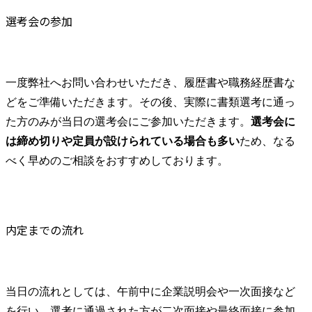
用、DXを検討されている企業様に向けたコンサルティング
選考会の参加
業務経験 ●人物像 ・強い当事者意識を持ち、セルフスター
ターであること。 ・デリバリー、組織運営両面に関心をも
ち、貢献できること。 ・Tech、金融関連にキャッチアップ
する意欲およびスピード感があること。 ●必須経験(いずれ
一度弊社へお問い合わせいただき、履歴書や職務経歴書な
も必須) ・システム企画orシステム導入/推進orシステム開発
等の業務経験2年以上 ・IT/DX領域のコンサルティングに興
どをご準備いただきます。その後、実際に書類選考に通っ
味関心を有していること ●歓迎経験 ・システムインテグレ
た方のみが当日の選考会にご参加いただきます。
選考会に
ーターでの就業経験2年以上 ●人物像 ・強い当事者意識を持
は締め切りや定員が設けられている場合も多い
ため、なる
ち、セルフスターターであること
べく早めのご相談をおすすめしております。
内定までの流れ
当日の流れとしては、午前中に企業説明会や一次面接など
を行い、選考に通過された方が二次面接や最終面接に参加