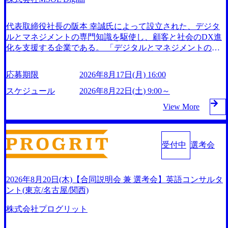
に聞く。“これから”のコンサルの在り方 (https://www.business
w.accenture.com/content/dam/accenture/final/careers/corporate/docu
機会も多い DirTuneという社内限定番組があり、新卒紹介、
insider.jp/article/20250205-simplex-xspear/) Xspear Consultingがえ
ment/women-brochure.pdf#zoom=50) 社員発信のキャリアブロ
会社の七不思議紹介等、規模が大きくなっていく中で社員同
るぼし認定を取得 (https://www.agara.co.jp/article/382811) シン
代表取締役社長の阪本 幸誠氏によって設立された、デジタ
グ (https://www.accenture.com/jp-ja/blogs/japan-careers-blog) 江川
士のつながりを広げる取り組みもしている 今後の成長戦略
プレクスとXspear Consultingが、東京都港区の行政手続き10
ルとマネジメントの専門知識を駆使し、顧客と社会のDX進
社長が語る「105点経営」 (https://business.nikkei.com/atcl/gen/1
として海外展開を見据えている。足元のグローバル案件割合
0%デジタル化を支援 (https://www.afpbb.com/articles/-/3520247)
化を支援する企業である。 「デジタルとマネジメントのプ
9/00604/021600008/) 規模拡大で成功する理由【コンサル業界
は10％程度だが、英語が得意でグローバル案件に興味がある
【未経験者】 ・年収UPでのオファー ・ワンプールで様々な
ロフェッショナルとして顧客・産業・社会の発展に資するD
俯瞰マップ】 (https://diamond.jp/articles/-/346218) 大手広告代理
方はアサインされるチャンスも大きい。 代表インタビュー h
インダストリーやソリューションを裁量をもって経験できる
Xエコシステム共創のベストパートナーとなる」をミッショ
店出身者などマーケティングのトップ人材が集結するワケ
ttps://note.com/dirbato/n/n0a040c36b128 Forbes JAPAN BrandVoic
応募期限
2026年8月17日(月) 16:00
・上流工程、先端技術を学べる環境 【コンサルファーム経
ンに掲げ、ビジネスアジャイル®️、DXフレームワーク、デ
(https://markezine.jp/article/detail/45446) エンジニアからコンサ
e Studio 「使命はテクノロジーで企業の可能性を引き出すこ
験者】 ・専門領域に軸足を置きながら、他領域にもチャレ
ータドリブン経営、Gaai生成AIといった革新的なサービスを
スケジュール
2026年8月22日(土) 9:00～
ルタントへ。会社に入って、何が変わった? (https://www.busi
と。日本に求められるITコンサルタントという伴走者」 http
ンジできる環境 ・タイトルアップでのオファー ・現職ファ
提供している。 顧客のビジネスモデルに合わせたカスタマ
nessinsider.jp/post-288838) プラダ:ラグジュアリー製品のパー
s://forbesjapan.com/articles/detail/67452 Forbes JAPAN BrandVoice
View More
ームより高いオファー年収 ・実力主義でプロモーションで
イズされた戦略が、業界内で高く評価されており、中部電力
Studio 「コンサル業界におけるIT人材価値再興。Dirbatoの最
ソナライゼーション (https://www.accenture.com/jp-ja/case-studie
きる（ダブルスキップもあり） ・週に1度のアサインｍｔｇ
グループなど大手企業との実績も豊富である。 MSOL Digital
前線パートナーが切り開くテクノロジーの変革」 https://forbe
s/song/prada-luxury-product-customization) 大正製薬:ITカーブア
でこまめに社員のキャリアについて検討してもらえる。結
sjapan.com/articles/preview/68657?preview=TAI1oir8Coe5Df3zuZ
では社員1人1人が自ら描いたキャリアプランを叶え、プロの
ウト支援 (https://www.accenture.com/jp-ja/case-studies/consulting/
果、なりたいキャリアを反映できるｐｊにアサインしてもら
htd24YfH72/ZzdmBTIEMOnWUWREjOFLO1IL1KPEi4dgCbb F
コンサルタントとして活躍し続けるためのキャリアパスを設
受付中
選考会
taisho-pharmaceutical)(ストラテジー & コンサルティング) ソフ
える ・シンプレクスというテクノロジーに強い部隊がいる
orbes JAPAN BrandVoice Studio 「求めるのは、競争と連帯 。
定しています。 https://storage.googleapis.com/our-vision-producti
トバンク:初のオンライン開催「SoftBank World 2020」でマー
ため、エンジニアの視点からも協業しクライアントへ価値提
IT特化の急成長ファーム・Dirbatoの社員支援」 https://forbesja
on.appspot.com/public/images/20250618210400_25fc16e0-7158-49
ケ&営業のDX実現 (https://www.accenture.com/jp-ja/case-studies/
供できる ・デリバリー中心の案件もあればセールス中心の
pan.com/articles/detail/69848 MyViision企業インタビュー① http
7b-8c0a-e2356a14f62b_1200x554.webp 全社員がスキルアップ
communications-media/softbank)(通信) 経済産業省:事業者の申
2026年8月20日(木)【合同説明会 兼 選考会】英語コンサルタ
案件もあり、個々の裁量や得意領域に合わせた売り上げの立
s://my-vision.co.jp/consulting-firm/dirbato/interview01 MyViision企
しつづけられるように、TOEIC受験費用補助などの資格取得
請手続きを電子化する「保安ネット」を構築。省庁DXの先
ント(東京/名古屋/関西)
て方を選べる ここ1年で社員数60名⇒100名超、売上今期18
業インタビュー② https://my-vision.co.jp/consulting-firm/dirbato/i
サポート、客観的な助言がもらえるメンター制度などの業務
進事例を実現 (https://www.accenture.com/jp-ja/case-studies/public
億円⇒来期30億円（いずれも約170％アップ）と急成長中の
nterview02 2026年8月20日(木) 12:00～最長21:00終了 2026年8
サポートに力を入れています。 PMP®（プロジェクトマネジ
-service/meti-industry-safety-network)(公共サービス) カルビー:S
株式会社プログリット
ファームである また、成長中ファームのため優秀な上司の
月17日(月) 16:00 ※定員となり次第締め切らせていただきま
メント・プロフェッショナル）受験サポート PMP資格に合
AP HANAの導入で基幹システムを刷新 (https://www.accentur
近くで働けるチャンスも多い(ボストン・コンサルティン
す。その場合は通常選考でのご案内をさせていただきます。
格した場合、受験費用をMSOL Digitalで負担します。 「PD