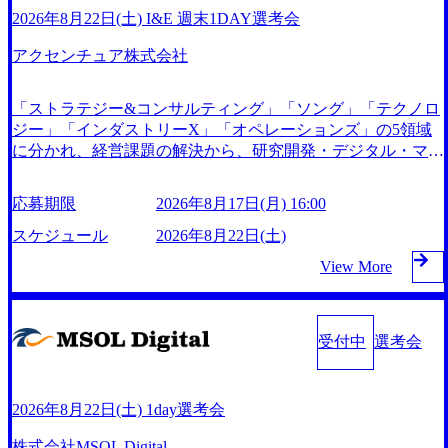
e.googleapis.com/our-vision-production.appspot.com/public/images/
「一気通貫体制」が特長 ビジネスへの深い理解を持つコン
・PMO経験 ・向上心が強く、新しいことにも果敢にチャレ
2026年8月22日(土) I&E 週末1DAY選考会
20240925205344_42693807-c7d5-418f-965b-3a03a5dd5723_1200
サルタントが集うXspearと、最先端テクノロジーに深い知見
ンジできる方 ・クライアントや上司、メンバーからの指摘
x559.webp 楽天グループ、SMBCグループ、NTT、良品計
を持つシンプレクス社またはグループ会社との協力体制を築
アクセンチュア株式会社
や要望を素直に受け止め、改善提案できる方
画、ファーストリテイリング等大手企業が中心顧客 直近で
いている Xspear社はあくまでもコンサルティングファーム
は大阪万博のプロジェクトをAC、PwCとのコンペに勝ち受
であり、システム開発を担当することはない https://storage.go
注。 業務システム、ToC向けアプリ、セキュリティ等万博に
「ストラテジー&コンサルティング」「ソング」「テクノロ
ogleapis.com/our-vision-production.appspot.com/public/images/202
関するあらゆるIT関連業務をコンサルティングしている。 <
ジー」「インダストリーX」「オペレーションズ」の5領域
40925204111_caa94e4b-6aae-45a6-a0ce-b98154c816a2_1153x543.
u>ワンプール制</u>を取っており、業界の枠に縛られず様々
に分かれ、経営課題の解決から、研究開発・デジタル・マー
webp メンバー情報 (https://www.xspear.co.jp/member/)一部抜粋
な案件にチャレンジ可能 専属の営業部隊がおり、<u>営業活
ケティング・ITシステムの導入など、コンサルティング領域
- 伊勢山 昇吾氏: ベイカレントにてIT戦略立案から実装支援
動に工数を割かれることなくデリバリーに注力可能</u> 従
からその実行的側面であるITサービスの提供まで一貫して支
を軸に、様々な業界で新規事業戦略、成長戦略、PMI推進、
応募期限
2026年8月17日(月) 16:00
業員満足度を非常に重視しており、意にそぐわないプロジェ
援する総合系・IT系ファームである あらゆる産業において
業務改革等の幅広いプロジェクトに従事 - 鈴木健仁氏：新卒
クトにアサインされてしまった場合、半強制的に別のプロジ
非常に良質な顧客基盤を築いており、Fortune Global 500社の
スケジュール
2026年8月22日(土)
でベイカレントに入社し最年少ディレクターを経てXspearに
ェクトに異動することが可能。その結果、<u>退職率も10％
80%以上の企業をクライアントとして抱えている 手掛けた
参画 - 梶田 威人氏：BCG出身。金融業界における戦略策
View More
程度</u>（他社平均は2～30％程度） 残業時間は<u>平均30
プロジェクトは「ファーストリテイリングにおけるグローバ
定、DX戦略立案、人事組織テーマに強みを持ち、メディ
時間程度。</u>バリューが出ていないから残業代をつけさせ
ル化」「資生堂グループのDX化支援」「ヴィヴィアン・ウ
ア・エンタメ業界においてはDX戦略立案、NFT等の新規事
ないといったことはしない DE&Iにおいては女性活用や外国
エストウッドの製品開発」など多岐にわたる コンサルティ
業立案を得意とする。 - 藏満 一馬氏：アクセンチュア出
人/高齢者/障碍者などさまざまなバックグラウンドを持つメ
ング活動のみならず、2021年にはKDDIと合弁会社「ARISE
受付中
選考会
身。金融業界を中心に、DX戦略策定、新規事業立案、組織
ンバーの働く環境を整えている SDGsの推進にも積極的で、
analytics」を設立し、人工知能とデータアナリティクス技術
変革、規制対応等の幅広いプロジェクトを主導する。 - 天野
プロボノ支援等を行っている 部活動も活発で、多くのクラ
で新たなイノベーションを創出する活動や、デジタル人材育
善仁氏：19卒PwC出身。Xspear最年少シニアマネージャー
ブが立ち上がっており、さまざまな役職・所属・組織を超え
成の支援も盛んに行う 採用資料 (https://www.accenture.com/co
社員インタビューページ (https://www.xspear.co.jp/career/intervi
2026年8月22日(土) 1day選考会
て社員間のネットワーク形成・交流の場となっている <u>教
ntent/dam/accenture/final/accenture-com/document-2/Accenture-Rec
ews/) 戦略だけのコンサルは終わり──コンサル業界の風雲児
ruiting-Brochure.pdf#zoom=50) 女性の活躍について (https://ww
育・研修プログラムが非常に充実</u>しており、自己成長の
株式会社MSOL Digital