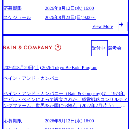
赤字事業でも投資して長期的な成長を若手に任せられる環境
ている日系最大級の総合コンサルティングファーム 『Build
店出身者などマーケティングのトップ人材が集結するワケ
応募期限
2026年8月12日(水) 16:00
対面でのコミュニケーションメリットを重視するため出社勤
Beyond As One ®.』をブランドメッセージに掲げ、企業や組
(https://markezine.jp/article/detail/45446) エンジニアからコンサ
務。1日の労働時間平均9.2時間、有休消化率81%(2024年度の
織の変革を通じて社会や産業の課題を解決し、未来のありた
スケジュール
2026年8月23日(日) 9:00～
ルタントへ。会社に入って、何が変わった？ (https://www.bus
年間データ、エンジニア組織） 2026年8月22日(土) 10:00～最
い姿を実現するとともに、クライアント変革の確実な実現と
inessinsider.jp/post-288838) プラダ：ラグジュアリー製品のパ
View More
長16:00 2026年8月10日(月) 16:00 ※応募者が定員を上回る場
社会的価値及び経済的価値の追求にも貢献 NECとの戦略的
ーソナライゼーション (https://www.accenture.com/jp-ja/case-stu
合は、厳正なる審査の上参加者を決定させていただきます。
資本提携も実現して、現在はNECのグループ会社であり、
dies/song/prada-luxury-product-customization) 大正製薬：ITカー
ご了承ください。 ● 当日の流れ 受付 → 会社説明会 → 面接
戦略、業務改革、IT、組織・人事、アウトソーシングなどの
ブアウト支援 (https://www.accenture.com/jp-ja/case-studies/consu
(会社説明会終了後、随時ご案内) ※全てリモートにて実施し
専門知識と、豊富な経験を持つ約6,000名を超えるプロフェ
受付中
選考会
lting/taisho-pharmaceutical)（ストラテジー & コンサルティン
ます。 ※参加される方に個別に当日の面接案内をお送りい
ッショナルを有する 金融、製造、流通、エネルギー、情報
グ） ソフトバンク：初のオンライン開催「SoftBank World 20
たします。 ※通常の選考フローと異なり、事前に適性検査
通信、公共事業など幅広い分野をクライアントとしている S
20」でマーケ＆営業のDX実現 (https://www.accenture.com/jp-j
をご受検いただきます。 ● 詳細 デジタルイノベーション事
AP領域においては日本市場No.1を誇り、全世界で6,400件以
a/case-studies/communications-media/softbank)（通信） 経済産業
2026年8月29日(土) 2026 Tokyo Be Bold Program
業部でのポジションサーチになります。 ご経験やスキル、
上、日本国内で企業最多の5,399件のSAP認定コンサルタン
省：事業者の申請手続きを電子化する「保安ネット」を構
そして適性や志向性に合わせて、以下のいずれかの役割でご
ト資格を取得している また、日本国内企業として最多の3,20
築。省庁DXの先進事例を実現 (https://www.accenture.com/jp-j
ベイン・アンド・カンパニー
活躍いただきます。 ※本求人はレバテック株式会社の雇用
0件のSAP S/4HANA®認定コンサルタント資格も保有、さま
a/case-studies/public-service/meti-industry-safety-network)（公共
となります。 ※案件によっては客先に出向いての作業も発
ざまな業界・業種でのプロジェクト実績と蓄積されたノウハ
サービス） カルビー：SAP HANAの導入で基幹システムを
ベイン・アンド・カンパニー（Bain & Company)は、1973年
生します。 ＜ITコンサルタント＞ Webアプリケーション、S
ウを基に独自の方法論やテンプレートを開発し、それらを活
刷新 (https://www.accenture.com/jp-ja/case-studies/consumer-goods
にビル・ベインによって設立された、経営戦略コンサルティ
aaS系の領域において、大手・ベンチャー・スタートアップ
用してお客様に最適なSAPコンサルティングサービスを提供
-services/calbee)（消費財・サービス） 世界49カ国に約73万人
ングファーム。世界38か国に63拠点（2022年2月時点）、東
企業に対する課題解決支援を行います。 直近の案件では、
する https://storage.googleapis.com/our-vision-production.appspot.c
以上（2024年5月時点）の社員を擁し、世界120以上の国の企
京オフィスは1982年に開設。 「コンサルタントがクライア
大規模基幹システムにおける最上流のPoC(概念実証)支援か
om/public/images/20240925132728_996dc8f2-7d54-42b9-a7ae-8c5
業を顧客に売上641億ドルを誇る 日本では2.3万人以上の従業
ントにお届けするのは単なるレポートではなく、『結果』で
ら構想策定、開発マネジメント支援までを一気通貫で担当し
32c52d3d8_1200x678.webp アビームコンサルティング会社資
員を擁しており(会計系BIG4を上回る規模感)、営業利益率も
応募期限
2026年8月12日(水) 16:00
ある。」この原則のもと、ベインは1973年に創業された。ク
ています。 生成AIなどの最新技術とシステムを活用し、顧
料 (https://www.abeam.com/content/dam/abeam/jp/ja/about/compan
約15％と驚異的な数字となっている、売上・従業員数共にこ