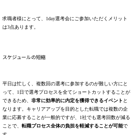
ck 全てのフィードバックに感謝し、より良い価値を創造し
R&D戦略・組織再編の事例研究を通じた中長期いR&D戦略
～MSOLは、重要な健康経営宣言として、「残業ゼロ」「喫
ます。
策定 ・専門商社:SaaS新サービスの事業戦略策定支援 ・海運:
煙率ゼロ」「健康診断の未受診ゼロ」の3つのゼロを目指
DX戦略の具体化とプロジェクト推進支援(プライシングプロ
し、宣言いたします。～ ●求める人物像 ・素直で誠実な人
求職者様にとって、1day選考会にご参加いただくメリット
セスの半自動化/データ集約とポートフォリオ検討支援) ・金
・キャリアビジョンを描いている人 ・プロ意識を持って、
は3点あります。
融業:ネット証券ビジネスのM&A検討支援及び買収後のPMI
自律・自走している(したい)人 ・チャレンジが好きな人 ・
(システム・オペレーション構築支援) ・証券業:STOシステ
ベンチャーマインドのある方
ム(Security Token Offering system)グランドデザイン・実装支
援 ・官公庁:ERPリプレイスに伴うシステム導入支援 ・その
他:AI子会社「DeepPercept(ディープパーセプト)株式会社」と
スケジュールの短縮
連携した先端技術活用支援コンサルティング など ●One pool
制による幅広いプロジェクトへのアサイン 業界・テーマ別
に組織が分かれていないことから、様々な業界・テーマのプ
ロジェクトに参画することができます。アサインメントにつ
平日は忙しく、複数回の選考に参加するのが難しい方にと
いても、組織の縦割りなどによる特定ソリューション、要件
って、1日で選考プロセスを全てショートカットすることが
定義などの特定プロジェクトフェーズしかアサインされない
状況など、アサインメントの制約がなく、また可能な限り進
できるため、
非常に効率的に内定を獲得できるイベント
と
行中プロジェクトを全コンサルタントに開示しており、自ら
なります。キャリアアップを目的とした転職では複数の企
希望を出すことも可能です。 自身の強みを元にした実績を
業に応募することが一般的ですが、1社でも選考回数が減る
積むことで、特定インダストリー/ソリューション/フェーズ
を他領域や上流に広げていくなど、自身の希望に基づいたキ
ことで、
転職プロセス全体の負担を軽減することが可能
で
ャリア設計をすることが可能です。 ●ライフステージに合わ
す。