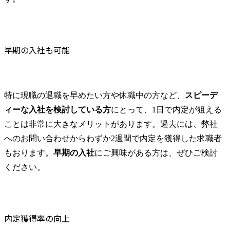
せて長期的に働くことができる環境 当然のことながらコン
サルタントの稼働は法定内で管理しておりますが、自分で毎
月の時間外を選択し宣言できるコミットメントスタイルを導
入しており、ライフステージに合わせて長期的に就業できる
環境を作っています。また、男女問わず育児休暇も積極的に
早期の入社も可能
取得しております。 ●早い昇格スピードと業界最高水準の報
酬体系 相対評価でなく各タイトルに求められる基準と照ら
し合わせた絶対評価を行っており、上位職位のヘッドカウン
トの問題やグローバル業績の影響など、皆さんの能力とは関
特に現職の退職を早めたい方や休職中の方など、
スピーデ
係ない部分で評価が決まってしまうことはありません。成果
ィーな入社を検討している方
にとって、1日で内定が狙える
と能力が合えば最短1年で次の職位に昇格となっており、20
代のマネージャー、30代半ばのマネージングディレクターも
ことは非常に大きなメリットがあります。過去には、弊社
多く在籍しています。 ●充実した人材育成制度 入社後にス
へのお問い合わせからわずか2週間で内定を獲得した求職者
キル・マインドセットを学ぶトレーニングや職位別、テーマ
もおります。
早期の入社
にご興味がある方は、ぜひご検討
別トレーニングなどコンサルタントとしてバリューを発揮す
るために必要なトレーニングや、自身の課題に合わせて必要
ください。
な知見を身につけるための様々なコンテンツを用意していま
す。 また、現在の規模だからこそ経験豊富な経営陣・MD陣
と近くで仕事ができ、一流のコンサルタントの基準値を習得
できる点が優秀なコンサルタントを育てることに繋がってい
内定獲得率の向上
ると自負しております。 ※トレーニングコンテンツ例(一部