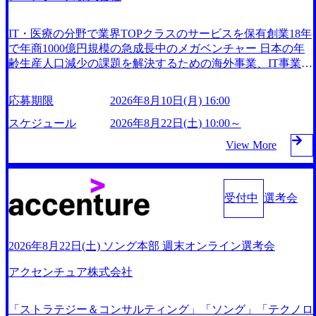
IT・医療の分野で業界TOPクラスのサービスを保有創業18年
で年商1000億円規模の急成長中のメガベンチャー 日本の年
齢生産人口減少の課題を解決するための海外事業、IT事業、
医療・介護事業、若手キャリア、新規事業といった40以上の
事業を展開する オールインハウスの組織体制をとっており
応募期限
2026年8月10日(月) 16:00
社内で新しい事業開発などの人員調達できる 独立資本経営
をとっており、事業創造の自由度が高い https://storage.google
スケジュール
2026年8月22日(土) 10:00～
apis.com/our-vision-production.appspot.com/public/images/2024092
View More
5162633_7242d0de-3e54-4f03-b076-00318d5c0dff_1200x644.web
p レバレジーズ株式会社 会社説明資料 (https://speakerdeck.co
m/leverages/leverages-hui-she-shao-jie-zi-liao-zhong-tu-cai-yong-xia
ng-ke) 「働く人」「事業・サービス」「カルチャー」など、
受付中
選考会
レバレジーズのリアルを取り上げています！ (https://melev.lev
erages.jp/) レバレジーズグローバル、大分県より「外国人留
学生等受入環境整備事業委託業務」を受託 (https://prtimes.jp/
2026年8月22日(土) ソング本部 週末オンライン選考会
main/html/rd/p/000000612.000010591.html) レバレジーズ、モチ
ベーション管理システム「NALYSYS」リリース (https://prtim
アクセンチュア株式会社
es.jp/main/html/rd/p/000000622.000010591.html) YouTube（【公
式】レバレジーズCh） (https://www.youtube.com/@leveragesC
h) レバレジーズで活躍するメンバー紹介！〜 管理職種編 〜
「ストラテジー＆コンサルティング」「ソング」「テクノロ