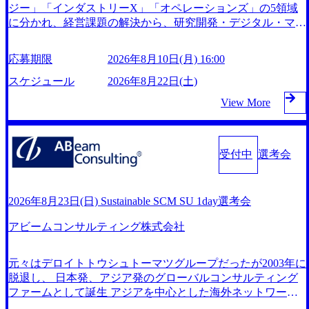
(https://www.youtube.com/watch?v=RETwZKac2UI) レバレジー
ジー」「インダストリーX」「オペレーションズ」の5領域
ズで活躍するメンバー紹介！〜 営業職種編 〜 (https://www.y
に分かれ、経営課題の解決から、研究開発・デジタル・マー
outube.com/watch?v=XJ7Eam0onXA) 創業以来黒字を維持し、
ケティング・ITシステムの導入など、コンサルティング領域
急成長中でありながら安定した事業を展開し、高い安定性を
からその実行的側面であるITサービスの提供まで一貫して支
応募期限
2026年8月10日(月) 16:00
持つ企業へと成長している 10年後に1兆円を目指す日本にも
援する総合系・IT系ファームである あらゆる産業において
なかなかないメガベンチャー。創業から黒字経営。年間13
非常に良質な顧客基盤を築いており、Fortune Global 500社の
スケジュール
2026年8月22日(土)
0%成長 https://storage.googleapis.com/our-vision-production.appsp
80％以上の企業をクライアントとして抱えている 手掛けた
View More
ot.com/public/images/20251030164405_5c527843-d227-4df8-b86c
プロジェクトは「ファーストリテイリングにおけるグローバ
-5587f843fdf6_1200x471.webp https://storage.googleapis.com/our-
ル化」「資生堂グループのDX化支援」「ヴィヴィアン・ウ
vision-production.appspot.com/public/images/20251030164946_dc
エストウッドの製品開発」など多岐にわたる コンサルティ
0888f6-0539-4887-84d7-34c8d8544226_1200x666.webp 年間100
ング活動のみならず、2021年にはKDDIと合弁会社「ARISE
受付中
選考会
億円規模の投資の元、10以上もの新規事業を立ち上げている
analytics」を設立し、人工知能とデータアナリティクス技術
ため様々な業界を経験することが可能 社内転職が活発であ
で新たなイノベーションを創出する活動や、デジタル人材育
り、多様なスキルを1社で身に着けることが可能 事業開発・
成の支援も盛んに行う 採用資料 (https://www.accenture.com/co
2026年8月23日(日) Sustainable SCM SU 1day選考会
運用を内包かする「オールインハウス」型の組織体。社内ス
ntent/dam/accenture/final/accenture-com/document-2/Accenture-Rec
カウトや社内公募制度を用いて主体的かつ柔軟なキャリア形
ruiting-Brochure.pdf#zoom=50) 女性の活躍について (https://ww
アビームコンサルティング株式会社
成が可能。 https://storage.googleapis.com/our-vision-production.a
w.accenture.com/content/dam/accenture/final/careers/corporate/docu
ppspot.com/public/images/20251030165942_70f09968-1b27-43e6-
ment/women-brochure.pdf#zoom=50) 社員発信のキャリアブロ
b849-1cd107c4f488_1200x698.webp ## 働き方／WLB／待遇 内
元々はデロイトトウシュトーマツグループだったが2003年に
グ (https://www.accenture.com/jp-ja/blogs/japan-careers-blog) 江川
装8億円超のかっこいいオフィスがあり、 働き甲斐のあるラ
脱退し、 日本発、アジア発のグローバルコンサルティング
社長が語る「105点経営」 (https://business.nikkei.com/atcl/gen/1
ンキング、新卒注目ランキング受賞歴多数 あえての未上場
ファームとして誕生 アジアを中心とした海外ネットワーク
9/00604/021600008/) 規模拡大で成功する理由【コンサル業界
であり株主からの圧力がないため事業創造の自由度が高く、
を通じ、各国や地域に即したグローバル・サービスを提供し
俯瞰マップ】 (https://diamond.jp/articles/-/346218) 大手広告代理