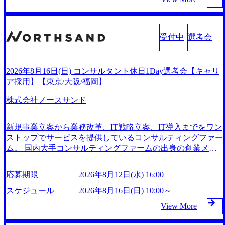
案件も多く存在 特にスポーツ&エンターテイメント領域では
ス・エム・エス出身の起業家も多く、SMSマフィア（Paypal
グラム)」を実施いたします。クライアントに斬新なソリュ
ム・ソフトウェア開発経験3年以上 ・要件定義～基本設計な
Big4に先んじて注力し、業界内で大きな存在感を誇る 社員
マフィアのもじり）という単語も存在 https://stalgie.co.jp/sms-
ーションを提供し、複雑な経営課題を解決するために、チー
ど上流経験2年以上 ・PMO経験2年以上 ● 歓迎要件 ・要件定
の多様化する生活スタイルやライフイベントに対応した働き
mafia-map/ (https://stalgie.co.jp/sms-mafia-map/) ＜主な事業内容
ムのダイバーシティは欠かせません。是非、ユニークな視点
義から詳細設計までのいずれかの上流工程の経験 ・サブリ
やすい職場環境を実現するため、さまざまなサポート制度を
＞ - キャリア分野 - 介護職向け求人情報・人材紹介・人材派
受付中
選考会
と高い志を持つ女性の皆様に多数ご参画頂きたいと考え、プ
ーダー以上のマネジメント経験 ・お客様との折衝経験、交
導入している 多文化理解や女性の活躍推進などの取り組
遣・資格取得スクール - 看護師向け人材紹介、コメディカル
ログラムを開催致します。 「未経験では難しいのではない
渉経験 ・組織課題に対して主体的に業務改善に取り組まれ
み、また、フレックス制度やフリーロケーション制度、フル
向け人材紹介等 - 介護事業者分野 - 介護事業者向け経営支援
か」、「実際女性はどのように活躍をしているのか」、「ケ
たご経験 ・アジャイル/スクラムへの興味関心 ● 求める人物
リモート制度などの多様な働き方をサポートする制度が整備
プラットフォーム - 海外分野 - 医療・ヘルスケア関連事業者
2026年8月16日(日) コンサルタント休日1Day選考会【キャリ
ース面接の経験がなく対策の仕方が知りたい」などのお声を
像 ・リーダーシップが取れる方/一人称で主体的に動ける方
されている 2026年8月23日(日) 9:00～18:00終了 2026年8月12
向けマーケティング支援 - グローバルキャリアビジネス等 -
ア採用】【東京/大阪/福岡】
たくさんいただいているため、今回のプログラムでは現役の
・年齢にこだわらず、アドバイスを素直に受け取れる方 ・
日(水) 16:00 2026年8月23日(日)にSustainable SCM SU 1day選
事業開発分野 - 健康保険組合向け遠隔保健指導サービス - 企
面接官と食事などのカジュアルな交流、実際のプロジェクト
推進力のある方
考会を開催いたします。 当SUは「GlobalでのSCM構築」や
業向けリモート産業保健サービス - 高齢者向け食事宅配情報
株式会社ノースサンド
のケーススタディ、1対1の模擬面接等、複数のセッションを
「物流・調達コストの構造改革」といった伝統的なテーマに
提供サービス - リフォーム事業者情報提供サービス等 2026
約1か月の期間に渡り行い、選考にご参加いただきます。コ
留まらずクライアントがこれから取組むべき「グリーントラ
年8月15日(土) 9:00～15:00頃(最大目安) 2026年8月12日(水) 16:
ンサルタント未経験の方でも、戦略コンサルタントの具体的
ンスフォーメーション」、「サーキュラーエコノミー(循環
新規事業立案から業務改革、IT戦略立案、IT導入までをワン
00 会社説明会→1次面接→最終面接 ※基本的には当日中に合
な仕事内容からお話をさせていただきますので、戦略コンサ
経済)」といった社会課題やテーマに対して、グローバル知
ストップでサービスを提供しているコンサルティングファー
否をお伝えしますが、他の面接官の目線をもって判断したい
ルティングにご興味をお持ちの方は、この機会にぜひご応募
見と最新の事例などを基に企業の構造改革と社会価値の創造
ム。 国内大手コンサルティングファームの出身の創業メン
場合など、後日改めて面接をお願いする場合がございます。
ください。 ● 応募後のフロー ・書類選考後、対象者の方に
の取り組みを行うプロフェッショナルチームです。 今回1da
バーが、「クライアントの求めていることに対して、もっと
9:00～説明会(30分前後) ↓ 順次1次面接(20分～30分) ↓ 最
はWebテストを8月20日までに受験いただきます ・8月21日
y選考対象となるポジションは下記となります。 ・コンサル
自由に誠実に提案できる会社をつくりたい」「胸を張って会
終面接(30分～1時間) ＜終了時間に関して＞ ※個別の進捗状
応募期限
2026年8月12日(水) 16:00
までにプログラム参加者をご案内します ・初回プログラム :
タント(調達改革・設備O&M)【SCS SU】 ・コンサルタント
社が好きだと言えるような家族的な組織をつくりたい」とい
況により終了時間は異なりますが最大「15:00頃」の終了を
8月29日(土)10:00～13:30 @ベイン東京オフィス(六本木) ・プ
(ECM/SCM構想・PLM/MES改革)【SSC SU】 ・コンサルタ
う想いで会社を設立 PwC・アクセンチュアといった大手コ
スケジュール
2026年8月16日(日) 10:00～
目安としております。 ※当日の通過人数が多い場合は、間
ログラム期間中はコンサルタントとの食事会、プロジェクト
ント(物流改革/需給プロセス改革)【SSC SU】 ・SCM/ECM
ンサルティングファームをはじめ、SIerや事業会社出身者な
に待ち時間が発生することや、時間が伸びる可能性がござい
View More
のご紹介、ケースワークショップなどを実施します ・10月1
データ・プロセス分析・AI活用_Sustainable SCM Strategy Unit
ど、様々な経歴の社員が活躍しており、働きやすく魅力的な
ます。 勤務地問わず オンライン 書類選考を通過された方
7日(土)開催の選考会にて採用面接を実施する予定です ※
(Strategy Consultant職)≪東京・大阪≫ ・コンサルタント(SCS
環境が整っているため、定着率が高いことから「働きがいの