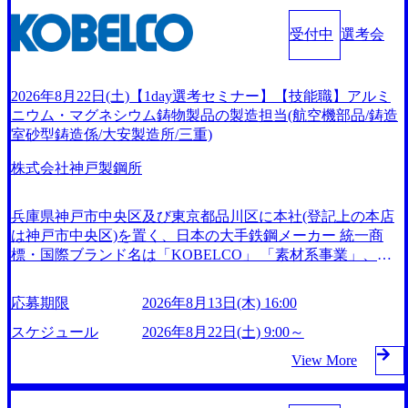
ご都合が合わない方は別途調整いたします 初回プログラム :
SUオープンポジション)【SCS SU】 ※当日は全体での会社
ある会社」に4年連続ベストカンパニーに選出されている。
ベイン東京オフィス(六本木) ※イベントによりオンラインま
説明などはなく、個別選考のみの実施を予定しています ※1
残業時間は平均30時間程度 事業/IT戦略立案や各種プロジェ
受付中
選考会
たはオフラインの実施 ※東京オフィスのみのご応募となり
名あたりの拘束時間は1時間～最大2時間半程度を想定してい
クトマネジメント、最先端テクノロジーの導入支援までワン
ます。他オフィス希望を含めたご応募はお受けいたしかねま
ます ※1次面接と最終面接の間をなるべく空けないよう調整
ストップでサービスを提供する。「世界をデザインする」と
すのでご了承ください ● フルタイムでの職務経歴を2年以上
しておりますが、調整が叶わないケースもございます オン
いうビジョンを掲げ、クライアント目線のきめ細やかな気配
2026年8月22日(土)【1day選考セミナー】【技能職】アルミ
お持ちの方で、東京オフィスのコンサルタントポジションに
ライン 書類選考通過者
りで、クライアントが本当に求めていることは何かを追究
ニウム・マグネシウム鋳物製品の製造担当(航空機部品/鋳造
応募意思がある方 ● 英語・日本語ともにビジネスレベルの
し、本当に価値のある成果を提供している。 2015年創業な
室砂型鋳造係/大安製造所/三重)
方 ※日本語が母国語でない方は日本語能力試験N1または
がら、従業員数が1年で300人強増加の736名(2024年1月)に到
それ相当の上級レベルの日本語力(会話・読解力)
達。上場を目指し、さらに採用のスピードを上げている。
株式会社神戸製鋼所
人にフォーカスをして急成長する唯一無二のコンサルティン
グファーム【株式会社ノースサンド 執行役員新山氏、庄司
兵庫県神戸市中央区及び東京都品川区に本社(登記上の本店
氏インタビュー】 (https://my-vision.co.jp/consulting-firm/northsa
は神戸市中央区)を置く、日本の大手鉄鋼メーカー 統一商
nd/interview01) ノースサンドは2015年に設立され、前年比20
標・国際ブランド名は「KOBELCO」 「素材系事業」、
5%の売上成長を遂げるなど、急速な成長を遂げている。 ​ 新
「機械系事業」、「電力事業」を3本柱としてコア事業に位
規事業立案から業務改革、IT戦略立案、IT導入までをワンス
置付け事業を展開、アルミ缶やHDD等の生活日用品～航空
トップで提供するコンサルティングファームである。 ​- 2025
応募期限
2026年8月13日(木) 16:00
機～さらには、神鋼神戸発電所(石炭火力発電)が稼働してい
年1月時点で従業員数1,209名を擁し、事業拡大を続けてい
る発電事業まで、幅広い分野で価値を生み出し高い世界シェ
スケジュール
2026年8月22日(土) 9:00～
る。 #### 企業魅力 「人」にフォーカスを当てたコンサルテ
アを誇る製品を保有している 鉄鋼・非鉄金属及びその合金
ィング会社として、社員の人間力を強みとしたサービスを提
View More
の製造販売 鋳鉄品・鋳鍛鋼品及び非鉄合金の鋳鍛造品の製
供している。 ​- - 2018年から6年連続で「働きがいのある会社
造販売 電気供給事業 産業機械器具・輸送用機械器具・電気
ベストカンパニー」に選出され、社員モチベーションが高い
機械器具及びその他の機械器具の製造販売 各種プラントの