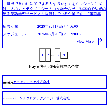
e.com/jp-ja/case-studies/consumer-goods-services/calbee)(消費財・
グ・グループ出身者等 (https://www.xspear.co.jp/member/taketo_
「世界で自由に活躍できる人を増やす」をミッションに掲
会社の雰囲気を確認した上で選考に臨まれたい方、転職活動
U」（Professional Development Unit）取得サポート PMP資格
サービス) 世界49カ国に約73万人以上(2024年5月時点)の社員
kajita/)） 多様なメンバー、多様なプロジェクトによる自己成
げ、人の力とテクノロジーの力を融合させ、効率的で結果の
が終盤に差し掛かっており1日で合否判断を出したい方な
の維持に必要な継続学習を定量的に認定するための単位をM
を擁し、世界120以上の国の企業を顧客に売上641億ドルを誇
長機会が多く、新たなチャレンジが可能 100名規模にも関わ
出る英語学習サービスを提供している企業です。 ”短期集中
ど、複数のご要望をいただきましたため、この度1日選考会
SOL Digitalの研修で取得することが出来ます。 CAPM アジ
る 日本では2.3万人以上の従業員を擁しており(会計系BIG4
らず、外資系戦略コンサルティングファームや総合系コンサ
型” で実践的な英語力を身に付けられる英語コーチングサー
を開催することとなりました。 「本当にこの会社で成長で
ャイル AWS, Azure, GCP, Salesforce その他社外の有償研修 U
を上回る規模感)、営業利益率も約15%と驚異的な数字とな
ルティングファームをはじめ、メーカー、ITベンチャー、外
ビス『プログリット』に加え、リスニング力向上を目的とし
きるのか？」 「なぜクライアントは、競合の大手ファーム
demy Business Udemyの動画全体のなかでも評価の高い、厳
っている、売上・従業員数共にこの8年間で4倍近くの成長を
応募期限
2026年8月17日(月) 16:00
資系金融機関など多彩な出自で構成されており、常に刺激を
たシャドーイングに特化した『シャドテン』を中心としたサ
ではなく"この会社"を選ぶのか？」 その最も核心的な問い
選された講座をオンラインで学習できる有償プランに加入し
遂げていることから、今後も高い成長が見込まれる 多くの
受けながらプロジェクトワークが可能 総合コンサルティン
ブスクリプション型のサービスを展開しています。 2022年9
スケジュール
2026年8月20日(木) 19:00～
を、当社の上位職位のコンサルタントに直接ぶつけてみませ
ています。実務家の講師から最先端のスキルが学べます。
技術者を抱えており、アビームコンサルティングに続いて日
グファームの名の通り、全方位のクライアントに対して様々
月に東証グロース市場に上場しています。 https://storage.goog
んか？ 経営の視座、事業の未来、そして次世代のコンサル
英語学習のための費用を一部負担致します。 ナレッジコン
本国内2番目にSAP認定コンサルタント制度の有資格者数が
View More
なプロジェクトが存在しており、手を上げれば常に新しいテ
leapis.com/our-vision-production.appspot.com/public/images/20240
タントに真に求めるものをトップコンサルタントからお話し
シェルジュ MSOLグループ内のナレッジに関する疑問、質
多く、特にIT領域に強みを持つ グローバルのポジションに
927114859_cbc62887-8853-46f0-8072-18671f8e87cd_1016x433.
ーマのチャレンジ機会を提供している（ワンプール制） そ
いたします。 座談会では、Q&Aセッションを設けます。
問、悩みを気軽に相談できる窓口を完備しています。 教え
自由に応募できる社内の転職ツール「キャリアズ・マーケッ
webp 会社紹介資料 (https://speakerdeck.com/jobs_progrit/we-are-
のため、全体の離職率10％以下、未経験3年未満の離職率は
「競合の大手ファームとの明確な差別化要因は？」 「当社
てプロマネくん MSOLグループが携わっているプロジェク
1
2
8
トプレイス」が存在し、本ツールを活用で上司の引き留めを
hiring) プログリットCM (https://youtu.be/3u-YSOkBw_M) 「英
0％と驚異の定着率を誇る 大手ファームと同水準以上の報酬
ならではの強み、そして弱みとは？」 といった、普段は聞
ト関連の相談や意見交換のための窓口を完備しています。
受けずに移動が可能である(異動者は年間約1,000名) 残業時
語業界の勢力図は、僕らの成長で大きく変わる」プログリッ
制度であり、ファーム経験者の場合は、転職時報酬アップが
きにくい質問も歓迎しております。 1.会社説明＋座談会 日
隔週を目安に、アカウントマネージャーとメンバーで1on1を
間や有休取得率など約10項目を数値化することで、実行前後
1day選考会 積極実施中の企業
トが新ミッション＆バリューに込めた“世界を変える覚悟”と
基本 強く「個人」の成⾧を重視するカルチャーであり、昇
程 : リアルタイム配信 8月18日(火) 19:00スタート(平日会社
行い、業務上の悩み相談やキャリアに対する意識合わせをし
で離職率を半減させることに成功した 18時以降の会議を原
は？ (https://www.wantedly.com/companies/progrit/post_articles/19
進に枠もなく、今ならReadyになれば上がれる環境となって
説明会兼現場座談会) アーカイブ配信 8月19日(水)
ていきます。 新卒入社者は入社後1年間、キャリア入社者は
則禁止としているほか、在宅勤務制度の全社展開、ハラスメ
5422) 創業3年で売り上げ17億。プログリット岡田祥吾の覚
いる 安定した経営環境の下、コンサルティングファームの
12:00スタート、19:00スタート、20:00スタート アーカ
入社後半年間、メンターがつきます。メンターは、プロジェ
ント抑止に向けた研修の拡充、社外窓口設置など徹底的な仕
アクセンチュア株式会社
悟 (https://forbesjapan.com/articles/detail/37614?fbclid=IwAR0ce_4
立ち上げフェーズに関わることができる 豊富な経験を持つ
イブ配信 8月20日(木) 12:00スタート、18:00スタート ※
クトが別のメンバーが担当し、プロジェクト外の繋がりを作
組み化を推進する 育休取得率は男性65%、女性100%と全国
NhKidkReVczm0xz0F0_KC5Iv3WHax02qHEv5jgj_ynpjAVOmkt
コンサル経験者の場合は、自らチームを立ち上げることが可
アーカイブ配信におきましても人事担当者への質疑は可能と
るとともに、客観的な助言をしていきます。 MSOL Digitalで
平均を上回る実績を持ち、女性の管理職率も21.8%(2023年12
Yg) Mission：世界で自由に活躍できる人を増やす Value： Cu
能 裁量をもった営業活動、デリバリー活動ができる(スター
なります ※選考参加におきましては、いずれか日程での会
は「個人の気づきと成長」「お互いに納得できる評価」「自
月時点)とフレキシブルな働き方を提供 2026年8月22日(土) 面
stomer Oriented：顧客起点で物事を考え、行動します。 Go H
パーソルクロステクノロジー株式会社
トアップとの協業、新規ソリューションの開発 など) シンプ
社説明会参加が必須条件となります 2.1次面接 8月20日(木)1
社の成長」を目指し、PDR(Performance Development Review)
接枠 ①10時開始、②11時15分開始、③12時30分開始 2026年8
igher：高い目標を掲げる勇気を持ち、その目標に挑戦しま
レクスの顧客基盤、エンジニアケイパビリティを活かた確度
3:00スタート～19:00スタート ※1次面接の開始時刻は、皆様
という評価プロセスを運営しています。また、社員の「会社
月17日(月) 16:00 ●当日のスケジュール 面接時間①～③いず
す。 Own Issues：課題に対して当事者意識を持ち、解決に導