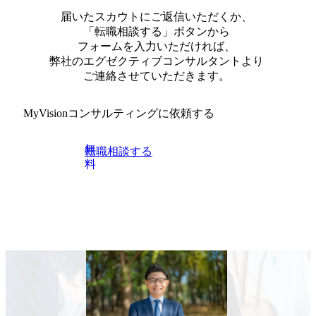
届いたスカウトにご返信いただくか、
「転職相談する」ボタンから
フォームを入力いただければ、
弊社のエグゼクティブコンサルタントより
ご連絡させていただきます。
MyVisionコンサルティングに
依頼する
無
転職相談する
料