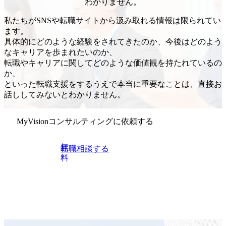
わかりません。
私たちがSNSや転職サイトから汲み取れる情報は限られてい
ます。
具体的にどのような経験をされてきたのか、今後はどのよう
なキャリアを歩まれたいのか、
転職やキャリアに関してどのような価値観を持たれているの
か、
といった転職支援をするうえで本当に重要なことは、直接お
話ししてみないとわかりません。
MyVisionコンサルティングに
依頼する
無
転職相談する
料