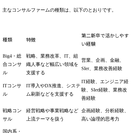
主なコンサルファームの種類は、以下のとおりです。
第二新卒で活かしやす
種類
特徴
い経験
Big4・総
戦略、業務改革、IT、組
営業、企画、金融、
合コンサ
織人事など幅広い領域を
SIer、業務改善経験
ル
支援する
IT経験、エンジニア経
ITコンサ
IT導入やDX推進、システ
験、SIer経験、業務改
ル
ム刷新などを支援する
善経験
戦略コン
経営戦略や事業戦略など
企画経験、分析経験、
サル
上流テーマを扱う
高い論理的思考力
国内系・