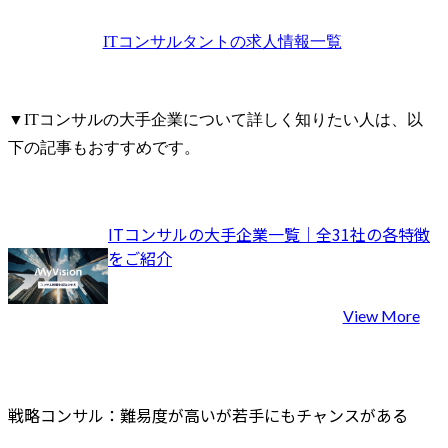
な技術ソリューションの
であり、国
提案

ェクトや当
ITコンサルタント
の求人情報一覧
●システム導入、統合、移
を知財戦略
行プロジェクトのリード
を通じて推進
またはサポート

これまでの
▼ITコンサルの大手企業について詳しく知りたい人は、以
●ビジネスユーザー、IT部
かし、新た
下の記事もおすすめです。
門、ベンダー等ステーク
したい方や
ホルダーとの調整

大したい方
●プロジェクト関連ドキュ
待ちしていま
メント（提案書、要件定
ITコンサルの大手企業一覧｜全31社の各特徴
義書、ユーザーマニュア
部署の主な業
をご紹介
ル等）の作成

・ビジネス
●顧客向けのプレゼンテー
知的財産戦
ションやワークショップ
進(新しいビ
View More
の実施

ンチャーを含
●プロジェクトの進捗管理
げ段階から
及び納品物管理
援、ビジネ
た戦略の策
戦略コンサル：難易度が高いが若手にもチャンスがある
証等)

・知的財産