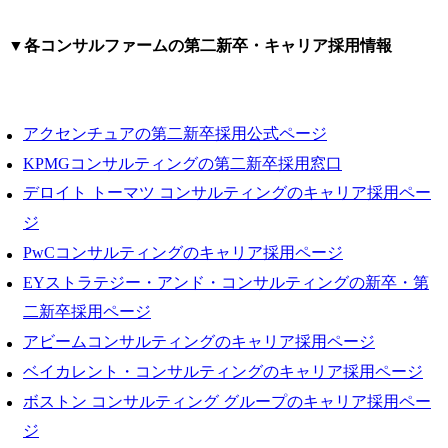
ケース面接や職務経歴書の対策が不十分な人
社内のメンバーは若く、
第二新卒でコンサルに転職するメリット
中間層がいないため、PM
● 職務内容

▼各コンサルファームの第二新卒・キャリア採用情報
として背中を見せて納品
・クライア
若手のうちに課題解決力を高められる
とメンバーの育成を求め
セットを利
研修や育成制度を活用しながら成長できる
ます。

業連携(オー
将来のキャリアの選択肢が広がる
営業では、他の営業職が
ション)に関す
アクセンチュアの第二新卒採用公式ページ
もってきた顧客に対して
　- クライ
第二新卒のコンサル転職が「やめとけ」といわれる理由
提案書の作成を行いま
業支援、戦
KPMGコンサルティングの第二新卒採用窓口
ハードワークにギャップを感じる可能性がある
す。

構築、外部
デロイト トーマツ コンサルティングのキャリア採用ペー
成果へのプレッシャーが大きい
チング支援、
ジ
受け身の姿勢では評価されにくい
●主な業務

・国内外の
① コンサルティング:納品
ベーション
PwCコンサルティングのキャリア採用ページ
第二新卒のコンサル転職を成功させる選考対策
物の作成や推進を担って
トアップ技
転職理由では現職経験とコンサルを目指す理由をつなげる
EYストラテジー・アンド・コンサルティングの新卒・第
いただきます。

援

職務経歴書では成果の大きさより再現性を示す
二新卒採用ページ
人事制度設計

・先端テク
面接ではポテンシャルと論理的な受け答えを意識する
研修設計

業化支援

アビームコンサルティングのキャリア採用ページ
制度運用支援

　- 大学や
ケース面接は基礎から早めに対策する
ベイカレント・コンサルティングのキャリア採用ページ
業務改善等・・・

に関する、
コンサル転職に強いエージェントを活用する
ボストン コンサルティング グループのキャリア採用ペー
② プロジェクト推進:プロ
市場性検討
第二新卒のコンサル転職に関するFAQ
ジェクトの管理を担って
とのマッチ
ジ