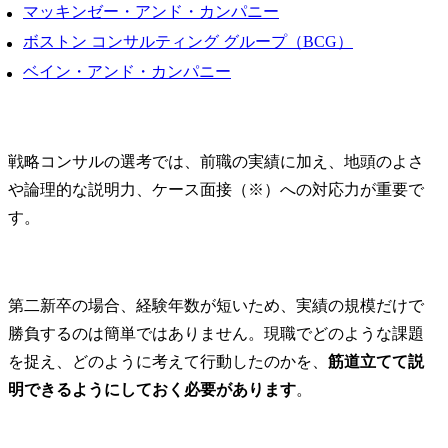
行・検証を
マッキンゼー・アンド・カンパニー
長を支援しま
ボストン コンサルティング グループ（BCG）
各事業部門
携により、
ベイン・アンド・カンパニー
じた最適な
案し、競争
と事業リス
実現します。
戦略コンサルの選考では、前職の実績に加え、地頭のよさ
・法務・知
や論理的な説明力、ケース面接（※）への対応力が重要で
化と効率化
す。
て、相談対応
化等の各種
立案し、当
貢献に向け
第二新卒の場合、経験年数が短いため、実績の規模だけで
します。

業務プロセ
勝負するのは簡単ではありません。現職でどのような課題
自動化及び
を捉え、どのように考えて行動したのかを、
筋道立てて説
り、より戦
明できるようにしておく必要があります
。
務への注力
環境整備を行
・国内外に