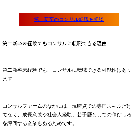
いただきます。

ネジメント
IT未経験でもITコンサルに転職できますか？
プロジェクト計画立案

業化に向けた
第二新卒のコンサル転職では学歴も見られますか？
顧客折衝

第二新卒のコンサル転職ではエージェントを使うべきですか？
スケジュール管理

● 得ること
まとめ
品質管理

ル・経験

成果物レビュー

・海外で実
③ 営業・提案:主に提案を
最新のオー
第二新卒未経験でもコンサルに転職できる理由
作成しプレゼンすること
ションに関す
をしていただきます。

・既存業務の
経営課題ヒアリング

からの新規
提案資料作成

支援の経験

第二新卒未経験でも、コンサルに転職できる可能性はあり
提案プレゼン

・協業支援/
ます。
クロージング

験

※アポイントは他の営業
が獲得

● 役割及び責
④メンバー育成

＜シニアコ
コンサルファームのなかには、現時点での専門スキルだけ
若手コンサルタント指導

ト、コンサル
でなく、成長意欲や社会人経験、若手層としての伸びしろ
プロジェクト内OJT

・特定の業
ノウハウ標準化
に関する高
を評価する企業もあるためです。
ち、担当プ
おいて、局