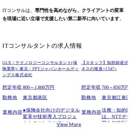
ITコンサルは、
専門性を高めながら、クライアントの変革
を現場に近い立場で支援したい第二新卒に向いています
。
ITコンサルタント
の求人情報
GLX / テクノロジーコンサルタント(保
【スタッフ】知的財産活
険業界)/ 東京 / FPTジャパンホールディ
ネスの推進<1347>
ングス株式会社
想定年収
800～1,800万円
想定年収
700～850万円
勤務地
東京都港区
勤務地
東京都江東
●保険会社向けのデジタル
法務・知的
業務内容
業務内容
変革や技術導入プロジェ
は、NTTデ
クトのコンサルティング

開を知的財
View More
●顧客の要件分析及び最適
的に支援す