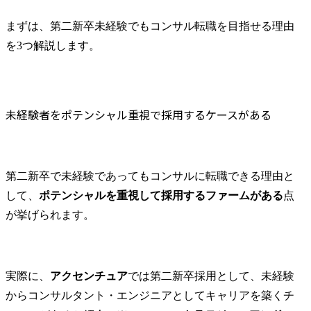
マネジャー
える存在と
まずは、第二新卒未経験でもコンサル転職を目指せる理由
ます。

を3つ解説します。
・マネジャ
一定程度の
状況におい
クトの計画
未経験者をポテンシャル重視で採用するケースがある
ロジェクト
ては、下位
ードしなが
作成してい
第二新卒で未経験であってもコンサルに転職できる理由と
されます。

して、
ポテンシャルを重視して採用するファームがある
点
● 業務内容

が挙げられます。
コンサルテ
(変更の範囲)
する業務
実際に、
アクセンチュア
では第二新卒採用として、未経験
からコンサルタント・エンジニアとしてキャリアを築くチ