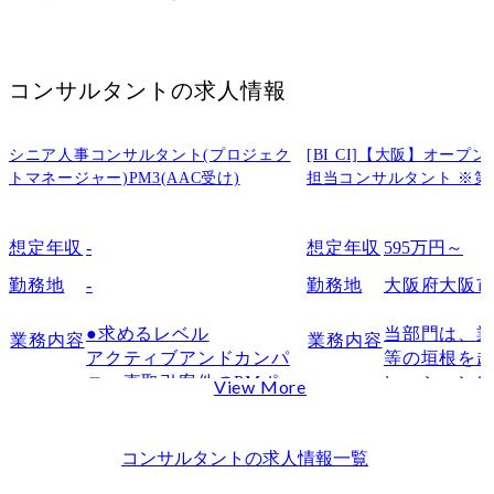
国内系・独立系コンサル：実行支援に関わりやすい
シンクタンク：リサーチや公共領域に関心がある人に向いている
第二新卒でコンサルに転職した場合の年収
コンサルタント
の求人情報
初年度の年収目安は約600万〜700万円
ファーム種別ごとの年収目安
第二新卒のコンサル転職の難易度が高い理由
シニア人事コンサルタント(プロジェク
[BI CI]【大阪】オー
トマネージャー)PM3(AAC受け)
担当コンサルタント ※第
応募者同士の競争が激しい
コンサル業務への理解が浅いと評価されにくい
想定年収
-
想定年収
595万円～
経験の浅さを補う転職理由が求められる
第二新卒でコンサル転職を目指しやすい人
勤務地
-
勤務地
大阪府大阪
現職で課題解決や業務改善に取り組んだ経験がある人
●求めるレベル

当部門は、業
数字や根拠をもとに考える習慣がある人
業務内容
業務内容
アクティブアンドカンパ
等の垣根を
変化の大きい環境でも学び続けられる人
ニー直取引案件のPMポジ
レーション
View More
第二新卒のコンサル転職で苦戦しやすい人
ションです。

業の構想・
既存顧客の深耕と新規顧
革、イノベ
コンサルに行きたい理由が年収や知名度だけの人
客の営業と納品を求めて
築、実行支
コンサルタント
の求人情報一覧
現職への不満だけで転職理由を話してしまう人
います。

す。
