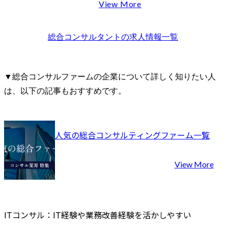
ットワークを活用し、ク
する、本質
View More
ライアントの経営課題を
ティングを行
起点とした戦略立案から
グローバル
業務改革・デジタル活
伴い、コン
総合コンサルタント
の求人情報一覧
用・組織変革・システム
活躍のフィ
導入まで、一気通貫で支
く広がってい
援します。

▪ 産業別

▼総合コンサルファームの企業について詳しく知りたい人
プロジェクトテーマは事
製造業、流
は、以下の記事もおすすめです。
業戦略、DX戦略、業務改
情報通信業
革、IT構想策定、M&A支
業、サービス
援など多岐にわたり、業
▪ テーマ別

界を問わず幅広い経営課
戦略策定、
人気の総合コンサルティングファーム一覧
題に携わることができま
上げ、業務
す。

善・改革、
また、生成AIをはじめと
入、経営管
View More
する先進テクノロジーを
織・人
積極的に活用し、リサー
チや分析、構想策定の高
度化を推進しています。

ITコンサル：IT経験や業務改善経験を活かしやすい
戦略提言にとどまらず、
構想を実行につなげ、ク