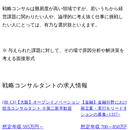
び商標の調
戦略コンサルは難易度が高い領域ですが、若いうちから経
用に関する
営課題に関わりたい人や、論理的に考え抜く仕事に挑戦し
し、知的財
取得と管理
たい人にとっては、有力な選択肢といえます。
す。

技術動向の
析を通じて
財ポートフ
※ 与えられた課題に対して、その場で原因分析や解決策を
と維持を図り
考える面接形式
・知的財産
と権利侵害
て、各種プ
の支援と相
戦略コンサルタント
の求人情報
し、知財ト
防止と適切
ます。

[BI CI]【大阪】オープンイノベーション
【金融】金融分野におけ
社内外の専
担当コンサルタント ※第二新卒歓迎
画立案・実行をリードす
により、リ
ションの募集<1337>
事業継続性
先とした対
想定年収
595万円～
想定年収
700～850万円