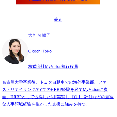
著者
大河内 瞳子
Okochi Toko
株式会社MyVision執行役員
名古屋大学卒業後、トヨタ自動車での海外事業部、ファー
ストリテイリング/EYでのHRBP経験を経てMyVisionに参
画。HRBPとして習得した組織設計、採用、評価などの豊富
な人事領域経験を生かした支援に強みを持つ。