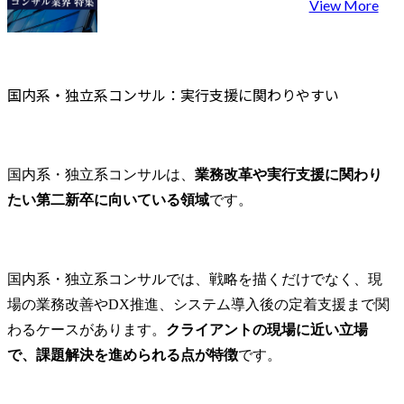
View More
ベーション動向やスター
トアップ技術等の調査支
援

・先端テクノロジーの商
国内系・独立系コンサル：実行支援に関わりやすい
業化支援

　- 大学や企業に眠る技術
に関する、技術シーズの
市場性検討、協業先企業
とのマッチング、知財マ
国内系・独立系コンサルは、
業務改革や実行支援に関わり
ネジメント、製品化・事
たい第二新卒に向いている領域
です。
業化に向けた各種支援

● 得ることができるスキ
ル・経験

国内系・独立系コンサルでは、戦略を描くだけでなく、現
・海外で実施されている
場の業務改善やDX推進、システム導入後の定着支援まで関
最新のオープンイノベー
わるケースがあります。
クライアントの現場に近い立場
ションに関する知見

・既存業務の拡張および0
で、課題解決を進められる点が特徴
です。
からの新規事業立ち上げ
支援の経験
