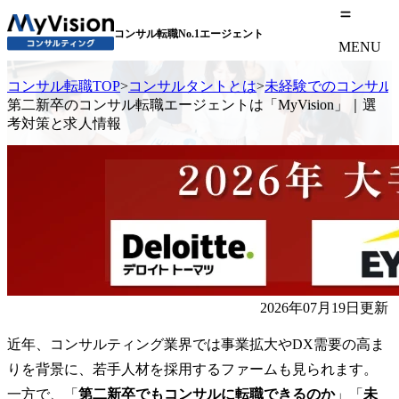
コンサル転職No.1エージェント
MENU
コンサル転職TOP
>
コンサルタントとは
>
未経験でのコンサル
第二新卒のコンサル転職エージェントは「MyVision」｜選
考対策と求人情報
2026年07月19日更新
近年、コンサルティング業界では事業拡大やDX需要の高ま
りを背景に、若手人材を採用するファームも見られます。
一方で、「
第二新卒でもコンサルに転職できるのか
」「
未