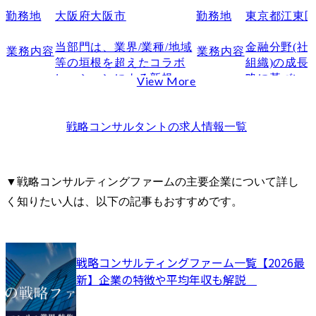
す。
勤務地
大阪府大阪市
勤務地
東京都江東
当部門は、業界/業種/地域
金融分野(社員
業務内容
業務内容
等の垣根を超えたコラボ
組織)の成長
レーションによる新規事
略に基づい
View More
業の構想・企画、業務変
企画立案、
革、イノベーション構
します。

築、実行支援を行いま
全社の人事
戦略コンサルタント
の求人情報一覧
す。

の他分野、
各事業本部
● 職務内容

の各組織ス
▼戦略コンサルティングファームの主要企業について詳し
・クライアントが持つア
ーと連携し
く知りたい人は、以下の記事もおすすめです。
セットを利用した外部企
推進します。
業連携(オープンイノベー
ション)に関する支援

●配置・異動
　- クライアントの新規事
●人事・人財
戦略コンサルティングファーム一覧【2026最
業支援、戦略立案、体制
ドリブン施策
新】企業の特徴や平均年収も解説	
構築、外部企業とのマッ
●人事戦略施
チング支援、伴走支援

テーション
・国内外のオープンイノ
ッションプラ