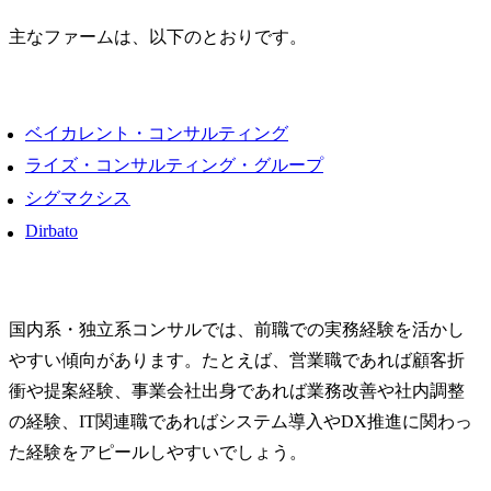
・協業支援/提携支援の経
験

主なファームは、以下のとおりです。
● 役割及び責任

＜シニアコンサルタン
ト、コンサルタント＞

ベイカレント・コンサルティング
・特定の業界や業務領域
ライズ・コンサルティング・グループ
に関する高い専門性を持
シグマクシス
ち、担当プロジェクトに
おいて、局面によっては
Dirbato
マネジャーの代わりを担
える存在として活躍頂き
ます。

・マネジャー以上からの
国内系・独立系コンサルでは、前職での実務経験を活かし
一定程度のガイドがある
やすい傾向があります。たとえば、営業職であれば顧客折
状況において、プロジェ
衝や提案経験、事業会社出身であれば業務改善や社内調整
クトの計画を作成し、プ
ロジェクト遂行時におい
の経験、IT関連職であればシステム導入やDX推進に関わっ
ては、下位メンバーをリ
た経験をアピールしやすいでしょう。
ードしながら、成果物を
作成していくことが期待