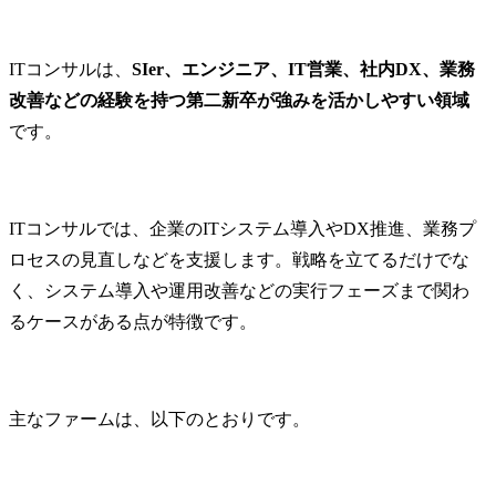
ライアントの変革を実現
することが本ポジション
の特徴です。

ITコンサルは、
SIer、エンジニア、IT営業、社内DX、業務
改善などの経験を持つ第二新卒が強みを活かしやすい領域
【具体的には・・・】

です。
・クライアントの課題構
造の整理・論点設計、仮
説の構築と検証

・戦略オプションの立
ITコンサルでは、企業のITシステム導入やDX推進、業務プ
案・評価・提言資料の作
ロセスの見直しなどを支援します。戦略を立てるだけでな
成

・生成AI等のデジタルツ
く、システム導入や運用改善などの実行フェーズまで関わ
ールを活用した調査・分
るケースがある点が特徴です。
析・資料作成の高度化・
効率化

・プロジェクトの進行管
理とクライアントとのコ
主なファームは、以下のとおりです。
ミュニケーション

・案件ナレッジの蓄積・
共有による組織コンサル