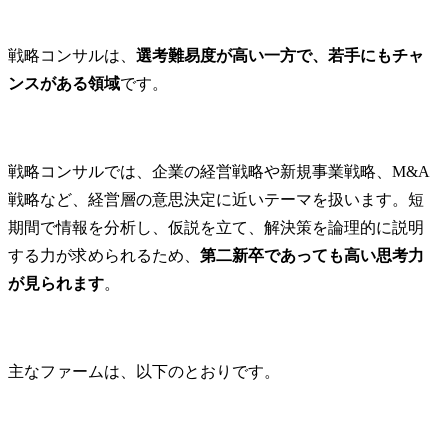
最適化(相談
DX化等、法
ける当社事
戦略コンサルは、
選考難易度が高い一方で、若手にもチャ
のための各
ンスがある領域
です。
画・立案・実施
・国内外の
(特許及び商
願・活用に関
戦略コンサルでは、企業の経営戦略や新規事業戦略、M&A
・知財紛争対
戦略など、経営層の意思決定に近いテーマを扱います。短
的財産権の
期間で情報を分析し、仮説を立て、解決策を論理的に説明
害の予防や
関する各種
する力が求められるため、
第二新卒であっても高い思考力
支援、相談対応
が見られます
。
主な仕事の概
・新しいビ
ベンチャー
主なファームは、以下のとおりです。
階から、知
として、ビ
に向けた戦