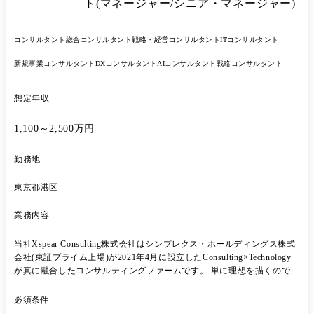
ト(マネージャー/シニア・マネージャー)
コンサルタント
総合コンサルタント
戦略・経営コンサルタント
ITコンサルタント
新規事業コンサルタント
DXコンサルタント
AIコンサルタント
戦略コンサルタント
想定年収
1,100～2,500万円
勤務地
東京都港区
業務内容
当社Xspear Consulting株式会社はシンプレクス・ホールディングス株式
会社(東証プライム上場)が2021年4月に設立したConsulting×Technology
が真に融合したコンサルティングファームです。 単に理想を描くのでは
なく、真に必要な実現可能な戦略を具現化し、その後クライアントが自
走できるまで支援するスタイルを貫いています。 そのようなスタイルに
必須条件
共感した経験豊富なメンバーが多く参画し、クライアントの変革に貢献