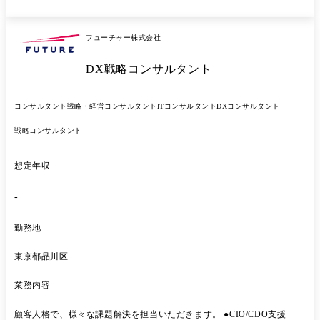
おける採用以外の人事課題にも、適宜関与し、組織の円滑な運営に寄与
することを期待いたします。 本ポジションで求められる役割 ・年間採
用人数充足のための、あらゆる採用活動をリーダーシップを持って、取
フューチャー株式会社
り組むこと。 ・人事課題や人員計画課題に対して、本質的に向き合う姿
勢と、具体的なアクションの実行まで行う推進力を発揮すること。 ・共
DX戦略コンサルタント
に採用活動を行うメンバーや事業部とのポジティブなチームビルディン
グの実現を励行すること。
コンサルタント
戦略・経営コンサルタント
ITコンサルタント
DXコンサルタント
戦略コンサルタント
想定年収
-
勤務地
東京都品川区
業務内容
顧客人格で、様々な課題解決を担当いただきます。 ●CIO/CDO支援