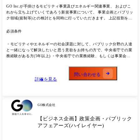
GO Inc.が手掛けるモビリティ事業及びエネルギー関連事業、 およびこ
れから立ち上げていくであろう新規事業について、 事業企画とパブリッ
ク領域(規制等)との検討とを同時に行っていただきます。 上記役割を担
う部門のリーダーとして、現メンバーとも連携しながら特定の事業領域
について企画・検討を主導していただきます。 業務内容としては下記の
必須条件
とおりです。 ◯モビリティ及びエネルギー関連事業のパブリック領域
(規制等)も含めた事業戦略立案 ◯あるべき規制等に向けた政府・自治体
・モビリティやエネルギーの社会課題に対して、パブリック分野の人達
調整 ◯担当する事業領域およびプロジェクトに関するマネジメントおよ
と一緒になって解決したいと思う意欲をお持ちの方で、中央省庁での業
び社内外のディレクション ◯外部パートナー様との協業案件におけるマ
務経験がある方(5年以上) ・中央省庁での業務経験、もしくは事業会社
ネジメント 適性によって以下の業務を担当いただくことがございます。
にて政府、自治体、独立行政法人、業界団体等のパブリック分野との協
◯モビリティ及びエネルギー関連事業の補助金・政府調達プロジェクト
業やプロジェクト推進の経験が通算で7年以上ある方
の戦略立案 ●解決したい課題 対応範囲の拡大が求められるパブリック領
問い合わせる
域において、質・量が圧倒的に不足している状態を解消したい。 具体的
詳細を見る
には、特定の業界について自身でリードいただき、関わるメンバーのマ
ネジメントをお願いしたい。 ●組織情報 社長直下組織として、マネジメ
ント2名、メンバー3名の少数精鋭組織。 各メンバーがそれぞれ自身の担
当プロジェクトについて関連部門と連携して推進している。
GO株式会社
【ビジネス企画】政策企画・パブリック
アフェアーズ(ハイレイヤー)