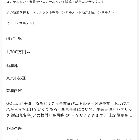
コンサルタント
業界特化コンサルタント
戦略・経営コンサルタント
その他業務特化コンサルタント
戦略コンサルタント
地方創生コンサルタント
公共コンサルタント
想定年収
1,200万円～
勤務地
東京都港区
業務内容
GO Inc.が手掛けるモビリティ事業及びエネルギー関連事業、およびこ
れから立ち上げていくであろう新規事業について、事業企画とパブリッ
ク領域(規制等)との検討とを同時に行っていただきます。 上記役割を担
う部門のマネジメントとして、現メンバーとも連携しながらいくつかの
事業領域について企画・検討をリードいただきます。 業務内容としては
必須条件
下記のとおりです。 ◯モビリティ及びエネルギー関連事業のパブリック
領域(規制等)も含めた事業戦略立案 ◯あるべき規制等に向けた政府・自