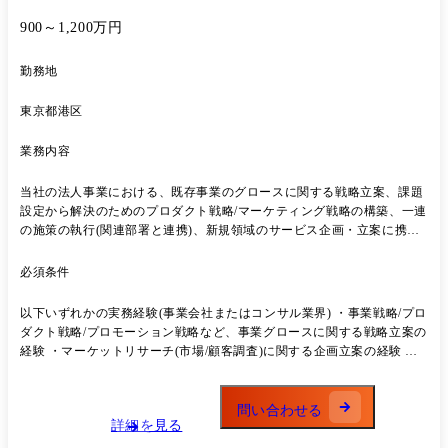
R&D戦略策定 ・専門商社:SaaS新サービスの事業戦略策定支援 ・海
運:DX戦略の具体化とプロジェクト推進支援(プライシングプロセスの半
900～1,200万円
自動化/データ集約とポートフォリオ検討支援) ・金融業:ネット証券ビジ
ネスのM&A検討支援及び買収後のPMI(システム・オペレーション構築
勤務地
支援) ・証券業:STOシステム(Security Token Offering system)グランドデ
ザイン・実装支援 エネルギー会社:基幹システム刷新に関するシステム
東京都港区
構想・計画策定 ・官公庁:自治体DX推進支援、人工知能技術の社会実装
支援、科学技術・イノベーション政策の策定支援 ・その他:AI子会社
業務内容
「DeepPercept(ディープパーセプト)株式会社」と連携した先端技術活用
支援コンサルティング など
当社の法人事業における、既存事業のグロースに関する戦略立案、課題
設定から解決のためのプロダクト戦略/マーケティング戦略の構築、一連
の施策の執行(関連部署と連携)、新規領域のサービス企画・立案に携わ
っていただきます。 将来的には幹部メンバーとして会社のマネジメント
やPLオーナーとして事業リードの役割を担っていただける方を想定して
必須条件
います。 ●具体的な業務内容 ・既存事業のグロース戦略策定(ターゲッ
ト設定/提供価値設定/デリバリープロセス設計/事業インパクト試算など)
以下いずれかの実務経験(事業会社またはコンサル業界) ・事業戦略/プロ
・プロダクトPMFに向けたビジネスニーズ抽出とプロダクト開発への企
ダクト戦略/プロモーション戦略など、事業グロースに関する戦略立案の
画・連携リード ・KPIの策定/予実管理(プロダクト/マーケティング/営業
経験 ・マーケットリサーチ(市場/顧客調査)に関する企画立案の経験 ・
組織との連動) ・新規領域での事業開発に向けた企画立案・ビジネス検
売上/KGI/KPIなどの数字オーナーとして事業グロースに携わった経験
証 ・データからの仮説構築と企画立案
・上記に類する経験 ▼スキル ・論理的思考能力 ・数値分析力 ・ユーザ
ーニーズとビジネスニーズの両観点を踏まえた思考/判断が可能な方 ・
問い合わせる
詳細を見る
ROI観点をもった思考/判断が可能な方