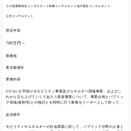
務プロセス改善・運営への関与
その他業務特化コンサルタント
戦略コンサルタント
地方創生コンサルタント
公共コンサルタント
想定年収
700万円～
勤務地
東京都港区
業務内容
GO Inc.が手掛けるモビリティ事業及びエネルギー関連事業、およびこ
れから立ち上げていくであろう新規事業について、事業企画とパブリッ
ク領域(規制等)との検討とを同時に行う業務をリーダーとして担ってい
ただきます。 業務内容としては下記のとおりです。 ◯モビリティ及び
エネルギー関連事業のパブリック領域(規制等)も含めた事業戦略立案 ◯
必須条件
担当する事業領域およびプロジェクトに関する社内外のディレクション
◯外部パートナー様との協業案件における各種推進業務 適性によって以
モビリティやエネルギーの社会課題に対して、パブリック分野の人達と
下の業務を担当いただくことがございます。 ◯あるべき規制等に向けた