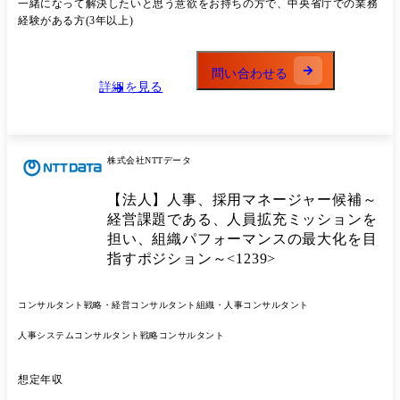
一緒になって解決したいと思う意欲をお持ちの方で、中央省庁での業務
政府・自治体調整 ◯モビリティ及びエネルギー関連事業の補助金・政府
経験がある方(3年以上)
調達プロジェクトの戦略立案 ●解決したい課題 対応範囲の拡大が求めら
れるパブリック領域において、質・量が圧倒的に不足している状態を解
消したい。 具体的には、各領域のリーダーとともに担当するプロジェク
問い合わせる
トの推進を主体的に担っていただきたい。 ●組織情報 社長直下組織とし
詳細を見る
て、マネジメント2名、メンバー3名の少数精鋭組織。 各メンバーがそれ
ぞれ自身の担当プロジェクトについて関連部門と連携して推進してい
る。
株式会社NTTデータ
【法人】人事、採用マネージャー候補～
経営課題である、人員拡充ミッションを
担い、組織パフォーマンスの最大化を目
指すポジション～<1239>
コンサルタント
戦略・経営コンサルタント
組織・人事コンサルタント
人事システムコンサルタント
戦略コンサルタント
想定年収