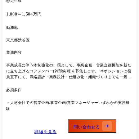
想定年収
1,000～1,504万円
勤務地
東京都渋谷区
業務内容
事業成長に伴う体制強化の一環として、事業企画・営業企画機能を新た
に立ち上げるコアメンバー(幹部候補)を募集します。 本ポジションは役
員直下にて、戦略設計・業務設計・仕組み化・組織づくりまでを一気通
貫で担う、「企画 × 組織責任者候補」のポジションです。 与えられた
業務を遂行する企画職ではなく、自ら創り、形にしていく立ち上げフェ
必須条件
ーズを楽しめる方を求めています。 ・事業戦略・重点施策の立案/推進
・全社横断プロジェクトの企画・統括 ・KPI設計・モニタリング体制構
・人材会社での営業企画/事業企画/営業マネージャーいずれかの実務経
築 ・業務フロー設計・仕組み化 ・経営陣へのレポーティング/意思決定
験
支援
問い合わせる
詳細を見る