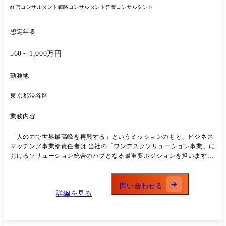
などをもとに、候補企業の選定・ロングリスト作成を行い、経営層への
経営コンサルタント
戦略コンサルタント
営業コンサルタント
提案・エスカレーションを実施。 案件化フェーズでは、関係部門・外部
専門家(コンサル・ファイナンシャルアドバイザー等)と連携し、デュ
ー・ディリジェンス、シナジー検討、バリュエーション、意思決定支援
想定年収
などをリード。
560～1,000万円
勤務地
東京都渋谷区
業務内容
「人の力で世界最高峰を再興する」というミッションのもと、ビジネス
マッチング事業部責任者は 当社の「ワンデスクソリューション事業」に
おけるソリューション統合のハブとなる最重要ポジションを担います。
クライアント企業の複合的な経営課題に対し、社内外の最適なソリュー
ション提供企業を結びつけ、 経営課題の解決と事業成長を加速させる
「価値創造型のマッチング」を主導することが最大のミッションです。
問い合わせる
詳細を見る
この事業を通じて、日本企業の再興に直接貢献していただきます。 ●メ
イン業務 ビジネスマッチング事業部を統括する責任者として、事業戦略
の立案から実行、部門全体のマネジメント、 およびマッチング精度の最
大化と生産性向上にコミットしていただきます。 ●管轄する領域 <企業