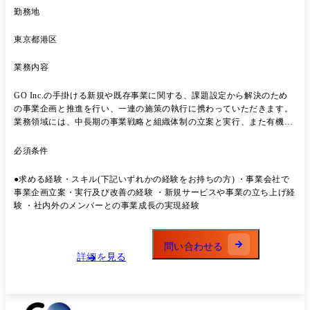
勤務地
東京都港区
業務内容
GO Inc.の手掛ける新規や既存事業に関する、課題設定から解決のため
の事業企画と推進を行い、一連の施策の執行に携わっていただきます。
業務領域には、中長期の事業戦略と組織体制の立案と実行、また有機的
に全社として重要後と緊急度が高いものに有機的に対応いただきます。
また、経営陣や関連部署との議論において、戦略提言や他部署への課題
必須条件
に対しても提言やサポートを行っていただくことになります。 外部のパ
ートナー様と協業案件をマネジメントいただく役割も発生し、その中で
●求める経験・スキル(下記いずれかの経験をお持ちの方) ・事業会社で
一部技術面に関するディスカッションも発生することもあります。 ●業
事業企画立案・実行及び改善の経験 ・新規サービスや事業の立ち上げ経
務内容 ・事業戦略の立案 ・戦略の推進実行、組織組成とマネジメント
験 ・社内外のメンバーとの事業成長の実現経験
・外部パートナー様との協業案件におけるマネジメント、社内外のディ
レクション ●業務内容の変更範囲 会社が指定する業務全般
問い合わせる
詳細を見る