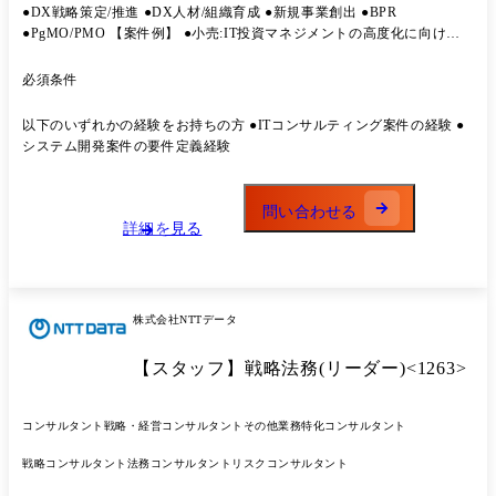
●DX戦略策定/推進 ●DX人材/組織育成 ●新規事業創出 ●BPR
●PgMO/PMO 【案件例】 ●小売:IT投資マネジメントの高度化に向けたIT
コスト分析 ●飲食:大手外食企業のテクノロジーブループリントおよびロ
ードマップ策定 ●製造:経営企画室支援としてIT戦略的活用方法検討およ
必須条件
び経営企画室メンバー育成 ●教育:新規デジタルサービス構想策定および
アライアンス推進 ●金融:事務管理業務効率化支援 ●製造小売: MDシステ
以下のいずれかの経験をお持ちの方 ●ITコンサルティング案件の経験 ●
ム案件推進支援 【募集部門のビジョン・ミッション】 Vision: 外資SaaS
システム開発案件の要件定義経験
導入等をDX改革の目的とせず国内企業を強くする「真のDX改革」を支
援する Mission: 経営・業務の戦略をどうITで牽引すべきなのか企業固有
のBlueprintを描く Blueprintが絵に描いた餅にならぬよう、実現性の高い
問い合わせる
Roadmapを企画する 企画だけで終わらず、効果が実を結ぶまで顧客人格
詳細を見る
で伴走する 【変更の範囲】 当社業務全般に従事いただく可能性がござ
います。 【キャリア入社で活躍いただいている方の例】 Aさん ●40代男
性 ●前職でITコンサルティング、業務コンサルティングを経験 ●入社後
は、次期デジタル構想のグランドデザインへアサイン Bさん ●30代女性
株式会社NTTデータ
●前職ビジネスコンサルティング会社でPMOを経験 ●入社後は、新規サ
ービス立ち上げのためのシステム構築PMOへアサイン Cさん ●30代女性
【スタッフ】戦略法務(リーダー)<1263>
●前職事業会社で新規サービス企画を経験 ●入社後は、システム構築案
件のPMOを経験後に新規サービス企画へアサイン
コンサルタント
戦略・経営コンサルタント
その他業務特化コンサルタント
戦略コンサルタント
法務コンサルタント
リスクコンサルタント