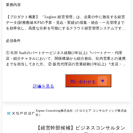
業務内容
【プロダクト概要】 「Loglass 経営管理」は、企業の中に散在する経営
データ(財務数値/KPIの予算・見込・実績)の収集・統合・一元管理まで
を効率化し、高度な分析を可能にするクラウド経営管理システムです。
「Loglass 経営管理」を2020年から提供開始した後、2023年からはマル
チプロダクト展開にも注力し、計5つのプロダクト/サービスを提供する
必須条件
までに至りました。 また、プロダクトビジョンである「MAKE NEW
DIRECTION」の実現に向け、今後はデータとAIの活用を推進し、経営
① B2B SaaSのパートナービジネス経験(1年以上) ┗パートナー・代理
リソースの最適配分を意思決定できる、真のプランニング・プラットフ
店・紹介チャネルにおいて、関係構築から紹介創出、社内営業との連携
ォームを目指します。 ※プロダクトビジョン詳細はぜひこちらの
までを担当してきた方。 ② 販売代理店の営業経験(3年以上) ┗支店・営
note(https://note.com/loglass_sakamoto/n/n2aaea5974077)をご覧くださ
業所単位での深耕、キーパーソンとの関係構築、紹介・案件創出の経験
い。 【具体的な業務内容・ミッション】 ●金融機関をはじめとしたパー
がある方。 ※本ポジションは 訪問・対面を中心とした関係構築と、支
トナー企業様から顧客をご紹介をいただくための関係構築・提案の実行
店・営業所単位の深耕 が中心です
問い合わせる
●各営業所との関係性構築、代理店育成の仕組み作り ●各企業ごとのキ
詳細を見る
ーパーソンの調査、関係構築をしながら新たな顧客先紹介をいただくた
めの企画・推進 ●セミナーや勉強会の共催先企業の獲得や講演登壇者と
の関係構築、面談機会の創出 ●案件のクロージング部門への連携(金融機
関からの案件のみ) ●新規チャネル・座組の探索と、うまくいった型の言
Xspear Consulting株式会社（クロスピア コンサルティング株式会
語化・横展開への参加
社）
【経営幹部候補】ビジネスコンサルタン