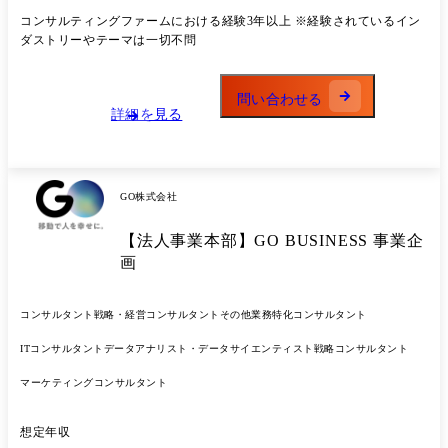
を続けています。 その支援スタイルと高いクオリティの戦略立案、高い
コンサルティングファームにおける経験3年以上 ※経験されているイン
技術力があるからこそ実現できる実行力を多くのクライアントから支持
ダストリーやテーマは一切不問
をいただいており、更なる支援依頼を受けていることから、その期待に
応えるべく、私たちと共に組織の成長とクライアントの変革に貢献して
いただける仲間を求めています。 ※ご入社後は、職位・職種に関わら
問い合わせる
ず、シンプレクス・ホールディングス株式会社に在籍し、Xspear
詳細を見る
Consulting株式会社に出向する形態を想定しています。 当社は戦略・業
務・IT等、様々なテーマでクライアントの支援を行なっている総合コン
サルティングファームです。 クライアントは保険・証券、製造業、通信
メディア、エンターテインメントなどの民間企業にとどまらず、公共分
GO株式会社
野に至るまで多種多様です。 また、事業をリードする経営陣・MD陣は
開発経験のあるテクノロジー知見に長けたメンバーと、クライアントに
【法人事業本部】GO BUSINESS 事業企
価値提供するためには戦略やビジネスモデル構築に加え、それを支える
質の高いアプリケーションや技術力が必要であると強く理解したMBBや
画
外資系総合ファームStrategy部門出身者が融合し、戦略立案からその実
行までEnd to Endで支援を行っております。 ●主なプロジェクト事例(一
コンサルタント
戦略・経営コンサルタント
その他業務特化コンサルタント
部抜粋/順不同) ※ご経歴やご希望を参考にアサインを決定しておりま
す。 ・エンターテイメント企業:新規事業立案支援/ダイナミクスプライ
ITコンサルタント
データアナリスト・データサイエンティスト
戦略コンサルタント
シングを活用した事業構想及び販売戦略立案支援、IPのマーケティン
グ・創出支援 ・素材メーカー:IoT、AIによるアナリティクス活用推進/
マーケティングコンサルタント
データ駆動型経営実現に向けたDX構想策定～実行支援 ・マスメディア:
新規PFの構想策定・実装の伴走支援 ・コングロマリット:創業事業から
転換後の事業戦略・R&D戦略・組織再編の事例研究を通じた中長期い
想定年収