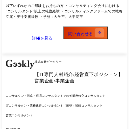
営業・販促などの戦略立案と改善提案 ・BIG DATA Knowledgeを活用し
以下いずれかのご経験をお持ちの方 ・コンサルティング会社における
たマーケット分析 ・社内外ステークホルダーとのプロジェクト推進・進
"コンサルタント"以上の職位経験 ・コンサルティングファームでの戦略
捗管理 ・実行支援・改善提案(仕組み化、販促支援、体制構築など) ・当
立案・実行支援経験 ・学歴：大学卒、大学院卒
社のコンサルティングは「提案屋」で終わりません。現場の実装や定着
支援まで深く入り込み、「結果を出す」ことにこだわります。 ※(業務
内容の変更の範囲)当社業務全般
問い合わせる
詳細を見る
株式会社ギークリー
【IT専門人材紹介/経営直下ポジション】
営業企画/事業企画
コンサルタント
戦略・経営コンサルタント
その他業務特化コンサルタント
ITコンサルタント
業務改善コンサルタント（BPR）
戦略コンサルタント
営業コンサルタント