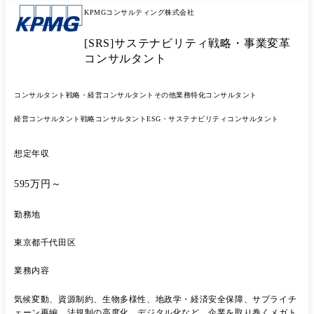
ヒアリング業務(経営課題の特定と定義)> 顧客企業の経営課題の詳細な
KPMGコンサルティング株式会社
聞き取り調査と、業界動向や市場環境の分析を踏まえた課題の整理を行
います。 企業の成長ステージに応じたニーズの把握、予算規模や導入時
[SRS]サステナビリティ戦略・事業変革
期などの具体的条件の確認を通じて、解決すべき真の課題を定義しま
コンサルタント
す。 <リード創出・供給業務(最適解のコーディネート)> ヒアリング結
果に基づく最適なソリューション提供企業の選定と、質の高いマッチン
グ候補先のリストアップを主導します。 企業間の橋渡し役としてのコー
コンサルタント
戦略・経営コンサルタント
その他業務特化コンサルタント
ディネート、および継続的なフォローアップによる成約率向上に責任を
持ちます。 <データベース管理業務(戦略資産の構築)> 企業情報および
経営コンサルタント
戦略コンサルタント
ESG・サステナビリティコンサルタント
案件情報の収集・整理・更新を仕組み化し、マッチング実績の分析と改
善点の抽出を行います。 業界別・規模別の企業分類とタグ付け、成功事
想定年収
例の蓄積と活用を通じて、事業部の戦略資産を構築・管理します。 <営
業支援業務(社内連携の強化)> 提案資料の作成サポート、商談セッティ
ングおよび同席、契約締結に向けた条件調整の支援を行います。 アフタ
595万円～
ーフォローによる顧客満足度向上と、全社の「ワンデスクソリューショ
ン」を支える営業部門への連携を強化します。 <市場調査・分析業務(事
勤務地
業拡大戦略)> 各業界の課題トレンドの調査研究、新規参入可能な市場領
域の発掘を行います。 競合他社のサービス動向分析、マッチング成功要
東京都千代田区
因の分析と標準化を通じて、事業拡大戦略を策定します。
業務内容
気候変動、資源制約、生物多様性、地政学・経済安全保障、サプライチ
ェーン再編、法規制の高度化、デジタル化など、企業を取り巻くメガト