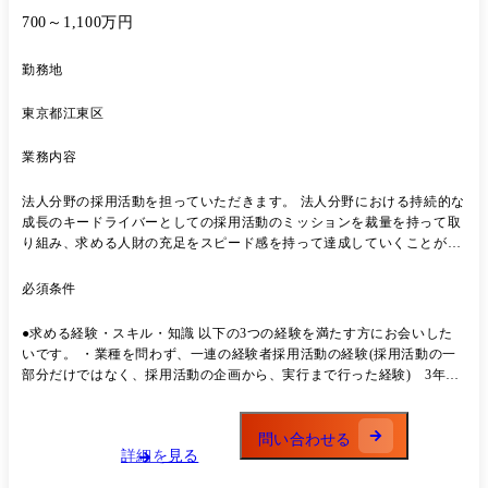
700～1,100万円
勤務地
東京都江東区
業務内容
法人分野の採用活動を担っていただきます。 法人分野における持続的な
成長のキードライバーとしての採用活動のミッションを裁量を持って取
り組み、求める人財の充足をスピード感を持って達成していくことがメ
インミッションです。 ●具体的には ・スタッフ部門である、法人事業推
進部に所属し、HR担当として採用活動のリードを行います。 ・採用活
必須条件
動を行う職種は、主にテクノロジー人財、コンサルティング人財です。
募集ポストにより、求める人財要件が異なる中で、外部のパートナー企
●求める経験・スキル・知識 以下の3つの経験を満たす方にお会いした
業様等と連携しながら、採用活動の充足を目指します。 ・企画やアドバ
いです。 ・業種を問わず、一連の経験者採用活動の経験(採用活動の一
イスだけではなく、自ら手を動かしながら、ダイレクトリクルーティン
部分だけではなく、採用活動の企画から、実行まで行った経験) 3年以
グやリファラル採用等の促進も行い、募集部門の関係者を巻き込みなが
上 ・採用活動以外の何らかの人事経験(例えば、制度構築、組織配置、
ら、人財の要件定義を行い、迅速に応募喚起等のアクションを実施しま
育成、労務等)1年以上 ・チームリーダーの立場で、組織やチームを率い
す。 ・今回募集しているポジションでは、自身の課題形成を積極的に行
た経験があること
問い合わせる
い、適切な対応を検討&実行することで、組織貢献となる成果創出を目
詳細を見る
指します。 ・採用がメインのジョブロールになりますが、法人分野内に