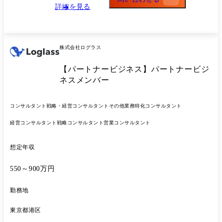
業務に取り組んでいるところです。 このような環境において、これまで
詳細を見る
のご自身のスキル及び経験を活かしながら、当社経営企画本部(法務・知
的財産担当)のチームリーダとしてメンバとともに、国内外の当社グルー
プのリーガルリスクマネジメントの強化・充実に取り組み、また、法務
やビジネスに関する高度な知識を習得することでご自身の成長に繋げて
株式会社ログラス
いきたい、という意欲をお持ちの皆様のご応募を心よりお待ちします。
●主たる業務 ・ビジネススキームや契約内容の策定など新規サービス立
【パートナービジネス】パートナービジ
上支援(生成AI、FinTech、IoT等) ・契約書(国内・国際)の作成支援、法
的リスクの検証と対応支援 (既存メンバーは1名あたり年間200件程度
ネスメンバー
の契約審査・相談を実施) ・重要案件に関する適法かつ適正な意思決定
のサポート ・社内及びグループ会社向けの情報発信及び研修 ・法改正
コンサルタント
戦略・経営コンサルタント
その他業務特化コンサルタント
対応等 ・契約折衝・交渉支援 ・トラブル案件等への支援 ・M&A・出資
案件における法務プロセス全般のリード・実務支援 ●経験・スキルに応
経営コンサルタント
戦略コンサルタント
営業コンサルタント
じ対応いただく業務 ・法務業務のAI化推進
想定年収
550～900万円
勤務地
東京都港区