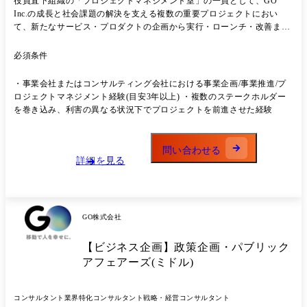
役員直下組織の「プロジェクトマネジメント室」の一員として、GO
Inc.の成長と社会課題の解決を支える複数の重要プロジェクトにおい
て、新たなサービス・プロダクトの企画から実行・ローンチ・改善まで
を一気通貫でリードし、推進していただきます。 まずはプレイヤーとし
て各プロジェクトの推進を担いながら、プロジェクト全体の設計、進行
必須条件
管理、関係者調整などを通じて、徐々にプロジェクトやチームを横断し
たリード・マネジメントにも関与していただきます。 将来的には、プロ
・事業会社またはコンサルティング会社における事業企画/事業推進/プ
ジェクトマネジメント室におけるマネージャーとして、複数プロジェク
ロジェクトマネジメント経験(目安3年以上) ・複数のステークホルダー
トの統括やメンバー育成、組織づくりにも携わり、組織全体の成果最大
を巻き込み、利害の異なる状況下でプロジェクトを前進させた経験
化を担っていただくことを期待しています。 【プロジェクトの例】 ・
電車やバスなどの公共交通とタクシーの中間にあたる新しい移動手段の
開発 ・地方における交通課題のソリューション開発 ・AI予約、優先パ
問い合わせる
ス、こだわり条件等のGOアプリのサービス追加 ・GO Premium等の新た
詳細を見る
な乗車体験を提供するサービスの開発 ・ユーザーとタクシーの需給バラ
ンスを最適化するアルゴリズムの開発 ・GO BUSINESSを始めとする法
人向けサービスの開発 ・タクシー事業者の課題に対するソリューション
サービスの開発 ・タクシー車両に搭載する次世代端末の開発 ・官公庁
GO株式会社
との新制度の実証実験 【具体的な業務内容】 ・新規/既存事業における
重要プロジェクトの立ち上げ・推進 ・プロジェクト全体の設計(KPI策
【ビジネス企画】政策企画・パブリック
定、ロードマップ作成、体制構築) ・経営層・事業責任者の意思決定を
前に進めるための情報整理・論点設計 ・社内外の多様なステークホルダ
アフェアーズ(ミドル)
ーとの調整・交渉 ・外部パートナー企業との協業・交渉 ・プロジェク
ト進行上の課題特定と解決推進 ・プロジェクトおよびチームの成果最大
コンサルタント
業界特化コンサルタント
戦略・経営コンサルタント
化に向けたマネジメント業務 ・プロジェクトマネジメント室における業