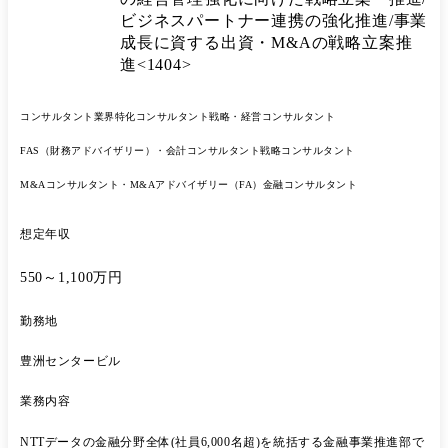
ちではなく、自ら課題を見つけ、周囲を巻き込みながらやりきる主体性
ビジネスパートナー連携の強化推進/事業
成長に資する出資・M&Aの戦略立案推
進<1404>
コンサルタント
業界特化コンサルタント
戦略・経営コンサルタント
FAS（財務アドバイザリー）・会計コンサルタント
戦略コンサルタント
M&Aコンサルタント・M&Aアドバイザリー（FA）
金融コンサルタント
想定年収
550～1,100万円
勤務地
豊洲センタービル
業務内容
NTTデータの金融分野全体(社員6,000名超)を統括する金融事業推進部で