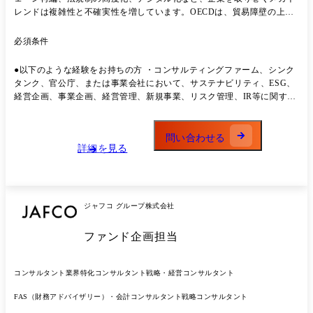
レンドは複雑性と不確実性を増しています。OECDは、貿易障壁の上
昇、政策不確実性、地政学的緊張、サプライチェーン分断、気候変動や
汚染・生物多様性損失などが、企業や経済にとって中長期の重要課題で
必須条件
あると整理しています。 また、日本ではSSBJが2025年3月にサステナビ
リティ開示基準を公表し、金融庁は2027年3月期から時価総額の大きい
●以下のような経験をお持ちの方 ・コンサルティングファーム、シンク
プライム上場企業に対し段階的な適用開始を想定しています。グローバ
タンク、官公庁、または事業会社において、サステナビリティ、ESG、
ルでも、ISSB基準を採用済み、または導入に向けた措置を講じる法域が
経営企画、事業企画、経営管理、新規事業、リスク管理、IR等に関する
拡大しており、サステナビリティは経営戦略・資本市場対応・事業変革
実務経験を有する方 ・サステナビリティを、開示・制度対応にとどまら
を統合的に考えるべきテーマになっています。 こうした環境下で企業に
ず、経営戦略、事業戦略、価値創造、事業変革のテーマとして捉えられ
求められるのは、単なるESG対応や情報開示ではありません。 メガトレ
る方 ・気候変動、資源循環、生物多様性、人権、人的資本、サプライチ
問い合わせる
ンドの行方を見極めながら、自社にとってのリスクと機会を捉え、長期
詳細を見る
ェーン、地政学・経済安全保障、規制動向等に関心を持ち、継続的に学
経営ビジョン、中長期経営計画、事業ポートフォリオ、イノベーショ
習できる方 ・複雑な経営課題に対して、情報収集・分析、論点整理、解
ン、組織・ガバナンスへ落とし込むこと が、持続的な企業価値向上の中
決アプローチの検討を自律的に進められる方 ・クライアントや社内外の
核になっています。 本ポジションでは、KPMGの多様な専門家と連携し
関係者と協働しながら、プロジェクトを推進できる方 ●Manager以上の
ながら、企業の長期経営ビジョンや経営戦略・事業戦略の策定、新規事
場合 ・サステナビリティ戦略、ESG経営、経営戦略、事業変革、リスク
ジャフコ グループ株式会社
業・オペレーション変革、ガバナンス高度化までを一貫して支援し、企
マネジメント等に関するプロジェクトマネジメント経験 ・クライアント
業にとっての真に持続的な成長を実現する変革を推進します。 ●こんな
課題を踏まえた提案活動、プロジェクト設計、成果物品質管理、チーム
ファンド企画担当
方にフィットします ・経営企画、事業企画、財務・経営管理、新規事
マネジメントの経験 ・サステナビリティを起点とした新たな支援テーマ
業、プロダクト開発などに携わり、今後はより上流・横断的なテーマに
やオファリング形成に主体的に取り組める方
挑戦したい方 ・サステナビリティ/ESGを、開示や制度対応に留まら
コンサルタント
業界特化コンサルタント
戦略・経営コンサルタント
ず、経営戦略や事業戦略に接続したい方 ・地政学、経済安全保障、気候
変動、規制、デジタル化などのメガトレンドを踏まえた経営課題に関心
FAS（財務アドバイザリー）・会計コンサルタント
戦略コンサルタント
のある方 ・長期シナリオや事業ポートフォリオ、サステナビリティビジ