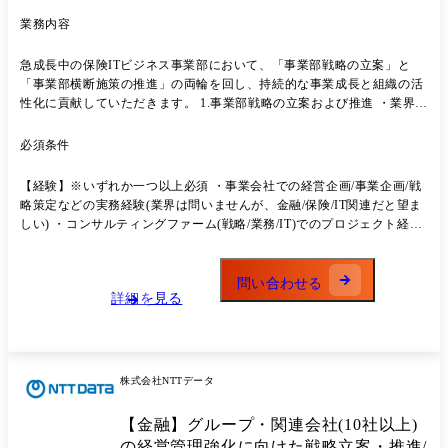
業務内容
急成長中の保険ITビジネス事業部において、「事業部戦略の立案」と
「事業部横断施策の推進」の両輪を回し、持続的な事業成長と組織の活
性化に貢献していただきます。 1.事業部戦略の立案および推進 ・業界動
向、顧客ニーズ、技術トレンドなどを分析し、事業部として取るべき方
向性を整理・提言 ・仮説構築、検証を繰り返しながら、事業部戦略や中
必須条件
期方針を検討し、事業部長や統括部長等との議論を通じた合意形成をリ
ード ・戦略を推進するためのKPI/重点施策を設計し、各統括部/部への
【経験】※いずれか一つ以上必須 ・事業会社での経営企画/事業企画/戦
展開、進捗モニタリング、改善提案を実行 ・NTTグループ/全社/分野/本
略策定などの実務経験(業界は問いませんが、金融/保険/IT関連だと望ま
部など上位組織から展開される戦略やKPIを咀嚼し、事業部としての意
しい) ・コンサルティングファーム(戦略/業務/IT)でのプロジェクト経験
義づけを行った上で事業部内に展開 2.事業部横断施策の立案および推進
(特に金融/保険領域のクライアント向け) ・Sier/ITベンダーでの事業部企
・エンゲージメントサーベイや各種アンケート、インタビュー結果等を
画/営業企画/企画系スタッフとしての経験(中期計画/収支管理/横断施策
用いて課題を分析し、事業部横断の改善施策(コミュニケーション向上、
企画など) 【スキル】※全て必須 ・仮説思考に基づく課題設定/構造化/
問い合わせる
育成施策、働き方改善 など)を企画 ・事業部長キャラバン、キックオ
詳細を見る
論点整理のスキル ・定量/定性情報を組み合わせた分析力(Excel等でのデ
フ、アセットカタログ等の既存施策について、目的との整合性/効果を検
ータ集計/簡単な分析) ・経営層〜現場メンバーまで幅広いステークホル
証し、改善案の企画・実行を推進 ・一度実施して終わりではなく、
ダーと信頼関係を築き、合意形成をリードできるコミュニケーション力
PDCAを回しながら、事業部全体への浸透/定着を図る 3.経営層と現場と
・PowerPoint等での分かりやすい資料作成スキル(経営会議/キックオフ
の橋渡し ・経営層の「やりたいこと/やるべきこと」を、現場目線でか
等での説明資料レベル) 【マインド】※全て必須 ・「経営の視点」を身
株式会社NTTデータ
み砕き、各現場と対話しながら一緒に具体化 ・統括部や部、プロジェク
に付けたい/磨きたいという意欲 ・現場の実態を理解しながら、社員や
トの声を吸い上げ、事業部戦略や横断施策へフィードバック ・経営会議
組織にとって本当に意味のある施策を一緒に作っていきたいという思い
【金融】グループ・関連会社(10社以上)
や各種検討会の資料作成、議論設計、合意形成のファシリテーション
・組織全体の成長や社員の働きがい向上に喜びを感じられる方 ・指示待
の経営管理強化に向けた戦略立案・推進/