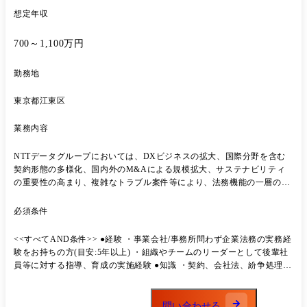
想定年収
700～1,100万円
勤務地
東京都江東区
業務内容
NTTデータグループにおいては、DXビジネスの拡大、国際分野を含む
契約形態の多様化、国内外のM&Aによる規模拡大、サステナビリティ
の重要性の高まり、複雑なトラブル案件等により、法務機能の一層の充
実が求められているところです。 このため、当社経営企画本部(法務・
知的財産担当)では、国内事業を中心とした損失発生の未然防止及び発生
必須条件
した損失の極小化に向けて、プロアクティブにビジネススキームの構築
や契約の適正化、トラブルへの即応、出資・M&Aを含む経営全般に関
<<すべてAND条件>> ●経験 ・事業会社/事務所問わず企業法務の実務経
わる専門的な法務サービスの提供等を行うことで、企業価値の一層の向
験をお持ちの方(目安:5年以上) ・組織やチームのリーダーとして後輩社
上に寄与したいと考えています。 また、今後の組織の方向性において
員等に対する指導、育成の実施経験 ●知識 ・契約、会社法、紛争処理、
は、単に法律や契約の側面にとどまらず、ビジネスの拡大に向けた戦略
コンプライアンスなど企業法務全般に関する一般的な知識(ビジネス実務
の策定・実行・検証を通じて事業成長を支援することのできるパートナ
法務検定1級～準1級程度) ●他言語力 ・英語に抵抗感が無い方(英文契
ーとして、さらなる付加価値を提供可能な組織への進化を目指して日々
約書の審査で使用します。日:英=8:2程度)
問い合わせる