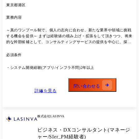
東京都港区
業務内容
～真のワンプール制で、個人の志向に合わせ、新たな業界や領域に挑戦
する機会を提供～ まずは経験値の積み上げ・拡張をして頂きつつ、将来
的な幹部候補として、コンサルティングサービスの提供を中心に、採用/
育成、新規事業等にも携わっていただきたいと考えております。 【プロ
ジェクト事例】 ◆戦略 ・大手製造メーカー:事業戦略策定支援(社長含む
必須条件
全経営陣を巻き込み) ・大手製造業IT関連会社:AI搭載ITソリューション
プロダクトの事業性評価/企画開発推進 ・大手エネルギー会社:CVC立ち
・システム開発経験(アプリ/インフラ不問)2年以上
上げにおける戦略策定～推進 ・大手流通会社:特定事業における流通改
革コンサルティング ・大手通信会社:地域共創推進のための大企業/地方
企業のアライアンス形成支援 ◆Biz・IT上流 ・大手製薬メーカー:売上予
問い合わせる
測業務のモデル化/標準化支援 ・大手生命保険会社:生成AI活用した全社
詳細を見る
の業務改革/コスト削減支援 ・大手食品メーカー:利益率改善のための価
格戦略策定/生産効率改善 ・大手メディア:新規ビジネスにおけるシステ
ム構想策定 ・メガバンク:生成AI活用による攻め/守りの業務改善 ・大手
自動車メーカー:デジタル及びコネクテッドサービス企画/開発支援​
株式会社LASINVA
◆IT・PMO・その他 ・メガバンク:システム開発領域における生成AI活
用プロジェクト ・大手小売業:ビジネスプラットフォームTiDBマイグレ
ビジネス・DXコンサルタント(マネージ
ーション支援 ・大手製薬企業:DTxプラットフォーム構築支援 ・総合エ
ンタメ企業:販売管理システム刷新PJにおけるPMO支援 ・AIベンチャ
ャー/SIer_PM経験者)