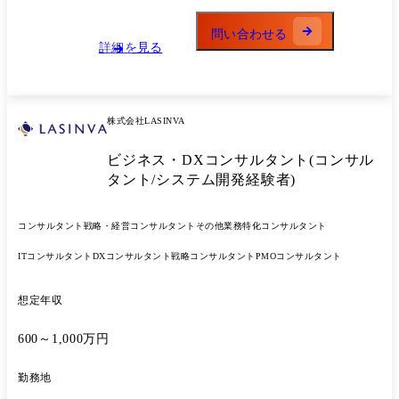
資家に提供する役割を果たしています。 ファンドの出資者は、投資先企
けた提案活動(提案書構想・作成、見積もり、プレゼン) ・多様なリスク
業の成長を共に支えるパートナーでもあり、出資後は、ファンドの運用
と機会、戦略・経営管理・事業開発の経験を活かした下位メンバーの指
問い合わせる
状況を報告するとともに、出資者ニーズに応じた情報の提供も個別に行
導・育成、チームの成長への貢献 ●業務内容 コンサルティング業務
詳細を見る
います。 投資先と出資者との間で新たな事業機会が生まれることもあ
(変更の範囲)当社の指定する業務
り、こうしたネットワークの形成を通じて、日本のベンチャーエコシス
テムの拡大にも寄与することができます。
株式会社LASINVA
ビジネス・DXコンサルタント(コンサル
タント/システム開発経験者)
コンサルタント
戦略・経営コンサルタント
その他業務特化コンサルタント
ITコンサルタント
DXコンサルタント
戦略コンサルタント
PMOコンサルタント
想定年収
600～1,000万円
勤務地