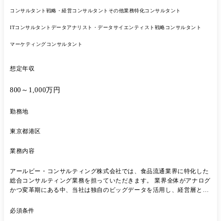
コンサルタント
戦略・経営コンサルタント
その他業務特化コンサルタント
ITコンサルタント
データアナリスト・データサイエンティスト
戦略コンサルタント
マーケティングコンサルタント
想定年収
800～1,000万円
勤務地
東京都港区
業務内容
アールビー・コンサルティング株式会社では、食品流通業界に特化した
総合コンサルティング業務を担っていただきます。 業界全体がアナログ
かつ変革期にある中、当社は独自のビッグデータを活用し、経営層と対
峙しながら「提案〜実行」までを一気通貫で支援しています。 主な業務
・クライアントとの関係構築、課題ヒアリング ・既存/新規クライアン
必須条件
トに対する提案内容のブラッシュアップ～新規提案活動 ・経営・流通・