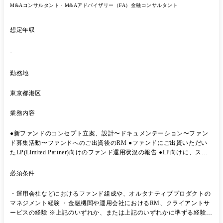
ネス創出など、企業の将来像づくりに関わりたい方 ・社内外の多様なス
M&Aコンサルタント・M&Aアドバイザリー（FA）
金融コンサルタント
テークホルダーを巻き込みながら、変革を推進したい方 ●主な支援内
容・プロジェクト事例 中長期経営・事業戦略関連 ・経営ビジョン策定
想定年収
支援 ・サステナビリティを踏まえた中・長期経営計画策定支援 ・サス
テナビリティ戦略策定・推進機能立ち上げ支援 ・長期シナリオプランニ
ング支援 ・地政学・経済安全保障等を含むメガトレンド分析支援 事業
-
開発・オペレーション変革 ・サステナビリティビジネス創出・推進モデ
ル構築支援 ・サーキュラー製品戦略策定支援 ・サステナビリティ価値
勤務地
評価基準策定・表出支援 ・オペレーション変革・事業ポートフォリオ見
直し支援 その他 ・戦略的リスクマネジメント制度・体制構築支援 ・企
東京都港区
業ガバナンス再構築支援 ・経営管理・KPI設計・モニタリング高度化支
援 ※ サステナビリティを「レポーティング」ではなく、成長戦略・事
業務内容
業変革・価値創造のテーマとして扱う 点を重視します。 ●想定職位
Senior Consultant ～ Senior Manager ご経験・ご志向を踏まえ、最適なポ
●新ファンドのコンセプト立案、設計〜ドキュメンテーション〜ファン
ジション・ロールをご提案します ●役割および責任 Senior Consultant ・
ド募集活動〜ファンドへのご出資後のRM ●ファンドにご出資いただい
プロジェクトで定められたスコープ、成果物に基づいたタスクの確実な
たLP(Limited Partner)向けのファンド運用状況の報告 ●LP向けに、スタ
遂行 ・適切なタイミングで上位者と連携しながら、企業の持続的な成長
ートアップ領域の動向やトレンド情報の共有、投資先を中心としたスタ
に向けた多様なリスクと機会に関する専門性や経験を活かしたアウトプ
ートアップとの事業機会の提供 当社が手掛けるベンチャー投資・バイア
ット作成 ・自身の専門性・経験を踏まえた、クライアント課題に合わせ
必須条件
ウト投資は、すべて3年ごとに設立する基幹ファンドを通じて行ってお
た各種提案 ・下位メンバーに対する指導・助言 Manager / Senior
り、このファンドへの出資を大手企業や機関投資家などから募ります。
Manager ・プロジェクトの組成、遂行、クロージングまでの一連のマネ
・運用会社などにおけるファンド組成や、オルタナティブプロダクトの
その活動全般をご担当いただきます。 スタートアップを取り巻く環境は
ジメント ・作業タスク・スケジュールを自ら起案し、クライアント期待
マネジメント経験 ・金融機関や運用会社におけるRM、クライアントサ
目まぐるしく変化しており、ポテンシャルもリスクも高いスタートアッ
値やチームパフォーマンスを踏まえた成果物品質の確保 ・Consultantお
ービスの経験 ※上記のいずれか、または上記のいずれかに準ずる経験・
プへの投資機会を、最適なポートフォリオとしてファンドの出資者=投
よびSenior Consultantへの作業指示・品質レビュー ・新規案件受注に向
能力を有する方を対象とさせていただきます。