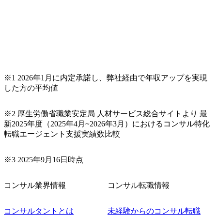
ィ経営の全
講演・執筆 プロジェクト事例
ティ選
・各種アセスメント手法を組
ス 等)
み合わせた人材選抜・登用支
上流及び下
援(中堅建設業) ・人材育成体
リジェン
系導入支援(大手化学製造業)
/再生可
・経営幹部候補養成研修(大
事業デュ
手自動車部品製造業) ・管理
・上場・食
職層向けマネジメント研修
能な調達支
(中堅製薬業) ・コンプライア
・未上
ンス・各種ハラスメント研修
※1 2026年1月に内定承諾し、弊社経由で年収アップを実現
G経営全般
(中堅製造業) ・エグゼクティ
した方の平均値
客のサス
ブコーチング、幹部向けグル
の対応支
ープコーチング(中堅サービ
ス業) ・キャリア開発研修・
テナビリ
面談(大手サービス業) ・理念
※2 厚生労働省職業安定局 人材サービス総合サイトより 最
ト サステ
浸透、組織活性化支援(中堅
新2025年度（2025年4月~2026年3月）におけるコンサル特化
メーカー) ・新卒・中途社員
転職エージェント支援実績数比較
採用強化支援コンサルティン
グ・採用担当者育成支援(中
堅メーカー) 等多数 募集部
室 コンサルティング事業本
※3 2025年9月16日時点
部 組織人事ビジネスユニッ
ト HR第4部 ※特に歓迎する
方:名古屋事業所勤務の方、東
コンサル業界情報
コンサル転職情報
京および大阪事業所勤務で名
古屋地区の案件も出張ベース
で対応可能な方
コンサルタントとは
未経験からのコンサル転職