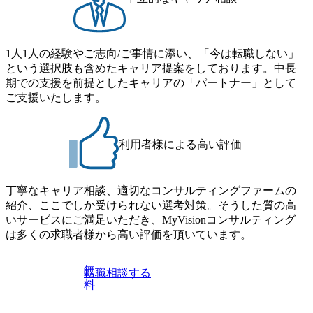
作成、調
にもとづく、強みの活用と課
ど) -
題の解決に関するコンサルテ
おけるサ
ィング活動 ・全社および部門
(サステ
別人材育成体系構築に関する
、取引先
コンサルティング活動 ・階層
1人1人の経験やご志向/ご事情に添い、「今は転職しない」
然資本・
別および各種テーマ別研修に
という選択肢も含めたキャリア提案をしております。中長
支援
関するニーズ把握(営業活
期での支援を前提としたキャリアの「パートナー」として
環境デュー
動)、企画提案、コンテンツ
ど) ・
開発、(リアル、リモート、
ご支援いたします。
営の総合
両者のハイブリッド) ・今日
向上させ
的な人材育成テーマ(離職防
s経営プ
止、自律的キャリア開発、各
アリティ
種ハラスメント、メンタルヘ
利用者様による高い評価
ーリー策
ルス等)に関するコンサルテ
援など)
ィング活動 ・個人および少人
ISSB対
数グループに対するコーチン
、統合報
グ、動機づけ面談 ・クライア
丁寧なキャリア相談、適切なコンサルティングファームの
部評価向
ントの全社および部門単位の
紹介、ここでしか受けられない選考対策。そうした質の高
務側面か
組織活性化、組織能力開発に
援 ・その
関するコンサルティング活動
いサービスにご満足いただき、MyVisionコンサルティング
対応(事
・人材マネジメント支援の一
は多くの求職者様から高い評価を頂いています。
食品安
環として、クライアントの新
マネジメ
卒・中途社員採用に関する現
(中央官
状分析、改善、強化に関する
無
転職相談する
 サステ
コンサルティング活動 ・人材
料
査研究・
育成・採用活動に関するソリ
 【プ
ューション、ノウハウを社会
・上場・小
に発信するためのセミナー・