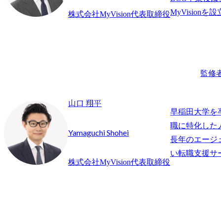
株式会社MyVision代表取締役
監修
山口 翔平
早稲田大学を
職に特化した
Yamaguchi Shohei
長年のエージ
株式会社MyVision代表取締役