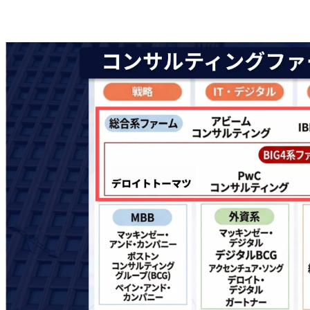
ボストン・コンサルティング・グループ（BCG）
ベイン・アンド・カンパニー
A.T.カーニー（現Kearney）
ローランド・ベルガー
アーサー・ディ・リトル
IT系コンサルティングファーム一覧
ULSコンサルティング
スカイライトコンサルティング
アバナード
インクグロウ
フューチャー
TISインテックグループ
人事・組織系コンサルティングファーム一覧
マーサージャパン
コーン・フェリー・ジャパン
ウイリス・タワーズワトソン