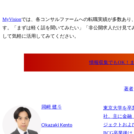
MyVision
では、各コンサルファームへの転職実績が多数あり
す。「まずは軽く話を聞いてみたい」「非公開求人だけ見て
して気軽に活用してみてください。
著者
岡﨑 健斗
東京大学を卒
社。主に金融
Okazaki Kento
ジェクトおよ
BCG卒業後