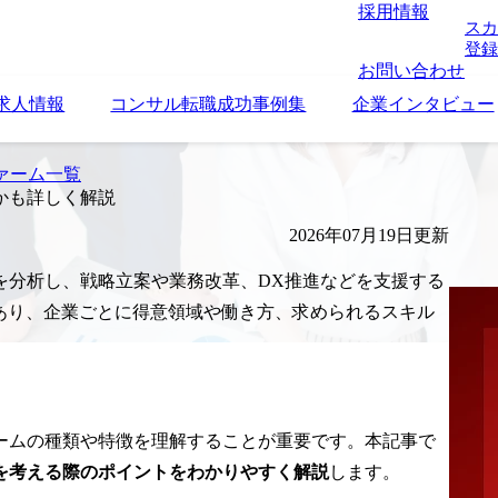
採用情報
スカ
登録
お問い合わせ
求人情報
コンサル転職成功事例集
企業インタビュー
ァーム一覧
かも詳しく解説
2026年07月19日更新
を分析し、戦略立案や業務改革、DX推進などを支援する
あり、企業ごとに得意領域や働き方、求められるスキル
ームの種類や特徴を理解することが重要です。本記事で
を考える際のポイントをわかりやすく解説
します。