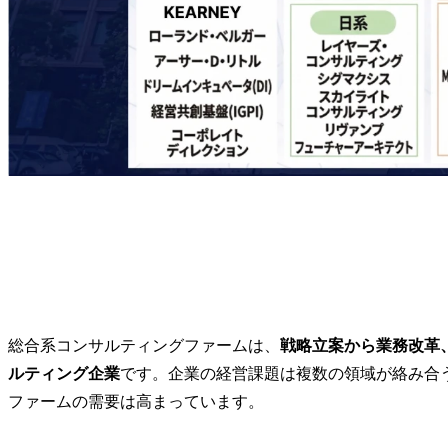
リンクアンドモチベーション
その他専門系・シンクタンク系コンサルティングファーム一
メディヴァ
経営共創基盤
ビジネスブレイン太田昭和
大和総研
三菱総合研究所 (MRI)
日本総合研究所 (JRI)
コンサルティングファームの仕事は何をする？
コンサルティングファームの平均年収
コンサルティングファームとコンサルの違い
まとめ
総合系コンサルティングファームは、
戦略立案から業務改革
FAQ
ルティング企業
です。企業の経営課題は複数の領域が絡み合
Q.コンサルティングファームの「BIG4」とはどのような
ファームの需要は高まっています。
Q.コンサルティングファームの仕事は何をするのですか？