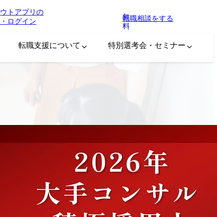
ウトアプリの
無
転職相談をする
・ログイン
料
転職支援について
特別選考会・セミナー