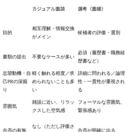
カジュアル面談
選考（面接）
相互理解・情報交換
目的
候補者の評価・選別
がメイン
必須（履歴書・職務経
書類の提出
不要なケースが多い
歴書など）
志望動機・自
軽く触れる程度／求
詳細に問われる／論理
己PRの深掘
められないことも多
性・一貫性が重視され
り
い
る
雑談に近い、リラッ
フォーマルな雰囲気、
雰囲気
クスした空気感
緊張感あり
なし（ただし評価さ
合否の有無
合否が明確に出る