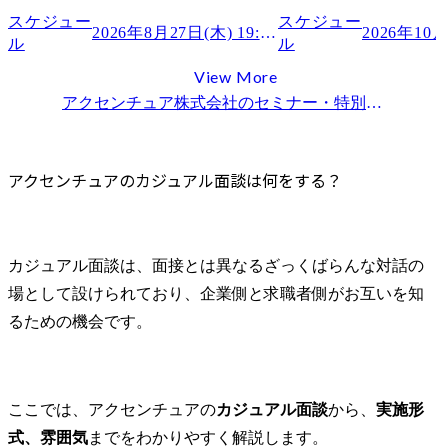
面談後のフローと次のステップでやるべきこと
スケジュー
スケジュー
一次面接への案内が来たら何を準備する？
2026年8月27日(木) 19:00～
ル
ル
お祈りメールが来た場合の受け止め方と次のアクション
View More
アクセンチュアからスカウトが来たときの対応方法
アクセンチュア株式会社
のセミナー・特別選考会情報一覧
ビズリーチやLinkedIn経由のスカウトの信頼性
返信のタイミングと内容の注意点
転職を成功させたいならエージェント活用はマスト
アクセンチュアのカジュアル面談は何をする？
アクセンチュアのカジュアル面談に関するFAQ
面談で評価される人と印象に残らない人の決定的な違いは何ですか？
スカウトが届いた場合、直接返信するのとエージェントを通すのはどちらがよいですか？
カジュアル面談は、面接とは異なるざっくばらんな対話の
アクセンチュアの求人情報
場として設けられており、企業側と求職者側がお互いを知
まとめ
るための機会です。
ここでは、アクセンチュアの
カジュアル面談
から、
実施形
式、雰囲気
までをわかりやすく解説します。