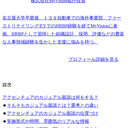
株式会社MyVision執行役員
名古屋大学卒業後、トヨタ自動車での海外事業部、ファー
ストリテイリング/EYでのHRBP経験を経てMyVisionに参
画。HRBPとして習得した組織設計、採用、評価などの豊富
な人事領域経験を生かした支援に強みを持つ。
プロフィール詳細を見る
目次
アクセンチュアのカジュアル面談は何をする？
そもそもカジュアル面談とは？選考との違い
アクセンチュアのカジュアル面談の位置づけ
実施形式や時間、雰囲気のリアルな情報