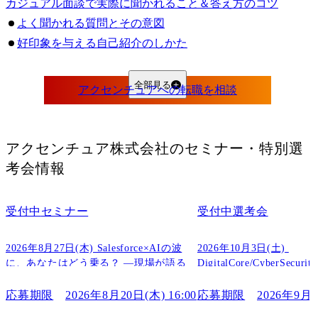
カジュアル面談で実際に聞かれること＆答え方のコツ
よく聞かれる質問とその意図
好印象を与える自己紹介のしかた
逆質問で差をつけるポイントと例文
カジュアル面談はどこまで評価されている？
全部見る
カジュアル面談＝通過確定ではない理由
落ちるケースの共通点とその対策
【体験談】アクセンチュアのカジュアル面談でのリアルな声
アクセンチュア株式会社
のセミナー・特別選
面談後に「選考に進んだ人」「進まなかった人」それぞれの違い
考会情報
エンジニア職で受けた人のリアルレポート
アクセンチュアに受かる人・落ちる人の特徴
受付中
セミナー
受付中
選考会
受かりやすい人の特徴
落ちやすい人の特徴
2026年8月27日(木) Salesforce×AIの波
2026年10月3日(土) 
こんな質問や対応はNG！落ちる人がやりがちな失敗例
に、あなたはどう乗る？ ―現場が語る
DigitalCore/CyberSecu
Agentforce案件のリアルと、生き残るキ
考会
空気を読まない質問・答え方
ャリアの作り方
応募期限
2026年8月20日(木) 16:00
応募期限
2026年9月3
企業理解が浅いとすぐに見抜かれる