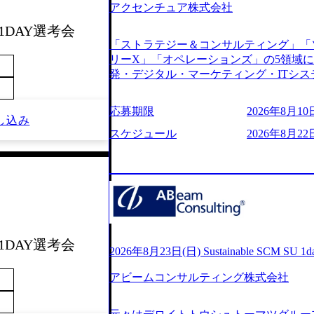
アクセンチュア株式会社
s://www.youtube.com/watch?v=
りながら安定した事業を展開し、高い安定
週末1DAY選考会
に1兆円を目指す日本にもなかなかない
「ストラテジー＆コンサルティング」「
130%成長 https://storage.googleapis.com/our-v
リーX」「オペレーションズ」の5領域
20251030164405_5c527843-d227-4df8-b86c-5
発・デジタル・マーケティング・ITシ
googleapis.com/our-vision-production.apps
からその実行的側面であるITサービスの
f6-0539-4887-84d7-34c8d8544226_
ファームである あらゆる産業において非常
上もの新規事業を立ち上げているため様
応募期限
2026年8月10日
ne Global 500社の80％以上の企
し込み
が活発であり、多様なスキルを1社で身
ジェクトは「ファーストリテイリングに
スケジュール
2026年8月22
かする「オールインハウス」型の組織体
のDX化支援」「ヴィヴィアン・ウエス
主体的かつ柔軟なキャリア形成が可能。 https://stora
ンサルティング活動のみならず、2021年にはKD
uction.appspot.com/public/images/2025103
を設立し、人工知能とデータアナリティ
88_1200x698.webp ## 働き方／
する活動や、デジタル人材育成の支援も盛んに行う 採
り、 働き甲斐のあるランキング、新卒注
e.com/content/dam/accenture/final/accenture
であり株主からの圧力がないため事業創
e.pdf#zoom=50) 女性の活躍について (https://www
て長期的な成長を若手に任せられる環境
inal/careers/corporate/document/wom
重視するため出社勤務。1日の労働時間平均9
週末1DAY選考会
ログ (https://www.accenture.com/jp-ja/b
2026年8月23日(日) Sustainable SCM SU 
年間データ、エンジニア組織） 2026年8月22日(
経営」 (https://business.nikkei.com/atc
日(月) 16:00 ※応募者が定員を上回
アビームコンサルティング株式会社
理由【コンサル業界俯瞰マップ】 (https://diamo
ていただきます。ご了承ください。 ● 当日
店出身者などマーケティングのトップ人材が集結するワケ 
説明会終了後、随時ご案内) ※全てリモ
e/detail/45446) エンジニアから
別に当日の面接案内をお送りいたします