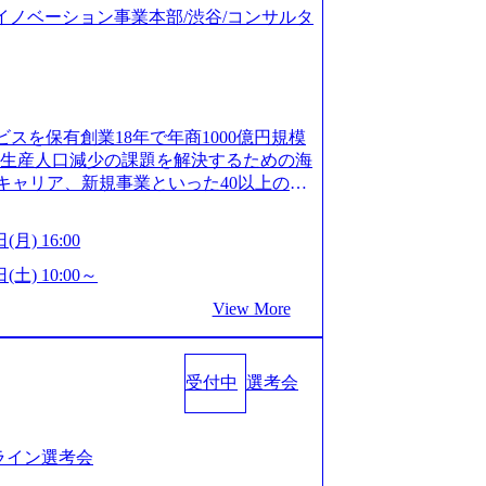
ジタルイノベーション事業本部/渋谷/コンサルタ
ビスを保有創業18年で年商1000億円規模
齢生産人口減少の課題を解決するための海
キャリア、新規事業といった40以上の事
体制をとっており社内で新しい事業開発な
、事業創造の自由度が高い https://st
(月) 16:00
.appspot.com/public/images/20240925162633_7
dff_1200x644.webp レバレジーズ株式会社 会社説
(土) 10:00～
ages-hui-she-shao-jie-zi-liao-zhong-tu-cai-yo
View More
サービス」「カルチャー」など、レバレジーズの
.leverages.jp/) レバレジーズグローバル、
」を受託 (https://prtimes.jp/
受付中
選考会
10591.html) レバレジーズ、モチベーション管理システ
in/html/rd/p/000000622.000010591.html)
www.youtube.com/@leveragesCh) レバ
https://www.youtube.com/watc
ンライン選考会
活躍するメンバー紹介！〜 営業職種編 〜 (http