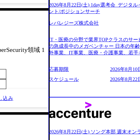
2026年8月22日(土) 1day選考会_デ
ント/ポジションサーチ
レバレジーズ株式会社
IT・医療の分野で業界TOPクラスのサー
の急成長中のメガベンチャー 日本の年
erSecurity領域 1
外事業、IT事業、医療・介護事業、若手
業を展開する オールインハウスの組織
どの人員調達できる 独立資本経営をとっており
応募期限
2026年8月10日
orage.googleapis.com/our-vision-production
242d0de-3e54-4f03-b076-00318d5c0
スケジュール
2026年8月22日
明資料 (https://speakerdeck.com/leverages/lever
ng-xiang-ke) 「働く人」「事業・
リアルを取り上げています！ (https://melev
し込み
大分県より「外国人留学生等受入環境整備事業委託業務
main/html/rd/p/000000612.0000
ム「NALYSYS」リリース (https://prtimes.jp/ma
YouTube（【公式】レバレジーズCh） (https://
レジーズで活躍するメンバー紹介！〜 管理職種編 〜 (
2026年8月22日(土) ソング本部 週末オ
h?v=RETwZKac2UI) レバレジーズで