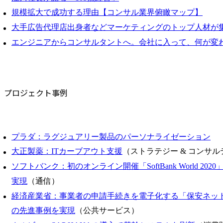
規模拡大で成功する理由【コンサル業界俯瞰マップ】
大手広告代理店出身者などマーケティングのトップ人材が
エンジニアからコンサルタントへ。会社に入って、何が変
プロジェクト事例
プラダ：ラグジュアリー製品のパーソナライゼーション
大正製薬：ITカーブアウト支援
（ストラテジー & コンサ
ソフトバンク：初のオンライン開催「SoftBank World 20
実現
（通信）
経済産業省：事業者の申請手続きを電子化する「保安ネッ
の先進事例を実現
（公共サービス）