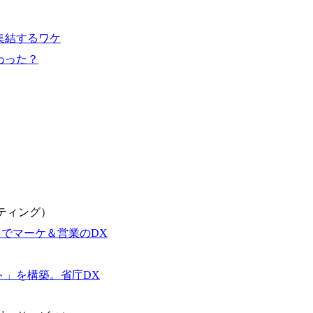
ーエコノミー(循環経済)」といった社
か」、「ケース面接の経験がなく対策の
最新の事例などを基に企業の構造改革と
いただいているため、今回のプログラム
ェッショナルチームです。 今回1day
集結するワケ
ルな交流、実際のプロジェクトのケース
す。 ・コンサルタント(調達改革・設備O&M
ッションを約1か月の期間に渡り行い、
わった？
SCM構想・PLM/MES改革)【SSC S
ト未経験の方でも、戦略コンサルタント
改革)【SSC SU】 ・SCM/ECMデータ・プロセ
ただきますので、戦略コンサルティング
tegy Unit(Strategy Consultant
ひご応募ください。 ● 応募後のフロー ・書類選考後、対象者の方にはWebテスト
ポジション)【SCS SU】 ※当日は全
を8月20日までに受験いただきます ・8
実施を予定しています ※1名あたりの拘
ます ・初回プログラム : 8月29日(土)10:
ています ※1次面接と最終面接の間を
プログラム期間中はコンサルタントとの
調整が叶わないケースもございます オン
ワークショップなどを実施します ・10月
施する予定です ※ご都合が合わない方は
ベイン東京オフィス(六本木) ※イベン
施 ※東京オフィスのみのご応募となり
ルティング）
受けいたしかねますのでご了承ください 
ちの方で、東京オフィスのコンサルタント
20」でマーケ＆営業のDX
語・日本語ともにビジネスレベルの方 
試験N1またはそれ相当の上級レベルの日
ト」を構築。省庁DX