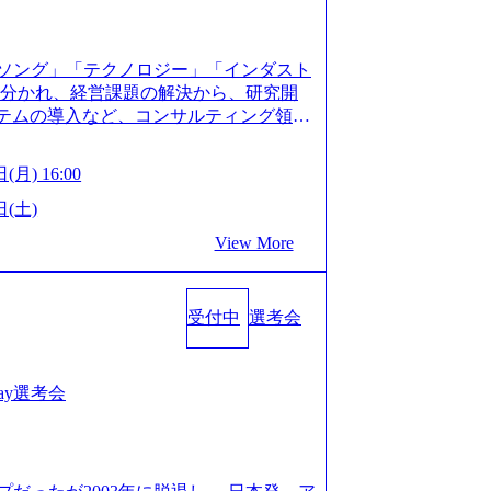
XJ7Eam0onXA) 創業以来黒字を維持し、急成長中であ
性を持つ企業へと成長している 10年後
メガベンチャー。創業から黒字経営。年間
ソング」「テクノロジー」「インダスト
ision-production.appspot.com/public/images/
に分かれ、経営課題の解決から、研究開
587f843fdf6_1200x471.webp https://storage.
ステムの導入など、コンサルティング領域
pot.com/public/images/20251030164946_dc0888
提供まで一貫して支援する総合系・IT系
1200x666.webp 年間100億円規模の投資の元、10以
に良質な顧客基盤を築いており、Fortu
々な業界を経験することが可能 社内転職
(月) 16:00
業をクライアントとして抱えている 手掛けたプロ
に着けることが可能 事業開発・運用を内包
おけるグローバル化」「資生堂グループ
日(土)
。社内スカウトや社内公募制度を用いて
トウッドの製品開発」など多岐にわたる コ
ge.googleapis.com/our-vision-prod
View More
DIと合弁会社「ARISE analytics」
0165942_70f09968-1b27-43e6-b849-1cd107c4f4
クス技術で新たなイノベーションを創出
WLB／待遇 内装8億円超のかっこいいオフィスがあ
用資料 (https://www.accentur
目ランキング受賞歴多数 あえての未上場
受付中
選考会
-com/document-2/Accenture-Recruiting-Brochur
造の自由度が高く、赤字事業でも投資し
.accenture.com/content/dam/accenture/f
 対面でのコミュニケーションメリットを
en-brochure.pdf#zoom=50) 社員発信のキャリアブ
.2時間、有休消化率81%(2024年度の
logs/japan-careers-blog) 江川社長が語る「105点
1day選考会
土) 10:00～最長16:00 2026年8月10
l/gen/19/00604/021600008/) 規模拡大で成功する
る場合は、厳正なる審査の上参加者を決定させ
nd.jp/articles/-/346218) 大手広告代理
の流れ 受付 → 会社説明会 → 面接(会社
(https://markezine.jp/articl
ートにて実施します。 ※参加される方に個
コンサルタントへ。会社に入って、何が変わった？
。 ※通常の選考フローと異なり、事前に