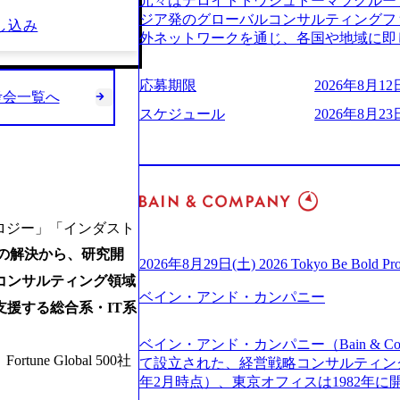
元々はデロイトトウシュトーマツグループ
(https://www.businessinsider.jp
適性検査をご受検いただきます。 ● 詳
ジア発のグローバルコンサルティングフ
し込み
ライゼーション (https://www.accenture.com/jp-ja
ションサーチになります。 ご経験やス
外ネットワークを通じ、各国や地域に即
ustomization) 大正製薬：ITカーブアウト支援 (http
下のいずれかの役割でご活躍いただきま
る日系最大級の総合コンサルティングファーム 『B
ies/consulting/taisho-pharmace
用となります。 ※案件によっては客先に
ンドメッセージに掲げ、企業や組織の変
ンク：初のオンライン開催「SoftBank Wor
応募期限
2026年8月12日
サルタント＞ Webアプリケーション、S
未来のありたい姿を実現するとともに、
考会一覧へ
s://www.accenture.com/jp-ja/case-studie
ー・スタートアップ企業に対する課題解
価値及び経済的価値の追求にも貢献 NE
スケジュール
2026年8月23日
業省：事業者の申請手続きを電子化する
規模基幹システムにおける最上流のPoC
NECのグループ会社であり、戦略、業務
例を実現 (https://www.accenture.com/jp-ja/case-
メント支援までを一気通貫で担当していま
グなどの専門知識と、豊富な経験を持つ約
network)（公共サービス） カルビー：SA
を活用し、顧客の業務革新と効率化の実現に
有する 金融、製造、流通、エネルギー
ps://www.accenture.com/jp-ja/case-studie
を深くヒアリングし、企画構想からアジ
ライアントとしている SAP領域においては
ービス） 世界49カ国に約73万人以上（2
貫で推進していただきます。 プロジェ
以上、日本国内で企業最多の5,399件の
上の国の企業を顧客に売上641億ドルを誇
定義からテストまでの一連の工程におけ
る また、日本国内企業として最多の3,200
ロジー」「インダスト
ており(会計系BIG4を上回る規模感)、
析、顧客ヒアリング、戦略策定、技術選
資格も保有、さまざまな業界・業種での
ている、売上・従業員数共にこの8年間
の解決から、研究開
す。 ＜SE＞ 参画いただく案件はプラ
を基に独自の方法論やテンプレートを開
2026年8月29日(土) 2026 Tokyo Be Bold Pr
今後も高い成長が見込まれる 多くの技
発～テスト～リリース・リリース後対応
コンサルティング領域
APコンサルティングサービスを提供する https://stor
ングに続いて日本国内2番目にSAP認定
画当初はご経験に応じたフェーズからご
ベイン・アンド・カンパニー
uction.appspot.com/public/images/2024092
支援する総合系・IT系
特にIT領域に強みを持つ グローバルのポジションに自由に応募できる社内の転職
ポートしつつ、徐々に対応範囲を広げてい
d8_1200x678.webp アビームコンサルティング会
ツール「キャリアズ・マーケットプレイ
的な品質向上を目的とし、プロジェクト
nt/dam/abeam/jp/ja/about/company/ABeamC
ベイン・アンド・カンパニー（Bain & Co
引き留めを受けずに移動が可能である（異動
ただきます。 課題選定から顧客への企
WARD OF EXCELLENCE 202
 Global 500社
て設立された、経営戦略コンサルティングフ
取得率など約10項目を数値化すること
していただきます。 アジャイル開発を
賞 (https://prtimes.jp/main/html/rd/p
年2月時点）、東京オフィスは1982年
成功した 18時以降の会議を原則禁止と
ながら改善サイクルを回すため、ご自身
ング、社員の健康改善を支援 食事・睡眠など可視化 (ht