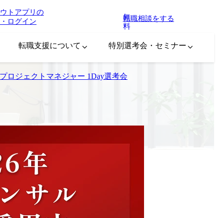
ウトアプリの
無
転職相談をする
・ログイン
料
転職支援について
特別選考会・セミナー
、プロジェクトマネジャー 1Day選考会