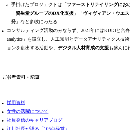
手掛けたプロジェクトは「
ファーストリテイリングにお
「
資生堂グループのDX化支援
」「
ヴィヴィアン・ウエス
発
」など多岐にわたる
コンサルティング活動のみならず、2021年にはKDDIと合弁会
analytics」を設立し、人工知能とデータアナリティクス
ョンを創出する活動や、
デジタル人材育成の支援
も盛んに
ご参考資料・記事
採用資料
女性の活躍について
社員発信のキャリアブログ
江川社長が語る「105点経営」