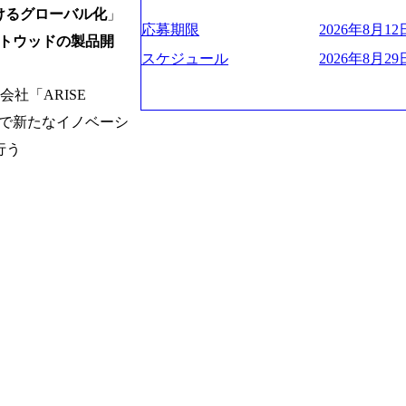
お届けするのは単なるレポートではなく
ハラスメント抑止に向けた研修の拡充、
く、高い貢献度を実感できます。 ● 勤務地 東京都渋谷区渋谷3丁目6-7 渋谷
es/view/00694812) “失われた30年
けるグローバル化
」
ベインは1973年に創業された。クライ
進する 育休取得率は男性65%、女性10
ワー 事業所内禁煙(入居する施設に喫煙
s://www.businessinsider.jp/pos
応募期限
2026年8月12日
よう、カスタマイズされた戦略を策定し
トウッドの製品開
管理職率も21.8%（2023年12月時点）と
の喫煙を全面的に禁止 ・禁煙サポート制度
の可視化を支援 「インパクト加重会計
行動に落とし込んでいる。 徹底した「
スケジュール
2026年8月29日
日(土) 面接枠 ①10時開始、②11時開始、③12時開始 2026年8月10日(月) 16:00 各回5
れかのご経験をお持ちの方 ・システム・
トを算出 (https://prtimes.jp/main/html/rd
テンシャル実現を目標に、具体的に目に
0分程度を想定 オンライン 書類選考通過
義～基本設計など上流経験2年以上 ・PM
て20年近く成長を続けており、2022年3月
社「ARISE
社戦略やトランスフォーメーション案件
詳細設計までのいずれかの上流工程の経
破が目前となった 2023年4月1日時点で
るものとして「True North」（真北
技術で新たなイノベーシ
験 ・お客様との折衝経験、交渉経験 ・
数の規模のコンサルティング会社となり
傾いて見えるTrue Northとは磁北で
組まれたご経験 ・アジャイル/スクラムへ
業的な柔らかい雰囲気が特徴的で、従業
行う
答えや、単に理論的に正しいが実行不可
シップが取れる方/一人称で主体的に動け
たオンボーディング支援(入社時に10日
値を追求した本当の答えを提供したい、
素直に受け取れる方 ・推進力のある方
魅力に感じ、他Big4ではなくアビームを
る信念であり、カルチャーにもなってい
じめとしたシステム、とイメージされる
プロジェクトへのアサインや海外オフィ
や新規事業立案などのトップラインを上
ている。東京オフィスに来るグローバル
ーツ&エンターテイメント領域ではBig
ムで活動している。プロボノ活動にも力
を誇る 社員の多様化する生活スタイル
Oなどの非営利団体に無償でコンサルティン
場環境を実現するため、さまざまなサポ
(土) の対面Kick-offイベントを皮切り
性の活躍推進などの取り組み、また、フ
8月29日(土)10:00～13:30 2026年8月12日(水
度、フルリモート制度などの多様な働き
kyo Be Bold Program (女性候
026年8月23日(日) 9:00～18:00終了 2026年
ライアントに斬新なソリューションを提
ainable SCM SU 1day選考会を開催い
に、チームのダイバーシティは欠かせま
「物流・調達コストの構造改革」といっ
持つ女性の皆様に多数ご参画頂きたいと考
トがこれから取組むべき「グリーントラ
経験では難しいのではないか」、「実際