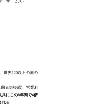
財・サービス）
し、世界120以上の国の
上回る規模感)、営業利
数共にこの8年間で4倍
まれる