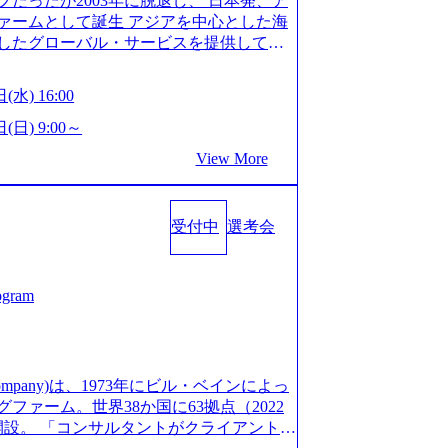
だったが2003年に脱退し、 日本発、ア
/post-288838) プラダ：ラグジュアリー製品のパーソナ
細 デジタルイノベーション事業部でのポジ
ァームとして誕生 アジアを中心とした海
/case-studies/song/prada-luxury-product-c
キル、そして適性や志向性に合わせて、以
したグローバル・サービスを提供してい
s://www.accenture.com/jp-ja/case-stud
す。 ※本求人はレバテック株式会社の雇
uild Beyond As One ®.』をブラ
utical)（ストラテジー & コンサルティング） ソフトバ
出向いての作業も発生します。 ＜ITコン
革を通じて社会や産業の課題を解決し、
ld 2020」でマーケ＆営業のDX実現 (http
(水) 16:00
aaS系の領域において、大手・ベンチャ
クライアント変革の確実な実現と社会的
s/communications-media/softbank)（通信） 経済産
決支援を行います。 直近の案件では、大
Cとの戦略的資本提携も実現して、現在は
(日) 9:00～
「保安ネット」を構築。省庁DXの先進事
(概念実証)支援から構想策定、開発マネジ
改革、IT、組織・人事、アウトソーシン
studies/public-service/meti-industry-safety-
View More
す。 生成AIなどの最新技術とシステム
6,000名を超えるプロフェッショナルを
P HANAの導入で基幹システムを刷新 (htt
貢献します。 ＜PL/PM＞ 顧客の要望
、情報通信、公共事業など幅広い分野をク
s/consumer-goods-services/calbee)（消費財・サ
ャイル開発による開発支援までを一気通
日本市場No.1を誇り、全世界で6,400件
024年5月時点）の社員を擁し、世界120以
クト提案・推進の中核として、企画・要件
受付中
選考会
SAP認定コンサルタント資格を取得してい
る 日本では2.3万人以上の従業員を擁し
る管理業務に加え、最上流での現状分
件のSAP S/4HANA®認定コンサルタント
営業利益率も約15％と驚異的な数字となっ
定、品質改善なども推進していただきま
プロジェクト実績と蓄積されたノウハウ
で4倍近くの成長を遂げていることから、
イム案件メインです。 要件定義～設計～開
発し、それらを活用してお客様に最適なS
ogram
術者を抱えており、アビームコンサルティ
まで一気通貫でご担当いただきます。 参
age.googleapis.com/our-vision-prod
コンサルタント制度の有資格者数が多く、
担当いただき、当社の社員が業務面をサ
5132728_996dc8f2-7d54-42b9-a7ae-8c532c52d3
ただきます。 ＜QAエンジニア＞ 本質
社資料 (https://www.abeam.com/conte
ス」が存在し、本ツールを活用で上司の
の上流(コンサルティング領域)から参画い
onsultingCompanyProfile_jpn_4.pdf) 『SAP A
mpany)は、1973年にビル・ベインによっ
者は年間約1,000名） 残業時間や有休
画提案、そして実行までを一気通貫で支援
4』において優秀賞「プロジェクト・アワード」を受
ァーム。世界38か国に63拠点（2022
で、実行前後で離職率を半減させることに
通じて顧客の要望や提案を柔軟に取り入れ
/000000010.000123981.html) アビームコンサルティ
に開設。 「コンサルタントがクライアントに
しているほか、在宅勤務制度の全社展開、
の提案がサービスに直接反映されやす
tps://www.nikkan.co.jp/articl