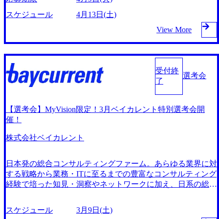
る。 マッキンゼー、BCG等の大手コンサルティングファー
ム、事業会社、官公庁等、多種多様なバックグランドを持っ
スケジュール
4月13日(土)
た優秀な人材が活躍中。 コンサルティングファームとして
View More
は数少ない東証プライム上場企業。上場企業だからこそ無理
な働き方はご法度で、会社にとっても従業員にとっても持続
可能な成長を重視。 4/13(土) ベイカレント本社にて対面(オ
ンラインは要相談) ※本社別室でのリモートになる可能性も
受付終
あるためPCの持参をお願いいたします。難しい方はご相談
選考会
了
ください。 別途案内 ※選考複数回 IT領域での実務経験の
ある方 事業会社での企画業務経験のある方 直近1年でベイカ
レント社への応募がない方 インダストリー/サービスカット
【選考会】MyVision限定！3月ベイカレント特別選考会開
を設けず、様々な業界/テーマの案件に携わることが可能 コ
催！
ンサルタント基礎スキルから業界トレンド/最新のテクノロ
ジー/英語など多彩な研修プログラムを用意し、能力開発を
株式会社ベイカレント
支援 創業以来、最大限の社員還元をモットーとしており、
戦略ファームと同水準の給与テーブルを実現 平均残業時間
日本発の総合コンサルティングファーム。あらゆる業界に対
は21時間であり、健康経営優良法人（ホワイト500）に2021
する戦略から業務・ITに至るまでの豊富なコンサルティング
年から継続して選出
経験で培った知見・洞察やネットワークに加え、日系の総合
ファームとしてのケイパビリティを最大限に活かし、あらゆ
る側面から総合的にクライアント企業の変革をサポートす
スケジュール
3月9日(土)
る。 マッキンゼー、BCG等の大手コンサルティングファー