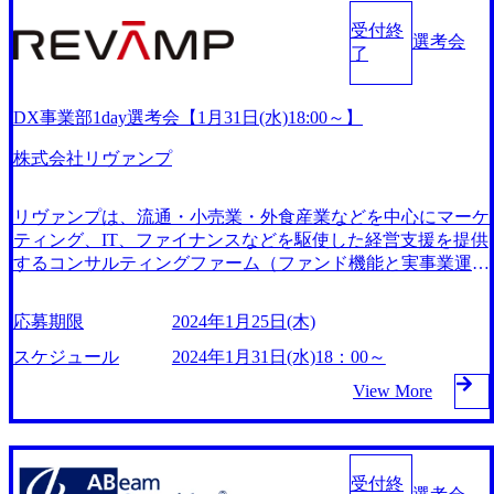
ています。 2016年4月には持株会社体制に移行し、フューチ
ャーグループとして再始動しました。 ITコンサルティング
受付終
選考会
事業をグループのコアビジネスとし、その他にもこれまでの
了
ノウハウを活かしたオリジナルサービスや新規事業も展開し
ています。 これからも未来価値の高い企業群へと進化し、
DX事業部1day選考会【1月31日(水)18:00～】
企業、そして社会にイノベーションを起こしていきます。
日時：2023年2月3日(土) 受付：9:00～／10:10～／11:20～
株式会社リヴァンプ
(所要時間：受付から最大1時間50分) 対象：ITアーキテクト
／ITコンサルタントのキャリアを志向されており、開発経験
がある方 概要：まずは当社リクルーターと1on1形式にて面
リヴァンプは、流通・小売業・外食産業などを中心にマーケ
談させて頂きます。 Futureの事業説明やその魅力など
ティング、IT、ファイナンスなどを駆使した経営支援を提供
インプットを実施させて頂いた後に、 当社のコンサ
するコンサルティングファーム（ファンド機能と実事業運営
ルタントとの面接選考に臨んで頂きます。 選考：事前書類
も手掛ける）。 ファーストリテイリング元副社長で企業再
選考→人事カジュアル面談→現場面接
生支援ビジネス企業キアコンを運営していた澤田貴司氏、フ
応募期限
2024年1月25日(木)
ァーストリテイリングの社長を務めていた玉塚元一氏が2005
年10月にリヴァンプを設立。 澤田氏が運営していたキアコ
スケジュール
2024年1月31日(水)18：00～
ンを解散・廃業して、玉塚氏と共同で新たなコンセプトでの
View More
企業経営支援コンサルティング業務全般、経営陣派遣など企
業再生ビジネスを手掛ける。 マーケティング、IT、ファイ
ナンスを中心とした経営支援サービスに加えて、クリスピー
クリームドーナツやプレッツェルジャパンなどの飲食業界
受付終