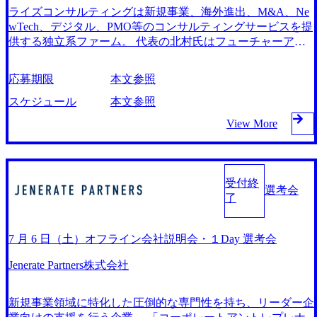
ト＞ ・IT/クラウド戦略・ロードマップ策定支援経験 ・シス
MGヘルスケアジャパン、シミック、CDIメディカル、IQVI
ライズコンサルティングは新規事業、海外進出、M&A、Ne
テム構想策定や要件定義（機能/非機能問わず）の経験 ・プ
A、L.E.K、 グローバルヘルスコンサルティング、NSパ
wTech、デジタル、PMO等のコンサルティングサービスを提
ロジェクトマネジメント、チームマネジメント経験（受注
ートナーズ 等の方 ＜事業会社の方＞ ・医療機器メーカ
供する独立系ファーム。 代表の北村氏はフューチャーアー
側・発注側、プライム・二次請、ウォータフォール・スクラ
ーや製薬会社、ヘルスケアテック企業など、ヘルスケアに関
キテクト、野村総合研究所を経て、ライズコンサルティング
ム問わず） ・アジャイルアプローチによるプロジェクト推
わる業界で以下の様なご経験のある方 ・経営企画、事業
に入社。入社5年目の2021年にCEOに抜擢され、現在に至る
進・マネジメント経験 ・品質管理、開発管理、テスト計画
企画、営業企画、マーケティングなど企画職のご経験 ・
応募期限
本文参照
『ワンプール制』による幅広いプロジェクトへのアサイン
策定/推進、運用・移行計画策定/推進の経験 · ITコンプライ
製造現場での管理(生産管理・品質管理・品質保証)/マネジメ
社内組織に業界・業種やソリューションでのセグメンテーシ
スケジュール
本文参照
アンスやセキュリティリスク管理に関する知識、経験 ・エ
ント、サプライチェーンの全体管理、 厚労省等 国の当
ョンがないため、各コンサルタントが多様な業界や経営テー
マージングテクノロジー（メタバース、Web３等）の活用経
局に対するオペレーションに携わったご経験 ＜上記に関
View More
マのプロジェクトに関わることができる 『ワンプール
験 ＜テクノロジー活用・実現/アーキテクチャ戦略＞ ・クラ
わらず、以下のご経験をお持ちの方＞ ・医師の方 ・ヘ
制』。 クライアントに価値を出すためにはメンバーが活力
ウドネイティブアプリケーション/アジャイル開発知識・経
ルスケア業界での学術的知見をお持ちの方 ・薬事のご経
を維持することや自己研鑽のための時間が重要と考え、WL
験 ・UI/UXテクノロジーの活用経験 ・フロント系技術、モ
験 ・研究・臨床開発・治験に関わるご経験 ・Accenture
Bとクライアントへの価値提供を両立させている（Well-Bein
バイル（iOS/Android）の構築や保守の経験 ・ローコード/ノ
やヘルスケア業界に強いご興味をお持ちの方
受付終
g経営の実践） ※オンライン開催 日程①：会社セミナー不実
選考会
ーコードの開発や保守の経験 ・ERP/Open系の構築、運用保
了
施(この回は6月8日の1Day選考会のみ開催) 日程②：2024年6
守、各種標準策定の経験 ・以下のインフラまたはソフトウ
月20日（木）20:00～21:00 日程③：2024年7月4日（木）20:00
ェアアーキテクチャの構築、アップグレード、マイグレーシ
～21:00 日程④：2024年7月18日（木）20:00～21:00 日程⑤：
ョンなどの経験 -ERP(SAP/Dymanics/Oracle 等)系 -Cloud
7 月 6 日（土）オフライン会社説明会・１Day 選考会
会社セミナー不実施(この回は8月3日の1Day選考会のみ開催)
(AWS/Azure/GCP 等)系 -SFDC 等 ・新規事業、サービス開
日程⑥：2024年8月22日（木）20:00～21:00 ・登壇者紹介 ・
Jenerate Partners株式会社
発、ITコーディネート経験 ・アジャイルコーチ、社内展
会社説明 ・先端テーマ事例の紹介 ・現役社員のエピソード
開、メソッド策定経験 ・アーキテクチャ策定、標準化、ア
・質疑応答 ・1Day選考会プロセスのご案内 ※オンライン開
ーキテクチャ適用経験 ・新規技術の研究/企画/実現性検証/導
新規事業領域に特化した圧倒的な専門性を持ち、リーダー企
催 日程①：2024年6月8日(土)12:10～最長17:30 日程②：2024
入経験 ・社内外に対するテクニカル・アーキテクチャ・メ