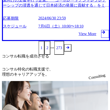
業向けの支援を行う企業。 「コーポレートアントレプレナ
年6月22日(土)12:10～最長17:30 日程③：2024年7月6日(土)12:
ソッドのトレーニング企画、講師経験 ・プロジェクトマネ
ーシップの浸透を通じて日本経済の発展に貢献する」をミッ
10～最長17:30 日程④：2024年7月20日(土)12:10～最長17:30
ジメント資格（PMP 等） ・IPA高度情報処理技術者資格
ションに国内の大手企業を中心とした幅広いクライアント層
日程⑤：2024年8月3日(土)12:10～最長17:30 日程⑥：2024年8
・Agileに関する資格（CSM、LSM、CSPO、SAFe 等） ・
に対して、新規事業立ち上げに関連する各種プロフェッショ
月24日(土)12:10～最長17:30 Openポジション 日程①：2024年
2024/06/30 23:59
応募期限
AWS認定資格 ・GCP認定資格 ・Azure認定資格 ・SAP認定
ナルサービスを提供している。 プロフェッショナルサービ
6月3日(月)中 日程②：2024年6月17日(月)中 日程③：2024年7
コンサルタント資格（SAP ABAP開発、SAP Fiori開発 等）
ス事業では、戦略、投資、開発の３つの機能が事業創造にお
スケジュール
7月6日（土）10:00〜18:10
月1日(月)中 日程④：2024年7月15日(月)中 日程⑤：2024年7
・ローコード認定資格（Professional Traditional Web Developer
いて必要不可欠として定義しており、事業立ち上げに実際必
月29日(月)中 日程⑥：2024年8月19日(月)中
View More
等） ・BPM認定資格（Certified Pega Senior System Architec
要であるイノベーションサービス事業とあわせて、３つの機
t、Certified Senior Developer 等） ・Pythonエンジニア認定資
能＋1つの４つのチームで事業が成り立っていて、経営人材
格 ・BABOK ・ITIL資格 ・サービスマネジメントに関する
として幅広く経験値が積めることが特徴。 ＜案件事例＞ ・
1
2
273
資格（VeriSM 等） ・Agileに関する資格（CSM、LSM、CS
【NYSE上場】クラウド関連サービスを提供する世界のトッ
PO、SAFe 等） ・Serverに関する資格（Oracle DB、SQL
コンサル転職を成功させる
プ企業の新たなターゲットの市場開拓検討支援プロジェクト
等） ・セキュリティに関する資格（CISSP、CCSP、CISA
・日本を代表するAIスタートアップ企業の東南アジアにお
等） ・簿記 ・英語 ※語学力があればグローバルプロジ
けるAI/DL導入支援 ・【東証一部上場】文具やオフィス家具
コンサル特化の転職支援で、
ェクトへの参画等、キャリアの可能性が広がります 東京、
などを扱う大手メーカーの新たな「働き方」の潮流を見越し
理想のキャリアアップを。
Consulting
大阪
た新規事業案企画、実行支援プロジェクト 7 月 6 日（土）1
0:00〜18:10 弊社オフィス （東京都港区北青山 1-2-3 青山ビ
ル 12F） 10:00～11:00 会社説明会（希望者のみ） 11:20～14:
40 選考会（第 1 部） 15:30～18:10 選考会（第 2 部） ※先着
順で第 1 部もしくは第 2 部いずれかの選考会にご案内いたし
ます ※説明会への参加は任意です ※説明会のみの参加も可
能です。詳細は末尾の注意点・補足事項をご覧ください