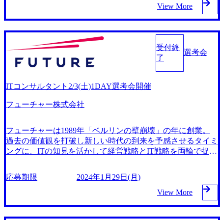
ム、事業会社、官公庁等、多種多様なバックグランドを持っ
View More
た優秀な人材が活躍中。 コンサルティングファームとして
は数少ない東証プライム上場企業。上場企業だからこそ無理
な働き方はご法度で、会社にとっても従業員にとっても持続
可能な成長を重視。 3/9(土) ベイカレント本社にて対面(オン
受付終
選考会
ラインは要相談) ※本社別室でのリモートになる可能性もあ
了
るためPCの持参をお願いいたします。難しい方はご相談く
ださい。 別途案内 ※選考複数回 IT領域での実務経験のあ
ITコンサルタント2/3(土)1DAY選考会開催
る方 事業会社での企画業務経験のある方 直近1年でベイカレ
ント社への応募がない方 インダストリー/サービスカットを
フューチャー株式会社
設けず、様々な業界/テーマの案件に携わることが可能 コン
サルタント基礎スキルから業界トレンド/最新のテクノロジ
ー/英語など多彩な研修プログラムを用意し、能力開発を支
フューチャーは1989年「ベルリンの壁崩壊」の年に創業。
援 創業以来、最大限の社員還元をモットーとしており、戦
過去の価値観を打破し新しい時代の到来を予感させるタイミ
略ファームと同水準の給与テーブルを実現 平均残業時間は2
ングに、ITの知見を活かして経営戦略とIT戦略を両輪で捉え
1時間であり、健康経営優良法人（ホワイト500）に2021年か
るというまったく新しいコンセプトのコンサルティング会社
ら継続して選出
として設立しました。 ミッションは、「お客様の未来価値
応募期限
2024年1月29日(月)
を最大化させる」こと。 経営者のパートナーとして、ビジ
ネスのあるべき姿を考え抜き、その実現のための最適な仕組
View More
みを最新のテクノロジーを駆使して提案、構築、運用まで一
気通貫で行うというコンサルティングスタイルで成長し続け