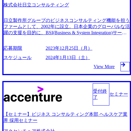
検討 ・業務改革、デジタル戦略立案、新規事業計画、
igital-Tech Leapグループの「X strategy&managementセクタ
株式会社日立コンサルティング
BPRなど戦略/ビジネス コンサルが担う領域のリー
ー」「Advanced Cloud Technologyセクター」「X realizationセ
ド、デリバリ ■職階 コンサルタント シニアコンサルタント
クター」「design X architectセクター」のいずれかのセクタ
マネージャー <コンサル経験者> 【必須】 ・コンサル
日立製作所グループのビジネスコンサルティング機能を担う
ーに所属します。 2024年1月20日（土）10:00～18:00 ＠オ
ファーム経験（1年以上） ・デジタル系コンサル案件経
ファームとして、2002年に設立。日本企業のグローバルな活
ンライン 応募〆切 1月11日（木） 1次面接：10：00開始～1
験 【尚可】 ・Excel中・上級 ・ビジネス英語 <コ
躍の支援を目的に、BSI(Business & System Integration)サービ
6：00開始 最終面接：11：00開始～17：00開始 （計3時間確
ンサル未経験者> 1）事業会社出身者 【必須】 ・事業
スを標榜。 コンサルティングファームならではの企業マネ
保いただきます） ■テクノロジー戦略/マネジメント（X strat
会社でのシステム化・デジタル化の企画経験 または SIerで
ジメントへの革新的なアプローチ、そしてグローバル企業体
egy&management セクター） テクノロジーを活用した新しい
応募期限
2023年12月25日（月）
の提案営業や上流検討経験 【尚可】 ・顧客との折衝
である日立製作所、およびグループ企業の各研究機関や事業
ビジネス価値創出や変革実現のロードマップ策定等の戦略策
経験 ・Excel中・上級 ・ビジネス英語 2）第二新卒
グループと連携した「人財・知財・商財」の戦略的活用の融
スケジュール
2024年1月13日（土）
定支援、およびエンタープライズアジャイル等の最適なマネ
者 【必須】 ・社会人経験（1年以上） 【尚可】
合による新ビジネス創生（イノベーション）を目指してい
ジメント方法論を適用し、顧客との共創型の各種マネジメン
View More
・顧客との折衝経験 ・Excel中・上級 ・ビジネス
る。 ◆第二新卒採用求人ページ◆ https://my-vision.co.jp/jobs/f
ト実行支援を提供し、お客様の変革/改革に貢献する組織で
英語
dfcb741-dc96-44d3-a2ed-47705b7f9646 【応募締切】 12月25
す。クライアントの未来のため、テクノロジーをコアとした
日（月） 【適性検査最終受検期限】 1月5日（金）09:00
ビジネス価値デザイン、および各種マネジメントの領域にフ
※エントリー日の翌月曜日9：00を1次締め切りとします
ォーカスして価値提供を行います。 ■クラウド戦略（Advanc
受付終
（例）12/21(木)エントリー→12/25(月) 【選考会当日】 1月13
セミナー
ed Cloud Technology セクター） クラウドによる価値最大化
了
日（土）9:30～/11:00～/13:30～/15:00～/16:30～ 履歴書・職務
の迅速な実現を行い、ビジネスとIT/クラウドに関する総合
経歴書 （高校名から記載）
的な視点・よりニュートラルな立場から、クライアントや社
【セミナー】ビジネス コンサルティング本部 ヘルスケア業
会における課題解決や変革の中心となる組織です。単なる技
界 採用セミナー
術の専門家ではなく、クラウドの持つ本質的な真価を引き出
し、クラウド戦略・ロードマップの策定・具体化、クラウド