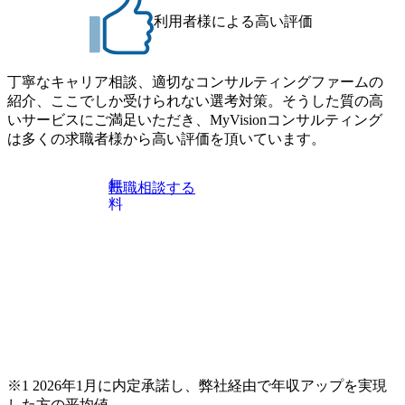
利用者様による高い評価
丁寧なキャリア相談、適切なコンサルティングファームの
紹介、ここでしか受けられない選考対策。そうした質の高
いサービスにご満足いただき、MyVisionコンサルティング
は多くの求職者様から高い評価を頂いています。
無
転職相談する
料
※1 2026年1月に内定承諾し、弊社経由で年収アップを実現
した方の平均値