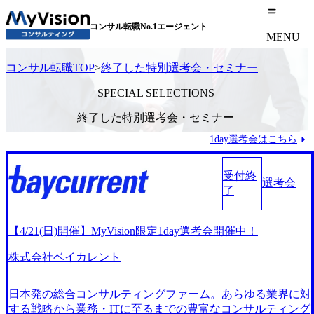
コンサル転職No.1エージェント
MENU
コンサル転職TOP
>
終了した特別選考会・セミナー
SPECIAL SELECTIONS
終了した特別選考会・セミナー
1day選考会はこちら
受付終
選考会
了
【4/21(日)開催】MyVision限定1day選考会開催中！
株式会社ベイカレント
日本発の総合コンサルティングファーム。あらゆる業界に対
する戦略から業務・ITに至るまでの豊富なコンサルティング