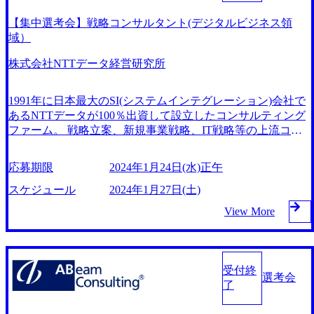
ム／大阪勤務) 2024年2月3日（土）10:00～18:00 ＠オンラ
T/DX中長期ロードマップ策定 ・AI活用による業務効率化/業
イン（Web）or対面（東京オフィス） 2024年1月24日（水）
【集中選考会】戦略コンサルタント(デジタルビジネス領
務再構築 ・デジタルトランスフォーメーション（DX人財育
1次面接：10：00開始～16：00開始 最終面接：11：00開始～
域）
成含む） ・インソーシング（クライアント内の環境構築）
17：00開始 （計3時間枠を確保いただくようお願いいたしま
⇔アウトソーシング（外注業者へ委託） ・一気通貫⇔スコ
す） 書類選考通過者（事前に書類選考を実施） ※応募者多
株式会社NTTデータ経営研究所
ープ縛り ・実行ありき⇔計画の提案 ・長期コミット⇔短期
数の場合選考会にご案内できない場合もございます。
コミット ・営業なし（口コミ・紹介）⇔営業あり ・IT導入
は手段のひとつ⇔IT導入が目的 ・情報共有活発⇔縦割りで
1991年に日本最大のSI(システムインテグレーション)会社で
閉鎖的 ・プロモーションが盛んに行われる⇔上が詰まって
あるNTTデータが100％出資して設立したコンサルティング
いる傾向有 【必須要件】下記いずれかに該当する方 コンサ
ファーム。 戦略立案、新規事業戦略、IT戦略等の上流コン
ルティング経験は不問ですが、コンサルタントになりたい方
サルを中心に展開。 事業コンセプト「Design for Info-Futur
を募集します。 ・開発経験（目安5年程度） ・小売業界での
e」という未来志向型のコンサルティングによって、社会課
応募期限
2024年1月24日(水)正午
業務改善のご経験 〈マネージャークラス〉 ・プロジェクト
題の解決を目指しており、官と民の両面から支援している。
マネジメントのご経験
それにより「官に対する、(民間の実情を踏まえた現実的な)
スケジュール
2024年1月27日(土)
社会政策の提言」、「民に対する、(先行優位を活かした)政
View More
策提言実行支援(事業開発＆推進)」が実現でき、官民双方か
らの信頼が厚い。 ■1次面接/2次面接(オンライン) 日程：1
月27日（土） ※1次面接合格時は同日に2次面接を実施
■最終面接(対面) 日程：1月29日（月）～2月2日（金）
受付終
ソーシャル・デジタル戦略ユニット 【ミッション・特
選考会
了
徴】 ・官民両方の上流案件のみを幅広く提供 ・社会課題～
デジタル・ハイテク系の戦略案件の担い手 ・テーマ/インダ