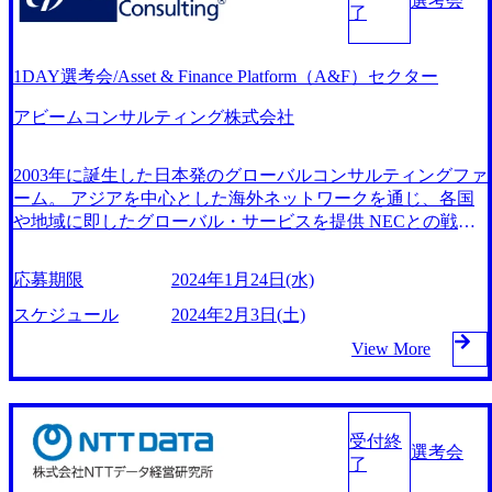
や、アパレル・教育・ホテル・ウェディングなど多様な業界
選考会
了
の実業の運営も行う。 同社には、ゴールドマンサックスな
どの外資系投資銀行出身者、PEファンド、BCGなど外資系
戦略コンサルティングファーム出身者などが優秀な方が在籍
1DAY選考会/Asset & Finance Platform（A&F）セクター
していることも特徴。 ファイナンス×コンサルティング×事
業経営、という特殊なcareer構築が可能です。 採用活動強化
アビームコンサルティング株式会社
に伴いDX事業部にて1day選考会を開催することとなりまし
た。 当日は一次兼二次面接（60分）1回の面接で合否をお出
2003年に誕生した日本発のグローバルコンサルティングファ
しします。 ※書類選考通過後のご案内となります 2024年1月
ーム。 アジアを中心とした海外ネットワークを通じ、各国
31日(水) 18:00～18:45 人事による会社説明 18:45～19:45
や地域に即したグローバル・サービスを提供 NECとの戦略
面接（第一グループ） 19:45～20:45 面接（第二グループ 20
的資本提携も実現して、現在はNECのグループ会社。 戦
24年1月25日(木)まで 経営層へのアプローチと同時にDXの観
略、業務改革、IT、組織・人事、アウトソーシングなどの専
点から経営支援に直結する情シス支援、業務改革に携わって
応募期限
2024年1月24日(水)
門知識と、豊富な経験を持つ 約6,000名を超えるプロフェッ
いただきます。 「単純なITシステムの導入」「開発して終
ショナルを有し、コンサルティングサービスを提供する # 組
スケジュール
2024年2月3日(土)
わり」ではなく、クライアントにとって本当に解決すべき業
織について 我々は、ビジネス×テクノロジー力を駆使し、社
務課題や経営課題を抽出し、最適な仕組みを提供しておりま
View More
会やクライアントをLeapさせるプロフェッショナルチームで
す。 また並行して業務改革を行います。 クライアント企業
す。テクノロジーを活用した新しいビジネス価値デザインか
の業態やフェーズによって柔軟に取るべき戦略を選択できる
ら、それを実現するための構想策定/アーキテクチャデザイ
立ち位置で、クライアント企業に伴走します。 【業務内
ン、その実現（業務・システム設計、構築まで）をワンスト
容】 ・要件定義から設計、開発・テスト・導入までの開発
受付終
ップでサービス提供を行っています。 ・コンサルタント(金
選考会
・業務変革（サプライチェーン＆ロジスティクス） ・DXに
了
融プラットフォーム) ・コンサルタント(金融プラットフォー
おけるX主導のBPRコンサルティング ・IT/DX戦略立案 ・I