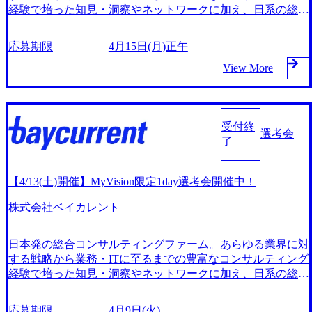
経験で培った知見・洞察やネットワークに加え、日系の総合
ファームとしてのケイパビリティを最大限に活かし、あらゆ
る側面から総合的にクライアント企業の変革をサポートす
応募期限
4月15日(月)正午
る。 マッキンゼー、BCG等の大手コンサルティングファー
ム、事業会社、官公庁等、多種多様なバックグランドを持っ
View More
た優秀な人材が活躍中。 コンサルティングファームとして
は数少ない東証プライム上場企業。上場企業だからこそ無理
な働き方はご法度で、会社にとっても従業員にとっても持続
可能な成長を重視。 4/21(日) ベイカレント本社にて対面(オ
受付終
選考会
ンラインは要相談) ※本社別室でのリモートになる可能性も
了
あるためPCの持参をお願いいたします。難しい方はご相談
ください。 別途案内 ※選考複数回 IT領域での実務経験の
【4/13(土)開催】MyVision限定1day選考会開催中！
ある方 事業会社での企画業務経験のある方 直近1年でベイカ
レント社への応募がない方 インダストリー/サービスカット
株式会社ベイカレント
を設けず、様々な業界/テーマの案件に携わることが可能 コ
ンサルタント基礎スキルから業界トレンド/最新のテクノロ
ジー/英語など多彩な研修プログラムを用意し、能力開発を
日本発の総合コンサルティングファーム。あらゆる業界に対
支援 創業以来、最大限の社員還元をモットーとしており、
する戦略から業務・ITに至るまでの豊富なコンサルティング
戦略ファームと同水準の給与テーブルを実現 平均残業時間
経験で培った知見・洞察やネットワークに加え、日系の総合
は21時間であり、健康経営優良法人（ホワイト500）に2021
ファームとしてのケイパビリティを最大限に活かし、あらゆ
年から継続して選出
る側面から総合的にクライアント企業の変革をサポートす
応募期限
4月9日(火)