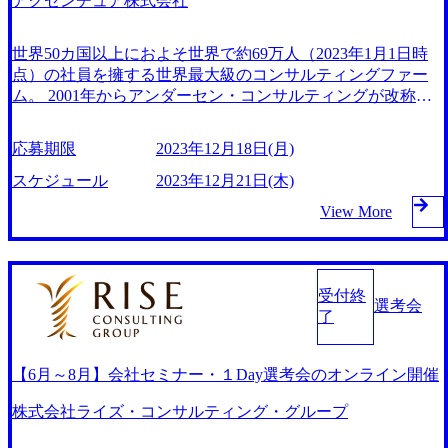
アクセンチュア株式会社
のケイパビリティを最大限に活用したITシステム実装や移
行、そして移行後の運用や保守による継続的な支援まで、ク
ライアントに寄り添った変革実現をEnd-To-Endで支援しま
世界50カ国以上におよそ世界で約69万人（2023年1月1日時
す。 ■アーキテクチャ戦略（design X architect セクター） 事
点）の社員を擁する世界最大級のコンサルティングファー
業創出アプローチ、プロダクト/サービスデザインアプロー
ム。 2001年からアンダーセン・コンサルティングが改称。
チ、アーキテクチャ戦略策定、エコシステム化戦略など、高
ストラテジー＆コンサルティング、ソング、テクノロジー、
度なデザインとアーキテクチャの方法論を用いて、社会や企
オペレーションズ、インダストリーXの5つのサービス領域
応募期限
2023年12月18日(月)
業の未来創造/”ありたい姿”の具現化を支援する組織です。
で幅広いコンサルティングサービスを提供している。 フォ
また、未来への投資として、今後発生しうる技術や方法論を
ーチュン100社のうちの89社、同500社の3/4以上の企業がア
スケジュール
2023年12月21日(木)
用いた戦略と戦術、より優れたデザイン、アーキテクチャを
クセンチュアのクライアント。 また、取引規模の上位100社
View More
探求し、社内外に得たナレッジを提供し続けることもミッシ
のクライアントのうち95社が10年以上、100社が5年以上アク
ョンの１つとして掲げています。 ◎最新のテクノロジーの
センチュアとの関係を継続しているように高い顧客満足度を
ノウハウを常にアップデート・活用し、クライアントの経営
誇る。 【日時】 2023年12月21日(木) 19:00~20:30 【応募締
課題の解決に貢献したい方 ◎クライアントと共創し、共に
切】 2023年12月15日(金)正午まで ※下記参加対象者をご確
受付終
成長していきたい方 ◎自ら考え行動ができる方／論理思
認ください 【会場】 オンライン：Teams 【当日のプログラ
選考会
了
考、柔軟な発想力がある方／チャレンジを楽しめる方／目標
ムについて】 ▪Opening ＆登壇者紹介 ▪Accentureが取り組む
達成へのコミットメントが強い方／周りを巻き込んで前に進
プロジェクト事例 ▪業界動向・Accentureの強み ▪Q&A 【参加
められる方 経験業種不問（社会人実務経験2年以上） テクノ
対象詳細】 ▪大卒以上 ▪社会人経験3年以上 ▪以下いずれかに
【6月～8月】会社セミナー・１Day選考会のオンライン開催
ロジーをコアとした戦略、企画、構築、運用保守などに関わ
該当する方 ＜コンサルティングファームの方＞ ・コン
る実務経験2年以上 あくまで一例です。歓迎要件は各ポジシ
サルティングファームでヘルスケアに関するプロジェクトを
株式会社ライズ・コンサルティング・グループ
ョンによって異なります。 ＜テクノロジー戦略/マネジメン
ご経験された方 ・ブティックファーム：メディヴァ、KP