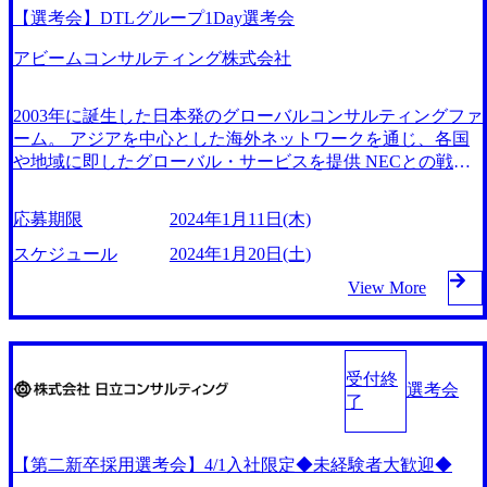
ストリーに囚われない案件獲得 ・主なコンサルティング領
【選考会】DTLグループ1Day選考会
域 －事業会社向け、戦略策定～変革実現
－社会問題の解決をテーマに、デジタル化政策や官公庁のデ
アビームコンサルティング株式会社
ジタル化 －UX変革、デジタルマーケティング等の
戦略策定 ・これらの領域に幅広くアサインメント ・若手で
2003年に誕生した日本発のグローバルコンサルティングファ
もバイネームで情報発信可能 ・各種委員、研究員、客員教
ーム。 アジアを中心とした海外ネットワークを通じ、各国
授などへの就任も可能 【主なクライアント／インダストリ
や地域に即したグローバル・サービスを提供 NECとの戦略
ー】 ・製造（自動車、化学、食品等）、卸・小売、鉄道、
的資本提携も実現して、現在はNECのグループ会社。 戦
旅行、ITサービス、金融 など ・官公庁では、デジタル
略、業務改革、IT、組織・人事、アウトソーシングなどの専
庁、環境省、総務省、厚生労働省、経産省、国交省／観光
応募期限
2024年1月11日(木)
門知識と、豊富な経験を持つ 約6,000名を超えるプロフェッ
庁 など 【PJ例】 ・通信業：中期経営計画遂行にむけた社
ショナルを有し、コンサルティングサービスを提供する # 組
スケジュール
2024年1月20日(土)
内風土改革 ・人材業：営業戦略策定支援 ・金融業：顧客ID
織について 我々は、ビジネス×テクノロジー力を駆使し、社
統合検討支援 ・小売業：店舗無人化構想 ・サービス業：全
View More
会やクライアントをLeapさせるプロフェッショナルチームで
社IT戦略構想検討 ・製造業：新サービス事業構想検討 ・官
す。テクノロジーを活用した新しいビジネス価値デザインか
公庁：ヘルスケア領域における電子化に向けた実証 ・官公
ら、それを実現するための構想策定/アーキテクチャデザイ
庁：行政システム効率化に向けたデータ連携基盤の検討 ・
ン、その実現（業務・システム設計、構築まで）をワンスト
官公庁：デジタル・ガバメント推進 ・官公庁：データマネ
受付終
ップでサービス提供を行っています。 Digital-Tech Leap（DT
選考会
ジメント戦略策定 ■担当業務 デジタルをキーワードとし
了
L） テクノロジーを活用した新しいビジネス価値デザインか
た、社会課題および事業課題解決に向けた 官民両方の戦略
ら、それを実現するための構想策定/アーキテクチャデザイ
立案、構想策定、企画推進等の上流コンサルティング業務
ン、その実現（業務・システム設計、構築まで）をワンスト
【第二新卒採用選考会】4/1入社限定◆未経験者大歓迎◆
・経営戦略、事業戦略、技術戦略等の立案に向けた調査
ップでサービス提供しています。 デジタル変革を支援するD