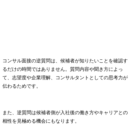
＜シニアコンサルタン
ト、コンサルタント＞

・特定の業界や業務領域
に関する高い専門性を持
ち、担当プロジェクトに
おいて、局面によっては
マネジャーの代わりを担
える存在として活躍頂き
ます。

コンサル面接の逆質問は、候補者が知りたいことを確認す
・マネジャー以上からの
るだけの時間ではありません。質問内容や聞き方によっ
一定程度のガイドがある
状況において、プロジェ
て、志望度や企業理解、コンサルタントとしての思考力が
クトの計画を作成し、プ
伝わるためです。
ロジェクト遂行時におい
ては、下位メンバーをリ
ードしながら、成果物を
作成していくことが期待
また、逆質問は候補者側が入社後の働き方やキャリアとの
されます。

相性を見極める機会にもなります。
● 業務内容
