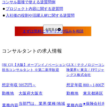
コンサル面接で使える逆質問例
プロジェクト内容に関する逆質問
入社後の役割や活躍人材に関する逆質問
成長環境やキャリアパスに関する逆質問
ファームの強みや競合との違いに関する逆質問
全部見る
面接官個人の経験に関する逆質問
自分の評価や懸念点に関する逆質問
面接フェーズ別に適したコンサル面接の逆質問
コンサルタント
の求人情報
一次面接：業務内容や必要スキルを確認する
二次面接：活躍人材や評価基準を確認する
[BI CI]【大阪】オープンイノベーション
GLX / テクノロジーコ
最終面接・パートナー面接：ファームの方向性やカルチャーフィットを確認する
担当コンサルタント ※第二新卒歓迎
険業界)/ 東京 / FPT
ングス株式会社
コンサル面接で評価される逆質問の準備方法
企業理解を深めた質問を用意する
想定年収
595万円～
想定年収
800～1,800万
仮説を含めた質問にする
勤務地
大阪府大阪市
勤務地
東京都港区
自分の経験や志向と結びつける
質問の意図が伝わる聞き方にする
当部門は、業界/業種/地域
●保険会社向
業務内容
業務内容