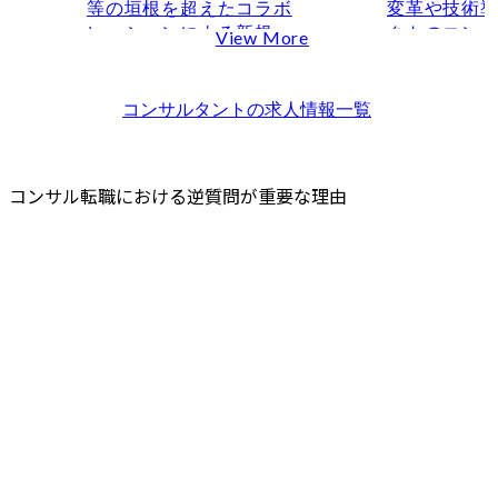
等の垣根を超えたコラボ
変革や技術
コンサル面接で避けるべき逆質問
レーションによる新規事
クトのコンサ
View More
調べればわかる基本情報を聞く
業の構想・企画、業務変
●顧客の要件
待遇や残業について直接的に聞く
革、イノベーション構
な技術ソリ
受け身や他力本願に見える質問をする
築、実行支援を行いま
提案

コンサルタント
の求人情報一覧
す。

●システム導
コンサル転職の面接対策ならMyVision
行プロジェ
まとめ
● 職務内容

またはサポー
コンサル転職における逆質問が重要な理由
コンサル面接の逆質問に関するFAQ
・クライアントが持つア
●ビジネスユ
コンサル面接の逆質問は何個用意すべきですか？
セットを利用した外部企
門、ベンダ
業連携(オープンイノベー
ホルダーとの
逆質問が思いつかない場合はどうすればよいですか？
ション)に関する支援

●プロジェク
新卒のコンサル面接でも同じ逆質問を使えますか？
　- クライアントの新規事
メント（提
業支援、戦略立案、体制
義書、ユー
構築、外部企業とのマッ
ル等）の作成
チング支援、伴走支援

●顧客向けの
・国内外のオープンイノ
ションやワ
ベーション動向やスター
の実施

トアップ技術等の調査支
●プロジェク
援

及び納品物
・先端テクノロジーの商