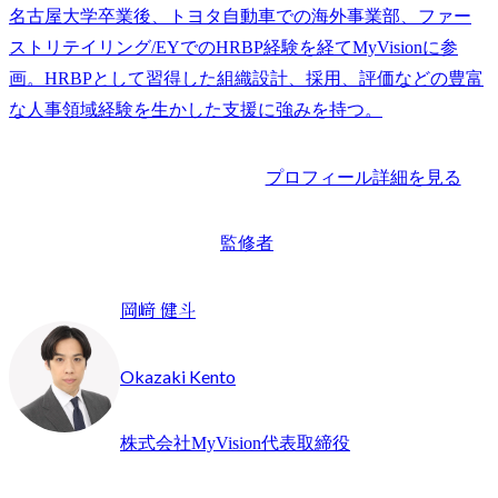
名古屋大学卒業後、トヨタ自動車での海外事業部、ファー
ストリテイリング/EYでのHRBP経験を経てMyVisionに参
画。HRBPとして習得した組織設計、採用、評価などの豊富
な人事領域経験を生かした支援に強みを持つ。
プロフィール詳細を見る
監修者
岡﨑 健斗
Okazaki Kento
株式会社MyVision代表取締役