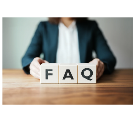
業化支援

　- 大学や企業に眠る技術
に関する、技術シーズの
市場性検討、協業先企業
とのマッチング、知財マ
ネジメント、製品化・事
業化に向けた各種支援

● 得ることができるスキ
ル・経験

・海外で実施されている
最新のオープンイノベー
ションに関する知見

・既存業務の拡張および0
からの新規事業立ち上げ
支援の経験

・協業支援/提携支援の経
験

● 役割及び責任
