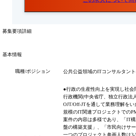
この求人について問
募集要項詳細
基本情報
職種/ポジション
公共公益領域のITコンサルタント(P
●行政の生産性向上を実現し社会問
行政機関(中央省庁、独立行政法人
OJT/Off-JTを通して業務
規模のIT関連プロジェクトでのP
案件の内容は多様であり、「IT
盤の構築支援」、「市民向けサー
一つのプロジェクト参画人数は3