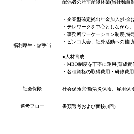
配偶者の産前産後休業(当社独自制
・企業型確定拠出年金加入(掛金は
・テレワークを中心としながら、
・事務所ワーケーション制度(特定
・ビンゴ大会、社外活動への補助
福利厚生・諸手当
●人材育成

・MBO制度を丁寧に運用(育成責任
・各種資格の取得費用・研修費
社会保険
社会保険完備(労災保険、雇用保
選考フロー
書類選考および面接(3回)