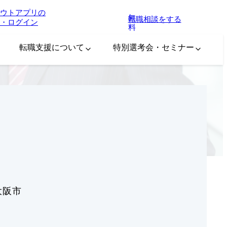
ウトアプリの
無
転職相談をする
・ログイン
料
転職支援について
特別選考会・セミナー
大阪市