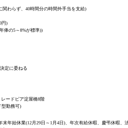
に関わらず、40時間分の時間外手当を支給)

円)

俸の5～8%が標準))

の決定に委ねる

トレードピア淀屋橋8階

型勤務可)
年末年始休業(12月29日～1月4日)、年次有給休暇、慶弔休