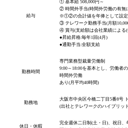
① 基本給 508,000円～

② 時間外手当(時間外労働の有無
給与
※①②の合計値を年俸として設定

③ テレワーク勤務手当(月額10,000
④ 賞与(支給額は会社業績による(年
●昇給昇格:毎年1回(4月)

●通勤手当:全額支給
専門業務型裁量労働制

9:00～18:00を基本とし、労働者
勤務時間
時間外労働

あり(月平均40時間)
大阪市中央区今橋二丁目5番8号 
勤務地
(出社とテレワークのハイブリッド
完全週休二日制(土・日)、祝日、
休日・休暇