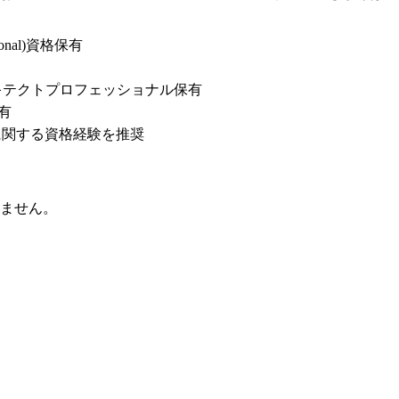
sional)資格保有

キテクトプロフェッショナル保有

有

ITに関する資格経験を推奨
ません。