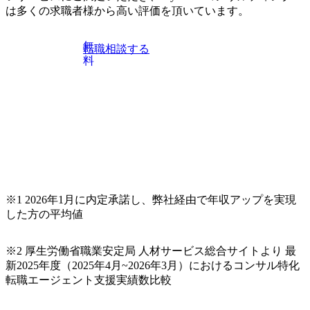
は多くの求職者様から高い評価を頂いています。
無
転職相談する
料
※1 2026年1月に内定承諾し、弊社経由で年収アップを実現
した方の平均値
※2 厚生労働省職業安定局 人材サービス総合サイトより 最
新2025年度（2025年4月~2026年3月）におけるコンサル特化
転職エージェント支援実績数比較