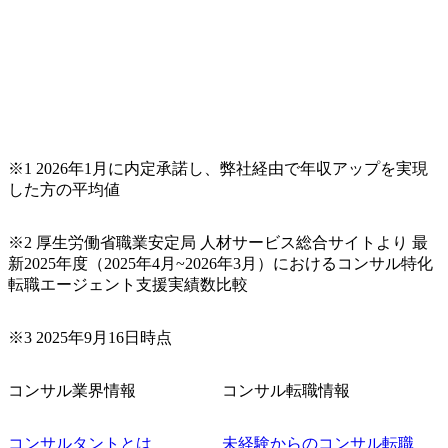
<変更の
業務、就
なった場
業務
※1 2026年1月に内定承諾し、弊社経由で年収アップを実現
した方の平均値
※2 厚生労働省職業安定局 人材サービス総合サイトより 最
新2025年度（2025年4月~2026年3月）におけるコンサル特化
転職エージェント支援実績数比較
※3 2025年9月16日時点
コンサル業界情報
コンサル転職情報
コンサルタントとは
未経験からのコンサル転職