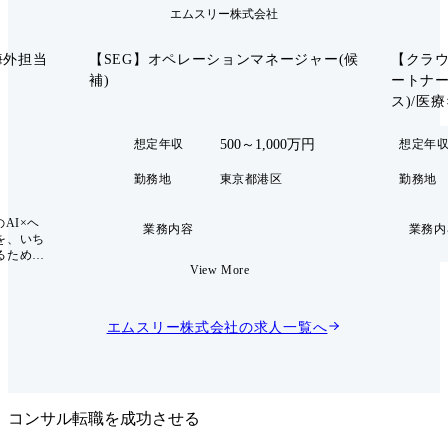
エムスリー株式会社
海外担当
【SEG】オペレーションマネージャー(候
【クラ
補)
ートナー
ス)/医療
500～1,000万円
想定年収
想定年
勤務地
東京都港区
勤務地
AI×ヘ
業務内容
業務内
を、いち
るために
View More
ーとのア
進を担っ
ンです。
タビュー
エムスリー株式会社
の求人一覧へ
lVkT4vSU
KnE ●
ラボ AI
発足した
に開発競
コンサル転職を成功させる
を駆使し
ットフォ