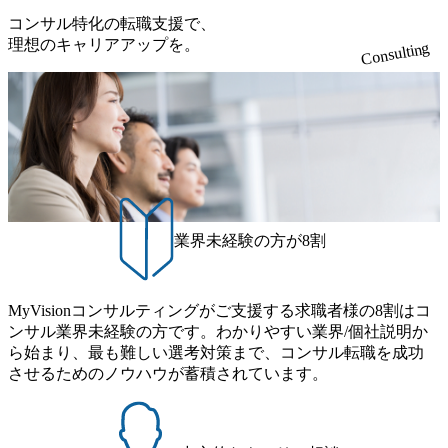
床現場へ
コンサル特化の転職支援で、
としてい
理想のキャリアアップを。
Consulting
精鋭チー
題を解決
器を日本
事業を推
増加し続
診断精度
療の実現
医療AI
。 エムス
開発にい
ます。例
業界未経験の方が8割
D-19流
a社と共同
ソフトウ
間で承認
ました。
MyVisionコンサルティングがご支援する求職者様の8割はコ
における
ンサル業界未経験の方です。わかりやすい業界/個社説明か
らに、世界
ムを日本
ら始まり、最も難しい選考対策まで、コンサル転職を成功
の臨床環
させるためのノウハウが蓄積されています。
の医療機
ラットフ
ます。こ
I技術を
すい価格