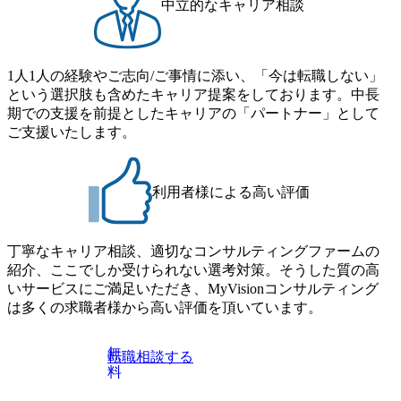
中立的なキャリア相談
技術を活
スを展開
の起案・新
具体的に
1人1人の経験やご志向/ご事情に添い、「今は転職しない」
薬企業・
という選択肢も含めたキャリア提案をしております。中長
器メーカ
期での支援を前提としたキャリアの「パートナー」として
ロジェク
現場の課
ご支援いたします。
実行す
製品を販
ォームの
国内外の
利用者様による高い評価
上、製品
フォーム
販売流通
丁寧なキャリア相談、適切なコンサルティングファームの
紹介、ここでしか受けられない選考対策。そうした質の高
.com/wat
いサービスにご満足いただき、MyVisionコンサルティング
ture=you
は多くの求職者様から高い評価を頂いています。
アントからの
.com/wat
無
転職相談する
) ・[AIプ
料
]
com/lp/m
時