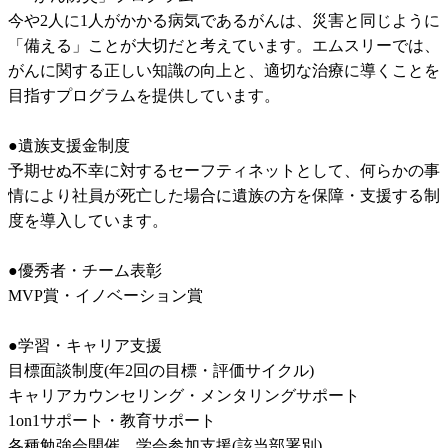
今や2人に1人がかかる病気であるがんは、災害と同じように
「備える」ことが大切だと考えています。エムスリーでは、
がんに関する正しい知識の向上と、適切な治療に導くことを
目指すプログラムを提供しています。	

●遺族支援金制度	

予期せぬ不幸に対するセーフティネットとして、何らかの事
情により社員が死亡した場合に遺族の方を保障・支援する制
度を導入しています。	

●優秀者・チーム表彰	

MVP賞・イノベーション賞	

●学習・キャリア支援	

目標面談制度(年2回の目標・評価サイクル)	

キャリアカウンセリング・メンタリングサポート	

1on1サポート・教育サポート	

各種勉強会開催、学会参加支援(該当部署別)	
