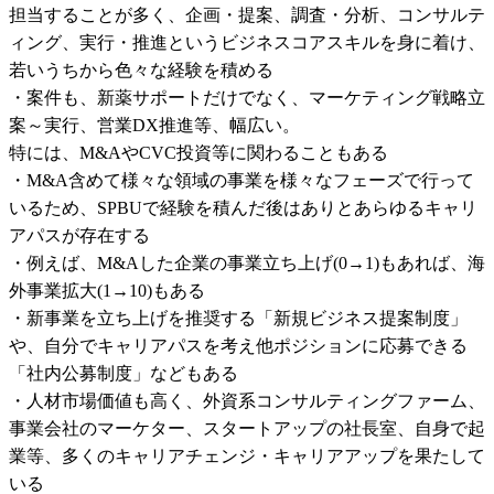
担当することが多く、企画・提案、調査・分析、コンサルテ
ィング、実行・推進というビジネスコアスキルを身に着け、
若いうちから色々な経験を積める

・案件も、新薬サポートだけでなく、マーケティング戦略立
案～実行、営業DX推進等、幅広い。

特には、M&AやCVC投資等に関わることもある

・M&A含めて様々な領域の事業を様々なフェーズで行って
いるため、SPBUで経験を積んだ後はありとあらゆるキャリ
アパスが存在する

・例えば、M&Aした企業の事業立ち上げ(0→1)もあれば、海
外事業拡大(1→10)もある

・新事業を立ち上げを推奨する「新規ビジネス提案制度」
や、自分でキャリアパスを考え他ポジションに応募できる
「社内公募制度」などもある

・人材市場価値も高く、外資系コンサルティングファーム、
事業会社のマーケター、スタートアップの社長室、自身で起
業等、多くのキャリアチェンジ・キャリアアップを果たして
いる
