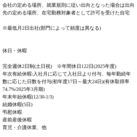
会社の定める場所、就業規則に従い出向となった場合は出向
先の定める場所、在宅勤務対象者として許可を受けた自宅	
※最低月2日出社(部門によって頻度は異なる)	

休日・休暇
完全週休2日制(土日祝)　※年間休日122日(2025年度)

年次有給休暇:入社月に応じて入社日より付与、毎年勤続年
数に応じた日数を付与(初年度17日～最大24日)(有休取得率
74.7%/2025年3月期)

年末年始休暇(12/30-1/3)

結婚休暇(5日)

弔慰休暇

産前産後休暇

育児・介護休業、他