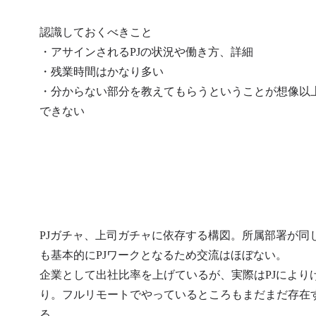
ービス・事業企画立案～
て下記をカバ
実行支援

フロントステ
認識しておくべきこと

・ビジネス・業務・シス
規ビジネス
・アサインされるPJの状況や働き方、詳細

テムの課題抽出、デジタ
ド戦略、マ
・残業時間はかなり多い

ルを活用した変革テーマ
戦略、営業
企画・立案・実行推進

ル改革、顧客
・分からない部分を教えてもらうということが想像以
・デジタル/IT戦略・計画
できない
～実行支援

・企業のパ
ションの再
プロジェクト事例

基づくター
・自動運転LV4車両の市場
マーと企業
ローンチ戦略策定

ンドの明確
・EVを活用したサービス
概算

事業開発・立ち上げ支援

・国内市場向け自動運転
・ターゲッ
PJガチャ、上司ガチャに依存する構図。所属部署が同
モビリティサービス開発
者体験設計
も基本的にPJワークとなるため交流はほぼない。

支援

ネルでのコ
企業として出社比率を上げているが、実際はPJにより
・ソフトウェア事業強化
ョンプラン
に向けた全社トランスフ
な体験・共
り。フルリモートでやっているところもまだまだ存在
ォーメーション

既存事業に
る。
