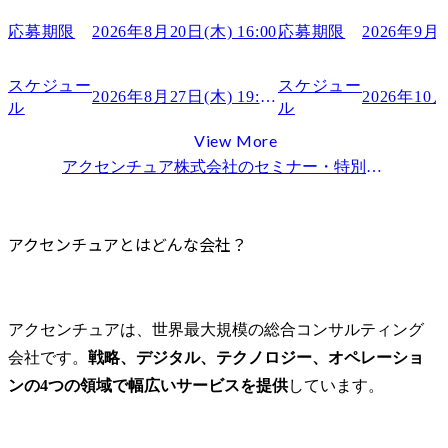
Agentforce案件のリアルと、生き残るキ
考会
アクセンチュアは中途採用者に厳しい
ャリアの作り方
応募期限
2026年8月20日(木) 16:00
応募期限
2026年9月3
アクセンチュアの事業分野と各部門の評判
アクセンチュアの主な分野と事業内容
スケジュー
スケジュー
2026年8月27日(木) 19:00～
ル
ル
アクセンチュアストラテジーの業務内容
アクセンチュアソングの業務内容
View More
アクセンチュアテクノロジーの業務内容
アクセンチュア株式会社
のセミナー・特別選考会情報一覧
アクセンチュアオペレーションズの業務内容
各事業分野の適性
アクセンチュアとはどんな会社？
アクセンチュアの全国拠点
アクセンチュアの求人と採用に関する評判
中途採用に対する評判
アクセンチュアは、世界最大規模の総合コンサルティング
障害者採用・雇用に対する評判
会社です。
戦略、デジタル、テクノロジー、オペレーショ
契約社員や派遣社員の評判
ンの4つの領域で幅広いサービスを提供
しています。
アクセンチュアの転職難易度と選考のポイント
新卒採用と中途採用の違い
アクセンチュアの中途採用の評判・選考プロセス