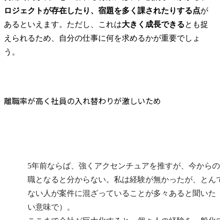
ーのチェン
ロジェクトが存在したり、宿題を多く課されたりする点
が
ト推進・体験
あるといえます。ただし、これは
大きく成長できる
とも捉
●プロジェク
えられるため、自分の仕事に何を求めるかが重要でしょ
保険業界

う。
従来の保険
超えて、保
日々の関係
くことので
モデルの構
離職率が高く社員の入れ替わりが激しいため
定事業運営
全体変革推
ド・マーケ
立案・実行
革、組織・
ータ利活用
5年前ならば、強くアクセンチュアを推すが、今から
度化、顧客
職となると分からない。私は経験が無かったが、とん
含めたカス
ない人が案件に混ざっていることが多々あると聞いた
トの必要シ
案・開発

い意味で）。
