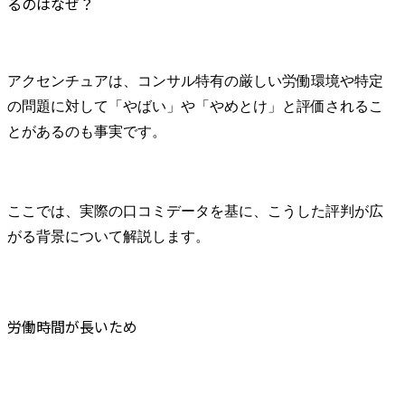
るのはなぜ？
ィングは勿論、クライア
るための要
ント同士をつなぎ、産業
ルティング集
を横断してのコンサルテ
ィングも行っています。

プロジェク
アクセンチュアは、コンサル特有の厳しい労働環境や特定
本部だけで
本ポジションでは、自動
ンチュア全
の問題に対して「やばい」や「やめとけ」と評価されるこ
車業界の経営/テクノロジ
材やサービ
とがあるのも事実です。
ー・コンサルティングの
業して、企
専門家として、主に下記
提供のフロ
を担当していただきま
に関わる変
す。

れを下支え
ここでは、実際の口コミデータを基に、こうした評判が広
テクノロジ
がる背景について解説します。
主要なプロジェクトテー
業員体験含
マは以下の通りとなりま
テージに関
す。

めた全領域
・全社戦略策定、事業企
支援します。
画支援

労働時間が長いため
・営業改革、SCM改革、
●業務内容

CRM改革などの構想・計
担当業界に
画~実行支援

た中で、企
・消費者向けデジタルサ
のカウンタ