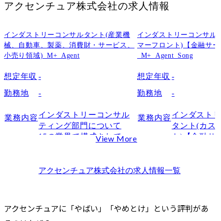
アクセンチュア株式会社
の求人情報
インダストリーコンサルタント(産業機
インダストリーコンサル
械、自動車、製薬、消費財・サービス、
マーフロント)【金融サ
小売り領域)_M+_Agent
_M+_Agent_Song
想定年収
-
想定年収
-
勤務地
-
勤務地
-
インダストリーコンサル
インダスト
業務内容
業務内容
ティング部門について

タント(カス
15の業界で構成されてい
ト)【金融サ
View More
る、業界特化型コンサル
は顧客(生活
ティング部門です。

人顧客および
める提供価値
アクセンチュア株式会社
の求人情報一覧
特定の産業領域に関する
義し、持続
高い経験・知見を活か
を実現する
し、その領域のクライア
深い知見を
アクセンチュアに「やばい」「やめとけ」という評判があ
ントに対するコンサルテ
起点とした