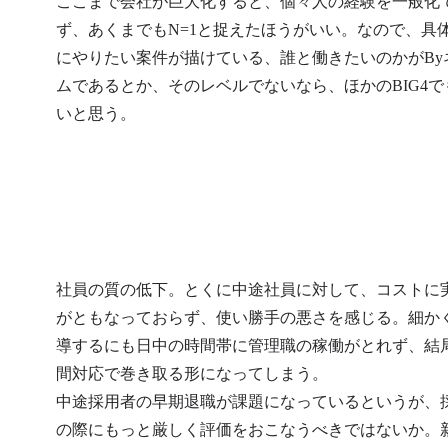
ここまで会社が巨大化すると、個々人の経験を一般化
銀行業界

ず、あくまでもN=1と捉えたほうがいい。なので、具
インターネ
にやりたい案件が描けている、誰と働きたいのかがBy
グ、アプリ
フトに伴う
ムであるとか、そのレベルでないなら、ほかのBIG4で
モデルの全
いと思う。
プリバンク
の導入・高
革推進、デ
ティング戦
用高度化
社員の質の低下。とくに中途社員に対して、コストに
がともなっておらず、使い勝手の悪さを感じる。細か
導するにも日中の時間帯に管理職の稼働がとれず、結
間対応で巻き取る形になってしまう。

中途採用者の早期退職が課題になっているというが、
の際にもっと厳しく評価をおこなうべきではないか。