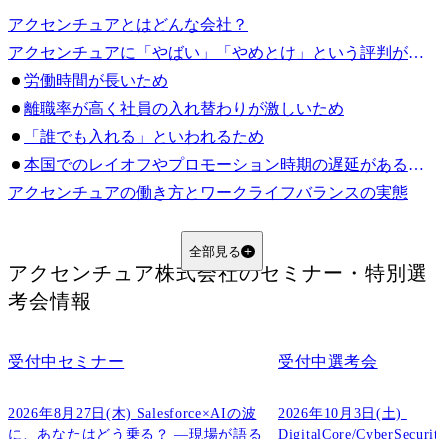
アクセンチュアとはどんな会社？
アクセンチュアに「やばい」「やめとけ」という評判があるのはなぜ？
労働時間が長いため
離職率が高く社員の入れ替わりが激しいため
「誰でも入れる」といわれるため
本国でのレイオフやプロモーション時期の遅延があるため
アクセンチュアの働き方とワークライフバランスの実態
労働時間改善についての取り組み
ダイバーシティへの取り組み
全部見る
アクセンチュア株式会社
のセミナー・特別選
アクセンチュア サテライトオフィスの評判
考会情報
アクセンチュアの年収と報酬の実態
アクセンチュアの平均年収と給与制度
アクセンチュアの年収に関する評判・口コミ
受付中
セミナー
受付中
選考会
退職後のキャリアパスとアクセンチュアのブランド価値
2026年8月27日(木) Salesforce×AIの波
2026年10月3日(土) 
アクセンチュアへの転職に関する実態
に、あなたはどう乗る？ ―現場が語る
DigitalCore/CyberSecu
アクセンチュアへ転職すると後悔する