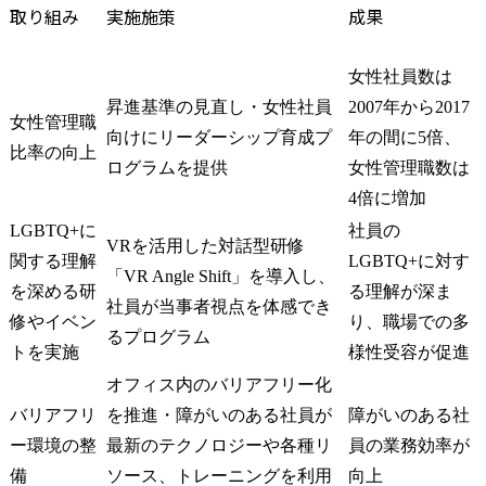
取り組み
実施施策
成果
女性社員数は
昇進基準の見直し・女性社員
2007年から2017
女性管理職
向けにリーダーシップ育成プ
年の間に5倍、
比率の向上
ログラムを提供
女性管理職数は
4倍に増加
LGBTQ+に
社員の
VRを活用した対話型研修
関する理解
LGBTQ+に対す
「VR Angle Shift」を導入し、
を深める研
る理解が深ま
社員が当事者視点を体感でき
修やイベン
り、職場での多
るプログラム
トを実施
様性受容が促進
オフィス内のバリアフリー化
バリアフリ
を推進・障がいのある社員が
障がいのある社
ー環境の整
最新のテクノロジーや各種リ
員の業務効率が
備
ソース、トレーニングを利用
向上