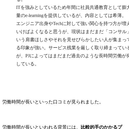
など

ビス・商品
ITを強みとしているため年間に社員共通教育として膨
立案

量のe-learningを提供しているが、内容としては希薄。

※テクノロジーを活用し
バックステー
た事業開発からデジタル
セス・デー
エンジニア出身やTechに対して強い関心を持つ方が増
業務改革まで、企業のみ
ジー・組織
いけばよくなると思うが、現状はまだまだ「コンサル
ならずモビリティ業界の
めたオペレ
いう肩書ほしさやそれを見せびらかしたい人が集まっ
構造を変えるようなトラ
デル改革

ンスフォーメーションの
る印象が強い。サービス残業を厳しく取り締まってい
プランニングから実行支
・フロント
が、PJによってはまだまだ過去のような長時間労働が
援を行っています。
義した体験
している。
プロセス改
源・組織変
用・データ
スタマーフ
ノロジー変
配賦含めた
労働時間が長いといった口コミが見られました。
革

・また、変
となる従業
る多様なス
労働時間が長いといわれる背景には、
比較的手のかかるプ