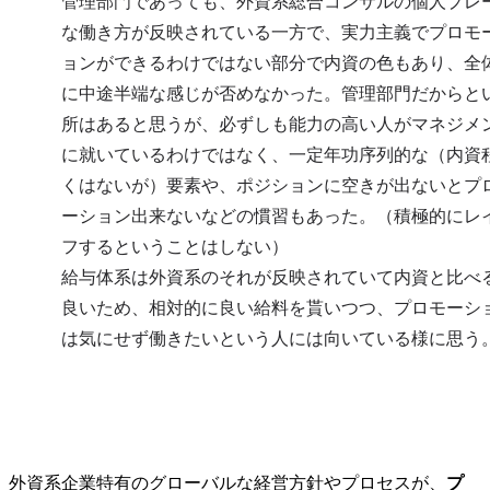
管理部門であっても、外資系総合コンサルの個人プレ
な働き方が反映されている一方で、実力主義でプロモ
ョンができるわけではない部分で内資の色もあり、全
に中途半端な感じが否めなかった。管理部門だからと
所はあると思うが、必ずしも能力の高い人がマネジメ
に就いているわけではなく、一定年功序列的な（内資
くはないが）要素や、ポジションに空きが出ないとプ
ーション出来ないなどの慣習もあった。（積極的にレ
フするということはしない）

給与体系は外資系のそれが反映されていて内資と比べ
良いため、相対的に良い給料を貰いつつ、プロモーシ
は気にせず働きたいという人には向いている様に思う
外資系企業特有のグローバルな経営方針やプロセスが、
プ