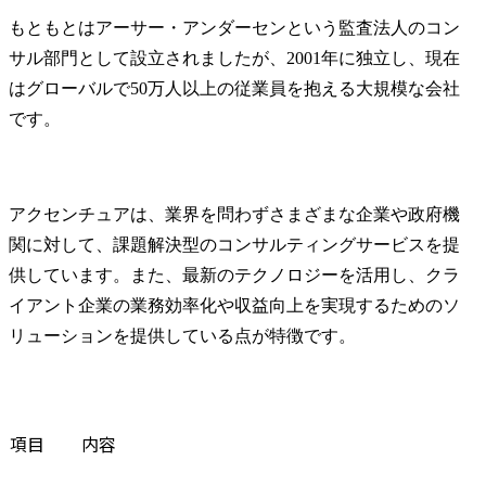
アクセンチュアの転職で後悔しないためのポイント
もともとはアーサー・アンダーセンという監査法人のコン
転職後に後悔しないための準備の仕方
サル部門として設立されましたが、2001年に独立し、現在
自身に合ったプロジェクトや職場の見極め方
はグローバルで50万人以上の従業員を抱える大規模な会社
アクセンチュアの企業文化と適応するための心構え
です。
アクセンチュアの採用大学と学歴フィルターについて
アクセンチュアの求人情報
まとめ
アクセンチュアは、業界を問わずさまざまな企業や政府機
FAQ
関に対して、課題解決型のコンサルティングサービスを提
「激務でやばい」という評判をよく目にしますが、プライベートとの両立は可能ですか？
供しています。また、最新のテクノロジーを活用し、クラ
アクセンチュアでの経験は、その後のキャリアにどう活かせますか？
イアント企業の業務効率化や収益向上を実現するためのソ
リューションを提供している点が特徴です。
項目
内容