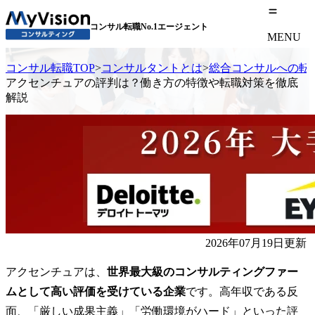
コンサル転職No.1エージェント
MENU
コンサル転職TOP
>
コンサルタントとは
>
総合コンサルへの転
アクセンチュアの評判は？働き方の特徴や転職対策を徹底
解説
2026年07月19日更新
アクセンチュアは、
世界最大級のコンサルティングファー
ムとして高い評価を受けている企業
です。高年収である反
面、「厳しい成果主義」「労働環境がハード」といった評