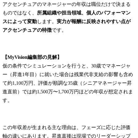
アクセンチュアのマネージャーの年収は職位だけで決まる
ものではなく、
所属組織や担当領域、個人のパフォーマン
スによって変動
します。
実力が報酬に反映されやすい点が
アクセンチュアの特徴
です。
【MyVision編集部の見解】
仮の条件でシミュレーションを行うと、30歳でマネージャ
ー（昇進1年目）に就いた場合は残業代非支給の影響も含め
て約1,100万円、評価が順調な35歳（シニアマネージャー昇
進直前）では約1,500万〜1,700万円ほどの年収が想定されま
す。
この年収差が生まれる主な理由は、フェーズに応じた評価
軸の違いにあります。昇進直後は現場でのリーダーシップ