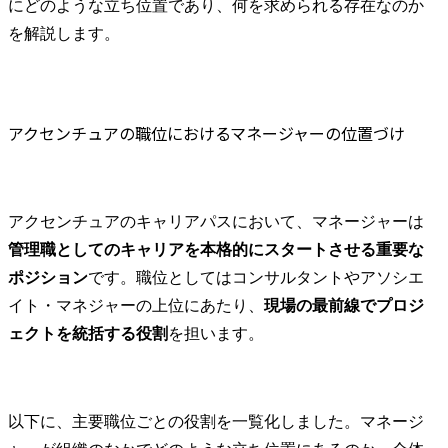
アクセンチュアのマネージャーに関するFAQ
にどのような立ち位置であり、何を求められる存在なのか
コンサルティング未経験からでも、マネージャーとして採用される可能性はありますか？
を解説します。
マネージャーは激務という声もありますが、プライベートとの両立は可能ですか？
アクセンチュアの職位におけるマネージャーの位置づけ
アクセンチュアのキャリアパスにおいて、マネージャーは
管理職としてのキャリアを本格的にスタートさせる重要な
ポジション
です。職位としてはコンサルタントやアソシエ
イト・マネジャーの上位にあたり、
現場の最前線でプロジ
ェクトを統括する役割
を担います。
以下に、主要職位ごとの役割を一覧化しました。マネージ