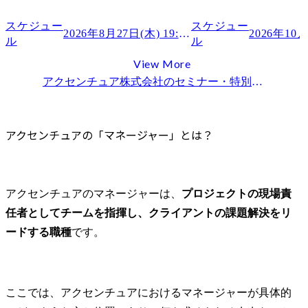
原則：即マネージャー採用は難易度が高い
マネージャーポジションで採用される人の特徴
スケジュー
スケジュー
2026年8月27日(木) 19:00～
ル
ル
未経験（コンサル経験なし）の場合の現実的なキャリアスタート
中途採用時のオファー年収の決まり方
View More
アクセンチュア マネージャーのキャリアパス
アクセンチュア株式会社
のセミナー・特別選考会情報一覧
社内での昇進：シニアマネージャーへの道
社外への転職：事業会社やほかのファームでのキャリア
アクセンチュアの「マネージャー」とは？
アクセンチュアのマネージャー転職を成功させるには
プロジェクトマネジメント経験の棚卸し
リーダーシップと成果創出実績のアピール
アクセンチュアのマネージャーは、
プロジェクトの現場責
ビヘイビア面接（STAR面接）への対策
任者としてチームを指揮し、クライアントの課題解決をリ
アクセンチュアへの転職ならMyVisionへ
ードする職種
です。
MyVisionがアクセンチュア転職に強い理由
専門エージェントを活用するメリット
アクセンチュアの求人情報
まとめ
ここでは、アクセンチュアにおけるマネージャーが具体的