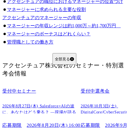
アクセンチュアの職位におけるマネージャーの位置づけ
マネージャーに求められる主要な役割
アクセンチュアのマネージャーの年収
マネージャーの年収レンジは約1,000万～約1,700万円
マネージャーのボーナスはどれくらい？
管理職としての働き方
アクセンチュア マネージャーの具体的な仕事内容と責任
プロジェクトの「デリバリー（成果物）」に対する全責任
全部見る
アクセンチュア株式会社
のセミナー・特別選
クライアントとの折衝とリレーション構築
考会情報
チームメンバーの育成と管理（ピープルマネジメント）
自社（組織）への貢献活動
マネージャーへの昇進に必要な年次とスキル
受付中
セミナー
受付中
選考会
昇進の目安となる年次（新卒入社・中途入社）
2026年8月27日(木) Salesforce×AIの波
2026年10月3日(土) 
昇進に不可欠なスキルと経験
に、あなたはどう乗る？ ―現場が語る
DigitalCore/CyberSecu
昇進の評価プロセス（CDP・タレントレビュー）
Agentforce案件のリアルと、生き残るキ
考会
アクセンチュアへの転職でマネージャーからの採用は可能？
ャリアの作り方
応募期限
2026年8月20日(木) 16:00
応募期限
2026年9月3