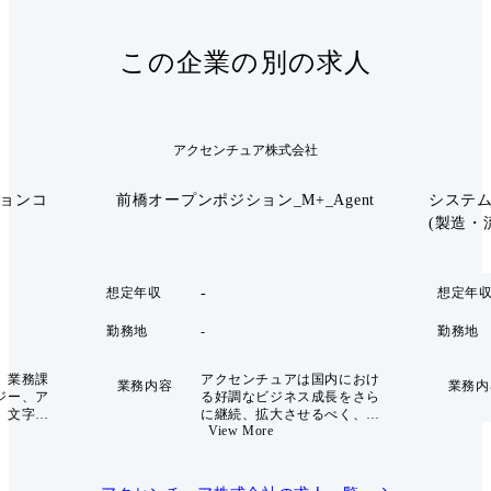
この企業の別の求人
アクセンチュア株式会社
ションコ
前橋オープンポジション_M+_Agent
システ
(製造・流通
-
想定年収
想定年
勤務地
-
勤務地
、業務課
アクセンチュアは国内におけ
業務内容
業務内
ジー、ア
る好調なビジネス成長をさら
、文字通
に継続、拡大させるべく、お
View More
の変革に
客様のイノベーション創出に
て提供す
より貢献できる体制を全国規
で、
模で強化していくため、東京
Officer)
オフィスおよび関西オフィス