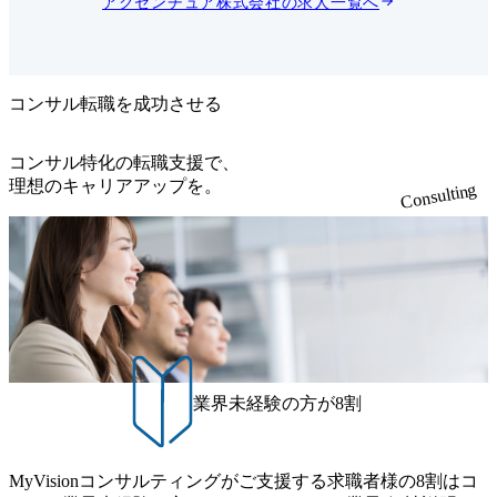
アクセンチュア株式会社
の求人一覧へ
門性のあ
の拡充、そして日本全国拠点
して成長
の開設、拡充を進めてまいり
持ってい
ました。 アクセンチュア・ア
。入社か
ドバンスト・テクノロジーセ
ャリアイ
ンター前橋では、デジタル・
のオペレ
トランスフォーメーションの
コンサル転職を成功させる
実質的ト
基盤となる ITを、地元のIT企
いること
業とも連携して、前橋から国
ていま
内外のお客様に提供します。
コンサル特化の転職支援で、
特に全国規模の小売業創業の
理想のキャリアアップを。
Consulting
isorに成長
地としての群馬は、国内外の
記4つの
知見を集積した小売業向けIT
プロジェ
サービスおよび金融業向けモ
現場体
ダナイゼーション拠点を目指
中で、専
しています。 自治体や県内企
頂きます
業などに対する、デジタル活
ェーン構
用力のさらなる向上のための
スマインド
研修・ワークショップなどを
ジメント
通して「日本最先端デジタル
セキュリテ
県」を目指す群馬県を支援し
デジタル化
ます。 弊社のすべての国内拠
ェッショ
点は支社・子会社ではなくア
業界未経験の方が8割
チームが経
クセンチュア本体のひとつの
orth
拠点であり、大都市圏(東
き継ぎ、
京・関西)の下請けではな
渡る変革
く、本社を含む他拠点と同等
ることが
の位置づけとして運営してい
MyVisionコンサルティングがご支援する求職者様の8割はコ
サルタン
ます。 企業におけるデジタル