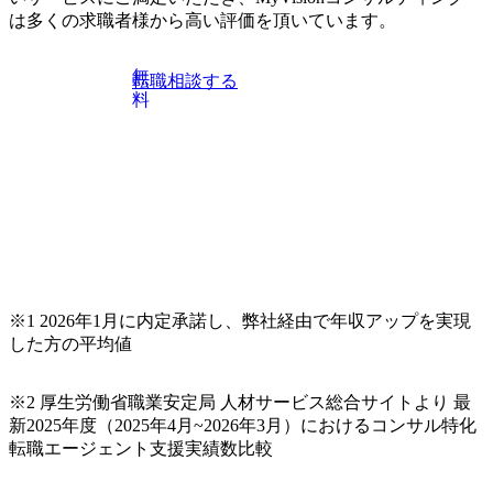
米・欧・亜
ロジェクトのマネジメント。
は多くの求職者様から高い評価を頂いています。
ゼロベー
テスト・移行などの計画策
メント ・
定・推進・管理 ②アプリケー
ボティク
ション ・システム要件定義
無
転職相談する
プを活用
者、アプリケーション設計
料
ラットフ
者、アプリケーションデベロ
場のIOT
ッパ― ・保守・運用のアプリ
キュリテ
ケーションエンハンス要員
プログラ
③ITインフラ ・エンタープラ
ギー業に
イズ・インフラストラクチ
ナリティク
ャ・トランスフォーメーショ
築コスト
ン ・クラウド・マイグレーシ
データの
ョン&モダナイゼーション ・
ング転用
サービス・リライアビリテ
ルアセッ
ィ・エンジニアリング(SRE)
構築
※1 2026年1月に内定承諾し、弊社経由で年収アップを実現
した方の平均値
※2 厚生労働省職業安定局 人材サービス総合サイトより 最
新2025年度（2025年4月~2026年3月）におけるコンサル特化
転職エージェント支援実績数比較