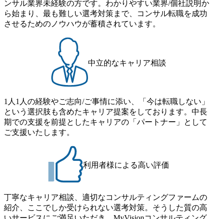
ンサル業界未経験の方です。わかりやすい業界/個社説明か
のために
トランスフォーメーション案
き着くため
ら始まり、最も難しい選考対策まで、コンサル転職を成功
件において、最先端のテクノ
Road
ロジーを活用した業務・ビジ
させるためのノウハウが蓄積されています。
造的思考
ネスの変革を推進するため
筋の変更
に、戦略企画から変革実行・
極めて高
運用まで一貫した支援を行い
ーダーシ
ます。 技術要素としては要件
材巻き込
定義、設計、構築、テスト、
中立的なキャリア相談
必要で
開発、保守、運用だけでな
く、クラウドシフトの効果を
は最新のテ
最大化するために、アプリケ
企業のオ
ーション・インフラおよびセ
を起こす
キュリティの垣根を超え、統
1人1人の経験やご志向/ご事情に添い、「今は転職しない」
けること
合的なITサービスの計画・設
という選択肢も含めたキャリア提案をしております。中長
ていま
計・構築・移行およびその後
期での支援を前提としたキャリアの「パートナー」として
ムに比較
の運営を実現します。 ①コン
に対する
サルティング ・デジタルトラ
ご支援いたします。
ルで求め
ンスフォーメーション(IT+業
の中で
務・組織)のためのグランド
に携わった
デザイン、変革ロードマップ
を生かし
の策定 ・既存IT・最新テクノ
利用者様による高い評価
そうでな
ロジーを組み合わせた全体ア
的に最新
ーキテクチャ・ソリューショ
いての勉
ンのデザイン ・デジタルトラ
で頂くこ
ンスフォーメーションプロジ
丁寧なキャリア相談、適切なコンサルティングファームの
ェクトのデリバリー(要件定
紹介、ここでしか受けられない選考対策。そうした質の高
ル対応の
義～設計・開発～テスト・導
ーン構築
入～定着化) ・グローバルプ
いサービスにご満足いただき、MyVisionコンサルティング