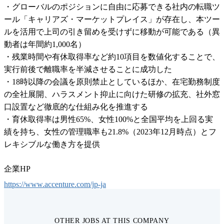
・グローバルのポジションに自由に応募できる社内の転職ツ
ール「キャリアズ・マーケットプレイス」が存在し、本ツー
ルを活用で上司の引き留めを受けずに移動が可能である（異
動者は年間約1,000名）

・残業時間や有休取得率など約10項目を数値化することで、
実行前後で離職率を半減させることに成功した

・18時以降の会議を原則禁止としているほか、在宅勤務制度
の全社展開、ハラスメント抑止に向けた研修の拡充、社外窓
口設置など徹底的な仕組み化を推進する

・育休取得率は男性65%、女性100%と全国平均を上回る実
績を持ち、女性の管理職率も21.8%（2023年12月時点）とフ
レキシブルな働き方を提供
企業HP
https://www.accenture.com/jp-ja
OTHER JOBS AT THIS COMPANY