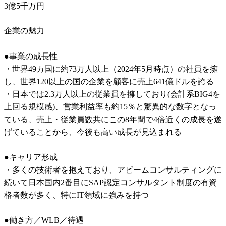
3億5千万円
企業の魅力
●事業の成長性

・世界49カ国に約73万人以上（2024年5月時点）の社員を擁
し、世界120以上の国の企業を顧客に売上641億ドルを誇る

・日本では2.3万人以上の従業員を擁しており(会計系BIG4を
上回る規模感)、営業利益率も約15％と驚異的な数字となっ
ている、売上・従業員数共にこの8年間で4倍近くの成長を遂
げていることから、今後も高い成長が見込まれる

●キャリア形成

・多くの技術者を抱えており、アビームコンサルティングに
続いて日本国内2番目にSAP認定コンサルタント制度の有資
格者数が多く、特にIT領域に強みを持つ

●働き方／WLB／待遇
