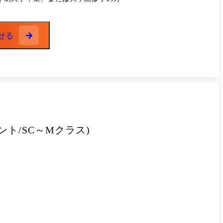
せる
ト/SC～Mクラス)