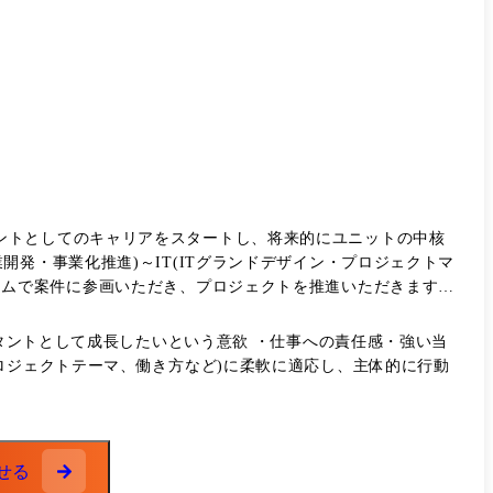
ームで案件に参画いただき、プロジェクトを推進いただきます。
物流】新規ビジネス創出プログラムの企画・運営支援 ・【旅行・
ビス企画・事業検討 ・【情報・通信】次世代データ連携プラッ
ルタントとして成長したいという意欲 ・仕事への責任感・強い当
ロジェクトテーマ、働き方など)に柔軟に適応し、主体的に行動
刷新に向けた業務・システム構想支援 ●プロジェクトマネジメ
構築プロジェクトの推進支援 ・【サービス】全社ビジネスプロ
せる