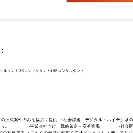
)
サルタント
DXコンサルタント
戦略コンサルタント
方の上流案件のみを幅広く提供 ・社会課題～デジタル・ハイテク系の
下の通り。 -事業会社向け、戦略策定～変革実現 -社会問題
戦略策定 ・これらの領域に幅広くアサインメント ・若手でもバイ