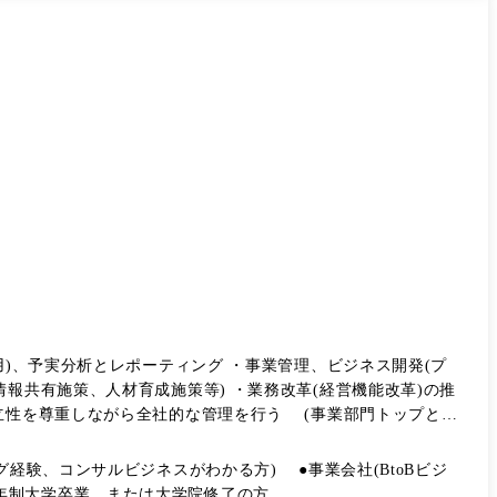
用)、予実分析とレポーティング ・事業管理、ビジネス開発(プ
報共有施策、人材育成施策等) ・業務改革(経営機能改革)の推
立性を尊重しながら全社的な管理を行う (事業部門トップとの
供し決断を支援する) ●担当業務 上記経営企
画業務における企画立案〜推進調整〜オペレーションを実施します。 実際に担当する業務はご本人のこれまでの経験やキャリア志向も考慮の上、決定します。 ●職階 課長代理
経験、コンサルビジネスがわかる方) ●事業会社(BtoBビジ
経験、または企画部門において主体的に企画をやりきった実務経験を持つ方 ●学歴 4年制大学卒業、または大学院修了の方