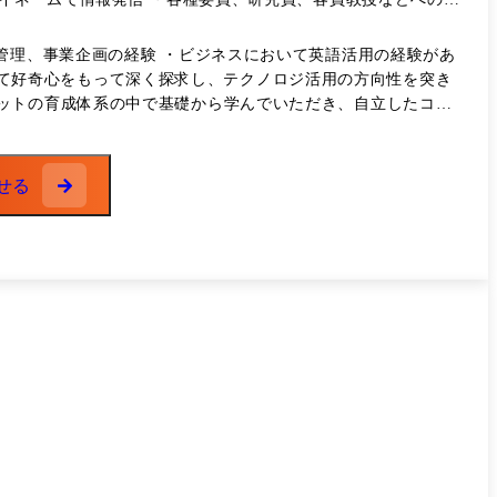
chと呼ばれる先端テクノロジ領域に対して、技術の深い領域まで
管理、事業企画の経験 ・ビジネスにおいて英語活用の経験があ
マーケット動向、政府政策等、取り巻く環境を踏まえて戦略策
ットの育成体系の中で基礎から学んでいただき、自立したコン
来予測 【今後拡大を予定している領
の企業や官公庁に向けたコンサルティングをしてみたいという志の
業戦略、技術戦略等の立案に向けた調査検討 ・業務改革、デ
せる
も重要ですので、幅広いコンサルティング案件も合わせて経験