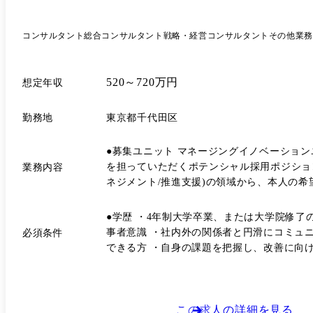
コンサルタント
総合コンサルタント
戦略・経営コンサルタント
その他業務
520～720万円
想定年収
勤務地
東京都千代田区
●募集ユニット マネージングイノベーションユニット ●ポジション概要 本ポジションは、未経験からコンサルタントとしてのキャリアをスター
を担っていただくポテンシャル採用ポジションです。 ●職階 コンサルタント ●担当業務 ビジネス(事業創出・事業開発・事業化推進)～IT(ITグ
業務内容
ネジメント/推進支援)の領域から、本人の
●過去プロジェクト例 [ビジネス] ・【公
観光】観光サービスアプリのビジネスモデル
●学歴 ・4年制大学卒業、または大学院修了
トフォームの事業モデル検討 ・【商社・卸売】貿易関連プラットフォームサー
事者意識 ・社内外の関係者と円滑にコミュ
必須条件
ビスの企画・構想支援 ・【不動産】会社統
できる方 ・自身の課題を把握し、改善に向
ント/推進支援 ・【公共】基幹システム再
セス改革プロジェクトの推進支援 ・【情報・通信】金融関連事業拡大に伴う業務
▼ シニアマネージャー ▼ ディレクター ▼ マネージングディレクター コンサルタント、シニアコンサルタ
はセールス活動および社内のマネジメント・
この求人の詳細を見る