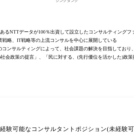
シンクタンク
であるNTTデータが100％出資して設立したコンサルティングファ
戦略、IT戦略等の上流コンサルを中心に展開している

という未来志向型のコンサルティングによって、社会課題の解決を目指して
)社会政策の提言」、「民に対する、(先行優位を活かした)政策
も経験可能なコンサルタントポジション(未経験