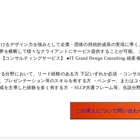
として企業・団体の持続的成長の実現に導く。 【主なクライアント・インダストリー】 インダストリ
界を横断して様々なクライアントにサービス提供することが可能。 
ど
り組みにおいて、クライアントの持続的成長に向けたシステム化構想
の保守切れに伴いオープン化の検討を志すクライアントに対し、クライ
ずれか必須 ・コンサルティングファームに在籍した経験があり、コンサルタントと
したシステム化方針の可視化・整理を行い、システム化計画の立案をリードする 担当業
、プレゼンテーション等のスキルを有する方 ・ベンダー、またはユ
gn Consulting」の実稼働における中心的な役割を担っていただき
主導した経験を多く有する方 ・SLCP共通フレーム等、当該分野におけ
ライアントのありたい姿について、デザイン能力を強みとして整理する
担当クライアントでのビジネス拡充を中心としながら、新規クライア
この求人について問い合わ
プ、人材の採用・育成等にも関わって頂きます。 ●職階 シニアコンサルタント、マネージャー