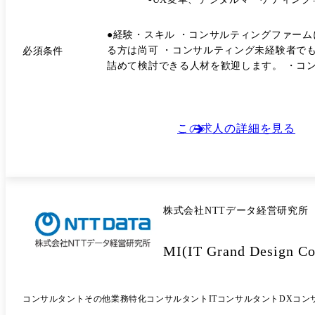
任も可能 【DeepTechチームのミッション・特徴】 ・先端技術を活用しイノベーションの実現に向けた企業・官公庁の技術戦略策定、具体的な技術活用に至るまで一気通貫のト
ータルコンサルティングを提供することをミッ
●経験・スキル ・コンサルティングファー
入り込み、研究者や研究企画担当者と同じ目
る方は尚可 ・コンサルティング未経験者でも、ディープテックに限らずマーケット動向や国家戦略・政策に対して好奇心をもって深く探求し、テクノロジ活用の方向性を突き
必須条件
定を行います。 【主なクライアント/インダストリー】 製造業、情報通信業、及び官公庁 【PJ例】 ・遺伝子工学技術の技術戦略策定 ・新素材半導体の将来動向予測 ・ヘルス
詰めて検討できる人材を歓迎します。 ・コ
ケアビジネスにおける先端テクノロジの活用方針検討
サルタントとして活躍できるようなるために協
域】 ・宇宙利用/海洋利用 ・航空・防衛 ・フォトニクステクノロジー ●担当業務 ユニットとしては、デジタ
両方の戦略立案、構想策定、企画推進等の
ジタル戦略立案、新規事業計画、 BPRなど戦略/ビジネス コンサルが担
この求人の詳細を見る
をはじめとするテクノロジリサーチも多く実
していただきます。 ●職階 コンサ
株式会社NTTデータ経営研究所
MI(IT Grand Design 
コンサルタント
その他業務特化コンサルタント
ITコンサルタント
DXコン