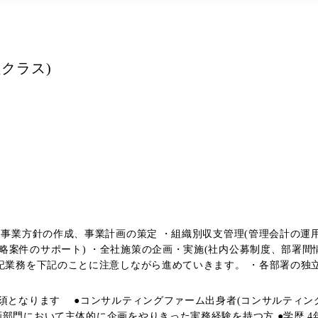
クラス)
・事業方針の作成、事業計画の策定 ・組織別収支管理(管理会計の運
案件のサポート) ・全社施策の企画・実施(社内公募制度、部署間情
記業務を下記のことに注意しながら進めていきます。 ・各部署の独
ズオンで進めていく (経営トップの意向を確実にとらえタイムリーに情報を提
須となります ●コンサルティングファーム出身者(コンサルティング
ネス)における経営企画部門