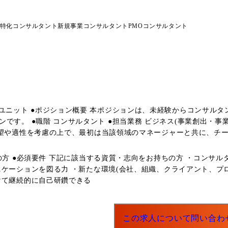
特化コンサルタント
新規事業コンサルタント
PMOコンサルタント
トし、将来的にユニットの中核
ランドデザイン・プロジェクトマ
希望や適性を考慮の上で、最初は当該領域のマネージャーと共に、チ
共】社会課題を踏まえた将来の社会・サービスの企画検討 ・【運輸・
企画・実証支援 ・【ヘルスケア】ヘルスケア領域における新規サー
の方 ●必須要件 下記に該当する資質・志向をお持ちの方 ・コンサ
ビスの立ち上げ・拡大支援 [IT] ●ITグランドデザイン(企画・構想) ・【金融】新規デジタルサー
ニケーションを図る力 ・新たな環境(会社、組織、クライアント、プ
合に伴う基幹システム統合の企画・構想支援 ・【金融】基幹システム
けて継続的に自己研鑽できる
構築プロジェクトの推進支援 ・【公共】大規模行政サービスシステム
・システム検討支援 ●キャリアパス コンサルタント ▼ シニアコンサルタント ▼ マネージャー
ントは主にコンサルティングのデリバリを担当。 マネージャー以上
この求人について問い合わ
事業戦略立案にミッションの比重が移ってきます。