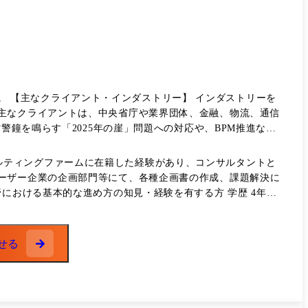
ーを
主なクライアントは、中央省庁や業界団体、金融、物流、通信
・システム化計画を、デザイン能力(構想力、可視化力等)を強
アントの目的や課題感、その他状況をもとに、ありたい方式(リ
務 ・プロジェクトリーダー/マ
ーザー企業の企画部門等にて、各種企画書の作成、課題解決に
ます。知見が不足する分野については、内部支援または別途有識者をアレ
る基本的な進め方の知見・経験を有する方 学歴 4年制
ことで、プロジェクト推進をしていただきます。 【以下2
ントの開拓も含めて、セールス活動業務も担当して頂き、ビジ
せる