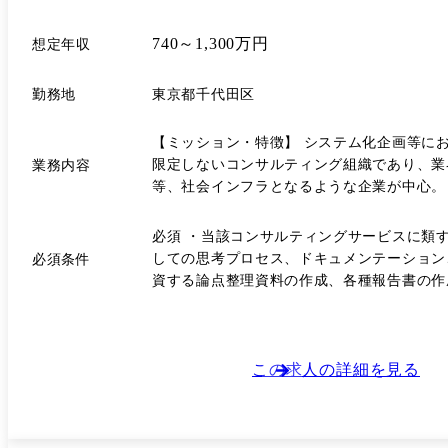
740～1,300万円
想定年収
勤務地
東京都千代田区
【ミッション・特徴】 システム化企画等におけるデザイン力を強み
限定しないコンサルティング組織であり、業
業務内容
等、社会インフラとなるような企業が中心。 【コンサルティングサービス】 ●IT Grand Design Consulting 経産省警鐘を鳴らす「2025年の崖」問題への対応や、BPM推進な
をはじめとした企業・団体のデジタル化の取
みとし、立案を行う (例)メインフレーム
必須 ・当該コンサルティングサービスに類する分野において、リード経験のある方 下記い
ホスト、リライト、リビルド、システム更改)をはじめと
しての思考プロセス、ドキュメンテーション
必須条件
ネージャーとして、「IT Grand Desi
資する論点整理資料の作成、各種報告書の作成を
ンジしますので、体制内にて有効に連携し、ク
大学卒業、または大学院修了の方
点については、主にマネージャー以上】 ・
ネスの拡大にも貢献・実感して頂きます。 ・当組織のビジネスモデル・組織の検討・拡充や、プロフェッショナルサービスとしてのサービス開発・継続的なブラッシュアッ
この求人の詳細を見る