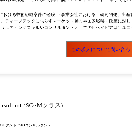
ションと考えております。 ・業界を問わず、ITではなくDeepTe
ムにおける技術戦略案件の経験 ・事業会社における、研究開発、生産
線で技術に関するディスカッションを行い、クライアントニーズや
ンサルティングスキルやコンサルタントとしてのビヘイビアは当ユニ
 ・行動変容の理論を活用した教育コンテンツ策定 ・量子コンピューティングの将
力を惜しみません。 ・日本の今後の発展に向けて、DeepTech
ルをキーワードとした、社会課題および事業課題解決に向けた 官民
ある方と一緒にお仕事をしたいと考えています。 ●学歴 4年制大学卒業、理系大学院修了のかたは尚可
上流コンサルティング業務が中心となります。 ・経営戦略、事
この求人について問い合わ
う領域のリード、デリバリ DeepTechチームは上記の中でもマーケットリサーチや、技術論文調査
施します。 ただ、ベーシックなコンサルティング能力をつけること
ルタント シニアコンサルタント
Consultant /SC~Mクラス)
サルタント
PMOコンサルタント