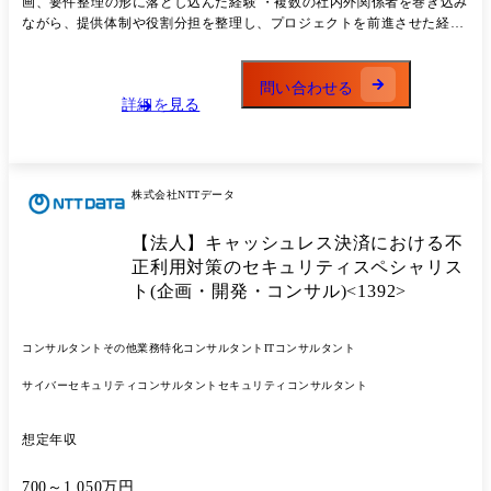
画、要件整理の形に落とし込んだ経験 ・複数の社内外関係者を巻き込み
外のNTTデータのグループ会社と連携し、JMNCの顧客に対する要件の
ながら、提供体制や役割分担を整理し、プロジェクトを前進させた経験
ヒアリング、ヒアリング結果に基づく提案内容検討、 JMNCへの提案内
※システム運用でセキュリティ、ネットワーク関連の経験をしてきた
容の説明等について支援を実施します。 それらの活動においては、
方やリーダーをされてきた方もご応募いただけます ・英語の資料読解や
JMNCの顧客の成功を一緒に検討し顧客へ働きかける、顧客と当社グル
メール対応、会議参加等に抵抗がないこと
問い合わせる
ープ組織及び当社グループ組織内をつなげる(高品質のノウハウ・方法論
詳細を見る
を共有することも含む)、顧客の設定、活動プロセスを最適化すること等
を通じてJMNCビジネスの推進力を高めることも求めらます。
株式会社NTTデータ
【法人】キャッシュレス決済における不
正利用対策のセキュリティスペシャリス
ト(企画・開発・コンサル)<1392>
コンサルタント
その他業務特化コンサルタント
ITコンサルタント
サイバーセキュリティコンサルタント
セキュリティコンサルタント
想定年収
700～1,050万円