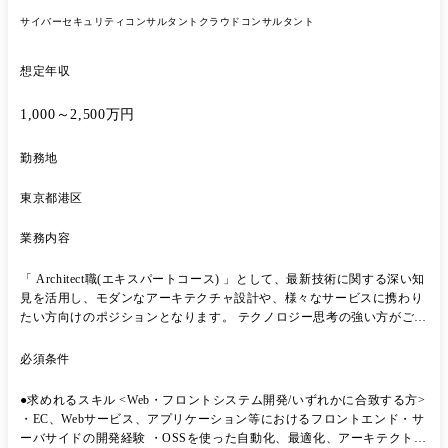
ことでさらに市場価値を高めることができます。
サイバーセキュリティコンサルタント
クラウドコンサルタント
想定年収
1,000～2,500万円
勤務地
東京都港区
業務内容
「 Architect職(エキスパートコース) 」として、最新技術に関する深い知
見を活用し、モダンなアーキテクチャ設計や、様々なサービスに携わり
たい方向けのポジションとなります。 テクノロジー思考の強い方がご活
躍いただけるポジションとなります。 「テクノロジー」を重視する当社
では、好奇心旺盛な技術者が数多く参画しています。 顧客の真の課題改
必須条件
善を実現する上で、大手顧客に対するIT戦略立案/新規システムのグラン
ドデザン策定/クラウドの最適化/RPA支援/セキュリティ支援等、IT領域
●求めれるスキル <Web・フロントシステム開発/いずれかに合致する方>
における様々なコンサルティングサービスを提供しています。 「あるべ
・EC、Webサービス、アプリケーション等におけるフロントエンド・サ
き姿」のみを謳うコンサルティングサービスに留まるのではなく、技術
ーバサイドの開発経験 ・OSSを使った自動化、最適化、アーキテクト設