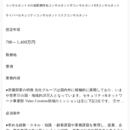
コンサルタント
その他業務特化コンサルタント
ITコンサルタント
DXコンサルタント
サイバーセキュリティコンサルタント
リスクコンサルタント
想定年収
700～1,400万円
勤務地
豊洲
業務内容
●所属部署の特徴 当社グループは国内外に積極的に展開しており、いま
や世界55カ国・地域約20万人となっています。セキュリティ&ネットワ
ーク事業部 Value Creation領域のミッションは主に下記2点です。 ①サイ
バーセキュリティ、ネットワークなどの技術領域について、海外のNTT
データのグループ会社と連携しながら、日系マルチナショナルカンパニ
必須条件
ー(JMNC)の顧客へビジネスを推進すること ②国内・グローバルに向け
て、サイバーセキュリティ、ネットワークなどの技術領域に関するアセ
●求める経験・スキル・知識 ・顧客課題や業務課題を整理し、提案、企
ットの企画開発 ●業務内容 JMNCの顧客への提案支援 国内関係組織や海