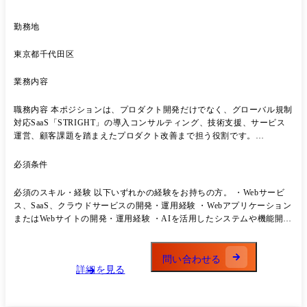
勤務地
東京都千代田区
業務内容
職務内容 本ポジションは、プロダクト開発だけでなく、グローバル規制
対応SaaS「STRIGHT」の導入コンサルティング、技術支援、サービス
運営、顧客課題を踏まえたプロダクト改善まで担う役割です。
STRIGHTは、GDPR、CCPA、日本の個人情報保護法・外部送信規律な
ど、世界各国のプライバシー保護規制への対応を支援するSaaSです。 本
必須条件
ポジションでは、顧客のWebサイト構成やデータ取得設計を理解しなが
ら、導入支援、技術課題解決、機能改善、AI機能開発まで幅広く関与い
必須のスキル・経験 以下いずれかの経験をお持ちの方。 ・Webサービ
ただきます。 また、弁護士を含むグローバルデータ保護法の専門家と連
ス、SaaS、クラウドサービスの開発・運用経験 ・Webアプリケーション
携し、法規制をサービス仕様や機能要件へ落とし込む業務にも携わりま
またはWebサイトの開発・運用経験 ・AIを活用したシステムや機能開発
す。 さらに、Cookie同意管理にとどまらず、AIエージェント時代を見
への興味・経験 ・テクニカルサポート、導入支援、プリセールス経験
据えた新たなデータ保護・プライバシープラットフォームの企画・開発
・要件定義、設計、運用改善などの実務経験 ・顧客や社内関係者と連携
も進めています。 AIとプライバシープラットフォームをつなぐ仕組み
しながら課題解決を行った経験 ※プライバシー保護規制に関する知識は
問い合わせる
や、同意・委任・データ利用条件を扱う次世代基盤の検討・実装にも関
詳細を見る
入社後に習得可能です。
与いただきます。 法務・技術・AI・プロダクト開発を横断しながら、
グローバル市場向けSaaSを進化させていくポジションです。 ●主な業務
内容 ・STRIGHT導入における顧客向け技術支援・導入コンサルティン