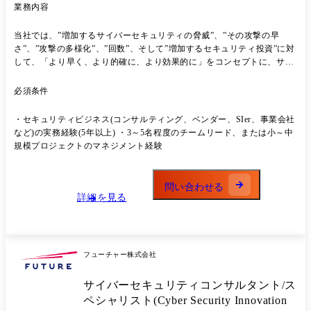
業務内容
当社では、”増加するサイバーセキュリティの脅威”、”その攻撃の早
さ”、”攻撃の多様化”、”回数”、そして”増加するセキュリティ投資”に対
して、「より早く、より的確に、より効果的に」をコンセプトに、サイ
バーセキュリティを新規事業とし、「Cyber Security Innovation Group」
を2018年に設立しています。 ●職務内容の詳細 お客様を取り巻く現在・
必須条件
未来の脅威・リスクを組織面、ルール面、システム面などから評価し、
中立な立場からお客様に最適な仕組み作りやテクノロジーの選定、シス
・セキュリティビジネス(コンサルティング、ベンダー、SIer、事業会社
テム化の提案を実施します。 本ポジションでは、プレイヤーとして上流
など)の実務経験(5年以上) ・3～5名程度のチームリード、または小～中
から下流工程(要件定義〜実装・運用・SOC監視)までを一貫して指揮す
規模プロジェクトのマネジメント経験
るだけでなく、顧客経営層との折衝やプロジェクトマネジメント、チー
ムメンバーの育成、およびサービスラインの拡充等の業務もお任せいた
します。 経験や適性に応じ、以下のサイバーセキュリティプロジェクト
問い合わせる
において、プロジェクトリーダーまたはマネージャーとして参画いただ
詳細を見る
きます。 【戦略・ガバナンス領域】 ・経営層や情報システム担当、事
業部門担当向けアドバイザリー、伴走支援 、トレーニング ・セキュリ
ティ戦略や中長期計画、社内ガイドライン、ルール策定支援 ・セキュリ
ティリスクの可視化、アセスメント ・各種セキュリティ基準、ガイドラ
フューチャー株式会社
インへの対応支援 ・将来を見据えた戦略的なセキュリティアーキテクチ
ャーのデザイン ・インシデント対応、事後対策支援 ・SOCやCSIRT、
サイバーセキュリティコンサルタント/ス
PSIRTの構築支援、運用設計 ・制御システムやIoT機器、製品セキュリ
ティに関する各種支援 ・各種プロジェクトにおけるPMO業務、等 【技
ペシャリスト(Cyber Security Innovation