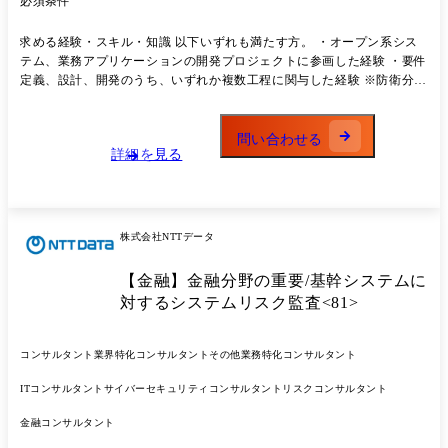
必須条件
ービス案件に参画頂き、お客様の意思決定を支援するシステム・サービ
ス開発におけるアプリケーション領域の提案及び開発業務に携わって頂
求める経験・スキル・知識 以下いずれも満たす方。 ・オープン系シス
きます。 ●(ITディレクション業務)マルチベンダ体制のITディレクショ
テム、業務アプリケーションの開発プロジェクトに参画した経験 ・要件
ン:お客様の意思決定を支援する様々なシステム開発事業について、お客
定義、設計、開発のうち、いずれか複数工程に関与した経験 ※防衛分野
様PMを支援する立場から、各開発事業の進捗・品質・課題等を把握す
の業務知識、官公庁向けプロジェクト経験は必須ではありません。 ●他
ると共に、お客様への課題提起・助言及び各開発事業者の支援・調整等
言語力 特になし ●資格 特になし
を行うこと等を通じて、各開発事業の成功に貢献するITディレクター業
問い合わせる
務に携わって頂きます。
詳細を見る
株式会社NTTデータ
【金融】金融分野の重要/基幹システムに
対するシステムリスク監査<81>
コンサルタント
業界特化コンサルタント
その他業務特化コンサルタント
ITコンサルタント
サイバーセキュリティコンサルタント
リスクコンサルタント
金融コンサルタント