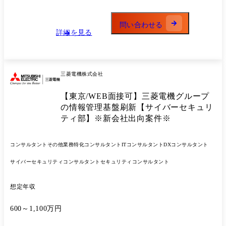
適用・現場の状況など、実現可能性まで踏まえたアプローチを徹底して
計のご経験 ・Javascript、Java、Ruby、Python、PHP、GOなどを用いた
います。 徹底した社内教育やナレッジシェアによる深いIT知見を基に、
開発経験 <インフラ開発支援/いずれかに合致する方> ・主要パブリック
顧客の誰より技術に詳しいコンサルタントを育成しており、技術で面白
クラウド(AWS、Azure、GCP)におけるPaaSを用いたシステム提案・設
問い合わせる
い事が実現できないかを常に模索するメンバーと共に、業務に取り組ん
詳細を見る
計・構築・運用経験 ・オープンソースの活用経験
でみませんか? ●プロジェクト例:Web・フロント系システム開発支援 ・
(apache,Tomcat,ngix,squid,bind,postfix,sendmail,hadoop,KVS等) ・N/W仮
基幹システムのマイクロサービス化検討 ∟対象の検討、業務要件定義、
想化に向けた計画策定・設計・構築経験 ・N/W機器における冗長化構
システムアーキテクチャ検討 ∟マイクロサービス化に伴った方式検討、
成/OSPF/BGPの設計・構築・運用経験 ・VMware(その他、仮想化製品)
システム統合の要件定義 ・ECサービスのポイントシステム更改に向け
の仮想化設計・構築 ・データベース(MySQL、PostgreSQL、Oracle)の構
三菱電機株式会社
たアーキテクチャ検討 ・Terraform等のOSSを活用したクラウド基盤自
築、運用に関する知識・経験 ・Firewall/IPS等のセキュリティ関連の設
動化 ・ビッグタイトルゲームにおけるCI/CDのアーキテクチャ検討、フ
計・構築経験 ・Unix/Linux/Windows等のサーバ設計・構築の経験 ・
【東京/WEB面接可】三菱電機グループ
ロント～バック、ミドル開発支援 ●プロジェクト例:インフラ開発支援
OSSを活用したシステムの運用経験 ・ミドルウェアの機能知識
【ネットワーク】 ・LAN/WAN/データセンターのネットワークシステム
の情報管理基盤刷新【サイバーセキュリ
最適 ・SDx/ネットワーク仮想化計画策定 ∟L2/L3 ネットワークデバイ
ティ部】※新会社出向案件※
スに関する特性理解を鑑みた上で、先端技術のSDxにおけるN/W仮想化
実現に向けた各種計画の策定支援 ・SD-WAN移行化策定支援 ∟従来型
のWAN環境から、SD-WAN環境(VMware製品)に移行に向けたAs-
コンサルタント
その他業務特化コンサルタント
ITコンサルタント
DXコンサルタント
Is/ToBe整理 ∟回線容量の圧迫、サーバ負荷を回避。 CAPEX/OPEX 削
サイバーセキュリティコンサルタント
セキュリティコンサルタント
減を実現 ・SDN導入に伴うクラウドセキュリティ有用性検討 ∟SDN 導
入(主にVMware製品等)による柔軟かつ迅速なクラウドセキュリティの
実現可否検討 【クラウド】 ・パブリッククラウド移行化に向けたAsIs
想定年収
調査/ToBe整理 ∟既存システムの利用エリア/システム間IF及びシステム
設置場所精査→計画書策定。 ・パブリッククラウドサービスのアセスメ
600～1,100万円
ント ∟クラウドサービスの評価(GCP, Azure, AWS, AlibabaCloud等) ∟
各システムの特性評価(ロケーション数、アクセス特性、規模変動等) ∟