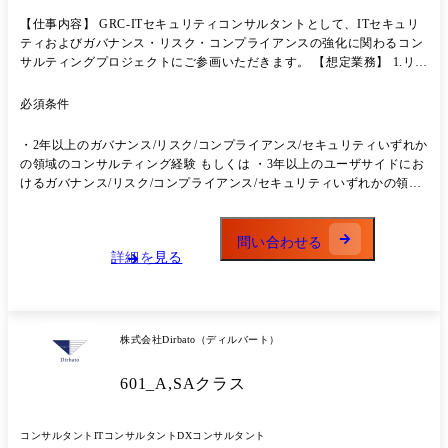
【仕事内容】 GRC-ITセキュリティコンサルタントとして、ITセキュリ
ティおよびガバナンス・リスク・コンプライアンスの強化に関わるコン
サルティングプロジェクトにご参画いただきます。 【想定業務】 1.リス
クに関するアセスメント(ヒアリングや現状分析) 2.リスク課題の抽出・
報告 3.ソリューションの提案 【主な想定参画プロジェクト】 ・サイバ
必須条件
ーセキュリティリスクの中期計画策定 ・セキュリティ体制のリスクアセ
スメント、ポリシー策定/見直し ・コンプライアンス体制構築、及び運
・2年以上のガバナンス/リスク/コンプライアンス/セキュリティいずれか
用支援 ・内部統制組織整備支援、ガバナンス体制構築支援等のコンサル
の領域のコンサルティング経験 もしくは ・3年以上のユーザサイドにお
ティング ・内部監査・モニタリング体制構築にかかわる支援業務。 ・
けるガバナンス/リスク/コンプライアンス/セキュリティいずれかの領域
リスクマネジメント体制構築、リスク評価等のコンサルティング業務
に関する企画立案、導入、設計、提案、業務の経験
【今後のキャリアパス例】 毎期初にマネージャーと今後のキャリアパス
について検討し、方向性を決めていきます。 ・セキュリティに特化した
問い合わせる
コンサルタントとして専門性を磨いていく ・グローバル案件に参画し、
詳細を見る
英語を活かして活躍する ・リーダーとして新しいメンバーの育成に注力
する 【配属部署】 ソリューショングループ 約120名のコンサルタント/
エンジニア/オペレーターが所属する組織です。 GRC及びセキュリティ
に関するコンサルティングサービスを提供しております。 8部門に分か
株式会社Dirbato（ディルバート）
れており、各部のマネージャーが営業を担っています。 本部長はエンジ
ニア出身で外資系企業にてセキュリティ部門のトップを務めていた技術
601_A,SAクラス
に深い方です。 弊社のコアビジネスとなる部門で、今後も積極的に最新
技術を取り入れたソリューション提供を行っていく予定です! またGRC
において長年サービス提供をしてきたコンサルタントも多数所属してお
コンサルタント
ITコンサルタント
DXコンサルタント
ります。 部門間でのナレッジシェアも活発でGRC×セキュリティを得る