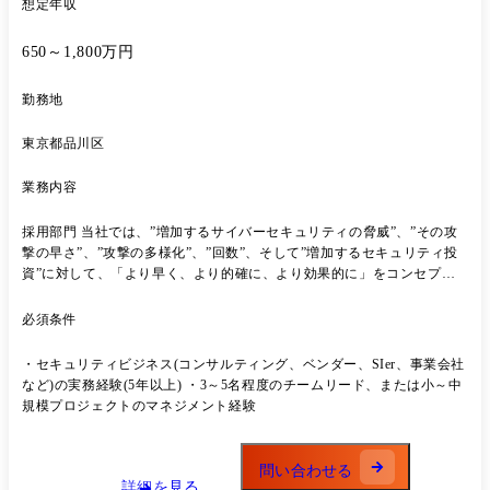
想定年収
囲: 当社業務全般に従事いただく可能性がございます。
650～1,800万円
勤務地
東京都品川区
業務内容
採用部門 当社では、”増加するサイバーセキュリティの脅威”、”その攻
撃の早さ”、”攻撃の多様化”、”回数”、そして”増加するセキュリティ投
資”に対して、「より早く、より的確に、より効果的に」をコンセプト
に、サイバーセキュリティを新規事業とし、「Cyber Security Innovation
Group」を2018年に設立しています。 職務内容の詳細 お客様を取り巻く
必須条件
現在・未来の脅威・リスクを組織面、ルール面、システム面などから評
価し、中立な立場からお客様に最適な仕組み作りやテクノロジーの選
・セキュリティビジネス(コンサルティング、ベンダー、SIer、事業会社
定、システム化の提案を実施します。 本ポジションでは、プレイヤーと
など)の実務経験(5年以上) ・3～5名程度のチームリード、または小～中
して上流から下流工程(要件定義～実装・運用・SOC監視)までを一貫し
規模プロジェクトのマネジメント経験
て指揮するだけでなく、顧客経営層との折衝やプロジェクトマネジメン
ト、チームメンバーの育成、およびサービスラインの拡充等の業務もお
任せいたします。 経験や適性に応じ、以下のサイバーセキュリティプロ
問い合わせる
ジェクトにおいて、プロジェクトリーダーまたはマネージャーとして参
詳細を見る