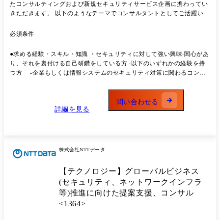
たコンサルティングおよび新規セキュリティサービス企画に携わってい
きただきます。 以下のようなテーマでコンサルタントとしてご活躍いた
だくことを想定しています。 <コンサルティングテーマ事例> ・アセス
メントによるセキュリティ対策状況の可視化 ・中長期でのセキュリティ
必須条件
対策ロードマップ策定、伴走支援 ・グローバルでのセキュリティガバナ
ンス強化支援 ・情報セキュリティポリシー策定 ・セキュリティ教育施
●求める経験・スキル・知識 ・セキュリティに対して強い興味‧関⼼があ
策支援 【NTTデータが実現してきたセキュリティ領域での実績】 ・55
り、それを裏付ける⾃⼰研鑽をしている⽅ ‧以下のいずれかの経験を持
か国/19万人が利用する自社ゼロトラスト環境を構想/設計/構築(世界最大
つ⽅ -企業もしくは情報システムのセキュリティ対策に関わるコンサ
規模) ・グローバルトップクラスのGlobal CSIRTを有し、全世界/全拠点
ルティングの業務経験 2年以上 -事業会社にてISMSやGRC、リスクア
のシステム利用ログを取得/分析し、24時間365日のリアルタイム監視運
セスメント、個⼈情報保護等の運営経験 2年以上 ※⼊社時に特定製品に
用を実現 ・アナリストからも「世界的に稀有、マーケットから第一人者
詳しい必要はありません。必要に応じて⼊社後にキャッチアップして頂
問い合わせる
として認識」と評価 ・国内/海外問わず、複数リーディングカンパニー
詳細を見る
きます。 ※各要件に記載している必要経験年数はあくまで⽬安です。
へのセキュリティコンサル実績有り
株式会社NTTデータ
【テクノロジー】グローバルビジネス
(セキュリティ、ネットワークインフラ
等)推進に向けた提案支援、コンサル
<1364>