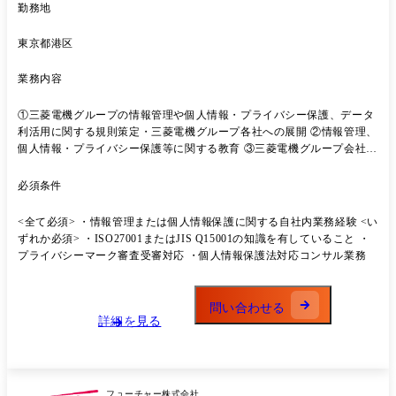
勤務地
各サービスを用いた場合の効果、及びリスクの事前検討(気密性、完全
性、可用性、ユーザ影響、運用、IF、データ転送量、等の観点を考慮)
・パブリッククラウドサービス移行計画支援 ∟移行計画策定 ∟利用ガ
東京都港区
イドライン作成 ∟費用対効果の算出(CAPEX、OPEX) ∟既存システム
との依存関係、優先順位、及び時期に基づいたマスタースケジュールの
業務内容
作成支援、等
①三菱電機グループの情報管理や個人情報・プライバシー保護、データ
利活用に関する規則策定・三菱電機グループ各社への展開 ②情報管理、
個人情報・プライバシー保護等に関する教育 ③三菱電機グループ会社へ
のセキュリティ監査 【変更の範囲】 会社の定める業務(※) (※)業務の都
合によっては会社外の職務に従事するため出向又は転属を命じることが
必須条件
あります ●具体的な仕事内容 経験、能力、希望によって、①②の比重は
異なります。 ①情報管理、個人情報・プライバシー保護等の社内規則策
<全て必須> ・情報管理または個人情報保護に関する自社内業務経験 <い
定、三菱電機グループ各社への展開 a) 国際標準(ISO27001、ISMS、
ずれか必須> ・ISO27001またはJIS Q15001の知識を有していること ・
NIST SP800-171、JIS Q15001等)や個人情報保護法、GDPR等グローバ
プライバシーマーク審査受審対応 ・個人情報保護法対応コンサル業務
ルでの個人情報保護関連法令の調査・整理(コンサル活用) b) 経済安全保
障を踏まえた国家機密レベル相当の機微な情報取扱い運用検討 c) 個人情
報保護関連法令、プライバシーを踏まえた規則制定と展開 e) 上記を踏ま
問い合わせる
えた、短期、中長期的計画の企画・提案 ②セキュリティ教育・セキュリ
詳細を見る
ティ監査 a) eラーニングコンテンツ作成、各種階層への教育、標的型攻
撃メール訓練展開 b) グループ会社を現地訪問したセキュリティ監査 c)
セキュリティ監査 ③情報漏えい事故発生時の緊急対応、社内関係部門、
社外関係機関との連携、再発防止策検討 上記の業務を通して、情報管
フューチャー株式会社