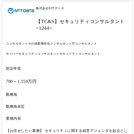
グ ・Cookieバナーや同意管理に関する設計支援 ・JavaScriptタグやWeb
株式会社NTTデータ
サイト実装に関する技術支援 ・顧客要望や法規制変更を踏まえたプロダ
クト改善 ・グローバル法規制を踏まえた機能要件整理 ・弁護士・法務
【TC&S】セキュリティコンサルタント
専門家との仕様検討 ・AI機能の要件定義・実装推進 ・データ保護・プ
ライバシーテック領域の新サービス企画・開発 ・AIとプライバシープ
<1244>
ラットフォームをつなぐ仕組み・プロトコルの検討 ・開発チーム・営業
チーム・コンサルタントとの連携 ・サービス運営・業務改善 ※将来的
コンサルタント
その他業務特化コンサルタント
ITコンサルタント
に配属部署を異動した場合、実施する業務全般を変更する可能性あり 参
考情報 [IIJプライバシー保護規制対応ソリューション]
サイバーセキュリティコンサルタント
セキュリティコンサルタント
(https://www.iij.ad.jp/biz/privacy/) [世界で広がる「プライバシー保護規
制」私たちが取るべき対策は?](https://www.iij.ad.jp/interview/06.html)
[世界のプライバシー保護規制対応を支援するサイト]
想定年収
(https://portal.bizrisk.iij.jp/)
700～1,350万円
勤務地
勤務地未定
業務内容
【お任せしたい業務】 セキュリティに関する経営アジェンダを起点とし