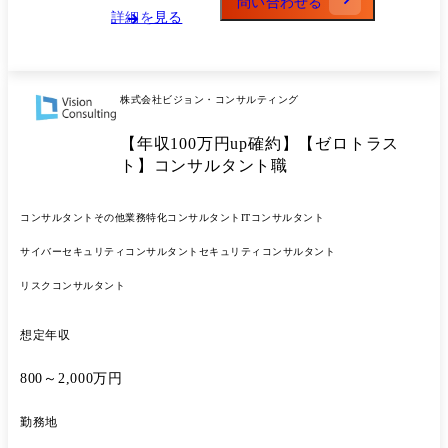
する検査、考査を実施した経験。 ・監査法人等において、システムリス
問い合わせる
詳細を見る
ク監査を実施した経験。 ・一般事業会社において、5年以上のシステム
リスク監査を実施した経験。 ●能力 ・問題の発見・分析、並びに、それ
について対策を立案する力。 ・論理的な思考能力。 ・ヒアリング・コ
ミュニケーション能力。特に、真摯に話を聞き、丁寧に説明する能力。
株式会社ビジョン・コンサルティング
【年収100万円up確約】【ゼロトラス
ト】コンサルタント職
コンサルタント
その他業務特化コンサルタント
ITコンサルタント
サイバーセキュリティコンサルタント
セキュリティコンサルタント
リスクコンサルタント
想定年収
800～2,000万円
勤務地