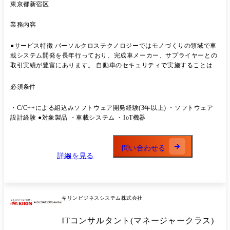
東京都新宿区
に従事いただく可能性がございます。
業務内容
●サービス特徴 パーソルクロステクノロジーではモノづくりの領域で車
載システム開発を長年行っており、完成車メーカー、サプライヤーとの
取引実績が豊富にあります。 自動車のセキュリティで実施することは多
岐にわたるため、市場価値の高い専門家になる事が可能です。 最新技術
や新製品の情報をキャッチアップすることが求められる領域のため、技
必須条件
術革新とともに常に新しい技術に携われます。 また、自動車のセキュリ
ティレベルを上げることにより、運転者・歩行者の生命や安全・安心を
・C/C++による組込みソフトウェア開発経験(3年以上)​ ・ソフトウェア
守る社会への貢献度の高い仕事です。 ●具体的な業務例 車載ネットワー
設計経験 ●対象製品 ・車載システム ・IoT機器
ク(CAN、Ethernetなど)やECU(電子制御ユニット)の脆弱性評価・ペネト
レーションテストを実施し、リスクを特定・対策を提案します。 また、
セキュアな設計・開発を実現するためのガイドライン策定や、ISO/SAE
問い合わせる
21434に準拠したサイバーセキュリティ対策の実装やSOCと連携し、車
詳細を見る
両のインシデント監視・解析業務も担当します。 今までのご経験を活か
して、対応業務についてはキャリア面談をしながら進めていきます。 ●
プロジェクト例 ①車両サイバーセキュリティ開発(完成車メーカー) ・開
発プロセス推進､検証､各種設計 ・サプライヤとの折衝、プロセスの改善
キリンビジネスシステム株式会社
検討､品質検証 ・UN-R155 / R156、ISO/SAE 21434などの国際規格準拠
活動 ②セキュリティアーキテクチャ設計(完成車メーカー) ・車両全体お
ITコンサルタント(マネージャークラス)
よびECU単位のセキュリティ設計 (例:セキュアブート、セキュア通