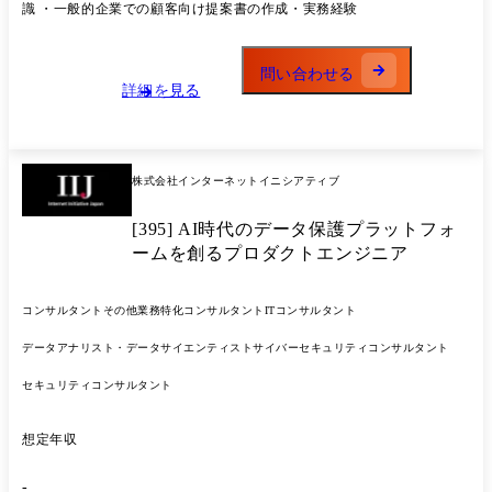
す。 ※将来的に配属部署を異動した場合、実施する業務全般を変更する
識 ・一般的企業での顧客向け提案書の作成・実務経験
可能性あり ●案件事例 ・MVNO事業参入、フルMVNO事業者開始、5G
ネットワークの対応 ・MVNO業界では最速でeSIM提供を開始するなど
新しいネットワークサービス実現に向けた渉外
問い合わせる
詳細を見る
株式会社インターネットイニシアティブ
[395] AI時代のデータ保護プラットフォ
ームを創るプロダクトエンジニア
コンサルタント
その他業務特化コンサルタント
ITコンサルタント
データアナリスト・データサイエンティスト
サイバーセキュリティコンサルタント
セキュリティコンサルタント
想定年収
-