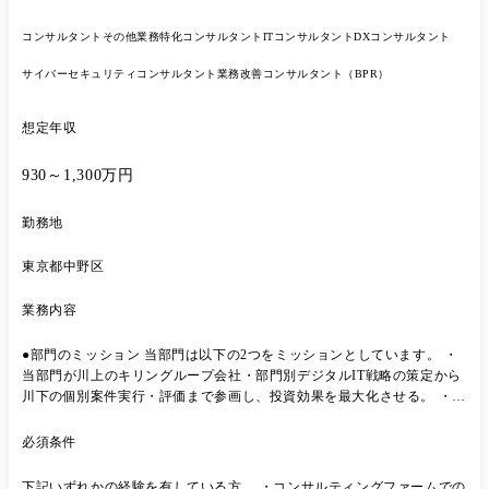
信、アクセス制御) ・セキュリティ機能の割り当て(Firewall、IDS/IPS、
HSMなど) ・CAN・Ethernet・OTAなどの通信に対するセキュリティ対
コンサルタント
その他業務特化コンサルタント
ITコンサルタント
DXコンサルタント
策設計
サイバーセキュリティコンサルタント
業務改善コンサルタント（BPR）
想定年収
930～1,300万円
勤務地
東京都中野区
業務内容
●部門のミッション 当部門は以下の2つをミッションとしています。 ・
当部門が川上のキリングループ会社・部門別デジタルIT戦略の策定から
川下の個別案件実行・評価まで参画し、投資効果を最大化させる。 ・実
行済み案件に対し、定期または発生都度リスクマネジメントを行い、安
心・安全を確保する。 上記ミッションを遂行するにあたり、以下の複数
必須条件
業務を行っていただきます。 ① キリングループ会社のIT戦略策定・実
行支援: 機能戦略に沿ったITロードマップの策定と実行支援 ② 業務プロ
下記いずれかの経験を有している方 ​ ・コンサルティングファームでの