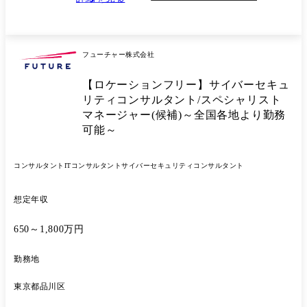
画いただきます。 【戦略・ガバナンス領域】 ・経営層や情報システム
担当、事業部門担当向けアドバイザリー、伴走支援 、トレーニング ・
セキュリティ戦略や中長期計画、社内ガイドライン、ルール策定支援 ・
セキュリティリスクの可視化、アセスメント ・各種セキュリティ基準、
フューチャー株式会社
ガイドラインへの対応支援 ・将来を見据えた戦略的なセキュリティアー
キテクチャーのデザイン ・インシデント対応、事後対策支援 ・SOCや
【ロケーションフリー】サイバーセキュ
CSIRT、PSIRTの構築支援、運用設計 ・制御システムやIoT機器、製品
セキュリティに関する各種支援 ・各種プロジェクトにおけるPMO業
リティコンサルタント/スペシャリスト
務、等 【技術領域】 ・セキュアなシステム開発運用やセキュリティ製
マネージャー(候補)～全国各地より勤務
品導入における上流、下流フェーズ ・セキュリティバイデザインを考慮
可能～
したセキュリティ対策を組み込んだ企画、設計 ・AWS等クラウドサー
ビスにおけるセキュリティサービスの実装、運用 ・インフラネットワー
クの設計、実装、トラブルシューティング ・SOCにおける統合ログ管理
コンサルタント
ITコンサルタント
サイバーセキュリティコンサルタント
製品の導入、運用、監視業務の支援 ・存在する脆弱性の対応方針策定、
対策推進、運用業務 ・インシデント対応におけるハンドリング業務、ロ
想定年収
グ解析 ・アプリケーションのセキュアコーディング、等 これまでの経
験に応じ、事業戦略策定・遂行、ソリューション開発などの企画・推
進、新規顧客の獲得、提案活動、社外セキュリティ団体での活動につい
650～1,800万円
ても担っていただく予定です。 ※業務内容の変更の範囲: 当社業務全般
に従事いただく可能性がございます。
勤務地
東京都品川区