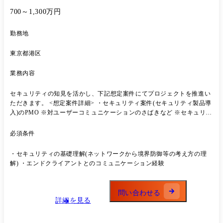
700～1,300万円
勤務地
東京都港区
業務内容
セキュリティの知見を活かし、下記想定案件にてプロジェクトを推進い
ただきます。 <想定案件詳細> ・セキュリティ案件(セキュリティ製品導
入)のPMO ※対ユーザーコミュニケーションのさばきなど ※セキュリテ
ィツール導入Sierとの協業案件 ・ITガバナンス部門のユーザー側支援 ※
セキュリティガバナンス態勢構築に向けた、ITガバナンス部門での企
必須条件
画・推進業務 ・ITベンダーのセキュリティサービス戦略、営業支援 ※
等級により、お任せする業務範囲は変動します。 ※ワンプール制であ
・セキュリティの基礎理解(ネットワークから境界防御等の考え方の理
り、領域の縦割りもありませんので、ご経験・スキルによっては他案件
解) ・エンドクライアントとのコミュニケーション経験
にもチャレンジいただける機会があります。
問い合わせる
詳細を見る