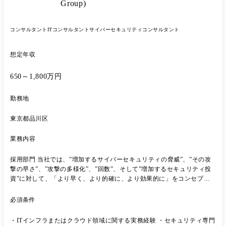
術領域】 ・セキュアなシステム開発運用やセキュリティ製品導入におけ
Group)
る上流、下流フェーズ ・セキュリティバイデザインを考慮したセキュリ
ティ対策を組み込んだ企画、設計 ・AWS等クラウドサービスにおける
セキュリティサービスの実装、運用 ・インフラネットワークの設計、実
コンサルタント
ITコンサルタント
サイバーセキュリティコンサルタント
装、トラブルシューティング ・SOCにおける統合ログ管理製品の導入、
運用、監視業務の支援 ・存在する脆弱性の対応方針策定、対策推進、運
想定年収
用業務 ・インシデント対応におけるハンドリング業務、ログ解析 ・ア
プリケーションのセキュアコーディング、等 これまでの経験に応じ、事
650～1,800万円
業戦略策定・遂行、ソリューション開発などの企画・推進、新規顧客の
獲得、提案活動、社外セキュリティ団体での活動についても担っていた
だく予定です。 ※業務内容の変更の範囲: 当社業務全般に従事いただく
勤務地
可能性がございます。
東京都品川区
業務内容
採用部門 当社では、”増加するサイバーセキュリティの脅威”、”その攻
撃の早さ”、”攻撃の多様化”、”回数”、そして”増加するセキュリティ投
資”に対して、「より早く、より的確に、より効果的に」をコンセプト
に、サイバーセキュリティを新規事業とし、「Cyber Security Innovation
Group」を2018年に設立しています。 職務内容の詳細 お客様を取り巻く
必須条件
現在・未来の脅威・リスクを組織面、ルール面、システム面などから評
価し、中立な立場からお客様に最適な仕組み作りやテクノロジーの選
・ITインフラまたはクラウド領域に関する実務経験 ・セキュリティ専門