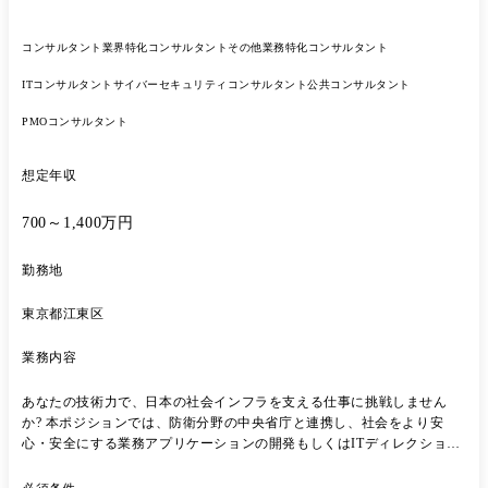
コンサルタント
業界特化コンサルタント
その他業務特化コンサルタント
ITコンサルタント
サイバーセキュリティコンサルタント
公共コンサルタント
PMOコンサルタント
想定年収
700～1,400万円
勤務地
東京都江東区
業務内容
あなたの技術力で、日本の社会インフラを支える仕事に挑戦しません
か? 本ポジションでは、防衛分野の中央省庁と連携し、社会をより安
心・安全にする業務アプリケーションの開発もしくはITディレクション
業務を担当します。 具体的なプロジェクト例 ●(AP開発)指揮官の意思決
定支援システム開発:我が国の安全保障環境を支える重要なシステム・サ