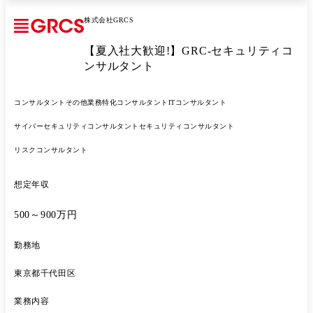
ションを手掛ける開発スペシャリスト」を目指せます。 ●セキュリティ
株式会社GRCS
コンサルティング 顧客の不正リスクを的確に分析し、最適な対策を導く
役割。 不正利用データや市場動向を読み解く専門知識を磨き、信頼され
【夏入社大歓迎!】GRC-セキュリティコ
る「不正対策コンサルのエキスパート」としてキャリアを築けます。 キ
ャリアパス ●当組織では、個人の専門性・志向に応じた多様なキャリア
ンサルタント
形成が可能です。 ・技術スペシャリストとしての成長 セキュリティ分
野で専門性を高め、技術リーダーや分野の第一人者として活躍する社員
コンサルタント
その他業務特化コンサルタント
ITコンサルタント
が多数います。 ・テクニカルグレード制度を活用した技術キャリアの確
立 技術力を軸に継続的なステップアップを支援します。 ・マネジメン
サイバーセキュリティコンサルタント
セキュリティコンサルタント
トキャリアへの発展 マネジメントスキルを磨き、プロジェクトマネージ
ャーや組織運営に携わる道も開かれています。 ・専門領域の変更・拡張
リスクコンサルタント
によるキャリアの幅出し 希望と適性に応じて、新たな技術領域に挑戦
し、キャリアの広がりを実現することも可能です。
想定年収
500～900万円
勤務地
東京都千代田区
業務内容