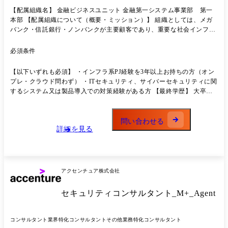
【配属組織名】 金融ビジネスユニット 金融第一システム事業部 第一
本部 【配属組織について（概要・ミッション）】 組織としては、メガ
バンク・信託銀行・ノンバンクが主要顧客であり、重要な社会インフラ
であることから高いセキュリティと信頼性、性能が求められる一方、
様々な技術を組み合わせて社会に今までにない価値をもたらすことがで
必須条件
きます。我々は、従来のシステム開発の確実な推進に加え、デジタル技
術を活用した生産性の向上・DX事業拡大、更に業種・業態の枠を越え
【以下いずれも必須】 ・インフラ系PJ経験を3年以上お持ちの方（オン
てお客様の経営課題を解決する経営パートナーをめざしていきます。
プレ・クラウド問わず） ・ITセキュリティ、サイバーセキュリティに関
【携わる事業・ビジネス・サービス・製品など】 ●ビジネス観点： 配属
するシステム又は製品導入での対策経験がある方 【最終学歴】 大卒以
組織におけるセキュリティ関連システムのビジネス立案・企画・検討を
上
行います。 主要顧客へのセキュリティ関連システムの提案・構築だけで
なく、日立内の関連部署と連携しながら複数の金融系顧客へ展開するこ
問い合わせる
とを想定したビジネス(ソリューション開発、マネタイズ、販売戦略、な
詳細を見る
ど)を推進したいただきます。 ●サービス/製品観点： 現時点で想定され
る製品、クラウドサービス(SaaS)は以下の通りです。 ・EDR/ITDR製
品：Microsoft Defender、Microsoft Defender for Identity、CrowdStrike
Falcon ・SIEM/UEBA製品：Splunk(Enterprise/Cloud Platform)、
アクセンチュア株式会社
Exabeam(on-premises/SaaS) ・ID管理：Microsoft Active Directory(on-
premises)、Microsoft Entra ID、Cyber Ark ・Secret管理：Hashicorp
セキュリティコンサルタント_M+_Agent
Vault(on-premises) ※今後、主要顧客ニーズ、ビジネスの動向により取り
扱い製品が増加することが想定されます 【職務概要】 上長およびリー
ダーの指示のもと、主担当として以下の業務を推進する。 ・社会インフ
コンサルタント
業界特化コンサルタント
その他業務特化コンサルタント
ラを支えるために、セキュリティ製品・サービス開発・導入プロジェク