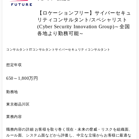
理、個人情報・プライバシー保護に関する知識の習得や、各製作所や各
グループ会社との連携によるコミュニケーション能力向上、及びグロー
【ロケーションフリー】サイバーセキュ
バルでの活躍による異文化への理解や柔軟な対応力・思考力が身に着き
ます。 (参考1)三菱電機 情報セキュリティ報告書
リティコンサルタント/スペシャリスト
https://www.mitsubishielectric.co.jp/ja/sustainability/governance/pdf/information
(Cyber Security Innovation Group)～全国
security-2025-jp.pdf 「情報セキュリティマネジメント」が該当します。
各地より勤務可能～
(参考2)三菱電機 企業機密管理宣言 (弊部門が当該内容の所管部門)
https://www.mitsubishielectric.co.jp/secret/ (参考3)三菱電機 個人情報保
護方針 https://www.mitsubishielectric.co.jp/privacy/ ●使用言語、環境、ツ
コンサルタント
ITコンサルタント
サイバーセキュリティコンサルタント
ール、資格等 ・Microsoft Windows OS、Microsoft Office ・情報セキュ
リティ関連(IPA情報処理技術者資格等)、または個人情報保護関連の資格
想定年収
があるとよい
650～1,800万円
勤務地
東京都品川区
業務内容
職務内容の詳細 お客様を取り巻く現在・未来の脅威・リスクを組織面、
ルール面、システム面などから評価し、中立な立場からお客様に最適な