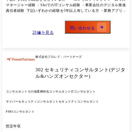
セス変革: 業務課題の分析、打ち手の検討 ③ システム導入・統合支援:
マネージャー経験​ ・SIerでのITコンサル経験​ ・事業会社のデジタル推進
システム要件定義やシステム開発のPMO ④ ITインフラの最適化: クラ
責任者経験​ ​ 下記いずれかの経験を5年以上有している方​ ・業務アプリケ
ウドなど安定した環境や最新技術を用いたアプライアンスへの切り替え
ーションシステムに関するプロジェクトマネージャの経験​ ・業務プロセ
⑤ ITセキュリティ強化: AI機能を実装したアプライアンスを用いたサイ
スにおける、川上の工程(戦略策定、企画構想、要件定義相当)の経験 ​ ・
バーリスクへの対応 ●プロジェクト例 ・新規事業やサービス刷新に伴う
業務アプリケーションシステムの中長期的な計画策定・実行の経験
問い合わせる
業務プロセス整理支援、業務要件・システム要件策定、RFP作成、プラ
詳細を見る
ットフォーム選定支援 ・基幹システムの業務課題・システム課題・End
Of Service Life(EOSL)期限を考慮したシステム移行計画の策定 ・既存事
業を支える次期システムの将来構造策定に向けた業務プロセス整備、業
務改革・IT戦略立案 ・プロジェクト責任者としてAI画像解析プラットフ
株式会社プロレド・パートナーズ
ォームの概念検証(PoC)プロジェクトの推進、技術・業務課題の解決 ・
需給量コントロール業務支援の可視化プロセス整備支援、開発ベンダー
302 セキュリティコンサルタント(デジタ
コントロール ・海外事業を含めた予実管理業務支援の業務効率化支援、
可視化ツール選定支援 ・機器故障問合せ業務効率化に伴う業務課題整
ル&ハンズオンセクター)
備、チャットボットツール選定支援
コンサルタント
その他業務特化コンサルタント
ITコンサルタント
サイバーセキュリティコンサルタント
セキュリティコンサルタント
PMOコンサルタント
想定年収