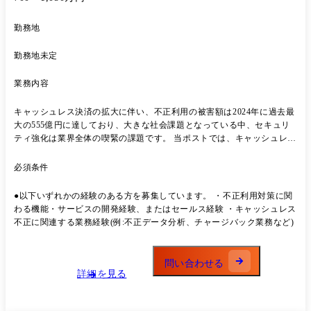
勤務地
勤務地未定
業務内容
キャッシュレス決済の拡大に伴い、不正利用の被害額は2024年に過去最
大の555億円に達しており、大きな社会課題となっている中、セキュリ
ティ強化は業界全体の喫緊の課題です。 当ポストでは、キャッシュレス
に関わるさまざまなシーンにおける不正利用対策の企画・開発・コンサ
ルティングを通して、対策の高度化を図り、安心・安全なキャッシュレ
必須条件
ス社会の実現に貢献できる人材を広く募集します。 キャッシュレス不正
利用対策の専門性を深め、第一人者として成長できるフィールドをご用
●以下いずれかの経験のある方を募集しています。 ・不正利用対策に関
意しています。 これまでのご経験、今後のキャリアのご要望を踏まえ、
わる機能・サービスの開発経験、またはセールス経験 ・キャッシュレス
下記のいずれかの職務に携わっていただきます。 知見を磨きながら、業
不正に関連する業務経験(例:不正データ分析、チャージバック業務など)
界全体のセキュリティ水準を高め、最前線で社会に大きなインパクトを
与えたい方をお待ちしています。 ●セキュリティ企画 不正利用に関わる
制度や技術トレンドを見据え、次世代の仕組みを構想し、ビジネスとし
問い合わせる
て具現化する役割。 将来的には「キャッシュレス不正対策をリードする
詳細を見る
企画スペシャリスト」として活躍できます。 ●セキュリティ開発 国内最
大級の決済基盤を支えるセキュリティソリューションを設計・実装する
役割。 深い技術理解を武器に、「業界トップクラスの不正対策ソリュー