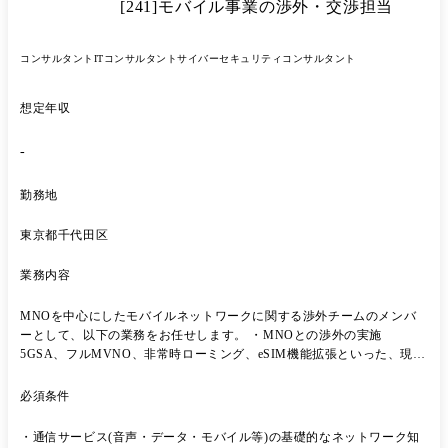
[241]モバイル事業の渉外・交渉担当
コンサルタント
ITコンサルタント
サイバーセキュリティコンサルタント
想定年収
-
勤務地
東京都千代田区
業務内容
MNOを中心にしたモバイルネットワークに関する渉外チームのメンバ
ーとして、以下の業務をお任せします。 ・MNOとの渉外の実施
5GSA、フルMVNO、非常時ローミング、eSIM機能拡張といった、現状
MVNOで提供できていないサービス実装に必要な案件の協議、申し入
れ、契約など ・将来的に提供サービスとして見込まれる6G以降のネッ
必須条件
トワークサービス・衛星通信などの渉外 ※渉外業務未経験の方は、まず
はOJTを中心に先輩社員と一緒にMNOとの協議に参加していただきま
・通信サービス(音声・データ・モバイル等)の基礎的なネットワーク知