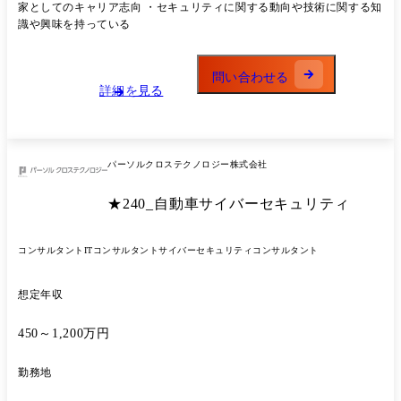
定、システム化の提案を実施します。 また、セキュリティの観点から要
家としてのキャリア志向 ・セキュリティに関する動向や技術に関する知
件定義や基本設計といった上流工程、実装や運用での脆弱性対応といっ
識や興味を持っている
た下流工程まで一貫して対応します。SOCでのセキュリティ監視や、セ
キュリティインシデント対応といったより専門的な業務にも携わりま
す。 具体的には、以下のようなサイバーセキュリティ関連プロジェクト
問い合わせる
に参画頂きます。 【戦略・ガバナンス領域】 ・経営層や情報システム
詳細を見る
担当、事業部門担当向けアドバイザリー、伴走支援 、トレーニング ・
セキュリティ戦略や中長期計画、社内ガイドライン、ルール策定支援 ・
セキュリティリスクの可視化、アセスメント ・各種セキュリティ基準、
ガイドラインへの対応支援 ・将来を見据えた戦略的なセキュリティアー
パーソルクロステクノロジー株式会社
キテクチャーのデザイン ・インシデント対応、事後対策支援 ・SOCや
CSIRT、PSIRTの構築支援、運用設計 ・制御システムやIoT機器、製品
★240_自動車サイバーセキュリティ
セキュリティに関する各種支援 ・各種プロジェクトにおけるPMO業
務、等 【技術領域】 ・セキュアなシステム開発運用やセキュリティ製
品導入における上流、下流フェーズ ・セキュリティバイデザインを考慮
コンサルタント
ITコンサルタント
サイバーセキュリティコンサルタント
したセキュリティ対策を組み込んだ企画、設計 ・AWS等クラウドサー
ビスにおけるセキュリティサービスの実装、運用 ・インフラネットワー
クの設計、実装、トラブルシューティング ・SOCにおける統合ログ管理
想定年収
製品の導入、運用、監視業務の支援 ・存在する脆弱性の対応方針策定、
対策推進、運用業務 ・インシデント対応におけるハンドリング業務、ロ
450～1,200万円
グ解析 ・アプリケーションのセキュアコーディング、等 これまでの経
験に応じ、事業戦略策定・遂行、ソリューション開発などの企画・推
勤務地
進、新規顧客の獲得、提案活動、社外セキュリティ団体での活動につい
ても担っていただく予定です。 ※業務内容の変更の範囲: 当社業務全般