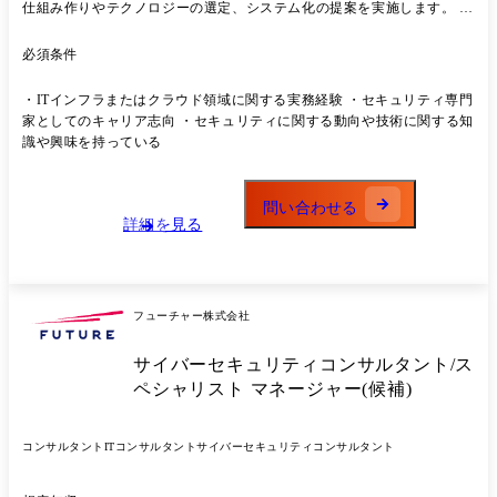
仕組み作りやテクノロジーの選定、システム化の提案を実施します。 ま
た、セキュリティの観点から要件定義や基本設計といった上流工程、実
装や運用での脆弱性対応といった下流工程まで一貫して対応します。
必須条件
SOCでのセキュリティ監視や、セキュリティインシデント対応といった
より専門的な業務にも携わります。 具体的には、以下のようなサイバー
・ITインフラまたはクラウド領域に関する実務経験 ・セキュリティ専門
セキュリティ関連プロジェクトに参画頂きます。 【戦略・ガバナンス領
家としてのキャリア志向 ・セキュリティに関する動向や技術に関する知
域】 ・経営層や情報システム担当、事業部門担当向けアドバイザリー、
識や興味を持っている
伴走支援 、トレーニング ・セキュリティ戦略や中長期計画、社内ガイ
ドライン、ルール策定支援 ・セキュリティリスクの可視化、アセスメン
ト ・各種セキュリティ基準、ガイドラインへの対応支援 ・将来を見据
問い合わせる
えた戦略的なセキュリティアーキテクチャーのデザイン ・インシデント
詳細を見る
対応、事後対策支援 ・SOCやCSIRT、PSIRTの構築支援、運用設計 ・制
御システムやIoT機器、製品セキュリティに関する各種支援 ・各種プロ
ジェクトにおけるPMO業務、等 【技術領域】 ・セキュアなシステム開
発運用やセキュリティ製品導入における上流、下流フェーズ ・セキュリ
フューチャー株式会社
ティバイデザインを考慮したセキュリティ対策を組み込んだ企画、設計
・AWS等クラウドサービスにおけるセキュリティサービスの実装、運用
サイバーセキュリティコンサルタント/ス
・インフラネットワークの設計、実装、トラブルシューティング ・SOC
における統合ログ管理製品の導入、運用、監視業務の支援 ・存在する脆
ペシャリスト マネージャー(候補)
弱性の対応方針策定、対策推進、運用業務 ・インシデント対応における
ハンドリング業務、ログ解析 ・アプリケーションのセキュアコーディン
コンサルタント
ITコンサルタント
サイバーセキュリティコンサルタント
グ、等 これまでの経験に応じ、事業戦略策定・遂行、ソリューション開
発などの企画・推進、新規顧客の獲得、提案活動、社外セキュリティ団
体での活動についても担っていただく予定です。 ※業務内容の変更の範