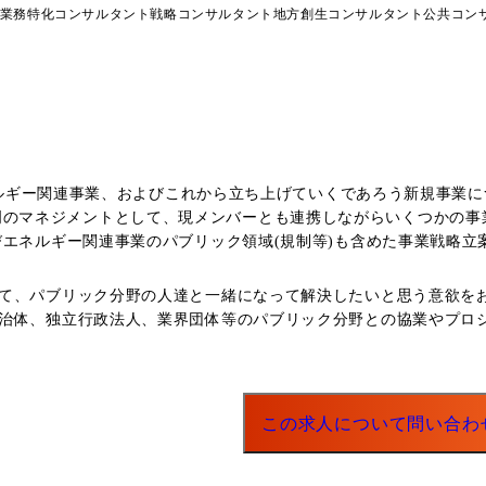
業務特化コンサルタント
戦略コンサルタント
地方創生コンサルタント
公共コン
エネルギー関連事業、およびこれから立ち上げていくであろう新規事業
びエネルギー関連事業のパブリック領域(規制等)も含めた事業戦略立
トおよび社内外のディレクション ◯外部パートナー様との協業案件
て、パブリック分野の人達と一緒になって解決したいと思う意欲をお持
ントをお願いしたい。 ●組織情報 社長直下組織として、マネジメント2名、メンバー3名の少数精
治体、独立行政法人、業界団体等のパブリック分野との協業やプロジェ
プロジェクトについて関連部門と連携して推進している。
この求人について問い合わ