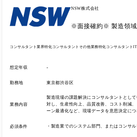
NSW株式会社
※面接確約※ 製造領域
コンサルタント
業界特化コンサルタント
その他業務特化コンサルタント
I
-
想定年収
勤務地
東京都渋谷区
製造現場の課題解決にコンサルタントとして従事
対し、生産性向上、品質改善、コスト削減、リ
業務内容
ーン最適化など、現場データを意思決定につなげる仕組みづくりを担います。 ●具体的な業務内容 
質管理領域のTo-Be像整理、ロードマップ策定
行・リリース支援など ・要件定義～設計～導入支援 ・
・製造業でのシステム部門、またはコンサルフ
必須条件
への配置転