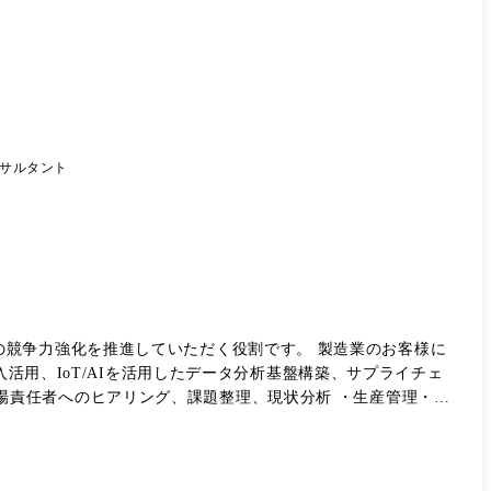
サルタント
を推進していただく役割です。 製造業のお客様に
活用、IoT/AIを活用したデータ分析基盤構築、サプライチェ
び提案資料作成 ・PJ推進、WBS/進捗/課題管理、テスト計画、移
【業務の変更範囲】 すべての業務
ション事業部 マニュファクチャリングソリューション部