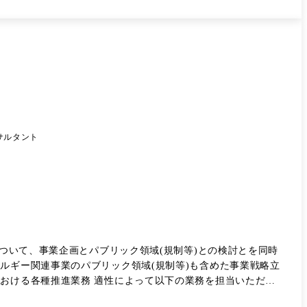
サルタント
について、事業企画とパブリック領域(規制等)との検討とを同時
ルギー関連事業のパブリック領域(規制等)も含めた事業戦略立
における各種推進業務 適性によって以下の業務を担当いただく
・政府調達プロジェクトの戦略立案 ●解決したい課題 対応範囲