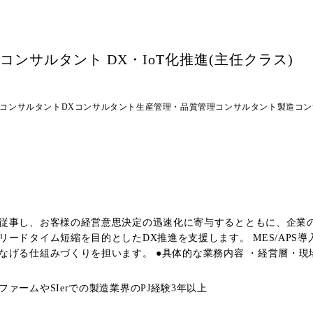
コンサルタント DX・IoT化推進(主任クラス)
Tコンサルタント
DXコンサルタント
生産管理・品質管理コンサルタント
製造コン
し、お客様の経営意思決定の迅速化に寄与するとともに、企業の競争力強化
ードタイム短縮を目的としたDX推進を支援します。 MES/APS導入
・経営層・現場責任者へのヒアリング、課題整理、現状分析 ・生産管理・品
支援 ・ソリューション選定支援(MES/APS/IoT/分析基盤等)およ
導入後の効果測定、運用定着 ・チーム内のナレッジ展開、若手メンバーのOJT支援 
ァームやSIerでの製造業界のPJ経験3年以上
換あり(在籍出向を含む) ●配属先 サービスソリューション事業本部 ビジネスイノベー