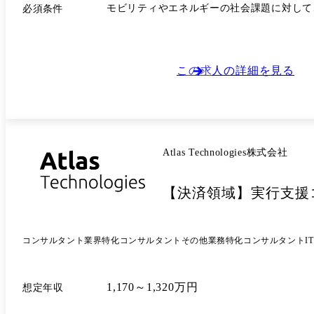
の拡大が求められるパブリック領域において
モビリティやエネルギーの社会課題に対して
必須条件
的に担っていただきたい。 ●組織情報 社長
と連携して推進している。
この求人の詳細を見る
Atlas Technologies株式会社
【決済領域】実行支援
コンサルタント
業界特化コンサルタント
その他業務特化コンサルタント
I
1,170～1,320万円
想定年収