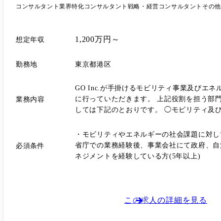
コンサルタント
業界特化コンサルタント
戦略・経営コンサルタント
その他
1,200万円～
想定年収
勤務地
東京都港区
GO Inc.が手掛けるモビリティ事業及び
に行っていただきます。 上記役割を担う部門のマネジメントとして、現メンバーとも連携しながらいくつかの事業領域について企画・検討をリードいただきます。 業務内容と
業務内容
しては下記のとおりです。 ◯モビリティ及
領域およびプロジェクトに関するマネジメン
補助金・政府調達プロジェクトの戦略立案 ●解決したい課題 対応範囲の拡大が求められるパブリック領域において、質・量が圧倒的に不足している状態を解消したい。 具体的
・モビリティやエネルギーの社会課題に対し
には、複数の業界について自身でリードいただき、関わるメンバーのマネジメ
省庁での業務経験後、事業会社にて政府、自
必須条件
鋭組織。 各メンバーがそれぞれ自身の担当
ネジメントを経験している方(5年以上)
この求人の詳細を見る