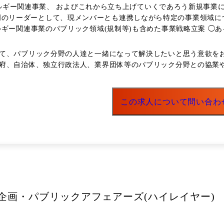
エネルギー関連事業、 およびこれから立ち上げていくであろう新規事業
ルギー関連事業のパブリック領域(規制等)も含めた事業戦略立案 ◯
レクション ◯外部パートナー様との協業案件におけるマネジメント 適性によって以下の業務
クトの戦略立案 ●解決したい課題 対応範囲の拡大が求められるパブリック領域において、質・
て、パブリック分野の人達と一緒になって解決したいと思う意欲をお持
体的には、特定の業界について自身でリードいただき、関わるメンバーのマネ
府、自治体、独立行政法人、業界団体等のパブリック分野との協業
名の少数精鋭組織。 各メンバーがそれぞれ自身の担当プロジェクト
この求人について問い合わ
企画・パブリックアフェアーズ(ハイレイヤー)