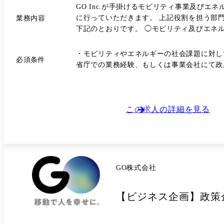
GO Inc.が手掛けるモビリティ事業及び
に行っていただきます。 上記役割を担う部門のリーダーとして、現メンバーとも連携しながら特定の事業領域について企画・検討を主導していただきます。 業務内容としては
業務内容
下記のとおりです。 ◯モビリティ及びエネ
よびプロジェクトに関するマネジメントおよび社内外のディ
ございます。 ◯モビリティ及びエネルギー関連事業の補助金・政府調達プロジェ
・モビリティやエネルギーの社会課題に対し
必須条件
量が圧倒的に不足している状態を解消したい。 具
省庁での業務経験、もしくは事業会社にて政
組織として、マネジメント2名、メンバー3
この求人の詳細を見る
GO株式会社
【ビジネス企画】政策