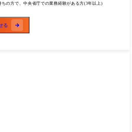
各領域のリーダーとともに担当するプロジェクトの推進を主体
ちの方で、中央省庁での業務経験がある方(3年以上)
 各メンバーがそれぞれ自身の担当プロジェクトについて関連部門
せる