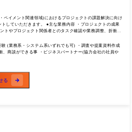
決済・ペイメント関連領域)におけるプロジェクトの課題解決に向け
務内容 ・プロジェクトの成果
アントやプロジェクト関係者とのタスク確認や業務調整、折衝等
案作業等) ・組織貢献(チームのスキルアップ・マネジメント)
験 (業務系・システム系いずれでも可) ・調査や提案資料作成
衝、商談ができる事 ・ビジネスパートナー(協力会社の社員や
せる