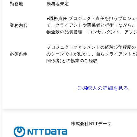
勤務地
勤務地未定
●職務責任 プロジェクト責任を担うプロジェ
て、クライアントや関係者と折衝しながら、チームのタス
業務内容
物全般の品質管理 ・コンサルタント、アソ
・担当プロジェクトの予算管理支援 ・プロジ
・実力、経験に応じて複数プロジェクトへの参加 ・チームリーダーとし
プロジェクトマネジメントの経験(5年程度の
業運営を担うパートナーにキャリアアップす
のシーンで手が動かし、自らクライアントと
必須条件
関係者)との協業のご経験
この求人の詳細を見る
株式会社NTTデータ