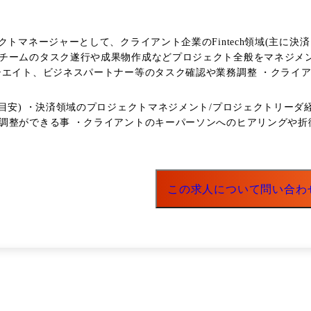
クトマネージャーとして、クライアント企業のFintech領域(主に
ク遂行や成果物作成などプロジェクト全般をマネジメントしていただきます。 ●主な業
シエイト、ビジネスパートナー等のタスク確認や業務調整 ・クライ
ェクトメンバーの育成支援 ・その他プロジェクトに付随する業務(提
て担当領域を主体的に推進 ・顧客貢献 ●キャリアパス プロジェクトを統括するディレクターを経て、事
目安) ・決済領域のプロジェクトマネジメント/プロジェクトリーダ経
ることができます。
調整ができる事 ・クライアントのキーパーソンへのヒアリングや折
この求人について問い合わ