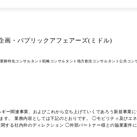
企画・パブリックアフェアーズ(ミドル)
業務特化コンサルタント
戦略コンサルタント
地方創生コンサルタント
公共コン
エネルギー関連事業、およびこれから立ち上げていくであろう新規事業
ます。 業務内容としては下記のとおりです。 ◯モビリティ及びエネ
に関する社内外のディレクション ◯外部パートナー様との協業案件
けた政府・自治体調整 ◯モビリティ及びエネルギー関連事業の補助金