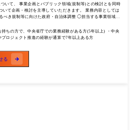
について、 事業企画とパブリック領域(規制等)との検討とを同時
あるべき規制等に向けた政府・自治体調整 ◯担当する事業領域お
を担当いただくことが
ちの方で、中央省庁での業務経験がある方(5年以上) ・中央
ジメントをお願いしたい。 ●組織情報 社長直下
やプロジェクト推進の経験が通算で7年以上ある方
について関連部門と連携して推進している。
せる