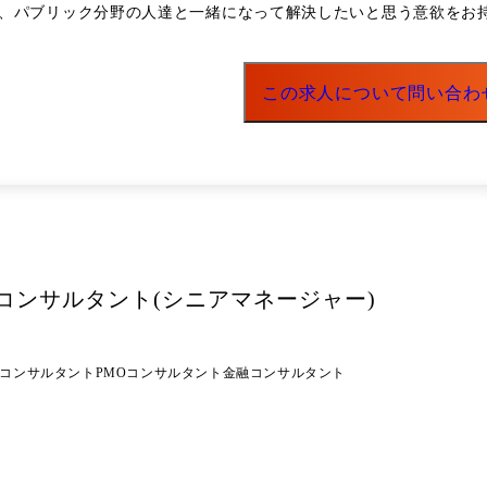
、質・量が圧倒的に不足している状態を解消したい。 具体的には、
、パブリック分野の人達と一緒になって解決したいと思う意欲をお持
直下組織として、マネジメント2名、メンバー3名の少数精鋭組織。
この求人について問い合わ
コンサルタント(シニアマネージャー)
Tコンサルタント
PMOコンサルタント
金融コンサルタント