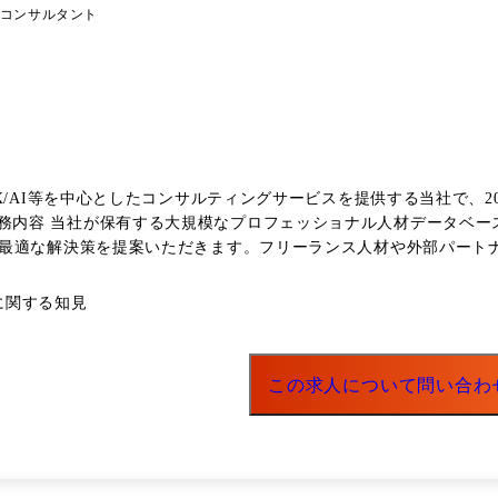
コンサルタント
X/AI等を中心としたコンサルティングサービスを提供する当社で、20
最適な解決策を提案いただきます。フリーランス人材や外部パート
支援 ●仕事の流れ 1.クライアントとの打合せを実施し、課題・要望をヒアリング 2.得ら
Tに関する知見
ジしやすい形に可視化 3.ProConnect事業部と連携しながら、
類や手続きを実施 6.プロジェクト開始後もクライアントと人材の双
の会社を担う営業統括責任者 ・グループ会社CxO ・新規事業立上げ
この求人について問い合わ
る1営業マンではなく、事業を推進できる経営人材として成長してい