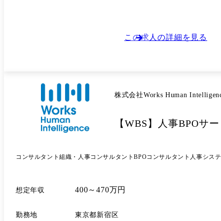
勤務も導入しておりますが、在宅勤務が難し
忙時期はほぼ出社となります。 出社が多い
やその後の業務フォローなども積極的に行っております。 ●繁忙期 3月～4月(年度末・初の対応) 5月中旬～6月中旬(住民税対応) 10月
当月給与計算対応で繁忙となります。 ●閑散期 2月、8月(年次業務が少ないため) ●職種につい
この求人の詳細を見る
より当社業務全般に変更の可能性があります
株式会社Works Human Intelligen
【WBS】人事BPOサ
コンサルタント
組織・人事コンサルタント
BPOコンサルタント
人事シス
400～470万円
想定年収
勤務地
東京都新宿区