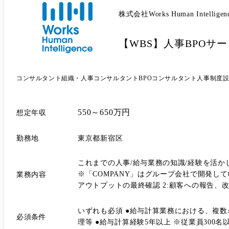
株式会社Works Human Intelligen
【WBS】人事BPOサー
コンサルタント
組織・人事コンサルタント
BPOコンサルタント
人事制度
550～650万円
想定年収
勤務地
東京都新宿区
これまでの人事/給与業務の知識/経験を活か
※「COMPANY」はグループ会社で開発している人事パッケージシステムです。 具体的な業務 
業務内容
アウトプットの最終確認 2:顧客への報告、改善内容の提案 3:運用整備(ドキュメント、業務整理)のまとめ役 4:メンバーとの1on1や育成 5:チーム工数の適正管理(業務調整) ※基
本的にクライアント先に常駐することはありません。自社内で受託業務に対応します。 入
ます。 ●その後はリーダーとして案件にアサ
いずれも必須 ●給与計算業務における、複数名(2～
必須条件
ただきます。 ●ご志向に応じて運用￫導入コンサルタント側へ異動することも可能です。 働
理等 ●給与計算経験5年以上 ※従業員3