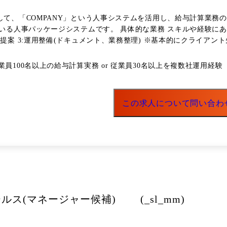
して、「COMPANY」という人事システムを活用し、給与計算業務
スキルや経験にあわせて、以下のような業務をお任せします。 1:人事給与業務の
の提案 3:運用整備(ドキュメント、業務整理) ※基本的にクライア
す。
員100名以上の給与計算実務 or 従業員30名以上を複数社運用経験
この求人について問い合わ
ルス(マネージャー候補) (_sl_mm)