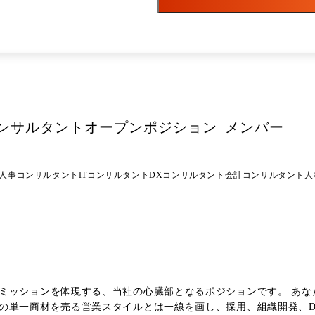
ンテーションを行います。 ●1日の流れ(例)
業との打ち合わせ、クライアント企業の最新ニーズの確認。 ・その他、マッチングを
ンサルタントオープンポジション_メンバー
人事コンサルタント
ITコンサルタント
DXコンサルタント
会計コンサルタント
人
ミッションを体現する、当社の心臓部となるポジションです。 あな
の単一商材を売る営業スタイルとは一線を画し、採用、組織開発、D