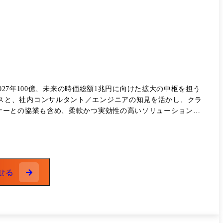
27年100億、未来の時価総額1兆円に向けた拡大の中枢を担う
ナーとの協業も含め、柔軟かつ実効性の高いソリューションを
条件に合致する人材を探索・選定 4.提案内容を作成し、クライア
方をフォローし、課題解決を伴走サポート 必要に応じて、新たな
せる
ただくことを期待しています。