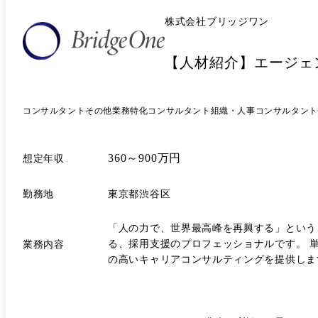
株式会社ブリッジワン
【人材紹介】エージェ
コンサルタント
その他業務特化コンサルタント
組織・人事コンサルタント
360～900万円
想定年収
勤務地
東京都渋谷区
「人の力で、世界最高峰を再興する」という
る、採用支援のプロフェッショナルです。 単なる人材紹介ではなく、正社員、派遣、フリーランスなど多様な雇用形態を扱い、企業と求職者双方のニーズに合わせた付加価値
業務内容
の高いキャリアコンサルティングを提供しま
イン業務 人手不足の課題を抱える建設・不動産領域のクライアント企業に対し、人材の紹介を通して採用支援を一気通貫で担当していただきます。 主に求職者側(CA)を担当
し、最適なマッチングを実現します。 ●管轄する業務領域 1.総合的なキャリアコンサルティング キャリアコンサルティング(正社員、派遣、フリーランス、独立、契約社員
等々)を通じた最適な働き方の提案。 転職先をお探しの求職者との面談および面接対策、就職支援の全般的なサポート。 2.企業への採用支援 人手不足の企業様へ求職者をご紹