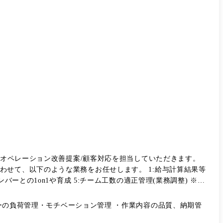
のオペレーション改善提案/顧客対応を担当していただきます。
チームマネージャー候補として、マネジメント業務にも携わってい
ベーション管理 ・作業内容の品質、納期管