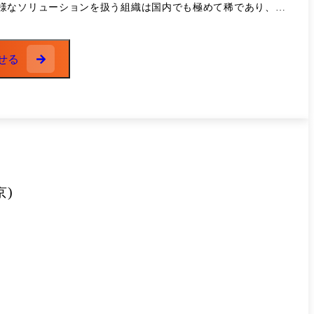
様なソリューションを扱う組織は国内でも極めて稀であり、こ
、最適解を創り出す課題解決型営業(新しい営業スタンダード)
せる
)