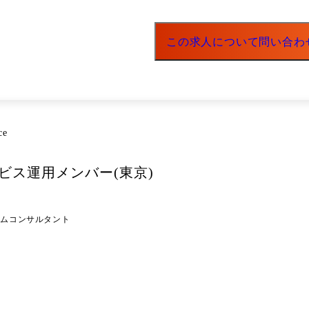
いプロジェクトもあり、現状の在宅勤務率は2割程度です。 また、
分、日々のコミュニケーション量は増えるため、ちょっとした質問や
～翌1月(年末調整対応) ※毎月中旬頃は、
この求人について問い合わ
て 変更の範囲:入社後は本職種に従事いただきます。 その後、ご本人の適性等に
。
ce
ービス運用メンバー(東京)
テムコンサルタント