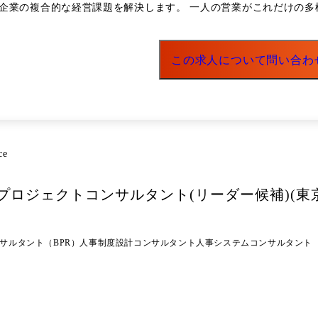
企業の複合的な経営課題を解決します。 一人の営業がこれだけの多
イン業務 建設、不動産、製造、医療、士業など多岐にわたる事業会社の経営者に対
広く担当いただきます。目の前の企業が抱える複合的な課題を見極め
この求人について問い合わ
 ・医療業界 ・士業
ce
ロジェクトコンサルタント(リーダー候補)(東京
サルタント（BPR）
人事制度設計コンサルタント
人事システムコンサルタント