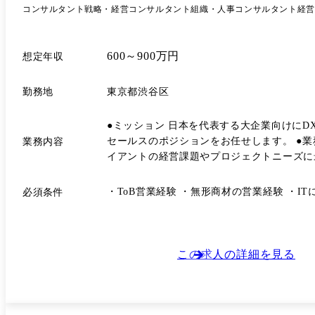
コンサルタント
戦略・経営コンサルタント
組織・人事コンサルタント
経営
600～900万円
想定年収
勤務地
東京都渋谷区
●ミッション 日本を代表する大企業向けにD
セールスのポジションをお任せします。 ●業務内容 当社が保有する大規模なプロフェッショナル人材データベースと、社内コンサルタント／エンジニアの知見を活かし、クラ
業務内容
イアントの経営課題やプロジェクトニーズに
設計・実行するポジションです。 ・クライアント課題の把握と提案機会の創出 ・コンサルタント／エンジニア、パートナー企業とのリレーション構築 ・案件ニーズと人材の
マッチング、プロジェクト組成 ・契約締結後のフォローアップ、課題解決に向けた伴走
・ToB営業経験 ・無形商材の営業経験 ・I
必須条件
れた情報を基に案件概要を整理し、人材がイメー
ントへ提示・商談 5.契約成立後、契約書
課題が発生した際には追加提案を行うなど、継続的に支援していきます。 ●中長期のキャリアパス ・次世代
責任者 ・支社立ち上げ責任者 など 単な
この求人の詳細を見る