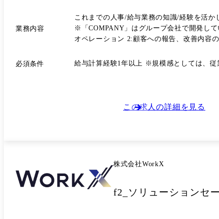
これまでの人事/給与業務の知識/経験を活か
※「COMPANY」はグループ会社で開発している人事パッケージシステムです。 具体的な業務 
業務内容
オペレーション 2:顧客への報告、改善内容
す。 入社後は ●入社者の適性に応じて個別でカリキュラムを設定し、1週間前後の研修を行います。 ●その後はOJT形式で仕事を覚えていただきます。 ●ご志向に応じて運用￫導
入コンサルタント側へ異動することも可能で
給与計算経験1年以上 ※規模感としては、従業
必須条件
この求人の詳細を見る
株式会社WorkX
f2_ソリューションセー