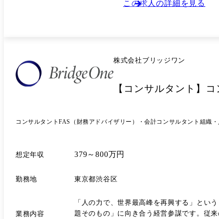
介し、採用課題を解決します。 キャリアアドバイザーとして、企業と求職者双方の利益を最大化するマッチングを主導します。 3.専門的なソーシング 求職者のスカウト・ヘッ
この求人の詳細を見る
ドハンティングを実行し、即戦力となる人材を発掘します。 ヘッドハンティングによる接触候補者に対して、求人の魅力的なプレゼ
・求職者との面談、面接対策、書類応募(推薦状作成)といった求職者サポート業務。 ・営
成立させるための事務処理など。
株式会社ブリッジワン
【コンサルタント】コ
コンサルタント
FAS（財務アドバイザリー）・会計コンサルタント
組織・
379～800万円
想定年収
勤務地
東京都渋谷区
「人の力で、世界最高峰を再興する」という
題そのもの」に向き合う経営参謀です。従来
業務内容