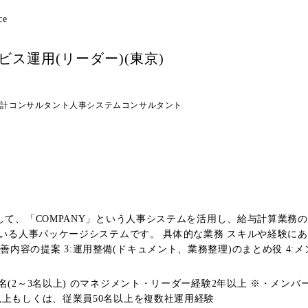
ce
ビス運用(リーダー)(東京)
設計コンサルタント
人事システムコンサルタント
して、「COMPANY」という人事システムを活用し、給与計算業務
スキルや経験にあわせて、以下のような業務をお任せします。 1:給与計算結果等
社後は ●入社者の適性に応じて個別でカリキュラムを設定し、1週間前後の研修を行い
インし、OJT形式で仕事を覚えていただきます。 ●ゆくゆくは、
3名以上) のマネジメント・リーダー経験2年以上 ※・メンバーの負荷管理・モチ
き方 ●残業時間は月35時間程度(担当プロジェクトにより繁閑期は異なります) ●在宅
00名以上もしくは、従業員50名以上を複数社運用経験