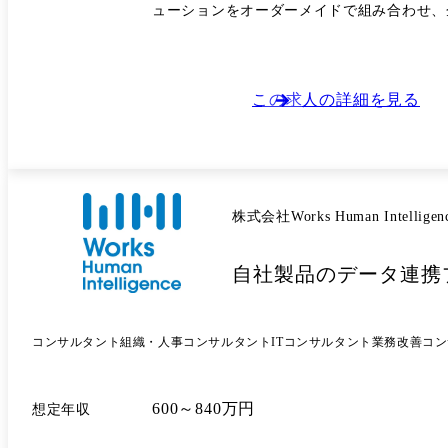
ューションをオーダーメイドで組み合わせ、
の唯一無二の営業組織の一員として、日本企業の再興に直接貢献していただきます。 ●メ
し、新規開拓から既存顧客の深耕営業まで幅
を実践します。 管轄するソリューション領域(ワンデスクソリューション) 一人の営業が窓口となり、企業の成長と課題解決に繋がる以下のソリューションを総合的に提案しま
す。 下記のいずれかの部署でご活躍をいただきます。 ・採用コンサルティング ・DXコンサルティング ・財務コンサルティング ・人事構築コンサルティング ●対象業界 ・建
この求人の詳細を見る
設業界 ・不動産業界 ・製造業界 ・看板業界
株式会社Works Human Intelligen
自社製品のデータ連携プ
コンサルタント
組織・人事コンサルタント
ITコンサルタント
業務改善コン
600～840万円
想定年収