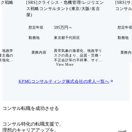
スク戦略
[SRS]クライシス・危機管理/レジリエン
[SRS
ス戦略コンサルタント(東京/大阪/名古
コンサ
屋)
595万円～
想定年収
想定年
勤務地
東京都千代田区
勤務地
、地政学
異常気象の激甚化、地政学リ
業務内容
業務内
護主義の
スクの高まり、品質・労務・
策強化、
不正会計等の不祥事、サイバ
View More
・経済制
ーインシデント、レピュテー
権競争の
ションリスク、AI・データ活
グローバ
用に伴う新たなリスクなど、
済安全保
企業が直面する危機はより複
KPMGコンサルティング株式会社
の求人一覧へ
踏まえた
雑かつ連鎖的になっていま
営課題と
す。 企業に求められているの
は、危機発生後の対応力だけ
情勢を正
ではありません。平時から危
なく、そ
機を想定し、経営層・事業部
略、サプ
門・リスク管理・広報・法
コンサル転職を成功させる
管理、投
務・人事・IT等が連携できる
営、リス
体制を整え、事業継続、危機
うな影響
広報、意思決定、再発防止ま
コンサル特化の転職支援で、
め、具体
でを一体で機能させることが
理想のキャリアアップを。
込むこと
重要になっています。 本ポジ