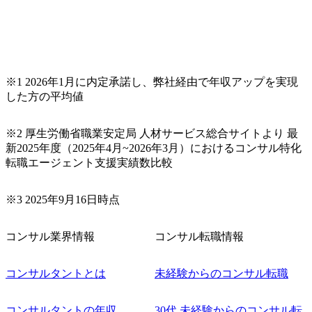
戦略の立
クトの組成、遂行、クロージ
ンプライ
ングまでのマネジメント ・ク
経済制
ライアント期待値、スケジュ
関する体
ール、タスク、成果物品質の
出対策、
管理 ・経営層、リスク管理、
の管理態
広報、法務、人事、IT、事業
全保障・
部門等との対話を通じた課題
※1 2026年1月に内定承諾し、弊社経由で年収アップを実現
るリスク
設定・解決方針の策定 ・危機
した方の平均値
度化支援
管理体制、BCP/BCM、危機
退、組織
対応訓練、再発防止策等の設
う地政
計・推進 ・Consultant /
*政策・
Senior Consultantへの作業指
※2 厚生労働省職業安定局 人材サービス総合サイトより 最
事業機
示、レビュー、育成 ・新規案
新2025年度（2025年4月~2026年3月）におけるコンサル特化
ルール形
件獲得に向けた提案活動 ・ク
転職エージェント支援実績数比較
学連携に
ライシスマネジメント/レジリ
想定
エンス領域におけるサービス
nior
開発・チーム貢献 ●業務内容
コンサルティング業務 (変更
※3 2025年9月16日時点
の範囲)当社の指定する業務
ロジェクトで
・成果物
コンサル業界情報
コンサル転職情報
、資料作
安全保
通商政
コンサルタントとは
未経験からのコンサル転職
規制、サ
関する情
政策・規
るリサー
コンサルタントの年収
30代 未経験からのコンサル転