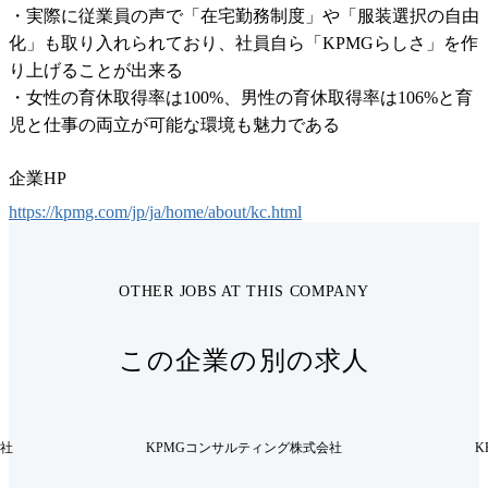
・実際に従業員の声で「在宅勤務制度」や「服装選択の自由
化」も取り入れられており、社員自ら「KPMGらしさ」を作
り上げることが出来る

・女性の育休取得率は100%、男性の育休取得率は106%と育
児と仕事の両立が可能な環境も魅力である
企業HP
https://kpmg.com/jp/ja/home/about/kc.html
OTHER JOBS AT THIS COMPANY
この企業の別の求人
会社
KPMGコンサルティング株式会社
K