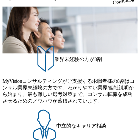
Consulting
ポジ
ションでは、クライシスマネ
全保障・
ジメント、BCP/BCM、危機
る政策・
対応体制構築、シミュレーシ
サーチ、
ョン訓練、危機発生時の対応
析、シナ
支援、原因分析・再発防止、
ジェンス
組織レジリエンス向上に向け
、サプラ
た仕組みづくりを支援しま
価、技術
す。 単なるマニュアル整備や
コンプラ
有事対応にとどまらず、企業
理体制の
が不確実性の高い環境下でも
戦略提言
事業を継続し、信頼を維持
業界未経験の方が8割
します。
し、変化に適応できる経営基
供にとど
盤を構築することがミッショ
・国際情
ンです。 ●主な支援テーマ・
の経営判
プロジェクト事例 ・グローバ
げるコン
ル危機管理体制の構築支援 ・
MyVisionコンサルティングがご支援する求職者様の8割はコ
ーチ機能を
BCP策定、BCM体制構築・高
ンサル業界未経験の方です。わかりやすい業界/個社説明か
こん
度化支援 ・危機対応マニュア
 *経済
ら始まり、最も難しい選考対策まで、コンサル転職を成功
ル、エスカレーションルー
国際関
ル、意思決定プロセスの整備
させるためのノウハウが蓄積されています。
保障貿易
・危機事象対応シミュレーシ
企業支援
ョン訓練支援 ・危機発生時の
ンクタン
PMO、経営インパクト分析、
庁、国際
各種調査支援 ・危機広報、ス
の政策・
テークホルダー対応支援 ・品
中立的なキャリア相談
ンサルテ
質不正、労務問題、不正会
*経営企
計、情報漏えい等の危機対応
ク管理、
支援 ・危機事象の原因分析・