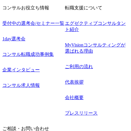
指定する
コンサルお役立ち情報
転職支援について
受付中の選考会/セミナー一覧
エグゼクティブコンサルタン
ト紹介
1day選考会
MyVisionコンサルティングが
選ばれる理由
コンサル転職成功事例集
ご利用の流れ
企業インタビュー
代表挨拶
コンサル求人情報
会社概要
プレスリリース
ご相談・お問い合わせ