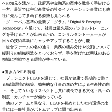
への知見を活かし、政府系や金融系の案件を数多く手掛ける
一方、最近では宇宙産業等の社会イノベーション事業にも他
社に先んじて参画する姿勢も見られる

・グローバル基準の最新プログラム「Digital & Emerging 
Technology」を通じて、社員は最先端のデジタルトレーニン
グを受けることが出来るため、コンサルタント一人一人が
日々の技術革新にキャッチアップすることが可能

・総合ファームの名の通り、業務の棲み分けや役割について
縦割りの組織構造をとっておらず、手を挙げれば興味のある
領域に挑戦できる環境が整っている。

●働き方/WLB/待遇

・プロジェクトLEAPを通じて、社員が健康で長期的に働け
る職場環境の構築、効率的な仕事の進め方による生産性の向
上、そして互いをリスペクトし共に成長できる文化・風土の
制度・カルチャーが備わっている

・他のファームと異なり、LEAPを初めとした社内環境の改
善には一般社員がボトムアップに関与出来る
