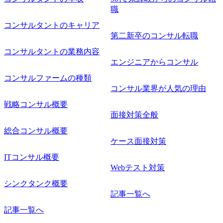
クライア
職
クライア
性を踏ま
コンサルタントのキャリア
ナリオ分
第二新卒のコンサル転職
位者と連
容の具体
コンサルタントの業務内容
経験を活
エンジニアからコンサル
*下位メ
導
コンサルファームの種類
*プロジェ
クロージ
コンサル業界が人気の理由
ト *調
ーチ、論
戦略コンサル概要
のリード
面接対策全般
営課題・
リスク分
総合コンサル概要
整備支援
ケース面接対策
Senior
業指示、品
ITコンサル概要
経営層・
告、ディ
Webテスト対策
形成支援
けた提案
シンクタンク概要
・地政学
記事一覧へ
サービス
マ企画、
記事一覧へ
グ業務