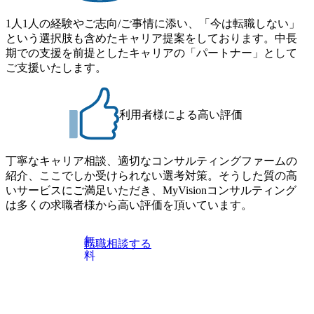
トレード
再発防止支援 ・気候変動・自
の実務経
然災害を踏まえたBCP/BCM
1人1人の経験やご志向/ご事情に添い、「今は転職しない」
略テーマ
高度化支援 ・AI・データ活
という選択肢も含めたキャリア提案をしております。中長
般論のレ
用に伴うリスク管理・モニタ
期での支援を前提としたキャリアの「パートナー」として
らず、ク
リング体制整備支援 ・組織レ
業・供給
ジリエンス向上に向けた組織
ご支援いたします。
み込んだ
設計・業務プロセス構築支援
政策・規
・ESG・戦略リスクを踏まえ
を継続的
た将来リスクシナリオ分析支
決定に資
援 ●想定職位 コンサルタント
利用者様による高い評価
供したい
～シニアマネジャー ●役割お
よび責任 【Consultant /
保障・地
Senior Consultant】 ・プロジ
政策・規
ェクトで定められたスコー
丁寧なキャリア相談、適切なコンサルティングファームの
 *カン
プ・成果物に基づく分析、設
紹介、ここでしか受けられない選考対策。そうした質の高
情勢、通
計、資料作成、実行支援 ・危
関する調
機管理、BCP/BCM、レジリ
いサービスにご満足いただき、MyVisionコンサルティング
保障・地
エンス、ESG・戦略リスク等
は多くの求職者様から高い評価を頂いています。
インテリ
に関する調査・論点整理 ・危
 *経営
機対応体制、業務プロセス、
ーフィン
規程・マニュアル等の整備支
無
転職相談する
ン資料作
援 ・クライアントの業界・事
料
関するシ
業特性を踏まえた課題整理、
価、対応
改善提案 ・シミュレーション
ェーンリ
訓練、ワークショップ、イン
重要品
タビュー等の実行支援 ・下位
 *経済
メンバーへの助言・指導
サプライ
【Manager以上】 ・プロジェ