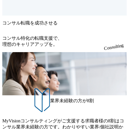
ております。 ①コンサルティ
ングから大規模システムの構
築、保守サポート、データセ
ンターを活用したシステム運
用等、トータルに顧客を支援
コンサル転職を成功させる
できる総合力 ②国内外のIT先
進企業とのパートナーシップ
をもとに、新たな技術を早く
コンサル特化の転職支援で、
に取り入れビジネスに活用で
きる先進性と連携力 【募集部
理想のキャリアアップを。
Consulting
署の概要・ミッション】 コン
サルタント組織として、シス
テム化構想・計画策定支援や
要件定義支援、情報システム
部門改革支援、および大規模
プロジェクトのプロジェクト
管理支援などのコンサルティ
ングサービスを提供していま
す。 ＜業務内容＞ 【担当い
ただきたい業務内容】 ・IT戦
略や投資計画の立案から、シ
ステム化計画策定、要件定義
業界未経験の方が8割
までの上流工程 ・ITガバナン
ス策定や情報セキュリティ管
理手法の見直しなどによる、
情報システム部門の改革支
MyVisionコンサルティングがご支援する求職者様の8割はコ
援、技術顧問 ・お客様の業務
移行およびシステム移行の支
ンサル業界未経験の方です。わかりやすい業界/個社説明か