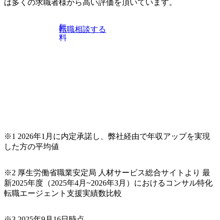
は多くの求職者様から高い評価を頂いています。
無
転職相談する
料
※1 2026年1月に内定承諾し、弊社経由で年収アップを実現
した方の平均値
※2 厚生労働省職業安定局 人材サービス総合サイトより 最
新2025年度（2025年4月~2026年3月）におけるコンサル特化
転職エージェント支援実績数比較
※3 2025年9月16日時点