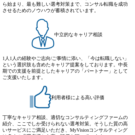
援や、運用定着化支援 ・AI
ら始まり、最も難しい選考対策まで、コンサル転職を成功
やデータ利活用分野の新技術
させるためのノウハウが蓄積されています。
を活用した業務改革支援や
PoC支援 ・大規模システムの
アプリケーション開発/インフ
ラ構築プロジェクトにおける
プロジェクト管理支援
中立的なキャリア相談
1人1人の経験やご志向/ご事情に添い、「今は転職しない」
という選択肢も含めたキャリア提案をしております。中長
期での支援を前提としたキャリアの「パートナー」として
ご支援いたします。
利用者様による高い評価
丁寧なキャリア相談、適切なコンサルティングファームの
紹介、ここでしか受けられない選考対策。そうした質の高
いサービスにご満足いただき、MyVisionコンサルティング