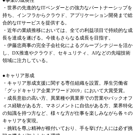
●事業の成長性

・世界の先進的なITベンダーとの強力なパートナーシップを
持ち、インフラからクラウド、アプリケーション開発まで総
合的なITサービスを提供する。

・近年の業績推移においては、全ての利益項目で持続的な成
長を達成を遂げる。今後もさらなる成長を目指す。

・伊藤忠商事の完全子会社化によるグループシナジーを活か
し、DX推進やクラウド、セキュリティ、AIなどの先端技術
領域に注力している。

●キャリア形成

・キャリア形成支援に関する専任組織を設置。厚生労働省
「グッドキャリア企業アワード2019」において大賞受賞。

・成長意欲の高い方、異業種や異業界での営業やバックオフ
ィス経験がある方、マネジメントに自信がある方、業界特化
の知識を持つ方など、様々な方が仕事を楽しみながら各々の
キャリアを実現。

・挑戦を尊ぶ精神が根付いており、手を挙げた人には必ず挑