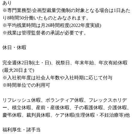
あり

※専門業務型/企画型裁量労働制の対象となる場合は1日あた
り8時間50分働いたものとみなされます。

※平均残業時間は月26時間程度(2022年度実績)

※残業は管理監督者の承認が必要です。
休日・休暇
完全週休2日制(土・日)、祝祭日、年末年始、年次有給休暇
(最大20日まで)

※入社初年度は社会人年数や入社時期に応じて付与

※時間単位での利用可

リフレッシュ休暇、ボランティア休暇、フレックスホリデ
ー、積立休暇、産前・産後休暇、子の看護休暇、介護休暇、
慶弔休暇、裁判員休暇、ケア休暇(生理休暇・不妊治療等)他
福利厚生・諸手当