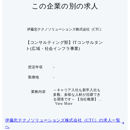
この企業の別の求人
伊藤忠テクノソリューションズ株式会社（CTC）
【コンサルティング部】ITコンサルタン
ト(広域・社会インフラ事業)
-
想定年収
勤務地
-
～キャリア入社も新卒入社も
業務内容
多数。多様な人材が活躍でき
る環境です～ 【当社概要】
View More
当社は情報通信業界、金融業
界、製造業界、流通業界等、
日本主要産業における大手代
表企業約8,000社、ならびに
伊藤忠テクノソリューションズ株式会社（CTC）
の求人一覧
官公庁を顧客に持つ大手SIer
へ
です。下記の2つを強みとし