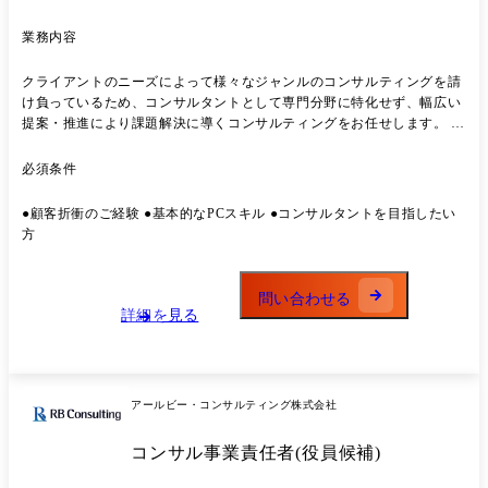
月:担当範囲を拡大し、論点設計・要件定義の上流フェーズを主導。複数
案件の並行運営や提案〜受注〜デリバリーまでのオーナーシップへ踏み
業務内容
込む
クライアントのニーズによって様々なジャンルのコンサルティングを請
け負っているため、コンサルタントとして専⾨分野に特化せず、幅広い
提案・推進により課題解決に導くコンサルティングをお任せします。 業
務詳細 ●事業計画の⽴案、実⾏⽀援 ●M&Aの企画、実⾏⽀援 ●情報シス
テムに関する企画、実⾏⽀援(PMO) ●SCM戦略の⽴案、実⾏⽀援などの
必須条件
各種コンサルティング業務
●顧客折衝のご経験 ●基本的なPCスキル ●コンサルタントを⽬指したい
⽅
問い合わせる
詳細を見る
アールビー・コンサルティング株式会社
コンサル事業責任者(役員候補)