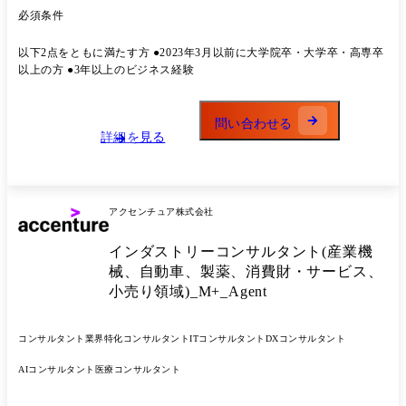
ジェクト事例】 ◆戦略 ・大手製造メーカー:事業戦略策定支援(社長含む
必須条件
全経営陣を巻き込み) ・大手製造業IT関連会社:AI搭載ITソリューション
プロダクトの事業性評価/企画開発推進 ・大手エネルギー会社:CVC立ち
以下2点をともに満たす方 ●2023年3月以前に大学院卒・大学卒・高専卒
上げにおける戦略策定～推進 ・大手流通会社:特定事業における流通改
以上の方 ●3年以上のビジネス経験
革コンサルティング ・大手通信会社:地域共創推進のための大企業/地方
企業のアライアンス形成支援 ◆Biz・IT上流 ・大手製薬メーカー:売上予
測業務のモデル化/標準化支援 ・大手生命保険会社:生成AI活用した全社
問い合わせる
の業務改革/コスト削減支援 ・大手食品メーカー:利益率改善のための価
詳細を見る
格戦略策定/生産効率改善 ・大手メディア:新規ビジネスにおけるシステ
ム構想策定 ・メガバンク:生成AI活用による攻め/守りの業務改善 ・大手
自動車メーカー:デジタル及びコネクテッドサービス企画/開発支援​
◆IT・PMO・その他 ・メガバンク:システム開発領域における生成AI活
アクセンチュア株式会社
用プロジェクト ・大手小売業:ビジネスプラットフォームTiDBマイグレ
ーション支援 ・大手製薬企業:DTxプラットフォーム構築支援 ・総合エ
インダストリーコンサルタント(産業機
ンタメ企業:販売管理システム刷新PJにおけるPMO支援 ・AIベンチャ
ー:AIソリューションを用いた戦略/実行コンサルティング
械、自動車、製薬、消費財・サービス、
小売り領域)_M+_Agent
コンサルタント
業界特化コンサルタント
ITコンサルタント
DXコンサルタント
AIコンサルタント
医療コンサルタント