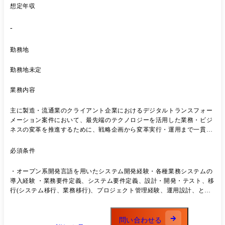
義者、アプリケーション設計者、アプリケーションデベロッパ― ・保
想定年収
守・運用のアプリケーションエンハンス要員 ③ITインフラ ・エンター
プライズ・インフラストラクチャ・トランスフォーメーション ・クラウ
-
ド・マイグレーション&モダナイゼーション ・サービス・リライアビリ
ティ・エンジニアリング(SRE)
勤務地
勤務地未定
業務内容
主に製造・流通業のクライアント企業におけるデジタルトランスフォー
メーション案件において、最先端のテクノロジーを活用した業務・ビジ
ネスの変革を推進するために、戦略企画から変革実行・運用まで一貫し
た支援を行います。 ●開発端末 ・Windows10 ●ツール ・
JIRA/Confluence ・Teams/Slack ●技術スタック ・製品ソリューショ
必須条件
ン:SAP, Oracle, IBM, Salesforce, Workday など ・アーキ・インフ
ラ:Infrastructure as Code, API Management ・その他:AI(自然言語処理/画
・オープン系開発言語を用いたシステム開発経験・各種業務システムの
像処理/音声処理/機械学習・深層学習), Blockchain
導入経験 ・業務要件定義、システム要件定義、設計・開発・テスト、移
行(システム移行、業務移行)、プロジェクト管理経験、運用設計、とい
った一連のシステム企画～開発～運用までの一部、若しくはすべての工
程の経験 ※日本語の履歴書・職務経歴書を準備ください。
問い合わせる