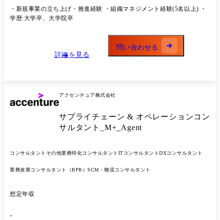
制を一緒に創り上げていただきたいと考えています。 通常のコンサルテ
・新規事業の立ち上げ・推進経験 ・組織マネジメント経験(5名以上) ・
ィング会社では「指針を示す羅針盤」としての役割が中心ですが、当社
学歴:大学卒、大学院卒
では実際に事業を構築するポジションを担っていただきます。立ち上げ
経験を活かし、サービスをブラッシュアップしながら裁量権を持って事
業を成長させることができる、他にはない挑戦の場です。 【仕事概要】
問い合わせる
事業責任者(役員候補)として、食品流通業界に特化したコンサルティン
詳細を見る
グ事業の成長基盤を固めていただきます。戦略立案から実行までを担
い、P/L責任を持ちながら組織をリード頂きます。 【仕事内容(具体的な
業務内容)】 ・コンサルティングサービスの設計・ブラッシュアップ ・
事業戦略の策定・推進、P/L管理 ・クライアント案件のデリバリー(提案
アクセンチュア株式会社
～実行支援) ・組織体制の強化(採用・育成・マネジメント) ・グループ
経営陣との連携による全社戦略立案 ・将来的な役員就任を視野に入れた
サプライチェーン & オペレーションコン
経営参画 ・案件のデリバリー 【組織体制・カルチャー】 当社のコンサ
ルティング組織は、以下の4つの専門領域で構成されており、プロジェ
サルタント_M+_Agent
クト毎に横断的にチームを組成しています。 ●チーム名:主な役割 ・
Communication Strategy:経営課題・戦略設計、提案ストーリー設計 ・
コンサルタント
その他業務特化コンサルタント
ITコンサルタント
DXコンサルタント
Marketing:業務用食品市場の調査分析、販促施策設計、データ分析 ・
Build(2024年2月発足):DX支援、業務フロー・システム構築 ・Creative:
業務改善コンサルタント（BPR）
SCM・物流コンサルタント
メニュー開発、販促物・デザイン作成 チーム内外での連携が必須となる
ため、「チームで仕事を進めたい方」や「自分の専門性を活かしながら
周囲と連携したい方」には最適な環境です​ (業務内容の変更の範囲)当社
想定年収
業務全般
-