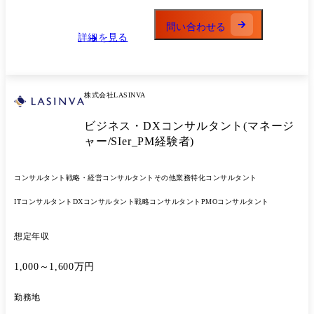
革コンサルティング ・大手通信会社:地域共創推進のための大企業/地方
企業のアライアンス形成支援 ◆Biz・IT上流 ・大手製薬メーカー:売上予
問い合わせる
測業務のモデル化/標準化支援 ・大手生命保険会社:生成AI活用した全社
詳細を見る
の業務改革/コスト削減支援 ・大手食品メーカー:利益率改善のための価
格戦略策定/生産効率改善 ・大手メディア:新規ビジネスにおけるシステ
ム構想策定 ・メガバンク:生成AI活用による攻め/守りの業務改善 ・大手
自動車メーカー:デジタル及びコネクテッドサービス企画/開発支援​
株式会社LASINVA
◆IT・PMO・その他 ・メガバンク:システム開発領域における生成AI活
用プロジェクト ・大手小売業:ビジネスプラットフォームTiDBマイグレ
ビジネス・DXコンサルタント(マネージ
ーション支援 ・大手製薬企業:DTxプラットフォーム構築支援 ・総合エ
ンタメ企業:販売管理システム刷新PJにおけるPMO支援 ・AIベンチャ
ャー/SIer_PM経験者)
ー:AIソリューションを用いた戦略/実行コンサルティング
コンサルタント
戦略・経営コンサルタント
その他業務特化コンサルタント
ITコンサルタント
DXコンサルタント
戦略コンサルタント
PMOコンサルタント
想定年収
1,000～1,600万円
勤務地