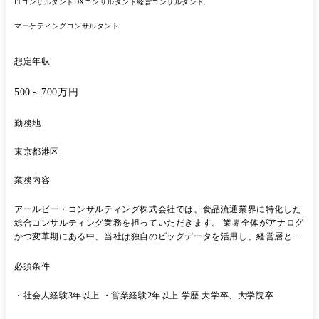
ITコンサルタント
DXコンサルタント
経営コンサルタント
マーケティングコンサルタント
想定年収
500～700万円
勤務地
東京都港区
業務内容
アールビー・コンサルティング株式会社では、食品流通業界に特化した
総合コンサルティング業務を担っていただきます。 業界全体がアナログ
かつ変革期にある中、当社は独自のビッグデータを活用し、経営層と対
峙しながら「提案〜実行」までを一気通貫で支援しています。 主な業務
内容 ・クライアントとの関係構築、課題ヒアリング ・既存/新規クライ
必須条件
アントに対する提案内容のブラッシュアップ～新規提案活動 ・
issueanalysis ・経営・流通・営業・販促などの戦略立案と改善提案 ・実
・社会人経験3年以上 ・営業経験2年以上 学歴 大学卒、大学院卒
行支援・改善提案(仕組み化、販促支援、体制構築など) ・PM業務 ※(業
務内容の変更の範囲)当社業務全般