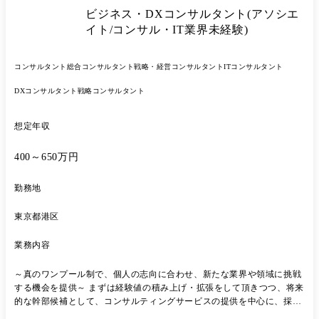
用プロジェクト ・大手小売業:ビジネスプラットフォームTiDBマイグレ
ビジネス・DXコンサルタント(アソシエ
ーション支援 ・大手製薬企業:DTxプラットフォーム構築支援 ・総合エ
ンタメ企業:販売管理システム刷新PJにおけるPMO支援 ・AIベンチャ
イト/コンサル・IT業界未経験)
ー:AIソリューションを用いた戦略/実行コンサルティング
コンサルタント
総合コンサルタント
戦略・経営コンサルタント
ITコンサルタント
DXコンサルタント
戦略コンサルタント
想定年収
400～650万円
勤務地
東京都港区
業務内容
～真のワンプール制で、個人の志向に合わせ、新たな業界や領域に挑戦
する機会を提供～ まずは経験値の積み上げ・拡張をして頂きつつ、将来
的な幹部候補として、コンサルティングサービスの提供を中心に、採用/
育成、新規事業等にも携わっていただきたいと考えております。 【プロ