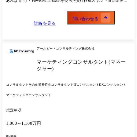
あれば尚可) ・PowerPoint/Excelを使った資料作成スキル ・食品業界・
よびダッシュボードの整備をご担当いただきます。 ・データ収集および
流通業界への興味関心(実務経験は問いません) ・学歴：大学卒、大学院
データ基盤活用の推進 - 必要データの抽出・収集、ならびに既存デー
卒
タ基盤の活用推進を行っていただきます。 ・データ前処理(クリーニン
問い合わせる
グ/加工/集計) - 分析目的に適したデータへと整形し、品質を担保した
詳細を見る
データセットの作成をご担当いただきます。 ・分析業務(統計解析・傾
向分析・要因分析) - 業績向上や施策改善に資する示唆を得るため、統
計解析や要因分析等の各種分析を実施いただきます。 ・分析結果の解釈
および改善施策の提言 - 分析から得られた示唆を事業文脈に照らして
アールビー・コンサルティング株式会社
解釈し、改善施策の立案・提言を行っていただきます。 ・レポーティン
グおよび意思決定支援 - 分析成果を資料として取りまとめ、関係者へ
マーケティングコンサルタント(マネー
の報告および意思決定の支援をご担当いただきます。 (業務内容の変更
の範囲)当社業務全般
ジャー)
コンサルタント
その他業務特化コンサルタント
ITコンサルタント
DXコンサルタント
マーケティングコンサルタント
想定年収
1,000～1,300万円
勤務地