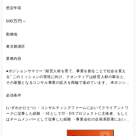
想定年収
600万円～
勤務地
東京都港区
業務内容
●ポジションサマリー "経営人材を育て、事業を創ることで社会を変え
る" このミッションの実現に向け、クオンティアは経営人材の輩出と、
その基盤となるコンサル事業の拡大を両輪で進めています。 本ポジショ
ンでは、その中核として、高難易度案件の獲得と案件推進を担っていた
だく戦略・総合コンサルタントを募集します。 AI活用を前提とした働き
必須条件
方、未経験領域への積極的なチャレンジが日常となる環境です。 これか
らの時代に通用するスキル・経験を、実戦を通じて積んでいただけま
(いずれかひとつ) ・コンサルティングファームにおいてクライアントワ
す。 ●担っていただく役割(イメージ) 高難易度案件の獲得・プロジェク
ークに従事した経験 ・SEとしてIT・DXプロジェクトに主体者、もしく
トデリバリーの中核として、クラスごとに以下を担っていただきます。
はチームメンバーとして従事した経験 ・事業会社の企画系部署において
【C(コンサルタント)】チーム内でのプロジェクトデリバリー貢献、下
改革プロジェクトに主体者、もしくはチームメンバーとして従事した経
位者サポート ・担当タスクの自走遂行(論点整理、分析、提案資料の作
験 ・高いコミュニケーション能力と未経験領域へのキャッチアップ能力
成) ・プロジェクト内で上位者(SC/M)と連携し、アウトプットの品質を