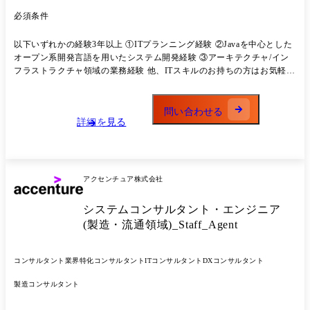
して日本全国拠点の開設、拡充を進めてまいりました。 アクセンチュ
ア・アドバンスト・テクノロジーセンター前橋では、デジタル・トラン
必須条件
スフォーメーションの基盤となる ITを、地元のIT企業とも連携して、前
橋から国内外のお客様に提供します。 特に全国規模の小売業創業の地と
以下いずれかの経験3年以上 ①ITプランニング経験 ②Javaを中心とした
しての群馬は、国内外の知見を集積した小売業向けITサービスおよび金
オープン系開発言語を用いたシステム開発経験 ③アーキテクチャ/イン
融業向けモダナイゼーション拠点を目指しています。 自治体や県内企業
フラストラクチャ領域の業務経験 他、ITスキルのお持ちの方はお気軽に
などに対する、デジタル活用力のさらなる向上のための研修・ワークシ
ご応募ください。
ョップなどを通して「日本最先端デジタル県」を目指す群馬県を支援し
ます。 弊社のすべての国内拠点は支社・子会社ではなくアクセンチュア
問い合わせる
本体のひとつの拠点であり、大都市圏(東京・関西)の下請けではなく、
詳細を見る
本社を含む他拠点と同等の位置づけとして運営しています。 企業におけ
るデジタルトランスフォーメーション案件において、最先端のテクノロ
ジーを活用した業務・ビジネスの変革を推進するために、戦略企画から
変革実行・運用まで一貫した支援を行います。 技術要素としては要件定
アクセンチュア株式会社
義、設計、構築、テスト、開発、保守、運用だけでなく、クラウドシフ
トの効果を最大化するために、アプリケーション・インフラおよびセキ
システムコンサルタント・エンジニア
ュリティの垣根を超え、統合的なITサービスの計画・設計・構築・移行
およびその後の運営を実現します。 ①コンサルティング ・デジタルト
(製造・流通領域)_Staff_Agent
ランスフォーメーション(IT+業務・組織)のためのグランドデザイン、変
革ロードマップの策定 ・既存IT・最新テクノロジーを組み合わせた全体
コンサルタント
業界特化コンサルタント
ITコンサルタント
DXコンサルタント
アーキテクチャ・ソリューションのデザイン ・デジタルトランスフォー
メーションプロジェクトのデリバリー(要件定義～設計・開発～テスト・
製造コンサルタント
導入～定着化) ・グローバルプロジェクトのマネジメント。テスト・移
行などの計画策定・推進・管理 ②アプリケーション ・システム要件定