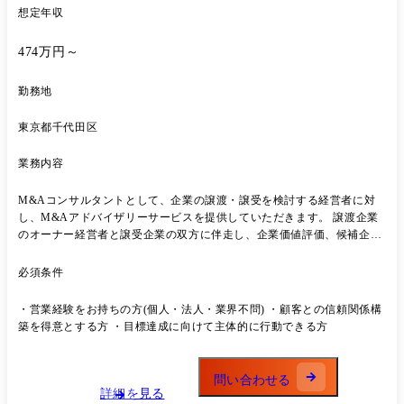
的態度の獲得支援
想定年収
474万円～
勤務地
東京都千代田区
業務内容
M&Aコンサルタントとして、企業の譲渡・譲受を検討する経営者に対
し、M&Aアドバイザリーサービスを提供していただきます。 譲渡企業
のオーナー経営者と譲受企業の双方に伴走し、企業価値評価、候補企業
の選定、条件交渉、成約支援まで一貫して担当します。 経営者との信頼
関係構築から案件成約まで携わることができるため、高い営業力・提案
必須条件
力・財務知識を身につけられるポジションです。 ●業務詳細 M&Aコン
サルタントとして、企業の譲渡・譲受を検討する経営者に対し、M&A
・営業経験をお持ちの方(個人・法人・業界不問) ・顧客との信頼関係構
アドバイザリーサービスを提供していただきます。 <主な業務内容> ・
築を得意とする方 ・目標達成に向けて主体的に行動できる方
譲渡企業の開拓および経営者との面談 ・アドバイザリー契約の提案・締
結 ・企業概要書(IM)の作成 ・譲受候補企業の選定および開拓 ・譲受企
業への提案活動 ・トップ面談の調整および支援 ・デューデリジェンス
問い合わせる
や条件交渉のサポート ・成約に向けたプロジェクト推進 <入社後の流れ
詳細を見る