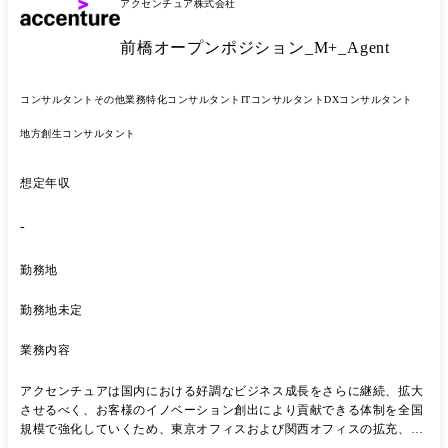
アクセンチュア株式会社
き、その道筋の変更をコントロールする極めて高い思考技術と強いリー
ダーシップ、また必要な人材巻き込んでいけるセンスが必要です。 知識
前橋オープンポジション_M+_Agent
としてのテクノロジー先鋭性 当チームは最新のテクノロジーを使って企
業のオペレーションに変革を起こすプロジェクトを手掛けることに、よ
り集中特化しています。従い他のファームに比較して、テクノロジーに
コンサルタント
その他業務特化コンサルタント
ITコンサルタント
DXコンサルタント
対する知見をより高いレベルで求められます。キャリアの中でIT・OT・
デジタルに携わった方は、よりその能力を生かしやすいです。また、そ
地方創生コンサルタント
うでない方は入社後、積極的に最新のテクノロジーについての勉強・知
見収集に励んで頂くことになります。 ・ 小売業におけるオムニチャネ
ル対応の次世代サプライチェーン構築 ・ 銀行業における米・欧・亜3極
想定年収
をカバーした、ゼロベースでのコストマネジメント ・ 機械産業のいけ
るロボティクス・AIスタートアップを活用した業界横断物流プラットフ
-
ォーム構築 ・ 製造現場のIOT化に伴うサイバーセキュリティ能力の抜本
的強化プログラム ・ 資源・エネルギー業における3Dデータアナリティ
勤務地
クスによるプラント構築コストダウン ・ 開発CADデータのデジタルマ
ーケティング転用を可能にするデジタルアセットプラットフォーム構築
勤務地未定
業務内容
アクセンチュアは国内における好調なビジネス成長をさらに継続、拡大
させるべく、お客様のイノベーション創出により貢献できる体制を全国
規模で強化していくため、東京オフィスおよび関西オフィスの拡充、そ