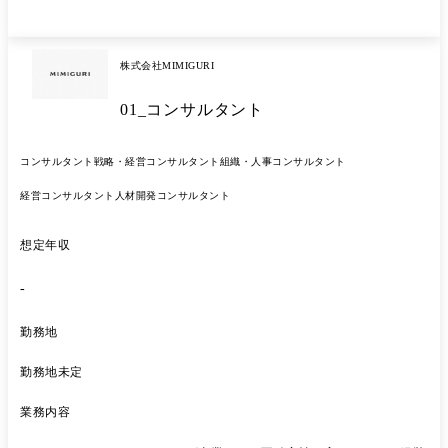
ティサービス開発支援 ・ソフトウェア事業強化に向けた全社トランスフ
ォーメーション など ※テクノロジーを活用した事業開発からデジタル
業務改革まで、企業のみならずモビリティ業界の構造を変えるようなト
株式会社MIMIGURI
ランスフォーメーションのプランニングから実行支援を行っています。
01_コンサルタント
コンサルタント
戦略・経営コンサルタント
組織・人事コンサルタント
経営コンサルタント
人材開発コンサルタント
想定年収
-
勤務地
勤務地未定
業務内容