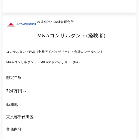
> 入社後は、譲渡企業または譲受企業向けのインサイドセールス業務を
通じて、M&A業界や営業活動の基礎を習得していただきます。 その
後、M&Aコンサルタントとして独り立ちし、案件のソーシングから成
約まで一気通貫で担当していただきます。
株式会社ACN経営研究所
M&Aコンサルタント(経験者)
コンサルタント
FAS（財務アドバイザリー）・会計コンサルタント
M&Aコンサルタント・M&Aアドバイザリー（FA）
想定年収
724万円～
勤務地
東京都千代田区
業務内容