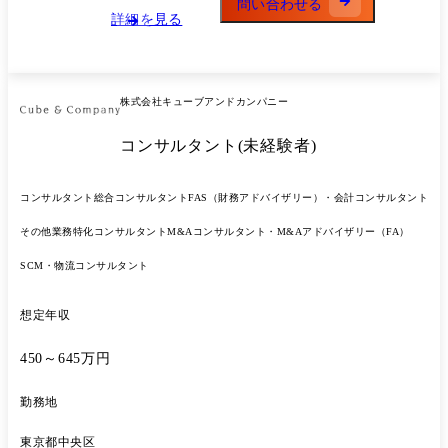
問い合わせる
担保 ・クライアントの課長クラスとの折衝・提案への参画 ・一部配下
詳細を見る
(A クラス)へのタスク割り振り・進捗管理 ・未経験領域へのキャッチア
ップを自走で進め、実務価値を出す 【SC(シニアコンサルタント)】 プ
ロジェクトデリバリーの中核 ・論点設計・アプローチ設計・成果物品質
担保の主導 ・プロジェクト内の配下 1〜3 名のマネジメント(タスク設
株式会社キューブアンドカンパニー
計・進捗管理・メンバー育成) ・クライアントの課長〜部長クラスとの
直接折衝・合意形成 ・部長クラスからの継続・拡大ニーズ獲得 ・社内
コンサルタント(未経験者)
における新規領域やセクター戦略への貢献(構想・スキーム設計フェーズ
での参画) 【M(マネージャー)】 プロジェクト全体のマネジメントと案
件受注 ・PM(プロジェクトマネージャー)として配下 3〜10 名を統括
コンサルタント
総合コンサルタント
FAS（財務アドバイザリー）・会計コンサルタント
し、QCD を担保 ・超上流工程での論点・課題整理と、限られたリソー
スでのアプローチ立案 ・クライアント本部長〜役員クラスとのコネクシ
その他業務特化コンサルタント
M&Aコンサルタント・M&Aアドバイザリー（FA）
ョン形成および継続的案件受注 ・チームメンバー(SC/C/A)の育成と、働
きやすい環境の設計 ●プロジェクト事例 【全社戦略立案支援】専門商社|
SCM・物流コンサルタント
経営統合に伴う経営戦略、差別化戦略策定 【事業戦略立案支援】総合商
社|デジタルサービス拡大に向けた市場調査、事業戦略・GTM戦略策定
想定年収
【業務構想策定】食品製造|販売、在庫管理、出荷、物流業務の構想策
定、業務設計 【IT化構想】総合商社|大規模な財務システムの刷新に向
けた現状調査・IT化構想策定 【先端テクノロジー活用】証券|生成AIを
450～645万円
活用したマイグレーションの高度化 など多数。 ●入社後の想定プロセス
入社〜3ヶ月:Onboarding Training でコンサル基礎スキルを習得。案件に
勤務地
参画し、早期に初動から貢献 3〜6ヶ月:クラスに応じた担当領域で役割
を発揮(モジュール推進/提案機会の創出/クライアント関係構築) 6〜12ヶ
東京都中央区