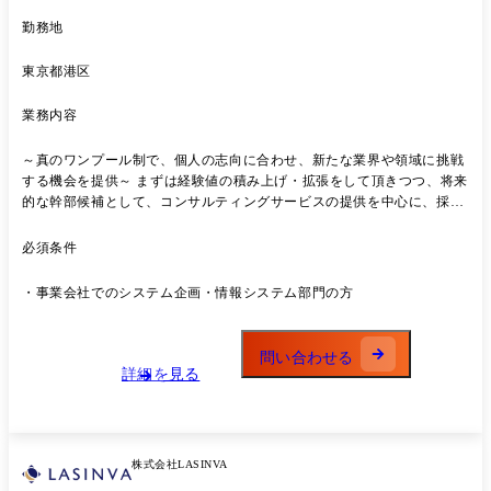
勤務地
東京都港区
業務内容
～真のワンプール制で、個人の志向に合わせ、新たな業界や領域に挑戦
する機会を提供～ まずは経験値の積み上げ・拡張をして頂きつつ、将来
的な幹部候補として、コンサルティングサービスの提供を中心に、採用/
育成、新規事業等にも携わっていただきたいと考えております。 【プロ
ジェクト事例】 ◆戦略 ・大手製造メーカー:事業戦略策定支援(社長含む
必須条件
全経営陣を巻き込み) ・大手製造業IT関連会社:AI搭載ITソリューション
プロダクトの事業性評価/企画開発推進 ・大手エネルギー会社:CVC立ち
・事業会社でのシステム企画・情報システム部門の方
上げにおける戦略策定～推進 ・大手流通会社:特定事業における流通改
革コンサルティング ・大手通信会社:地域共創推進のための大企業/地方
企業のアライアンス形成支援 ◆Biz・IT上流 ・大手製薬メーカー:売上予
問い合わせる
測業務のモデル化/標準化支援 ・大手生命保険会社:生成AI活用した全社
詳細を見る
の業務改革/コスト削減支援 ・大手食品メーカー:利益率改善のための価
格戦略策定/生産効率改善 ・大手メディア:新規ビジネスにおけるシステ
ム構想策定 ・メガバンク:生成AI活用による攻め/守りの業務改善 ・大手
自動車メーカー:デジタル及びコネクテッドサービス企画/開発支援​
株式会社LASINVA
◆IT・PMO・その他 ・メガバンク:システム開発領域における生成AI活