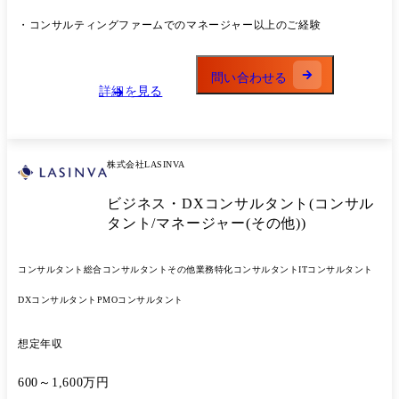
込み) ・大手製造業IT関連会社:AI搭載ITソリューションプロダクトの事
業性評価/企画開発推進 ・大手エネルギー会社:CVC立ち上げにおける戦
・コンサルティングファームでのマネージャー以上のご経験
略策定～推進 ・大手流通会社:特定事業における流通改革コンサルティ
ング ・大手通信会社:地域共創推進のための大企業/地方企業のアライア
ンス形成支援 ◆Biz・IT上流 ・大手製薬メーカー:売上予測業務のモデル
問い合わせる
化/標準化支援 ・大手生命保険会社:生成AI活用した全社の業務改革/コス
詳細を見る
ト削減支援 ・大手食品メーカー:利益率改善のための価格戦略策定/生産
効率改善 ・大手メディア:新規ビジネスにおけるシステム構想策定 ・メ
ガバンク:生成AI活用による攻め/守りの業務改善 ・大手自動車メーカー:
デジタル及びコネクテッドサービス企画/開発支援​ ◆IT・PMO・その他
株式会社LASINVA
・メガバンク:システム開発領域における生成AI活用プロジェクト ・大
手小売業:ビジネスプラットフォームTiDBマイグレーション支援 ・大手
ビジネス・DXコンサルタント(コンサル
製薬企業:DTxプラットフォーム構築支援 ・総合エンタメ企業:販売管理
システム刷新PJにおけるPMO支援 ・AIベンチャー:AIソリューションを
タント/マネージャー(その他))
用いた戦略/実行コンサルティング
コンサルタント
総合コンサルタント
その他業務特化コンサルタント
ITコンサルタント
DXコンサルタント
PMOコンサルタント
想定年収
600～1,600万円