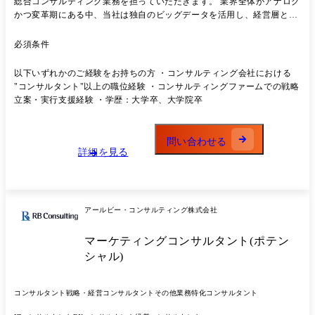
総合コンサルティング業務を担っていただきます。 業界全体がアナログ
かつ変革期にある中、当社は独自のビッグデータを活用し、経営層と対
峙しながら「提案〜実行」までを一気通貫で支援しています。 主な業務
・クライアントとの関係構築、課題ヒアリング ・既存/新規クライアン
必須条件
トに対する提案内容のブラッシュアップ～新規提案活動 ・経営・流通・
営業・販促などの戦略立案と改善提案 ・BIG DATA Knowledgeを活用し
以下いずれかのご経験をお持ちの方 ・コンサルティング会社における
たマーケット分析 ・社内外ステークホルダーとのプロジェクト推進・進
"コンサルタント"以上の職位経験 ・コンサルティングファームでの戦略
捗管理 ・実行支援・改善提案(仕組み化、販促支援、体制構築など) ・当
立案・実行支援経験 ・学歴：大学卒、大学院卒
社のコンサルティングは「提案屋」で終わりません。現場の実装や定着
支援まで深く入り込み、「結果を出す」ことにこだわります。 ※(業務
内容の変更の範囲)当社業務全般
問い合わせる
詳細を見る
アールビー・コンサルティング株式会社
マーケティングコンサルタント(ポテン
シャル)
コンサルタント
戦略・経営コンサルタント
その他業務特化コンサルタント