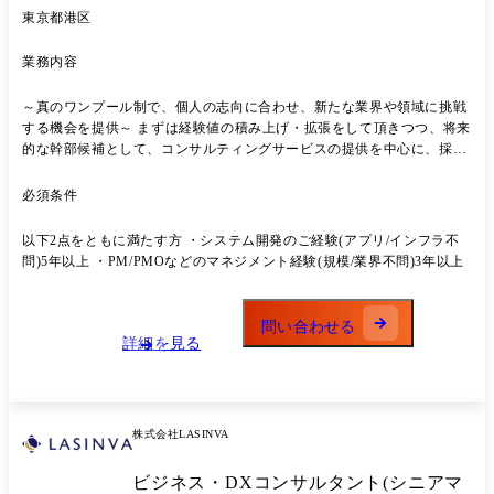
東京都港区
業務内容
～真のワンプール制で、個人の志向に合わせ、新たな業界や領域に挑戦
する機会を提供～ まずは経験値の積み上げ・拡張をして頂きつつ、将来
的な幹部候補として、コンサルティングサービスの提供を中心に、採用/
育成、新規事業等にも携わっていただきたいと考えております。 【プロ
ジェクト事例】 ◆戦略 ・大手製造メーカー:事業戦略策定支援(社長含む
必須条件
全経営陣を巻き込み) ・大手製造業IT関連会社:AI搭載ITソリューション
プロダクトの事業性評価/企画開発推進 ・大手エネルギー会社:CVC立ち
以下2点をともに満たす方 ・システム開発のご経験(アプリ/インフラ不
上げにおける戦略策定～推進 ・大手流通会社:特定事業における流通改
問)5年以上 ・PM/PMOなどのマネジメント経験(規模/業界不問)3年以上
革コンサルティング ・大手通信会社:地域共創推進のための大企業/地方
企業のアライアンス形成支援 ◆Biz・IT上流 ・大手製薬メーカー:売上予
測業務のモデル化/標準化支援 ・大手生命保険会社:生成AI活用した全社
問い合わせる
の業務改革/コスト削減支援 ・大手食品メーカー:利益率改善のための価
詳細を見る
格戦略策定/生産効率改善 ・大手メディア:新規ビジネスにおけるシステ
ム構想策定 ・メガバンク:生成AI活用による攻め/守りの業務改善 ・大手
自動車メーカー:デジタル及びコネクテッドサービス企画/開発支援​
◆IT・PMO・その他 ・メガバンク:システム開発領域における生成AI活
株式会社LASINVA
用プロジェクト ・大手小売業:ビジネスプラットフォームTiDBマイグレ
ーション支援 ・大手製薬企業:DTxプラットフォーム構築支援 ・総合エ
ビジネス・DXコンサルタント(シニアマ
ンタメ企業:販売管理システム刷新PJにおけるPMO支援 ・AIベンチャ