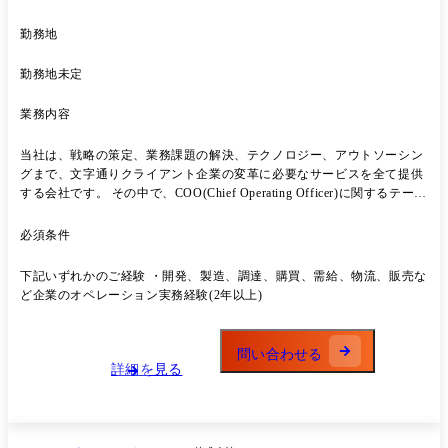
勤務地
勤務地未定
業務内容
当社は、戦略の策定、業務課題の解決、テクノロジー、アウトソーシン
グまで、文字通りクライアント企業の変革に必要なサービスを全て提供
する会社です。 その中で、COO(Chief Operating Officer)に関するテーマ
に専門性のあるコンサルタントとして成長するポテンシャルを持ってい
る方を求めています。入社から5年ー10年後のキャリアイメージとし
必須条件
て、企業のオペレーションに精通し、実質的トップとして会社を率いる
ことのできる方を輩出しています。 テーマとしての専門性 COOの
下記いずれかのご経験 ・開発、製造、調達、購買、需給、物流、販売な
Trusted Advisorに成長でき得る方として下記4つの主要テーマに関する
ど企業のオペレーション実務経験(2年以上)
プロジェクトに就き、最新の現場体験・思考を繰り返す中で、専門性・
経験を深めて頂きます ・次世代サプライチェーン構造改革 ・ゼロベー
スマインドによるコストマネージメント ・IT+OTサイバーセキュリティ
問い合わせる
・開発ー製造のデジタル化 役割としてのプロフェッショナリティ 戦略
詳細を見る
部門チームが経営として目指すところNorth Starを定めた後を引き継
ぎ、複数か月・複数年に渡る変革のJourneyを指揮することが「マネジメ
ントコンサルタント」の仕事です。そのためにはNorth Starに行き着く
ための過程のにおいて、、Road Blockを論理的・創造的思考で取り除