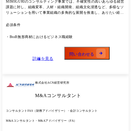
MIMIGURIのコンサルティング事業では、不確実性の高いあらゆる経営
課題に対し、組織変革、人材・組織開発、組織文化浸透など、多様なソ
リューションを用いて事業組織の多角的な展開を推進し、ありたい経営
の実現を支援しています。 また、MIMIGURIはコンサルティングファ
ームでありながら研究機関としての顔も有しています。 Creative
必須条件
Cultivation Model（CCM）と呼ばれるMIMIGURIの独自理論を基盤に、
実践的なコンサルティング実績と研究活動との往復を通じて、新たな理
・BtoB無形商材におけるビジネス職経験
論開発を行いながら既存知にとらわれないソリューションを設計・提供
していることも特徴です。 MIMIGURIのコンサルタントは、実践と研
究を往復しながら生み出されてきたMIMIGURIの各種アセットを用いな
問い合わせる
がら、多角化支援、事業開発、組織設計、文化開発、人材開発などの専
詳細を見る
門性を有機的に組み合わせ、問題の本質とあるべきビジョンを見定め、
リーダーが向き合う複雑かつ難解なパラドックスに対して5つの専門分
野からアプローチし課題解決をファシリテートします。 ●業務イメージ
クライアント企業様の経営課題や事業・組織課題の仮説立案〜提案、解
株式会社ACN経営研究所
決に向けた伴走支援を行っていただきます。 具体業務例： ・経営変革
期における事業イシュー・組織イシューの特定〜プロセス設計 ・ 多職
M&Aコンサルタント
能プロジェクトチームの組成とチームマネジメント（チームのポテンシ
ャル最大化を通じた顧客価値最大化） テーマ例： ・経営チームのファ
シリテーションを通じた経営ロードマップ&理念開発 ・次世代経営人材
コンサルタント
FAS（財務アドバイザリー）・会計コンサルタント
およびミドルマネジメントの育成支援 ・事業承継やM&A時における組
織の求心力向上支援 ・グローバル数万人規模での、全社的な組織文化開
M&Aコンサルタント・M&Aアドバイザリー（FA）
発 ・組織人事のCoE / HRBP体制構築と実践 ・知的資本を積み上げ、組
織学習を実践する仕組みづくり ・DE&Iの構築や、組織内における対話