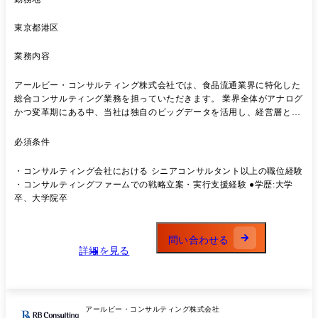
東京都港区
業務内容
アールビー・コンサルティング株式会社では、食品流通業界に特化した
総合コンサルティング業務を担っていただきます。 業界全体がアナログ
かつ変革期にある中、当社は独自のビッグデータを活用し、経営層と対
峙しながら「提案〜実行」までを一気通貫で支援しています。 当社のコ
ンサルティングは「提案屋」で終わりません。現場の実装や定着支援ま
必須条件
で深く入り込み、「結果を出す」ことにこだわります。 主な業務 ・ク
ライアントとの関係構築、課題ヒアリング ・既存/新規クライアントに
・コンサルティング会社における シニアコンサルタント以上の職位経験
対する提案内容のブラッシュアップ～新規提案活動 ・経営・流通・営
・コンサルティングファームでの戦略立案・実行支援経験 ●学歴:大学
業・販促などの戦略立案と改善提案 ・BIG DATA Knowledgeを活用した
卒、大学院卒
マーケット分析 ・社内外ステークホルダーとのプロジェクト推進・進捗
管理 ・実行支援・改善提案(仕組み化、販促支援、体制構築など) ※(業
務内容の変更の範囲)当社業務全般
問い合わせる
詳細を見る
アールビー・コンサルティング株式会社