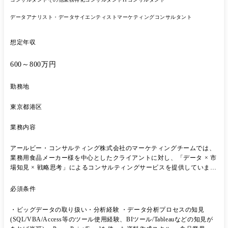
データアナリスト・データサイエンティスト
マーケティングコンサルタント
想定年収
600～800万円
勤務地
東京都港区
業務内容
アールビー・コンサルティング株式会社のマーケティングチームでは、
業務用食品メーカー様を中心としたクライアントに対し、「データ × 市
場知見 × 戦略思考」によるコンサルティングサービスを提供していま
す。 クライアントの課題に対し、自社が保有する購買ビッグデータや市
場調査レポートを活用し、マーケティング戦略を設計・提案・実行まで
必須条件
をご担当いただきます。 ●具体的な業務内容 ・事業課題の整理および分
析テーマの企画立案 - 各事業部門の課題を把握し、解決に向けた分析
・ビッグデータの取り扱い・分析経験 ・データ分析プロセスの知見
テーマの設計をご担当いただきます。 ・KPI設計および業績指標の可視
(SQL/VBA/Access等のツール使用経験、BIツール/Tableauなどの知見が
化 - 経営層・事業責任者の意思決定を支えるため、主要指標の設計お