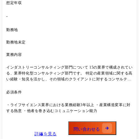
想定年収
-
勤務地
勤務地未定
業務内容
インダストリーコンサルティング部門について 15の業界で構成されてい
る、業界特化型コンサルティング部門です。 特定の産業領域に関する高
い経験・知見を活かし、その領域のクライアントに対するコンサルティ
ングは勿論、クライアント同士をつなぎ、産業を横断してのコンサルテ
ィングも行っています。 本ポジションでは、自動車業界の経営/テクノ
必須条件
ロジー・コンサルティングの専門家として、主に下記を担当していただ
きます。 主要なプロジェクトテーマは以下の通りとなります。 ・全社
・ライフサイエンス業界における業務経験3年以上 ・産業構造変革に対
戦略策定、事業企画支援 ・営業改革、SCM改革、CRM改革などの構
する熱意 ・他者を巻き込むコミュニケーション能力
想・計画~実行支援 ・消費者向けデジタルサービス・事業企画立案～実
行支援 ・ビジネス・業務・システムの課題抽出、デジタルを活用した変
革テーマ企画・立案・実行推進 ・デジタル/IT戦略・計画～実行支援 プ
問い合わせる
ロジェクト事例 ・自動運転LV4車両の市場ローンチ戦略策定 ・EVを活
詳細を見る
用したサービス事業開発・立ち上げ支援 ・国内市場向け自動運転モビリ