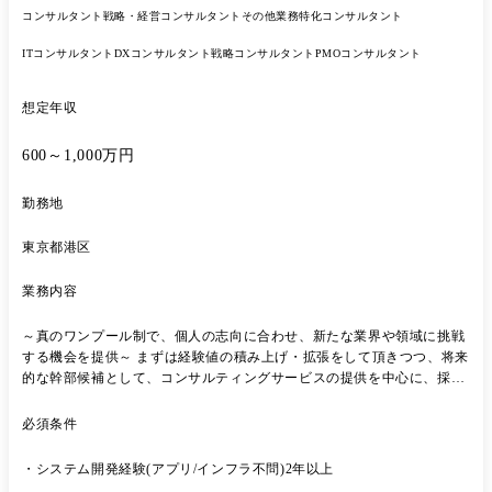
コンサルタント
戦略・経営コンサルタント
その他業務特化コンサルタント
ITコンサルタント
DXコンサルタント
戦略コンサルタント
PMOコンサルタント
想定年収
600～1,000万円
勤務地
東京都港区
業務内容
～真のワンプール制で、個人の志向に合わせ、新たな業界や領域に挑戦
する機会を提供～ まずは経験値の積み上げ・拡張をして頂きつつ、将来
的な幹部候補として、コンサルティングサービスの提供を中心に、採用/
育成、新規事業等にも携わっていただきたいと考えております。 【プロ
ジェクト事例】 ◆戦略 ・大手製造メーカー:事業戦略策定支援(社長含む
必須条件
全経営陣を巻き込み) ・大手製造業IT関連会社:AI搭載ITソリューション
プロダクトの事業性評価/企画開発推進 ・大手エネルギー会社:CVC立ち
・システム開発経験(アプリ/インフラ不問)2年以上
上げにおける戦略策定～推進 ・大手流通会社:特定事業における流通改