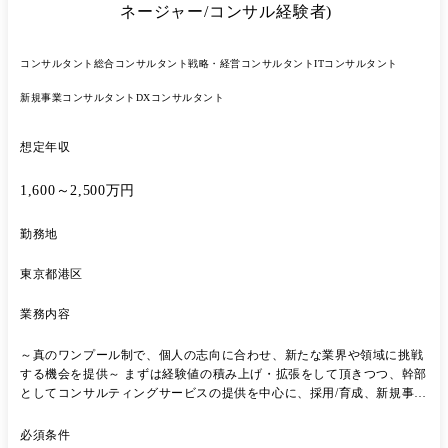
ー:AIソリューションを用いた戦略/実行コンサルティング
ネージャー/コンサル経験者)
コンサルタント
総合コンサルタント
戦略・経営コンサルタント
ITコンサルタント
新規事業コンサルタント
DXコンサルタント
想定年収
1,600～2,500万円
勤務地
東京都港区
業務内容
～真のワンプール制で、個人の志向に合わせ、新たな業界や領域に挑戦
する機会を提供～ まずは経験値の積み上げ・拡張をして頂きつつ、幹部
としてコンサルティングサービスの提供を中心に、採用/育成、新規事業
等にも携わっていただきたいと考えております。 【プロジェクト事例】
◆戦略 ・大手製造メーカー:事業戦略策定支援(社長含む全経営陣を巻き
必須条件