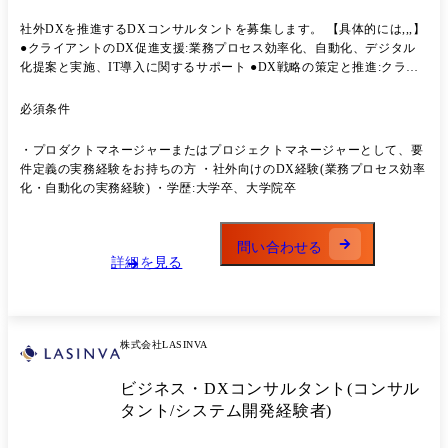
社外DXを推進するDXコンサルタントを募集します。 【具体的には,,,】
●クライアントのDX促進支援:業務プロセス効率化、自動化、デジタル
化提案と実施、IT導入に関するサポート ●DX戦略の策定と推進:クライ
アント企業の現状分析と戦略立案、AIやデータ活用を含むデジタル技術
を活用した新しいビジネスモデル提案 ●社外向けDX研修やワークショ
必須条件
ップ等DXリテラシー向上施策の企画実施 ●業務システム最適化と自動
化:RPAやローコード開発ツールを活用したプロセス自動化、業務効率に
・プロダクトマネージャーまたはプロジェクトマネージャーとして、要
向けたシステムの設計と実装 【組織体制・カルチャー】 当社のコンサ
件定義の実務経験をお持ちの方 ・社外向けのDX経験(業務プロセス効率
ルティング組織は、以下の4つの専門領域で構成されており、プロジェ
化・自動化の実務経験) ・学歴:大学卒、大学院卒
クト毎に横断的にチームを組成しています。 チーム名 主な役割
Communication Strategy :経営課題・戦略設計、提案ストーリー設計
Marketing :業務用食品市場の調査分析、販促施策設計、データ分析
問い合わせる
Build(2024年2月発足) :DX支援、業務フロー・システム構築 Creative :メ
詳細を見る
ニュー開発、販促物・デザイン作成 チーム内外での連携が必須となるた
め、「チームで仕事を進めたい方」や「自分の専門性を活かしながら周
囲と連携したい方」には最適な環境です​ (業務内容の変更の範囲)当社業
務全般
株式会社LASINVA
ビジネス・DXコンサルタント(コンサル
タント/システム開発経験者)