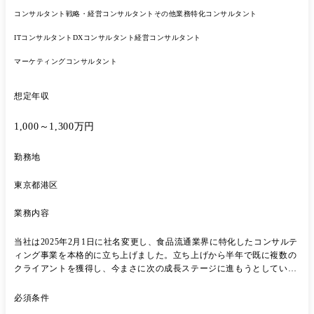
コンサルタント
戦略・経営コンサルタント
その他業務特化コンサルタント
ITコンサルタント
DXコンサルタント
経営コンサルタント
マーケティングコンサルタント
想定年収
1,000～1,300万円
勤務地
東京都港区
業務内容
当社は2025年2月1日に社名変更し、食品流通業界に特化したコンサルテ
ィング事業を本格的に立ち上げました。立ち上げから半年で既に複数の
クライアントを獲得し、今まさに次の成長ステージに進もうとしていま
す。 総合商社の子会社としてスタートした当社ですが、今後はより専門
性を高め、独自の価値を発揮していきたいと考えています。そのため
必須条件
に、コンサルティング会社出身の方をお迎えし、サービス設計や組織体