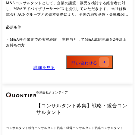
M&Aコンサルタントとして、企業の譲渡・譲受を検討する経営者に対
し、M&Aアドバイザリーサービスを提供していただきます。 当社は株
式会社ACNグループとの資本提携により、全国の顧客基盤・金融機関ネ
ットワークを活用した案件創出体制を構築しています。 また、専門のソ
ーシングチームによる案件供給体制を構築しており、コンサルタントは
必須条件
案件創出だけでなく、提案活動や成約支援に注力できる環境です。 現在
はさらなる事業拡大と業界No.1を目指す成長フェーズにあり、案件のソ
・M&A仲介業界での実務経験 ・主担当としてM&A成約実績を2件以上
ーシングから成約まで一気通貫で担当いただきながら、将来的にはマネ
お持ちの方
ジメントポジションも目指していただけます。 ●業務詳細 ・譲渡企業の
ソーシングおよび開拓 ・経営者との面談、提案活動 ・アドバイザリー
契約の提案・締結 ・企業価値評価(バリュエーション) ・企業概要書(IM)
問い合わせる
提案 ・譲受候補企業の選定および開拓 ・譲受企業への提案活動 ・トッ
詳細を見る
プ面談の調整および支援 ・デューデリジェンスや条件交渉のサポート
・クロージングおよび成約支援
株式会社クオンティア
【コンサルタント募集】戦略・総合コン
サルタント
コンサルタント
総合コンサルタント
戦略・経営コンサルタント
戦略コンサルタント