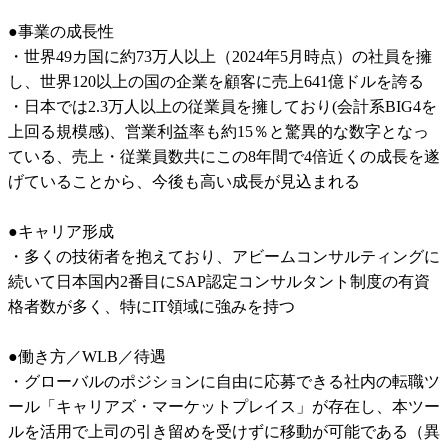
●事業の成長性

・世界49カ国に約73万人以上（2024年5月時点）の社員を擁
し、世界120以上の国の企業を顧客に売上641億ドルを誇る

・日本では2.3万人以上の従業員を擁しており(会計系BIG4を
上回る規模感)、営業利益率も約15％と驚異的な数字となっ
ている、売上・従業員数共にこの8年間で4倍近くの成長を遂
げていることから、今後も高い成長が見込まれる

●キャリア形成

・多くの技術者を抱えており、アビームコンサルティングに
続いて日本国内2番目にSAP認定コンサルタント制度の有資
格者数が多く、特にIT領域に強みを持つ

●働き方／WLB／待遇

・グローバルのポジションに自由に応募できる社内の転職ツ
ール「キャリアズ・マーケットプレイス」が存在し、本ツー
ルを活用で上司の引き留めを受けずに移動が可能である（異