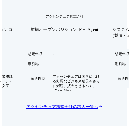
アクセンチュア株式会社
ションコ
前橋オープンポジション_M+_Agent
システ
(製造・流通
-
想定年収
想定年
勤務地
-
勤務地
、業務課
アクセンチュアは国内におけ
業務内容
業務内
ジー、ア
る好調なビジネス成長をさら
、文字通
に継続、拡大させるべく、お
View More
の変革に
客様のイノベーション創出に
て提供す
より貢献できる体制を全国規
で、
模で強化していくため、東京
Officer)
オフィスおよび関西オフィス
アクセンチュア株式会社
の求人一覧へ
門性のあ
の拡充、そして日本全国拠点
して成長
の開設、拡充を進めてまいり
持ってい
ました。 アクセンチュア・ア
。入社か
ドバンスト・テクノロジーセ
ャリアイ
ンター前橋では、デジタル・