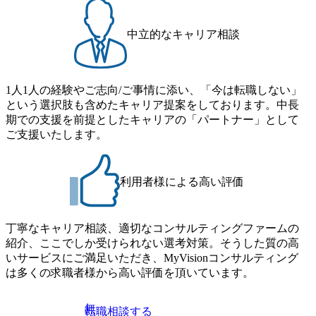
極めて高
運用まで一貫した支援を行い
ーダーシ
ます。 技術要素としては要件
材巻き込
定義、設計、構築、テスト、
中立的なキャリア相談
必要で
開発、保守、運用だけでな
く、クラウドシフトの効果を
は最新のテ
最大化するために、アプリケ
企業のオ
ーション・インフラおよびセ
を起こす
キュリティの垣根を超え、統
1人1人の経験やご志向/ご事情に添い、「今は転職しない」
けること
合的なITサービスの計画・設
という選択肢も含めたキャリア提案をしております。中長
ていま
計・構築・移行およびその後
期での支援を前提としたキャリアの「パートナー」として
ムに比較
の運営を実現します。 ①コン
に対する
サルティング ・デジタルトラ
ご支援いたします。
ルで求め
ンスフォーメーション(IT+業
の中で
務・組織)のためのグランド
に携わった
デザイン、変革ロードマップ
を生かし
の策定 ・既存IT・最新テクノ
利用者様による高い評価
そうでな
ロジーを組み合わせた全体ア
的に最新
ーキテクチャ・ソリューショ
いての勉
ンのデザイン ・デジタルトラ
で頂くこ
ンスフォーメーションプロジ
丁寧なキャリア相談、適切なコンサルティングファームの
ェクトのデリバリー(要件定
紹介、ここでしか受けられない選考対策。そうした質の高
ル対応の
義～設計・開発～テスト・導
ーン構築
入～定着化) ・グローバルプ
いサービスにご満足いただき、MyVisionコンサルティング
米・欧・亜
ロジェクトのマネジメント。
は多くの求職者様から高い評価を頂いています。
ゼロベー
テスト・移行などの計画策
メント ・
定・推進・管理 ②アプリケー
ボティク
ション ・システム要件定義
無
転職相談する
プを活用
者、アプリケーション設計