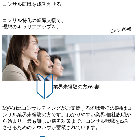
のオペレ
トランスフォーメーションの
コンサル転職を成功させる
実質的ト
基盤となる ITを、地元のIT企
いること
業とも連携して、前橋から国
ていま
内外のお客様に提供します。
コンサル特化の転職支援で、
特に全国規模の小売業創業の
理想のキャリアアップを。
Consulting
isorに成長
地としての群馬は、国内外の
記4つの
知見を集積した小売業向けIT
プロジェ
サービスおよび金融業向けモ
現場体
ダナイゼーション拠点を目指
中で、専
しています。 自治体や県内企
頂きます
業などに対する、デジタル活
ェーン構
用力のさらなる向上のための
スマインド
研修・ワークショップなどを
ジメント
通して「日本最先端デジタル
セキュリテ
県」を目指す群馬県を支援し
デジタル化
ます。 弊社のすべての国内拠
ェッショ
点は支社・子会社ではなくア
業界未経験の方が8割
チームが経
クセンチュア本体のひとつの
orth
拠点であり、大都市圏(東
き継ぎ、
京・関西)の下請けではな
渡る変革
く、本社を含む他拠点と同等
ることが
の位置づけとして運営してい
MyVisionコンサルティングがご支援する求職者様の8割はコ
サルタン
ます。 企業におけるデジタル
ンサル業界未経験の方です。わかりやすい業界/個社説明か
のために
トランスフォーメーション案
き着くため
ら始まり、最も難しい選考対策まで、コンサル転職を成功
件において、最先端のテクノ
Road
ロジーを活用した業務・ビジ
させるためのノウハウが蓄積されています。
造的思考
ネスの変革を推進するため
筋の変更
に、戦略企画から変革実行・