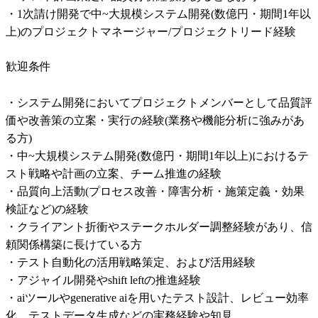
・1次請け開発で中~大規模システム開発(数億円・期間1年以
上)のプロジェクトマネージャー/プロジェクトリード経験
歓迎条件
・システム開発においてプロジェクトメンバーとして品質評
価や改善策の立案・実行の経験(業務や機能分析に強みがあ
る方) 

・中~大規模システム開発(数億円・期間1年以上)におけるテ
スト戦略や計画の立案、チーム推進の経験 

・品質向上活動(プロセス改善・障害分析・施策定義・効果
検証など)の経験 

・クライアント折衝やステークホルダー調整経験があり、信
頼関係構築に長けている方 

・テスト自動化の活用戦略策定、および活用経験 

・アジャイル開発やshift leftの推進経験 

・aiツールやgenerative aiを用いたテスト設計、レビュー効率
化、テストデータ生成などの実務経験や知見