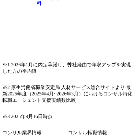
料
ラットフ
者、アプリケーションデベロ
場のIOT
ッパ― ・保守・運用のアプリ
キュリテ
ケーションエンハンス要員
プログラ
③ITインフラ ・エンタープラ
ギー業に
イズ・インフラストラクチ
ナリティク
ャ・トランスフォーメーショ
築コスト
ン ・クラウド・マイグレーシ
データの
ョン&モダナイゼーション ・
ング転用
サービス・リライアビリテ
ルアセッ
ィ・エンジニアリング(SRE)
構築
※1 2026年1月に内定承諾し、弊社経由で年収アップを実現
した方の平均値
※2 厚生労働省職業安定局 人材サービス総合サイトより 最
新2025年度（2025年4月~2026年3月）におけるコンサル特化
転職エージェント支援実績数比較
※3 2025年9月16日時点
コンサル業界情報
コンサル転職情報