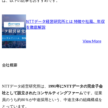
一方的に話し続けてしまう
は、以下の記事もおすすめです。
NTTデータ経営研究所のケース面接対策方法
NTTデータ経営研究所らしい論点を理解する
NTTデータ経営研究所とは 特徴や社風、年収
社会課題・公共領域のニュースに触れる
を徹底解説
模擬面接で壁打ち型コミュニケーションに慣れる
NTTデータ経営研究所のケース面接に関するよくある質問
View More
ケース面接対策は独学でも可能？
並行して選考を受ける場合はどこに気をつけるべきですか？
NTTデータ経営研究所の求人情報
まとめ
会社概要
NTTデータ経営研究所は、
1991年にNTTデータの完全子会
社として設立されたコンサルティングファーム
です。従業
員のうち約80％が中途採用という、中途主体の組織構成を
とっています。