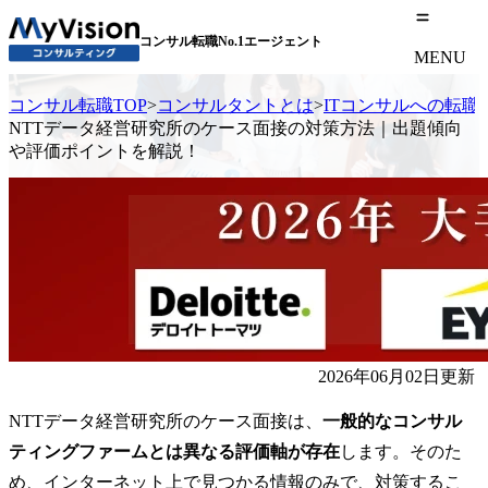
コンサル転職No.1エージェント
MENU
コンサル転職TOP
>
コンサルタントとは
>
ITコンサルへの転職
NTTデータ経営研究所のケース面接の対策方法｜出題傾向
や評価ポイントを解説！
2026年06月02日更新
NTTデータ経営研究所のケース面接は、
一般的なコンサル
ティングファームとは異なる評価軸が存在
します。そのた
め、インターネット上で見つかる情報のみで、対策するこ