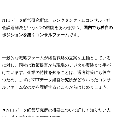
未経験から転職できる可能性と求められる経験
NTTデータ経営研究所のケース面接の傾向
社会実装まで見据えた現実性が重視される
NTTデータ経営研究所は、シンクタンク・ITコンサル・社
公共・DX・政策テーマへの理解力が問われる
会課題解決という3つの機能をあわせ持つ、
国内でも独自の
ロジカルさだけでなく対話姿勢も評価対象になる
ポジションを築くコンサルファーム
です。
NTTデータ経営研究所のケース面接で出題されやすいテーマ例
官公庁・自治体向けテーマ
DX・IT活用系テーマ
一般的な戦略ファームが経営戦略の立案を主軸としている
社会課題・産業変革系テーマ
に対し、同社は政策提言から現場のデジタル実装まで手が
NTTデータ経営研究所のケース面接で見られる評価ポイント
けています。企業の特性を知ることは、選考対策にも役立
抽象論で終わらず実行まで落とし込めるか
つため、まずはNTTデータ経営研究所がどういったコンサ
複雑な論点を整理して構造化できるか
ルファームなのかを理解するところからはじめましょう。
相手と議論しながら思考を深められるか
NTTデータ経営研究所のケース面接で気をつけるべき点
戦略ファーム型のきれいな回答に寄りすぎる
IT・政策・業界理解が浅い
▼NTTデータ経営研究所の概要について詳しく知りたい人