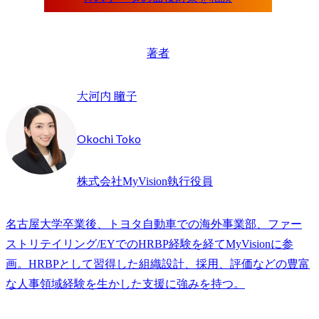
著者
大河内 瞳子
Okochi Toko
株式会社MyVision執行役員
名古屋大学卒業後、トヨタ自動車での海外事業部、ファー
ストリテイリング/EYでのHRBP経験を経てMyVisionに参
画。HRBPとして習得した組織設計、採用、評価などの豊富
な人事領域経験を生かした支援に強みを持つ。