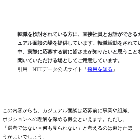
後を見据えた
・生成AI・
した採用業務
●具体的な業
転職を検討されている方に、直接社員とお話ができる
まずは、担
ュアル面談の場を提供しています。転職活動をされて
を自分ごと
中、実際に応募する前に皆さまが知りたいと思うこと
「どうすれ
を考え抜く
聞いていただける場としてご用意しています。
タートします
引用：NTTデータ公式サイト「
採用を知る
」
あらゆるス
ーと対話し
る人物像を
用の戦い方
す。

母集団形成
この内容からも、カジュアル面談は応募前に事業や組織、
ェント対応
ポジションへの理解を深める機会といえます。ただし、
信、リファ
「選考ではない＝何も見られない」と考えるのは避けたほ
を自ら手を
推進します
うがよいでしょう。