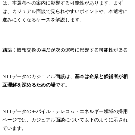
「経営の根
は、本選考への案内に影響する可能性があります。まず
能」と位置
は、カジュアル面談で見られやすいポイントや、本選考に
人財の定義
進みにくくなるケースを解説します。
社後の活躍
て推進して
す。主な業
です。

結論：情報交換の場だが次の選考に影響する可能性がある
●業務内容(サ
・採用戦略
(どんな人を
設計)

NTTデータのカジュアル面談は、
基本は企業と候補者が相
・母集団形成
互理解を深めるための場
です。
ト/スカウト
の活用)

・候補者へ
動機形成

NTTデータのモバイル・テレコム・エネルギー領域の採用
・選考運営
ページでは、カジュアル面談について以下のように示され
ジング(内定
計)

ています。
・内定者フ