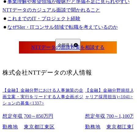
事業理解や希望領域が曖昧だと準備不足に見られやすい
NTTデータのカジュアル面談で聞かれること
これまでのIT・プロジェクト経験
なぜSIer・ITコンサル領域で転職を考えているのか
NTTデータで関心のある事業領域
大規模プロジェクトや顧客折衝で発揮できる強み
全部見る
候補者からの逆質問
NTTデータのカジュアル面談前に準備すべきこと
希望するコンサル領域と応募ポジションを整理する
株式会社NTTデータ
の求人情報
自分の経験がどの領域で活かせるか整理する
NTTデータで実現したいキャリアを言語化する
【金融】金融分野における人事施策の企
【金融】金融分野統括人
配属先やプロジェクトに関する逆質問を用意する
画立案・実行をリードする人事企画ポジ
ャリア採用担当)<1041>
ションの募集<1337>
NTTデータのカジュアル面談の雰囲気・服装・所要時間
雰囲気は比較的穏やかだが面接に近い意識で臨む
想定年収
700～850万円
想定年収
700～1,100万
服装はビジネスカジュアルまたはスーツが無難
勤務地
東京都江東区
勤務地
東京都江東
所要時間は30分〜1時間程度を想定する