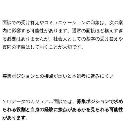
受けるので
のチャネル
か」を主体
善を回して
面談での受け答えやコミュニケーションの印象は、次の案
められます。
内に影響する可能性があります。通常の面接ほど構えすぎ
候補者対応
る必要はありませんが、社会人としての基本の受け答えや
一人ひとり
質問の準備はしておくことが大切です。
がら、転職
踏まえたコ
ョンを行い
説明をする
「この人に
募集ポジションとの接点が弱いと本選考に進みにくい
社は合うの
がら、納得
決定を支援し
選考フェー
NTTデータのカジュアル面談では、
募集ポジションで求め
と連携しな
られる役割と自身の経験に接点があるかを見られる可能性
感を持って
進します。
があります
。
補者の不安
し、内定承