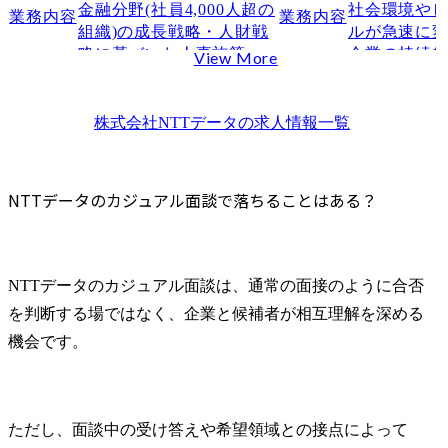
NTTデータのカジュアル面談後の流れ
金融分野(社員4,000人超の
社会環境や
業務内容
業務内容
組織)の成長戦略・人財戦
ルが急速に
面談後に本選考へ進む
略に基づいた人事施策の
企業の持続
View More
必要に応じてフォロー面談が実施される
企画立案、実行をリード
するために
応募を見送る・別ポジションを検討する
します。

業を担う中
NTTデータのカジュアル面談を本選考につなげるポイント
全社の人事本部や、社内
がこれまで
株式会社NTTデータ
の求人情報一覧
の他分野、金融分野内の
なっています
本選考を見据えて志望理由の方向性を伝える
各事業本部や事業部など
特に当社金
希望領域とこれまでの経験を一貫したストーリーとして伝える
の各組織ステークホルダ
ては、主任
NTTデータのカジュアル面談で落ちることはある？
転職エージェントを活用してポジション別の対策を進める
ーと連携しながら施策を
を中心とし
NTTデータのカジュアル面談に関するよくある質問
推進します。

の獲得が、
左右する重
Q.NTTデータのカジュアル面談に参加する方法は？
●配置・異動、評価、昇格

っています。
Q.NTTデータのカジュアル面談で落ちる人の特徴はありますか？
NTTデータのカジュアル面談は、通常の面接のように合否
●人事・人財情報のデータ
まとめ
を判断する場ではなく、企業と候補者が相互理解を深める
ドリブン施策

本ポジショ
●人事戦略施策(人事ロー
る採用オペ
機会です。
テーション施策、サクセ
とどまらず
ッションプランの検討)等
事業戦略と
活動の企画
ていただき
ただし、面談中の受け答えや希望領域との接点によって