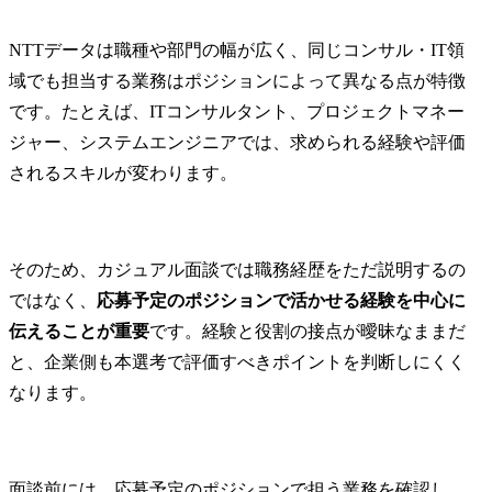
ためのクロ
要な役割です
NTTデータは職種や部門の幅が広く、同じコンサル・IT領
また、内定
域でも担当する業務はポジションによって異なる点が特徴
や関係構築
です。たとえば、ITコンサルタント、プロジェクトマネー
す。入社が
ジャー、システムエンジニアでは、求められる経験や評価
く、「入社
もらう」こ
されるスキルが変わります。
採用を行いま
さらに、生成
を活用した
取り組んで
そのため、カジュアル面談では職務経歴をただ説明するの
す。スカウ
ではなく、
応募予定のポジションで活かせる経験を中心に
化やマッチ
伝えることが重要
です。経験と役割の接点が曖昧なままだ
上など、テ
と、企業側も本選考で評価すべきポイントを判断しにくく
使いながら
出る採用の
なります。
っていきま
面談前には、応募予定のポジションで担う業務を確認し、