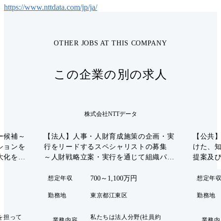
https://www.nttdata.com/jp/ja/
OTHER JOBS AT THIS COMPANY
この企業の別の求人
株式会社NTTデータ
ー候補～
【法人】人事・人財育成施策の企画・実
【公共
ションを
行をリードするスペシャリストの募集
けた、
大化を目
～人財戦略立案・実行を通じて組織パフ
提案及び開
ォーマンスの最大化を目指すポジション
ービス
～<1390>
Dev/O
700～1,100万円
想定年収
想定年
勤務地
東京都江東区
勤務地
を担って
私たちは法人分野(社員約
業務内容
業務内