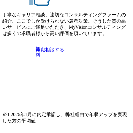
丁寧なキャリア相談、適切なコンサルティングファームの
紹介、ここでしか受けられない選考対策。そうした質の高
いサービスにご満足いただき、MyVisionコンサルティング
は多くの求職者様から高い評価を頂いています。
無
転職相談する
料
※1 2026年1月に内定承諾し、弊社経由で年収アップを実現
した方の平均値