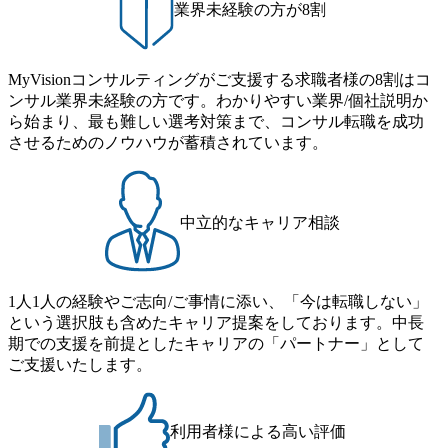
業界未経験の方が8割
、適切な
キャリア自律推進:社員一人ひ
ること
とりのキャリアビジョンを配
成果創出
置・育成に結びつけ、組織力
採用がメイ
の最大化を促進する施策の企
なります
画・実行を担う ・データドリ
MyVisionコンサルティングがご支援する求職者様の8割はコ
ける採用
ブン人事の実現:データアナリ
ンサル業界未経験の方です。わかりやすい業界/個社説明か
、適宜関
ティクスやAI活用を通じた人
運営に寄
ら始まり、最も難しい選考対策まで、コンサル転職を成功
事・人財課題の抽出やオペレ
たしま
ーションの変革を立案・遂行
させるためのノウハウが蓄積されています。
する 本ポストでは人事担当
人数充足の
者、もしくは人財育成担当
用活動を
者 いずれかでの採用となり
って、取
ます。
事課題や人
中立的なキャリア相談
、本質的
具体的な
で行う推
。 ・共に
バーや事
1人1人の経験やご志向/ご事情に添い、「今は転職しない」
なチーム
という選択肢も含めたキャリア提案をしております。中長
を励行す
期での支援を前提としたキャリアの「パートナー」として
ご支援いたします。
利用者様による高い評価