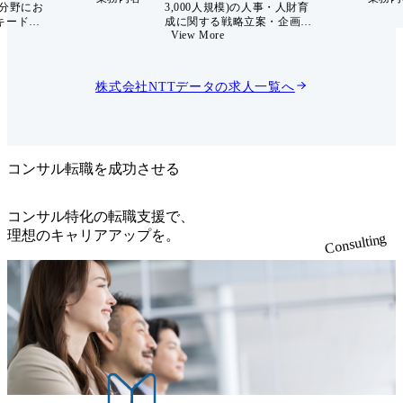
人分野にお
3,000人規模)の人事・人財育
キードラ
成に関する戦略立案・企画・
View More
活動のミ
実行をリードしています。分
って取り
野方針である、「お客様提供
充足をス
価値の最大化ーエンドツーエ
成してい
ンドでお客様の経営・事業に
株式会社NTTデータ
の求人一覧へ
ションで
与えるインパクトの最大化を
目指すー」の実現に向け、分
業推進部
野経営戦略と連動した戦略人
として採
事への転換が急務であり、人
います。
財の配置・育成・評価・昇格
種は、主
等の仕組みを共に変革し、価
コンサル転職を成功させる
、コンサ
値創出に伴走していくメンバ
。募集ポ
ーを募集します。 <主な業務
人財要件
内容> ・人事・人財育成戦略
コンサル特化の転職支援で、
のパート
の立案・実行:分野の経営方
理想のキャリアアップを。
Consulting
しなが
針・事業戦略と現場人事課題
を目指し
を踏まえ、人事・人財育成戦
ドバイスだ
略の立案と施策への落とし込
を動かし
み、実行を担う ・人事運用全
リクルー
般:ジョブ型や複線型キャリア
ル採用等
制度など、多様な人事制度を
部門の関
活用し、配置・異動・評価・
ら、人財
昇格等の人事運用を遂行 ・
迅速に応
HRBP機能:分野内各組織の事
ンを実施
業戦略や組織・人財課題、専
集している
門領域に応じた人事・人財育
身の課題
成施策の企画・実行を担う ・