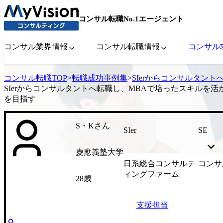
コンサル転職No.1エージェント
コンサル業界情報
コンサル転職情報
コンサル
コンサル転職TOP
>
転職成功事例集
>
SIerからコンサルタン
SIerからコンサルタントへ転職し、MBAで培ったスキルを
を目指す
S・Kさん
SIer
SE
慶應義塾大学
日系総合コンサルテ
コンサ
ィングファーム
28歳
支援担当