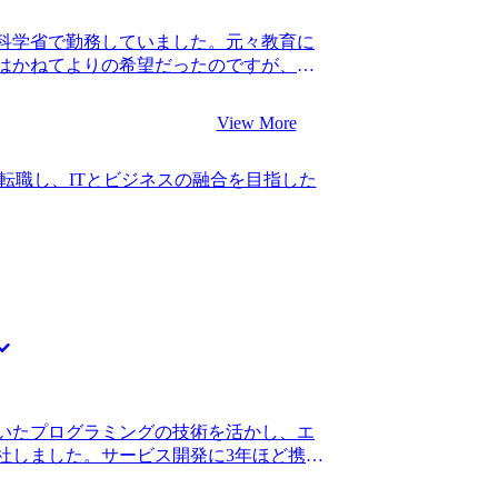
ていたので、不安の方が大きい中の転職
営業職でコンサル転職を成功させられる
科学省で勤務していました。元々教育に
はいるから諦めずにやりましょう。具体
はかねてよりの希望だったのですが、
躍している人もいます。」と言ってくれ
した。 国会対応などで非常に多忙とな
てくれました。 私自身地に足のついたサ
あることが以前から悩みの種となっていま
に良かったです。 山中さんにも言われた
View More
て転職活動を始めました。 一方で民間企
たなと思います。前職の業務は、社内か
う話も聞いていましたが、国家公務員か
されにくい経験だったので、仮に高い営
転職し、ITとビジネスの融合を目指した
人も複数いたことで視野に入れました。
にくい経験でした。このため早々に転職
して近年WLBが改善され、キャリアップ
歳という年齢で転職できたことで、ポテン
 3社です。 松代さんに、WLBなどコン
まり重視されずに採用されましたし、仮
て頂き、内情に精通している方だと感じ
気に減っていたと思います。 山中さんから
視され始めているというのは何となく知っ
第二新卒枠のないコンサルティングファ
、どのように実現しているのかという詳
が行きたいと思っていたファームは、既
得感がありました。他のエージェントと
されにくいぐらい難関のファームで、当然
松代さんにご支援いただきコンサルティ
でした。 当然のように書類審査で落ちま
。 どのファームもWLB重視というのは
ムでしっかりと経験を積んでから再トラ
働きやすいファームをプロの目線で教え
万円、転職後は年収400万円になりまし
した。それぞれの企業が打ち出している
なるということを学べたのが今回のコンサ
いたプログラミングの技術を活かし、エ
の豊富さに驚きました。 自分の想像以上
ルティングファームは、社内からの評価
社しました。サービス開発に3年ほど携わ
、多様な選択肢の中から意思決定ができ満
プロモーションを目指して業務に邁進し
定の充実感は感じていましたが、社内の優
チャーや身につくスキルのバランスが最
ャリアビジョンも描いていきたいと思っ