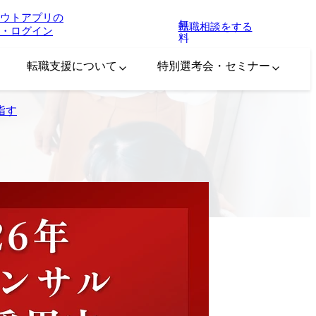
ウトアプリの
無
転職相談をする
・ログイン
料
転職支援について
特別選考会・セミナー
指す