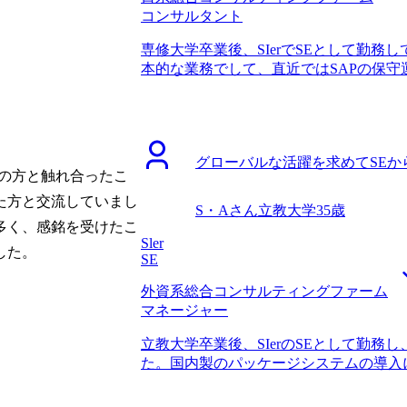
支援をお願いすることに決めました。 
コンサルタント
情報に非常に詳しく、驚きました。候補
ームがあり、それぞれどんな案件を扱っ
専修大学卒業後、SIerでSEとして勤務
入社してどうキャッチアップしているの
本的な業務でして、直近ではSAPの保守
になる点をすべて教えていただけました。M
保守運用にしか携われませんが、自分の
ても精通されている印象を受けました。
も携わりたいと思ったため転職を考え始
るのでは、と非常に緊張していましたが
きいSIerかITコンサルタントかの2択でし
しくお話ができました。ただ、その中で
が、結局アサイン次第では保守運用のま
ていくコンサルティングファームのレベ
グローバルな活躍を求めてSEか
した。そのため、より確実に上流工程に
ともと控えめな性格ということもあり、
の方と触れ合ったこ
ました。 3社です。 門山さんに面談し
しながら話してしまいました。門山さん
た方と交流していまし
ズなど転職の実態をかなり細かいところ
S・Aさん
立教大学
35歳
らは面接では自分を売り込まないと元も
験と知見をお持ちの方だと思ったからで
多く、感銘を受けたこ
いましたが、最初は謙虚さとアピールの塩
る解像度が他のエージェントよりも非常
Sler
円、転職後は年収800万円になりました
した。
うと思いました。 現職の会社でSAPの
SE
マネジメントスキルを期待されての入社
ージするのが難しかったのですが、門山
行フェーズの案件に入りたいと思います
外資系総合コンサルティングファーム
動きをするのか詳しく教えていただきあ
与していければと考えています。まだま
マネージャー
たのはもちろん、志望理由や自分の能力
で、日々の成長に期待しています。
つながり、面接対策にも役立ちました。 
立教大学卒業後、SIerのSEとして勤
験の市場価値が非常に高いということを
た。国内製のパッケージシステムの導入
ンなので、実際大手ファームから相手に
キャリアを伸ばしていくためには、語学
のご支援もあり多くのファームで面接の
ェクトで成果を出す必要があるなという