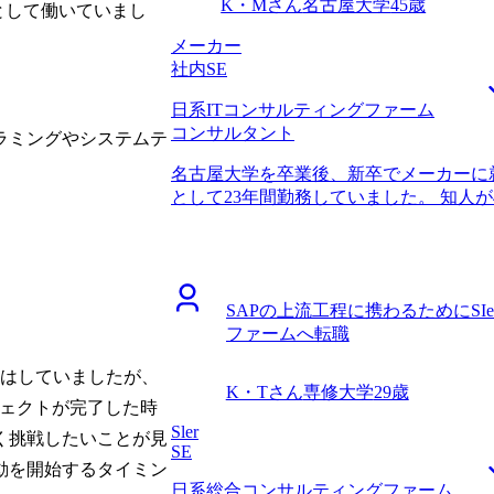
K・Mさん
名古屋大学
45歳
Eとして働いていまし
メーカー
社内SE
日系ITコンサルティングファーム
コンサルタント
ラミングやシステムテ
名古屋大学を卒業後、新卒でメーカーに
として23年間勤務していました。 知人が
しそうに働いている姿を目にしたことが
社で45歳まで勤務してきましたが、ぼ
いはありました。これから年齢的にいよ
環境に転職するならラストチャンスだと思
SAPの上流工程に携わるためにSI
業務、働き方などの観点から現職との大
ファームへ転職
変えて社内SEを継続することは考えな
つながる仕事で、SEとしてのノウハウも
識はしていましたが、
ントというポジションを発見し興味が湧い
K・Tさん
専修大学
29歳
カウトで丁寧に経歴について言及いただけた
ジェクトが完了した時
り添ったサポートをしていただけると感じ
Sler
く挑戦したいことが見
つミドルエイジというややマイナーかと思わ
SE
動を開始するタイミン
は非常に経験豊富であるということで、
日系総合コンサルティングファーム