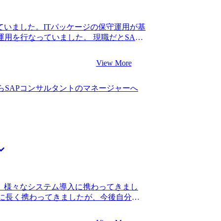
担当していただいた門山さんは企業の内部
の企業すべてに対して、今どのようなチ
ているのか、ミドルエイジの方が中途で
していました。ITパッケージの保守運用が基
かなど転職が初めての立場からすると気
運用を行なっていました。 現職だとSAP
yVisionさんは総じて業界の事情にと
キャリアを見据え、もっと上流の工程に
 初めての転職活動なので厳しく詰められ
めました。このため、前職より規模が大
View More
、どの企業も非常に和やかな面接で、楽
た。 他のSlerへの転職も検討しました
も質問に鋭さを感じ、私がこれから入っ
まになってしまう可能性もあると考えま
ルの高さを感じることができました。 も
らSAPコンサルタントのマネージャーへ
携わるためにはITコンサルが良いと思い
面接でも最初は自分の実績を過度に謙遜
ていただいた際、モジュール別の転職ニー
から、謙虚さは重要である一方、途中か
までご理解されており、とても多くの経
子もないということはご指導いただいて
す。さらに、SAPを軸にした転職に対す
梅に苦戦しました。 転職前は年収700万
に高かったため、是非支援をお願いしよ
。 社内SEとして培ってきたプロジェクト
上流案件がなく、具体的な業務内容をイメ
なので、まずはそれが直接的に生きる実
さんに大手ファームは上流でどのような
。その後は徐々により上流の案件にも関
りがたかったです。業務イメージが付い
だ成長できる部分が沢山あると思うの
の活かし方などのブラッシュアップにも
今回の転職活動を通して、SAP関連の経
務し、様々なシステム導入に携わってきまし
改めて認識しました。保守の経験がメイ
に長く携わってきましたが、今後自分の
されるか不安だったのですが、門山さん
力を身につけたり、グローバルのプロジ
チャンスをいただくことができました。
感覚がありました。 前述したように、今