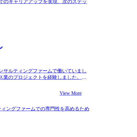
転職に有利なのは30代前半までという記
でのキャリアアップを実現、次のステッ
の結果に満足しています。 幸いにもシニア
るとは理解していました。そのような状
だき、とても嬉しいです。この1年でマネ
ージェントよりも豊富な事例を挙げてくださ
Pの個別知見について学習を進めていきた
と勇気付けられました。 自分のこれまで
良かったです。今まで自分が関わってき
サルタントとして活かせるのかといった業
ただきました。加えて、この次の転職ま
よいかといった中長期的なキャリアの相
な質問に対して、端的なアドバイスを多
y Visionさんのサポートがあり、転職
ところが良かったです。 この年齢で初め
ンサルティングファームで働いていまし
慣れな点もありましたが、いつ何をやれ
ス業のプロジェクトを経験しました。転
スピーディーに進めることができまし
昇進していました。 新卒で入った総合系
もアップしたのでとても満足しています。
ステップアップのタイミングだと思ったか
0万円になりました。 転職後の会社の方々
View More
りでしたが、もう少しコンサルティングフ
ます。今回の転職を通じて、１つの会社
からです。スタートアップに挑戦したい
然なものになったので、今後また転職を
ティングファームでの専門性を高めるため
もう少し自分のキャリアで分かりやすい
たMyVisionさんにお願いしたいで
した。 3社です。 スピード感とコンサ
ionさんに決めました。 5社のエージェント
比べたときに、もっともスピード感があ
知していると感じた点です。コンサルテ