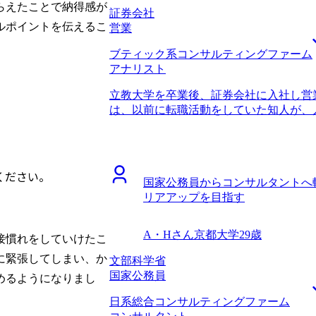
らえたことで納得感が
ィングファーム出身の方が中心となって
証券会社
仕事をしているコンサルタントと同じプ
ルポイントを伝えるこ
営業
ョンを取ることができました。 コンサ
ブティック系コンサルティングファーム
りになりました。 私自身はケース面接
アナリスト
した。一方で、必要に応じて業界内部の
た。戦略系コンサルティングファームに
立教大学を卒業後、証券会社に入社し営
報を必要としていたわけではないのです
は、以前に転職活動をしていた知人が、
してくれました。知人の情報網だけでは
いう話を聞いたことでした。営業ができ
う私の意図をくみ取ってくださったこと
社しましたが、実際に入ってみるとキャ
スができるだけでなく、転職者の気持ち
安になったことで転職を決意しました。
エージェントだと思いました。 ファー
アップと市場価値の向上のためです。専
ームを決められたことだと思います。 
ください。
国家公務員からコンサルタントへ
らコンサル転職がうまくいくというイメ
戦略系コンサルティングファーム間の違いを
リアアップを目指す
を聞いてみよう程度の気持ちでした。 
情報提供に基づき、しっかりと見極める
ームがあると山中 さんから伺い、コンサ
最初から最後まで満足のいく転職活動でし
す。 山中さんは、初回面談の直後に内
収900万円になりました。 3年ほど戦
A・Hさん
京都大学
29歳
接慣れをしていけたこ
ました。そこには第二新卒向けの求人も
つもりです。その後は、事業会社に転職
い選択肢があることが分かり、とても感
に緊張してしまい、か
文部科学省
プに転職したいので、リスクを取れるだ
のおける方だなとも思いまして、転職活
国家公務員
めるようになりまし
ました。 未経験からのコンサル転職で
日系総合コンサルティングファーム
れて本当にありがたかったです。 自分