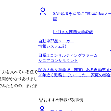
正直なところロジカルシンキングは現時
後はグローバル案件にも携わっていきた
はいえ上流に携わるなら必須のスキルで
ションを探し始めました。現職ではSA
うになりたいので、最優先事項として取
SAP領域を武器に自動車部品メ
ため、転職する必要があったという背景があ
鍛えることも考えています。 転職前は年収
職
転職しても良かったのですが、グローバ
ました。 念願のSAPの上流工程に携わ
資系コンサルティングファームが最適だと
キルを明確に自分の軸として、年収も能
が、SAP経験者への転職支援経験が非
I・Hさん
関西大学
42歳
と考えています。
ました。転職活動のみなら自力でもでき
て少しでも良い条件で転職するべく、知
自動車部品メーカー
す。結果的にシニアコンサルタント最上
情報システム部
がり、嬉しい限りです。 SAPのモジュ
日系ITコンサルティングファーム
を聞いたエージェントと比較すると圧倒
シニアコンサルタント
ました。 幅広くご支援いただきました
ントを丁寧に教えていただいたことが役
関西大学を卒業後、関東にある自動車メ
や、逆にキャッチアップが必要な点など
に力を入れている点で
20年近く勤務していました。 家庭の都
手応えのある面接対策ができ、納得のい
意識がかなりありまし
職ではリモートワークができず、関西で
最終的に年収300万円アップという非常
ルティングファームに転職した同僚が何
でみたものの、まだま
してのスキルだけではなくチームマネジ
抱くようになりました。年齢的には厳し
たのが大きいと思っています。ここは門
ならチャレンジしたいと思っていました。
ていなかった部分なので、お手伝いいた
おすすめ転職成功事例
たことが一番の理由です。 具体的に申し
上がり、グローバル案件にも携われるよ
ント未経験の方の転職支援実績が豊富だ
に満足行く転職活動でした。 転職前は年収