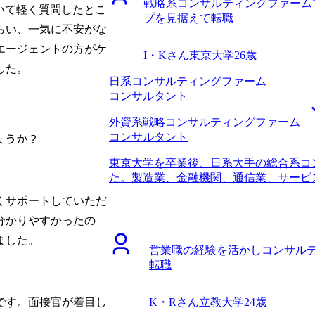
た頃に、コンサルティングファームへの
戦略系コンサルティングファーム
ました。300万円も年収があがり、望外
ついて軽く質問したとこ
事を多く見ていたので、難しい部分もあ
プを見据えて転職
コンサルタント最上位でオファーをいた
らい、一気に不安がな
況下でも、MyVisionさんは、他のエ
ージャーに上がれるよう入社前からSA
ったので、もしかしたら転職できるかも
エージェントの方がケ
いと思っています。
I・Kさん
東京大学
26歳
の経験を具体的に棚卸することができて
した。
たSAP関連の仕事が、どのようにコン
日系コンサルティングファーム
務レベルの詳細な相談を何度もさせてい
コンサルタント
で見据えてどのように転職活動を行えば
談に乗っていただけました。個別具体的
外資系戦略コンサルティングファーム
くいただけたことがありがたかったです。 M
ょうか？
コンサルタント
活動のスケジューリングを上手くできた
東京大学を卒業後、日系大手の総合系コ
ての転職活動だったので書類作成など不
た。製造業、金融機関、通信業、サービ
ばよいのか丁寧にリードしていただき、
職時の職位としてはコンサルタントまで
た。 特にないです。関西勤務かつ年収
くサポートしていただ
コンサルティングファームで3年経ち、
転職前は年収800万円、転職後は年収85
分かりやすかったの
らです。 将来的に事業会社に行くつも
もよい方ばかりで非常に快適に働けてい
ァームでステップアップしたいと思った
で働き続ける以外のキャリアプランが自
ました。
営業職の経験を活かしコンサル
という考えもあり、リスクを取る前に、
することも視野に入れています。その際はま
転職
実績を残しておきたいという思いもありま
す。
ルティングファームへの知見からMyVis
と面談をした中で、他社エージェントと
K・Rさん
立教大学
24歳
です。面接官が着目し
り、またコンサルティングファームを熟