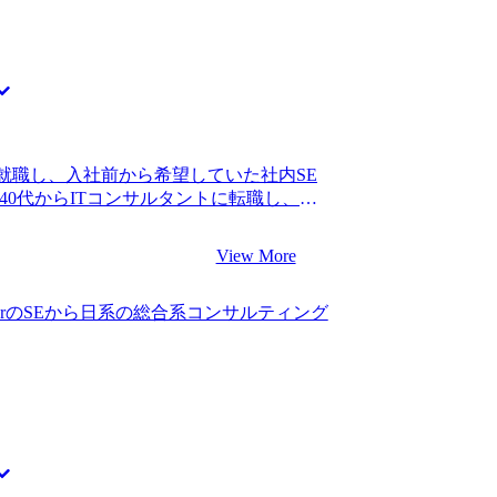
就職し、入社前から希望していた社内SE
40代からITコンサルタントに転職し、楽
一つのきっかけです。新卒から一つの会
んやりと新しいことに挑戦したいという思
View More
いよ転職も難しくなる中で、今より良い
いました。 社内SEとして転職しても、
erのSEから日系の総合系コンサルティング
きな変化は見込めないので、企業だけを
かったです。どうせならキャリアアップに
生かせる職を探したとき、ITコンサルタ
たことがきっかけです。 5社です。 ス
ことで、MyVisionさんなら丁寧で寄
たためです。 また私のようなIT領域か
れる転職に関しても、MyVisionさん
安心して頼ることができると感じたため