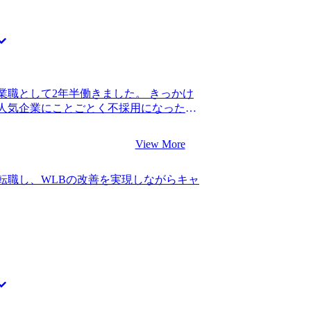
作られた会社だからなのか、普段一緒に
ロトコルやスピード感でコミュニケーシ
ルティングファームに関する情報提供が頼
も含め、特に選考対策は求めていませんで
情報を提供してほしいなと思っていまし
知り合いも多いので、そこまで多くの情
業職として2年半働きました。 きっかけ
が、必要最小限、かつ的確な情報提供を
人気企業にことごとく不採用になったと
カバーできないような情報が欲しいとい
ればキャリアは問題ないと言われ新卒入
もありがたかったです。的確なアドバイ
リアの見通しを立てることができず、不
が分かるコミュニケーション能力の高い
View More
 コンサル転職を目指したのは、キャリア
ムの違いや特徴を見極め、自分に合うファ
門性やITスキルもないですし、営業職か
外から見ている分にはよくわからなかった
転職し、WLBの改善を実現しながらキャ
ージはなかったので、初めはダメ元で話
、選考中のフローやMyVisionさんの
しかし、営業職出身でも採用しているファ
ことができたことです。 特にないです。
ル業界を目指そうと思いました。 1社で
た。 転職前は年収700万円、転職後は年
定が見込める企業のリストを共有してくれ
略ファームで経験を積んで、1つ職位を上げる
含まれていて、自分のキャリアでも幅広
をしたいです。個人的にはスタートアッ
動したことを覚えています。非常に信頼
けの力をつけたいと思っています。
動の支援をそのままお願いすることにし
不安な中でも、山中さんが励まし続けてく
の会社で成果を上げている先輩も、営業職