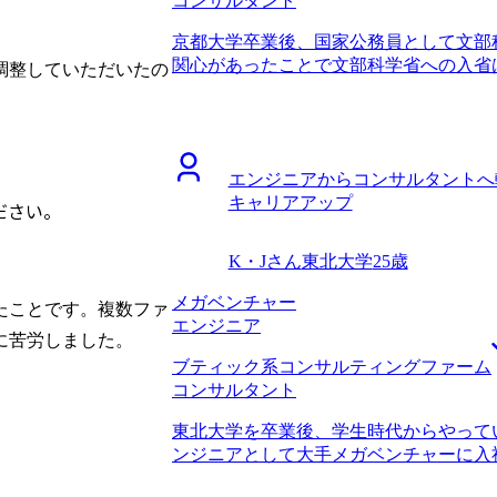
コンサルタント
以外への転職に苦労したという話を伺っ
でした。それでも山中さんは、「確かに
京都大学卒業後、国家公務員として文部
人は少ないが、それでも成功している人
関心があったことで文部科学省への入省
調整していただいたの
的にこういう会社では営業職からでも活
WLBの改善を求め、転職活動を開始しま
て、現実的かつ、建設的なサポートをし
り、残業100時間を超える月もしばしば
ポートを求めていましたし、相性が非常
した。一度WLBの改善を最優先事項とし
ことですが、転職のタイミングが良かっ
業には公務員からだと転職しにくいとい
らは評価される一方で、社外からは評価
エンジニアからコンサルタントへ
らコンサルタントへの転職に成功した知
業成績を上げてもコンサル転職には活き
キャリアアップ
また、コンサルティングファーム全般と
ださい。
に踏み切れたことは良かったです。 24
も見込めるということが大きかったです。
シャル枠としてこれまでの業務経験をあ
サルタントの働き方に関して詳しく教え
に5年後とかであれば取れる選択肢も一
K・Jさん
東北大学
25歳
たからです。コンサル業界でWLBが重
も言われたのですが、最初から無謀にも
ていましたが、なぜ改善されているのか
メガベンチャー
ームを志望していたことです。実際に私
たことです。複数ファ
しい事情まで伺うことができ、非常に納
エンジニア
にITやDXなどの経験がある方でも採用
に苦労しました。
比較しても信頼できると確信したので、
私の今の業務経験では難しいポジション
ブティック系コンサルティングファーム
ングファームへ転職することを決めました
したが、数年後コンサルティングファー
コンサルタント
一定打ち出していますが、その中でより
イしたいと思います。 転職前は年収350
ていただき、企業選びで非常に役立ちま
た。 前職からの評価と、市場価値は異
東北大学を卒業後、学生時代からやって
制度にも非常に詳しく、松代さんの知識
ル転職で良かった点です。一方でコンサ
ンジニアとして大手メガベンチャーに入
にWLBが充実しているファームが多く
と市場の評価がかなり近いので、まずは
りました。 エンジニアという仕事に一
足です。働きやすさを実現しつつ、カル
ていきたいです。その中で中長期的なキ