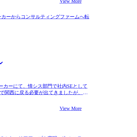
View More
点では苦手だなと明確に感じました。と
いと思い、SAPを軸に仕事ができるポジ
すし、今後のキャリアのためにできるよ
Pのプロジェクトは注力領域ではなかった
り組みたいと思います。国内MBAに通い
ーカーからコンサルティングファームへ転
ります。 他のSlerや外資ITベンダーに
350万円、転職後は年収600万円になり
ル案件に積極的に携わっていく上では外
れるのは素直に嬉しいです。SAPというス
思ったためです。 4社です。 門山さん
力もどんどんレベルアップしていきたい
常に豊富な方だったため依頼しようと思い
ると思いましたが、面接での評価を高め
見が豊富な方の力をお借りしたかったで
位でオファーをいただき年収も大幅に上
ールに対する知識も非常に豊富で、他に話
的に見識がある方だなという印象を受け
が、特に面接で高い評価を得るためのポイ
立ちました。現職でそのまま生かせる点
ーカーにて、情シス部門で社内SEとして
を網羅的に教えて頂けたので、自分でも
合で関西に戻る必要が出てきましたが、現
く転職活動に繋がったのだと思います。
の勤務が不可能だったためです。 コンサ
に高い評価をしていただけましたが、SEと
人かいたため、自然と同業界への関心を
メントのスキルをしっかりアピールでき
View More
いかと思っていましたが、可能性がある
山さんに指摘されるまでしっかり準備し
 3社です。 転職実績がとても豊富だっ
だき本当に良かったです。 年収が大幅に
上げると、私のような40代でコンサルタ
うになったので、特にありません。非常
ったことが大きいです。転職活動を始め
900万円、転職後は年収1200万円になり