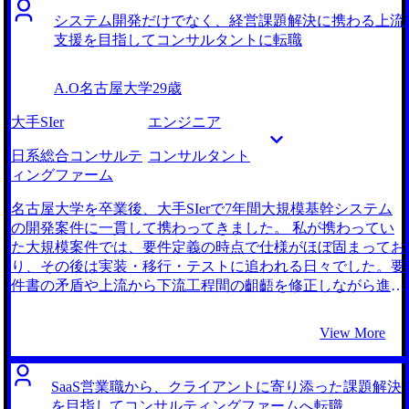
システム開発だけでなく、経営課題解決に携わる上流
支援を目指してコンサルタントに転職
A.O
名古屋大学
29歳
大手SIer
エンジニア
日系総合コンサルテ
コンサルタント
ィングファーム
名古屋大学を卒業後、大手SIerで7年間大規模基幹システム
の開発案件に一貫して携わってきました。 私が携わってい
た大規模案件では、要件定義の時点で仕様がほぼ固まってお
り、その後は実装・移行・テストに追われる日々でした。要
件書の矛盾や上流から下流工程間の齟齬を修正しながら進め
るなかで、「そもそもビジネス課題に対して正しいアプロー
チが取られているのか」という疑問を感じることが増えまし
View More
た。そのため、「システム化以前の、ビジネス課題特定のフ
ェーズから関われる仕事がしたい」と考えるようになりまし
た。 コンサルティングファームであれば、ビジネス課題の
SaaS営業職から、クライアントに寄り添った課題解決
特定から戦略立案、要件定義までを支援できるチャンスがあ
を目指してコンサルティングファームへ転職