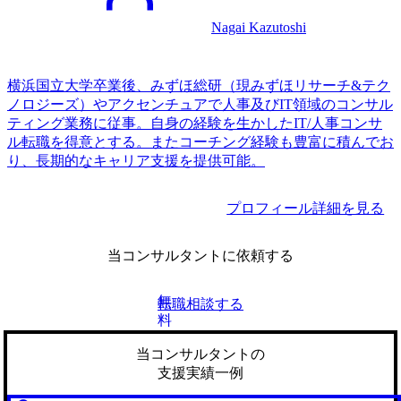
Nagai Kazutoshi
横浜国立大学卒業後、みずほ総研（現みずほリサーチ&テク
ノロジーズ）やアクセンチュアで人事及びIT領域のコンサル
ティング業務に従事。自身の経験を生かしたIT/人事コンサ
ル転職を得意とする。またコーチング経験も豊富に積んでお
り、長期的なキャリア支援を提供可能。
プロフィール詳細を見る
当コンサルタントに依頼する
無
転職相談する
料
当コンサルタントの
支援実績一例