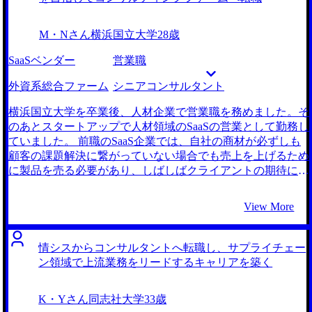
るからです。自分のIT実装経験を活かしながら、上流でビジ
ネス課題に直接アプローチできる点に魅力を感じました。
M・Nさん
横浜国立大学
28歳
転職活動を始めた当初は、漠然とコンサルタントになりたい
という思いがあるだけでした。 大手総合エージェント1社
SaaSベンダー
営業職
と、MyVisionさんの計2社です。 転職先の候補となるファー
ムを幅広く多数紹介してくださったことが決め手です。
外資系総合ファーム
シニアコンサルタント
MyVisionさんはコンサル転職の支援実績が豊富なこともあ
り、コンサルティング業界への知識が豊富でした。私は、当
横浜国立大学を卒業後、人材企業で営業職を務めました。そ
初漠然とコンサルとしか考えていませんでしたが、ファーム
のあとスタートアップで人材領域のSaaSの営業として勤務し
ごとの雰囲気や案件の特徴をわかりやすく解説してくださっ
ていました。 前職のSaaS企業では、自社の商材が必ずしも
た上で、大手以外も含めて私の志向に合ったファームを多数
顧客の課題解決に繋がっていない場合でも売上を上げるため
紹介してくださったのです。そのため、MyVisionさんは安心
に製品を売る必要があり、しばしばクライアントの期待に応
して頼れると感じ、お願いすることにしました。 マンツー
えられない業務内容にやりがいのなさを感じていました。も
マンのケース面接対策が良かったです。最初はどのように構
っとクライアントに寄り添って課題解決を行いたいと思い転
View More
造化していくべきか考える段階に時間がかかり、苦手意識を
職を決意しました。 前職の経験から、商材ありきの営業は
感じていました。 しかし、フィードバックの中で正木さん
提案できる解決策がやはりその商材に偏ってしまうことか
から解き方のコツや典型問題の紹介をしていただき慣れてい
ら、柔軟なサポートができないと感じていました。もっと顧
情シスからコンサルタントへ転職し、サプライチェー
くことができたので、ケース面接への抵抗感を減らすことが
客に寄り添った柔軟なサービス提供を行いたいと思い、コン
ン領域で上流業務をリードするキャリアを築く
できました。 企業とのスケジュール調整や書類の添削をす
サルティングファームを選択肢の1つとして考え始めまし
べて正木さんにお任せしたことで、面接対策に専念できた点
た。 4社です。 大手エージェントに話を聞いた時に、私の趣
K・Yさん
同志社大学
33歳
です。時間だけでなく心の余裕も持つことができ、毎度の面
向性に合っていない求人を大量に勧められて、正直ショック