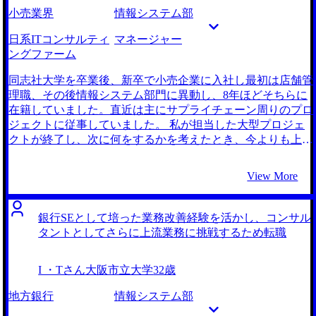
接で自信を持って臨むことができました。 初めての面接の
を受けました。一方で、MyVisionの永井さんは、私の話をし
小売業界
情報システム部
とき、想定外の質問が来て焦ってしまい、論理的な話し方が
っかりとヒアリングした上で、私のニーズに沿ったコンサル
崩れてしまうことがありました。面接の内容を詰めるだけで
タント求人を数多く紹介してくれました。 私の経歴から人
日系ITコンサルティ
マネージャー
なく、話す練習も徹底するとよいと思います。 転職前は年
材×ITという領域を提案していただき、ここに該当する求人
ングファーム
収620万円、転職後は年収780万円となりました。
を数多く紹介してもらえました。比較検討する際の判断基準
や、未経験からの転職の際の注意点などもしっかりと教えて
同志社大学を卒業後、新卒で小売企業に入社し最初は店舗管
くれたので安心して任せられると思えました。 永井さん
理職、その後情報システム部門に異動し、8年ほどそちらに
は、卒業した大学が同じだったり、人事系案件をコンサル時
在籍していました。直近は主にサプライチェーン周りのプロ
代に手掛けていたりと、私との共通点が多く、他のエージェ
ジェクトに従事していました。 私が担当した大型プロジェ
ントさんと比べて深く私のことを理解してくれていました。
クトが終了し、次に何をするかを考えたとき、今よりも上流
それに加えて業界への知見もとても深かったので、私のニー
の仕事に就きたいと思いました。しかし、経営企画部へ異動
ズを上手く満たした魅力的なファームをたくさん紹介してい
することは難しそうで、現職に留まったまま自分の理想に適
View More
ただけて良かったです。 面接対策を怠らず、念入りに準備
う仕事はできないと思い、転職を決意しました。 今よりも
したことです。結果として自分のやりたい仕事に合致したフ
上流の仕事に就きたいという思いを軸に転職先を検討してい
ァームから内定をもらえました。 MyVisionさんに頼らず、
たところ、ITコンサルタントという領域が目に留まりまし
銀行SEとして培った業務改善経験を活かし、コンサル
知り合い経由で応募したファームからは内定をもらえません
た。そこなら自身が情シスで培ったスキルを生かしながら、
タントとしてさらに上流業務に挑戦するため転職
でした。やはりコンサルタントへの転職は求められる水準が
今よりも上流の業務に携われると考え、転職先としてITコン
とても高いので、すべてのファームをプロであるMyVisionさ
サルタントを中心に考え始めました。 2社です。 MyVisionさ
I ・Tさん
大阪市立大学
32歳
んに任せて応募すればもっとうまくいったと感じています。
んは情シスからコンサルタントへの転職で豊富な実績があっ
転職前は年収650万円、転職後は年収800万円になりました。
たので、とても頼もしそうな印象を感じました。初回面談で
地方銀行
情報システム部
人事領域については、前職で培った現場の目線があるのでそ
永井さんは、私の経歴をとても高く評価してくれて、うまく
れを生かしたサポートを行いたいと思っています。しっかり