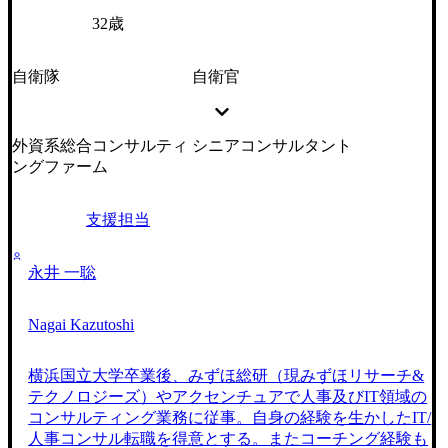
32歳
自衛隊
自衛官
外資系総合コンサルティ
シニアコンサルタント
ングファーム
支援担当
永井 一聡
Nagai Kazutoshi
横浜国立大学卒業後、みずほ総研（現みずほリサーチ&
テクノロジーズ）やアクセンチュアで人事及びIT領域の
コンサルティング業務に従事。自身の経験を生かしたIT/
人事コンサル転職を得意とする。またコーチング経験も