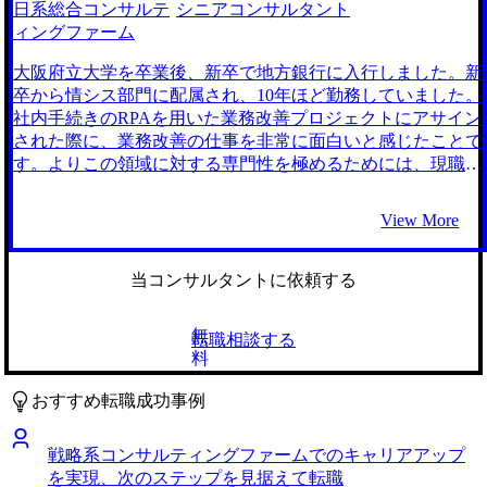
いく可能性が高いとおっしゃっていただけたので、他のエー
日系総合コンサルテ
シニアコンサルタント
とクライアントに寄り添った支援ができるように精進してい
ジェントさんと比べて前向きに転職活動ができると感じたの
ィングファーム
きたいと思います。
も理由の一つです。 コンサルティングファームに関して、
詳細な情報はほとんど知らずに転職活動を始めたのですが、
大阪府立大学を卒業後、新卒で地方銀行に入行しました。新
永井さんはコンサルティングファームの業界構造や昇進の仕
卒から情シス部門に配属され、10年ほど勤務していました。
組みなどについてとても丁寧に教えてくれました。永井さん
社内手続きのRPAを用いた業務改善プロジェクトにアサイン
自身がコンサルタント経験があることもあり、業界のイメー
された際に、業務改善の仕事を非常に面白いと感じたことで
ジを具体的に知ることができました。 私のキャリアを最大
す。よりこの領域に対する専門性を極めるためには、現職に
限活かしながら、自分のニーズに合致したポジションを数多
留まるより業務改善のプロジェクトに配属されやすい環境に
く紹介してもらえたこともよかったです。 自分のこれまで
身を置くべきだと感じたことで転職活動を開始しました。
View More
の経歴が想像以上に評価されたことです。今までのキャリア
伝統的な年功序列の仕組みや、配属リスクのある環境が嫌だ
が決して無駄になることはなく、糧にできたことはとてもう
ったので、そういう仕組みがない企業を探していました。コ
れしかったです。 個人的な事情で途中で一度転職活動を停
ンサルティングファームは、活躍次第で自由にプロジェクト
当コンサルタントに依頼する
止した時期があったことです。幸いにも自分が一番行きたか
を選べるほか、業務改善プロジェクトも豊富にあると聞いて
ったファームの求人は埋まらなかったですが、募集が停止し
いたので、コンサルティングファームへの転職をメインに考
無
転職相談する
てしまったファームもあり、選択肢が若干絞られてしまいま
えました。 5社です。 担当してくれた永井さんは銀行からコ
料
した。 それでも永井さんは、転職活動を一時中断した後も
ンサルティングファームへの転職経験があるため、親近感を
自分に引き続き手厚く支援をしてくれたので結果として一番
覚えました。まだ業界ならではの悩みや苦労にも共感してい
おすすめ転職成功事例
行きたいファームに行くことができました。とても感謝して
ただき、メール等のレスポンスも非常に早く、またお人柄も
います。 転職前は年収600万円、転職後は年収850万円にな
マチュアで信頼感が持てたため、永井さんに支援していただ
戦略系コンサルティングファームでのキャリアアップ
りました。 サプライチェーン周りで上流から案件をリード
こうと決めました。 初めての転職ということもあり一から
を実現、次のステップを見据えて転職
できるように、まずはコンサルタントとしてベーシックなス
サポートしていただいきましたが、職務経歴書の作成から面