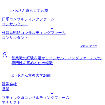
キルを身につけたいと思います。転職時にかなり評価をして
接対策、企業選定、選考フォローまですべて質が高かったで
もらえたので、期待に応え早くマネージャーロールを担える
す。業務改善系の案件に強いコンサルティングファームを沢
I・Kさん
東京大学
26歳
ように頑張りたいです。
山ご紹介いただき、いい意味でどこの選考を受けるべきか悩
むことができました。永井さんに紹介いただいて初めて知る
日系コンサルティングファーム
ようなファームも多く、業界への見識が非常に深いことに驚
コンサルタント
きました。 細かいところまで気が利く支援という印象で非
外資系戦略コンサルティングファーム
常に満足度が高かったです。 自分が銀行でやっていた業
コンサルタント
務、特に業務フローの整備などが想定通りコンサルティング
業務でも活きると評価していただけたことです。 また、ケ
View More
ース面接対策や志望理由の磨き込みも十分に行えていたの
で、自信を持って面接に臨めたことも良かったです。 一社
営業職の経験を活かしコンサルティングファームでの
だけ自己応募で進めていたのだが、その企業とMyVision経由
専門性を高めるため転職
の足並みをそろえるのに苦労しました。自分で入社期限の期
限延長を交渉するのは大変だったので、それも含めすべてエ
ージェント経由にするべきでした。 転職前は年収1000万
K・Rさん
立教大学
24歳
円、転職後は年収1200万円になりました。 元々やりたかっ
たプロジェクトに強いコンサルティングファームから内定を
証券会社
貰えただけでなく、前職のキャリアも評価していただき、年
営業
収が大幅に上がったので非常に満足です。専門性を極めなが
ブティック系コンサルティングファーム
ら、35歳までにはマネージャーに昇格し、その先のキャリア
アナリスト
にステップアップしていきたいと考えています。