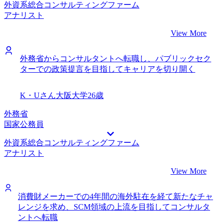
外資系総合コンサルティングファーム
アナリスト
View More
外務省からコンサルタントへ転職し、パブリックセク
ターでの政策提言を目指してキャリアを切り開く
K・Uさん
大阪大学
26歳
外務省
国家公務員
外資系総合コンサルティングファーム
アナリスト
View More
消費財メーカーでの4年間の海外駐在を経て新たなチャ
レンジを求め、SCM領域の上流を目指してコンサルタ
ントへ転職