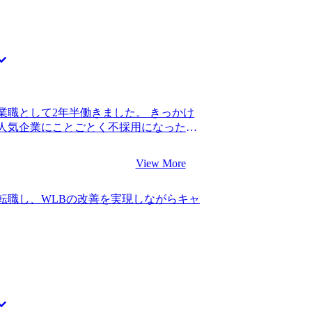
知していると感じた点です。コンサルテ
作られた会社だからなのか、普段一緒に
ロトコルやスピード感でコミュニケーシ
ルティングファームに関する情報提供が頼
も含め、特に選考対策は求めていませんで
情報を提供してほしいなと思っていまし
知り合いも多いので、そこまで多くの情
業職として2年半働きました。 きっかけ
が、必要最小限、かつ的確な情報提供を
人気企業にことごとく不採用になったと
カバーできないような情報が欲しいとい
ればキャリアは問題ないと言われ新卒入
もありがたかったです。的確なアドバイ
リアの見通しを立てることができず、不
が分かるコミュニケーション能力の高い
View More
 コンサル転職を目指したのは、キャリア
ムの違いや特徴を見極め、自分に合うファ
門性やITスキルもないですし、営業職か
外から見ている分にはよくわからなかった
転職し、WLBの改善を実現しながらキャ
ージはなかったので、初めはダメ元で話
、選考中のフローやMyVisionさんの
しかし、営業職出身でも採用しているファ
ことができたことです。 特にないです。
ル業界を目指そうと思いました。 1社で
た。 転職前は年収700万円、転職後は年
定が見込める企業のリストを共有してくれ
略ファームで経験を積んで、1つ職位を上げる
含まれていて、自分のキャリアでも幅広
をしたいです。個人的にはスタートアッ
動したことを覚えています。非常に信頼
けの力をつけたいと思っています。
動の支援をそのままお願いすることにし
不安な中でも、山中さんが励まし続けてく