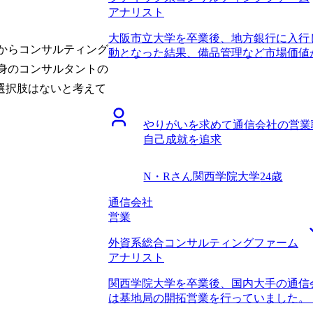
アナリスト
ラ系がメインで、一般的にITコンサル
験をどうアピールすればよいかを一緒に
大阪市立大学を卒業後、地方銀行に入行
じて以前のPMO的な経験をうまく引き
からコンサルティング
動となった結果、備品管理など市場価値
ができました。 このアドバイスのおか
なり、キャリアの不安を覚えたことがき
身のコンサルタントの
しています。採用する側の気持ちになっ
積むことで安定感を求めていましたが、
きなかったことなので、本当にありがたか
選択肢はないと考えて
一方、自己成長を実感することも難しく
ませんでしたが、ITコンサルタントの
スキルを身に着けたいと思ったとき、コ
できました。また年収も100万円ほど上
やりがいを求めて通信会社の営業
の課題に取り組むことができ、自分の能
ップについても一気に達成できたことも
自己成就を追求
言をいただいて検討し始めました。未知
開発の全体像をきちんと理解できていな
先輩の言葉を信じて前向きにチャレンジす
以上、それくらいは最低限把握しておくべ
ような地銀出身の方の転職支援経験も豊
万円、転職後は年収450万円になりまし
N・Rさん
関西学院大学
24歳
ームで身につくスキルが何なのか非常に
り基本的なITコンサルタントとしての
す。面談や相談の際、私の個別の悩みや
通信会社
プロジェクトに入っていきたいと考えて
けました。何よりも、信頼できるパート
営業
ファームでも豊富にあるプロジェクトな
とが大きかったです。 転職活動を進め
アップできるのではないかと考えていま
外資系総合コンサルティングファーム
もありましたが、そういったときにも寄
アナリスト
果だけでなく、私自身の心情や心の準備
す。MyVisionさんとのやり取りで、
関西学院大学を卒業後、国内大手の通信
覚があり、不安になった時も勇気をもら
は基地局の開拓営業を行っていました。
回答できなかったポイントについて担当
功したと考えていましたが、基地局の開