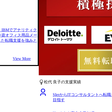
IBMでアナリティク
外資オフィス用品メー
かした転職支援を強みと
View More
松代 良子の支援実績
SIerからITコンサルタントへ
目指す