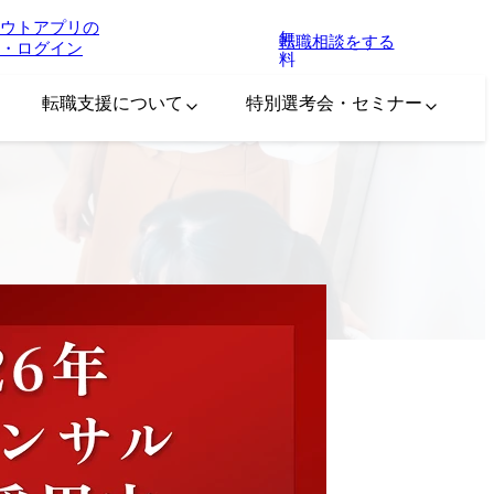
ウトアプリの
無
転職相談をする
・ログイン
料
転職支援について
特別選考会・セミナー