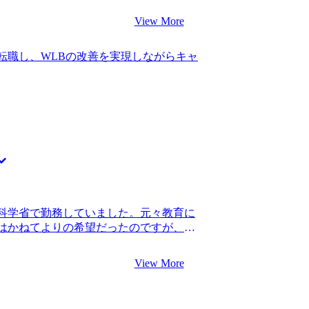
ました。自信のない部分を克服するためのサ
感じられませんでした。また顧客にひた
びにうまく話せるようになっているのを
View More
ルがほとんどないことや、もっと課題解
た。 落選が続いた際には若干メンタルが
転職のきっかけです。 コンサルティング
ど、ご迷惑をおかけしてしまったことを
転職し、WLBの改善を実現しながらキャ
、今の自分とのスキルや仕事の充実度の
、転職後も年収600万円になりました。2年
成長して自信を持ちたいと思ったためで
ことなので、そこを目指してまずは頑張
代さんがとても頼りがいのある方だったか
経験を積み、早く自分のスキルに自信を持
の第二新卒転職支援経験が非常に豊富な
の転職では叶わなかったものの、野心的
や私の経歴のアピールポイントについて
います。まずは目の前の業務に全力で向き
の方にお任せしたいと思いました。 期待
で松代さんに支援していただきたいで
対策まで非常に丁寧にご支援いただけま
活動中はちょっとしたことでもLINEで
つせずスピーディーにご回答いただけた
。 正直なところ転職活動を始めるまでコ
の理解が浅かったのですが、選考対策の
科学省で勤務していました。元々教育に
絶対にコンサルになりたい」と非常に強
はかねてよりの希望だったのですが、
時にコンサルを受けなかったことを少々
した。 国会対応などで非常に多忙とな
日程を先延ばしにしているうちに第二新卒
あることが以前から悩みの種となっていま
した。選考に通った順番から採用されて
View More
て転職活動を始めました。 一方で民間企
を認識できておらず、もっと早めに進め
う話も聞いていましたが、国家公務員か
収450万円、転職後は年収600万円にな
人も複数いたことで視野に入れました。
ァームに就職でき、先に活躍していた同期