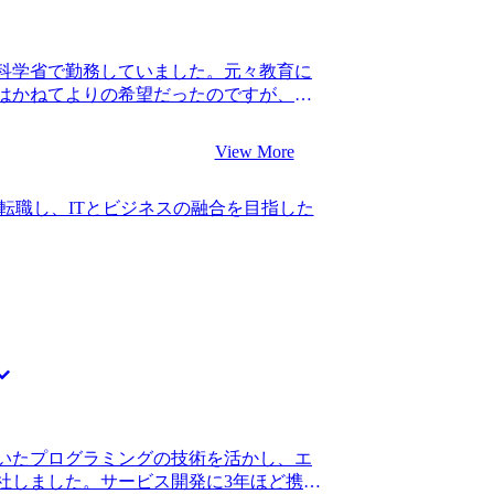
の会社で成果を上げている先輩も、営業職
ていたので、不安の方が大きい中の転職
営業職でコンサル転職を成功させられる
科学省で勤務していました。元々教育に
はいるから諦めずにやりましょう。具体
はかねてよりの希望だったのですが、
躍している人もいます。」と言ってくれ
した。 国会対応などで非常に多忙とな
てくれました。 私自身地に足のついたサ
あることが以前から悩みの種となっていま
に良かったです。 山中さんにも言われた
View More
て転職活動を始めました。 一方で民間企
たなと思います。前職の業務は、社内か
う話も聞いていましたが、国家公務員か
されにくい経験だったので、仮に高い営
転職し、ITとビジネスの融合を目指した
人も複数いたことで視野に入れました。
にくい経験でした。このため早々に転職
して近年WLBが改善され、キャリアップ
歳という年齢で転職できたことで、ポテン
 3社です。 松代さんに、WLBなどコン
まり重視されずに採用されましたし、仮
て頂き、内情に精通している方だと感じ
気に減っていたと思います。 山中さんから
視され始めているというのは何となく知っ
第二新卒枠のないコンサルティングファ
、どのように実現しているのかという詳
が行きたいと思っていたファームは、既
得感がありました。他のエージェントと
されにくいぐらい難関のファームで、当然
松代さんにご支援いただきコンサルティ
でした。 当然のように書類審査で落ちま
。 どのファームもWLB重視というのは
ムでしっかりと経験を積んでから再トラ
働きやすいファームをプロの目線で教え
万円、転職後は年収400万円になりまし
した。それぞれの企業が打ち出している
なるということを学べたのが今回のコンサ
いたプログラミングの技術を活かし、エ
の豊富さに驚きました。 自分の想像以上
ルティングファームは、社内からの評価
社しました。サービス開発に3年ほど携わ
、多様な選択肢の中から意思決定ができ満