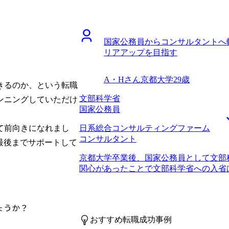
だき、PDCAを高速で回すことができ
ルストークを繰り返す仕事にやりがいが
ポートがとても助かりました。面接のた
すら同じ商材を売ることで得られるスキ
感じることができ、成長を実感できまし
決のための仕事をしたいと思ったことが
不安定になり、現職残留を決めかけるな
国家公務員からコンサルタントへ
ファームに就職した就活同期と話す度に
反省しています。 転職前は年収600万円
リアアップを目指す
差を感じ、自分もコンサルタントとして
目以降、年収が上がる可能性は高いとの
す。 4社です。 担当していただいた松
りたいです。 ITコンサルタントとして
らです。初回面談の際に、大手ファーム
てるようにしたいと考えています。今回
A・Hさん
京都大学
29歳
きるのか、という転職
方であると感じた上、選考上のポイント
な目標としてBig4への転職を目指して
わかりやすく教えてくださったので、こ
文部科学省
合いながらも、またどこかのタイミング
ンニングしていただけ
通り、職務経歴書の添削から実際の面接
国家公務員
す。
した。また、少々心配性な性格なので転職
日系総合コンサルティングファーム
て前向きになれまし
質問してしまっていましたが、嫌な顔一
コンサルタント
のが、大変心強く、有り難く感じました
を最後までサポートして
ンサルティングファームでの業務内容へ
京都大学卒業後、国家公務員として文部
一環で仕事内容について調べるうちに「
関心があったことで文部科学省への入省
い興味を抱くことができました。新卒の
WLBの改善を求め、転職活動を開始しま
後悔しています。 現職が忙しく、面接
り、残業100時間を超える月もしばしば
の面接枠が無くなりかけて非常に焦りま
した。一度WLBの改善を最優先事項とし
枠が埋まっていくという当たり前のこと
ょうか？
業には公務員からだと転職しにくいとい
ておくべきだったと思います。 転職前は年
おすすめ転職成功事例
らコンサルタントへの転職に成功した知
りました。 自分もコンサルティングフ