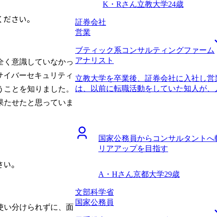
K・Rさん
立教大学
24歳
り、またコンサルティングファームを熟
ください。
ィングファーム出身の方が中心となって
証券会社
仕事をしているコンサルタントと同じプ
営業
ョンを取ることができました。 コンサ
ブティック系コンサルティングファーム
りになりました。 私自身はケース面接
アナリスト
した。一方で、必要に応じて業界内部の
全く意識していなかっ
た。戦略系コンサルティングファームに
、サイバーセキュリティ
立教大学を卒業後、証券会社に入社し営
報を必要としていたわけではないのです
は、以前に転職活動をしていた知人が、
うことを知りました。
してくれました。知人の情報網だけでは
いう話を聞いたことでした。営業ができ
う私の意図をくみ取ってくださったこと
果たせたと思っていま
社しましたが、実際に入ってみるとキャ
スができるだけでなく、転職者の気持ち
安になったことで転職を決意しました。
エージェントだと思いました。 ファー
アップと市場価値の向上のためです。専
ームを決められたことだと思います。 
国家公務員からコンサルタントへ
らコンサル転職がうまくいくというイメ
戦略系コンサルティングファーム間の違いを
リアアップを目指す
を聞いてみよう程度の気持ちでした。 
情報提供に基づき、しっかりと見極める
ームがあると山中 さんから伺い、コンサ
さい。
最初から最後まで満足のいく転職活動でし
す。 山中さんは、初回面談の直後に内
収900万円になりました。 3年ほど戦
A・Hさん
京都大学
29歳
ました。そこには第二新卒向けの求人も
つもりです。その後は、事業会社に転職
い選択肢があることが分かり、とても感
文部科学省
プに転職したいので、リスクを取れるだ
のおける方だなとも思いまして、転職活
国家公務員
使い分けられずに、面
ました。 未経験からのコンサル転職で