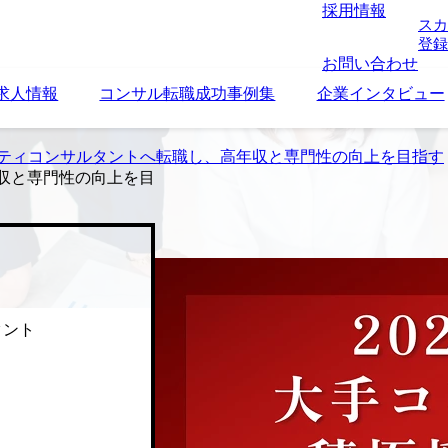
採用情報
スカ
登録
お問い合わせ
求人情報
コンサル転職成功事例集
企業インタビュー
リティコンサルタントへ転職し、高年収と専門性の向上を目指す
収と専門性の向上を目
タント