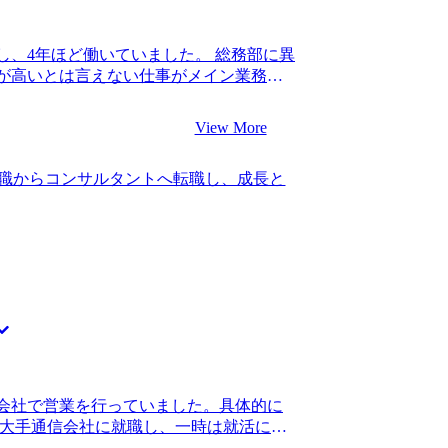
へのアピールとしては弱かったのでどの経
考えていただきました。ヒアリングを通
し、4年ほど働いていました。 総務部に異
出していただき、アピールの軸とすること
が高いとは言えない仕事がメイン業務と
げで今の会社に入ることができたので感謝
っかけです。当初は地方銀行での経験を
てアピールすることは私だけでは到底で
自分の市場価値が低下していると感じる
ったです。 今までSESの世界しか知り
View More
なっていきました。 働く企業を問わない
仕事の面白さを選考を通じ実感することが
ンサルティングファームでは幅広い業界
がり、当初の転職のきっかけだった年収ア
職からコンサルタントへ転職し、成長と
力を高めるチャンスが多いと先輩から助
良かったです。 恥ずかしながらシステム
の世界であるため不安もありましたが、
かったことが反省点です。IT業界にいる
る決意を固めました。 3社です。 私の
きだったと感じます。 転職前は年収350
富だったことと、コンサルティングファ
た。 金融系の案件に興味があるので、一通
わかりやすく教えていただけたためで
動き方を習得した後、金融クライアントの
希望に真摯に向き合ってくれる印象を受
います。金融系の案件はもう少し大きな
ナーとして共に歩んでくれると感じたこ
ので、ここを専門にしてもっとキャリア
る中で落選が続いて気持ちが落ち込む時期
す。
り添って元気づけていただけました。結
も大切にしてくれる姿勢に感謝していま
二人三脚で支援していただいているという感
会社で営業を行っていました。具体的に
うことができました。 面接の後、うまく
 大手通信会社に就職し、一時は就活に成
の松代さんに都度修正に付き合っていた
拓担当となりひたすら外回りで同じセー