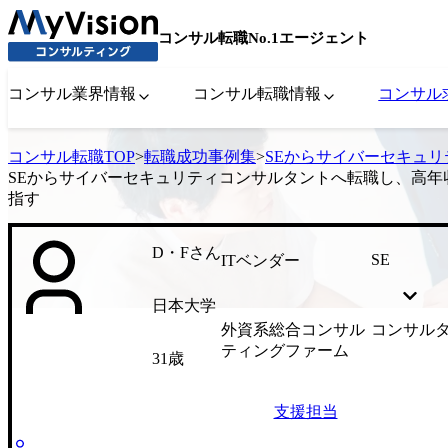
コンサル転職No.1エージェント
コンサル業界情報
コンサル転職情報
コンサル
コンサル転職TOP
>
転職成功事例集
>
SEからサイバーセキュ
SEからサイバーセキュリティコンサルタントへ転職し、高年
指す
D・Fさん
SE
ITベンダー
日本大学
外資系総合コンサル
コンサル
ティングファーム
31歳
支援担当