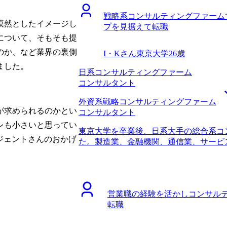
また、コンサルティングファーム全般と
と同じ土俵にようやく立てた気がします
も見込めるということが大きかったです。
戦略系コンサルティングファーム
なので、今までの遅れを取り戻すために
漠然としたイメージし
サルタントの働き方に関して詳しく教え
プを見据えて転職
たからです。コンサル業界でWLBが重
について、そもそも提
ていましたが、なぜ改善されているのか
のか、など業界の裏側
I・Kさん
東京大学
26歳
しい事情まで伺うことができ、非常に納
ました。
比較しても信頼できると確信したので、
日系コンサルティングファーム
ングファームへ転職することを決めました
コンサルタント
一定打ち出していますが、その中でより
ていただき、企業選びで非常に役立ちま
外資系戦略コンサルティングファーム
制度にも非常に詳しく、松代さんの知識
が求められるのかとい
コンサルタント
にWLBが充実しているファームが多く
レも小さいと思ってい
東京大学を卒業後、日系大手の総合系コ
足です。働きやすさを実現しつつ、カル
ージェントさんのおかげ
た。製造業、金融機関、通信業、サービ
も良い会社を選べたと考えています。 
職時の職位としてはコンサルタントまで
うことが前面に出てしまい、不合格をい
コンサルティングファームで3年経ち、
す。面接では本音と建前はしっかり分ける
らです。 将来的に事業会社に行くつも
円、転職後は年収750万円になりました
ァームでステップアップしたいと思った
望外に年収アップも果たせて非常に嬉し
営業職の経験を活かしコンサル
という考えもあり、リスクを取る前に、
会社にもお返ししていきたいと考えてい
転職
実績を残しておきたいという思いもありま
考えきれていない部分も正直ありますが
ルティングファームへの知見からMyVis
いけたらいいかなと思っています。
と面談をした中で、他社エージェントと