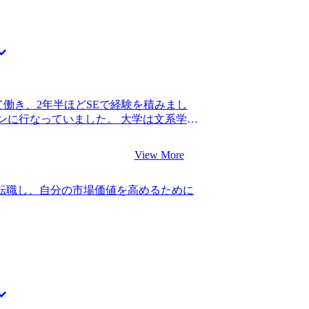
て働き、2年半ほどSEで経験を積みまし
ンに行なっていました。 大学は文系学部
会社に入社し、一定のスキルは身につきまし
身についたものの、年収の上り幅があま
View More
索する必要性を漠然と感じたことで、転
Tスキルを活かした年収アップということ
へ転職し、自分の市場価値を高めるために
サルタントを考えていました。正直なところ
ても曖昧だったので、転職エージェントの方
に進めればと考えていました。 2社です。
ュニケーションがしやすかったことと、
的確で、安心して自分のキャリアに関す
理由です。担当の松代さんが私の目標ま
おかげで、転職活動に対して前向きな気
した。またSEとITコンサルタントの違
変参考になりました。 私の経験はインフ