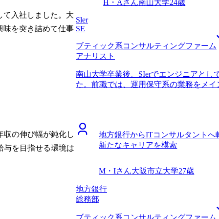
H・Aさん
南山大学
24歳
して入社しました。大
Sler
SE
興味を突き詰めて仕事
ブティック系コンサルティングファーム
アナリスト
南山大学卒業後、SIerでエンジニアとし
た。前職では、運用保守系の業務をメイ
で、プログラミング未経験からSESの
た。ただ、実務を通じて一定のスキルは
りに少なく、もっと新たなキャリアを模
職プラットフォームに登録しました。 I
年収の伸び幅が鈍化し
地方銀行からITコンサルタント
で、SlerへのキャリアアップかITコン
新たなキャリアを模索
SIerとITコンサルタントの違いについ
給与を目指せる環境は
を頼りながらより自分に合ったキャリア
お話しした際の印象がとてもよく、コミ
M・Iさん
大阪市立大学
27歳
こちらの質問などに対しての返信が早く
る相談ができそうだと感じたことが主な
地方銀行
での具体的な手順を一緒に考えてくれた
総務部
持ちになれたことも決め手の一つになりま
ブティック系コンサルティングファーム
いについても丁寧に教えていただき、大