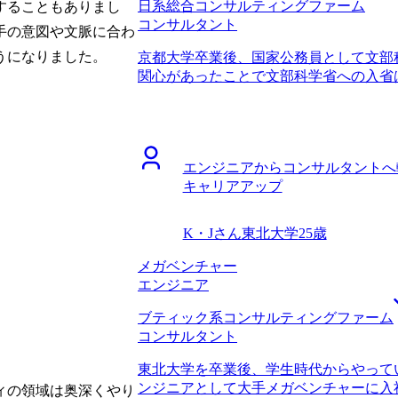
日系総合コンサルティングファーム
することもありまし
れて本当にありがたかったです。 自分
コンサルタント
以外への転職に苦労したという話を伺っ
手の意図や文脈に合わ
でした。それでも山中さんは、「確かに
うになりました。
京都大学卒業後、国家公務員として文部
人は少ないが、それでも成功している人
関心があったことで文部科学省への入省
的にこういう会社では営業職からでも活
WLBの改善を求め、転職活動を開始しま
て、現実的かつ、建設的なサポートをし
り、残業100時間を超える月もしばしば
ポートを求めていましたし、相性が非常
した。一度WLBの改善を最優先事項とし
ことですが、転職のタイミングが良かっ
業には公務員からだと転職しにくいとい
らは評価される一方で、社外からは評価
エンジニアからコンサルタントへ
らコンサルタントへの転職に成功した知
業成績を上げてもコンサル転職には活き
キャリアアップ
また、コンサルティングファーム全般と
に踏み切れたことは良かったです。 24
も見込めるということが大きかったです。
シャル枠としてこれまでの業務経験をあ
サルタントの働き方に関して詳しく教え
に5年後とかであれば取れる選択肢も一
K・Jさん
東北大学
25歳
たからです。コンサル業界でWLBが重
も言われたのですが、最初から無謀にも
ていましたが、なぜ改善されているのか
メガベンチャー
ームを志望していたことです。実際に私
しい事情まで伺うことができ、非常に納
エンジニア
にITやDXなどの経験がある方でも採用
比較しても信頼できると確信したので、
私の今の業務経験では難しいポジション
ブティック系コンサルティングファーム
ングファームへ転職することを決めました
したが、数年後コンサルティングファー
コンサルタント
一定打ち出していますが、その中でより
イしたいと思います。 転職前は年収350
ていただき、企業選びで非常に役立ちま
た。 前職からの評価と、市場価値は異
東北大学を卒業後、学生時代からやって
制度にも非常に詳しく、松代さんの知識
ル転職で良かった点です。一方でコンサ
ンジニアとして大手メガベンチャーに入
ィの領域は奥深くやり
にWLBが充実しているファームが多く