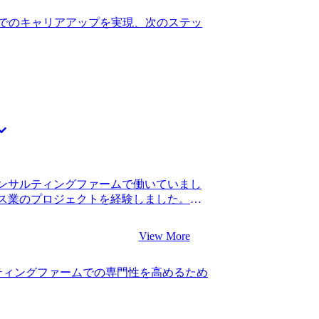
して近年WLBが改善され、キャリアップ
。ただまだスタートラインに立っただけ
 3社です。 松代さんに、WLBなどコン
でのキャリアアップを実現、次のステッ
全力で学んでいきたいと思います。
て頂き、内情に精通している方だと感じ
視され始めているというのは何となく知っ
、どのように実現しているのかという詳
得感がありました。他のエージェントと
松代さんにご支援いただきコンサルティ
。 どのファームもWLB重視というのは
働きやすいファームをプロの目線で教え
した。それぞれの企業が打ち出している
の豊富さに驚きました。 自分の想像以上
、多様な選択肢の中から意思決定ができ満
ンサルティングファームで働いていまし
チャーや身につくスキルのバランスが最
ス業のプロジェクトを経験しました。転
最初の方は、面接でも働きやすさ重視とい
昇進していました。 新卒で入った総合系
ただいた企業があったことが反省点で
ステップアップのタイミングだと思ったか
意識が必要でした。 転職前は年収600万
View More
りでしたが、もう少しコンサルティングフ
。年収ステイでも良いと思っていたので、
からです。スタートアップに挑戦したい
いです。 良い評価を頂いた分、しっかり
ティングファームでの専門性を高めるため
もう少し自分のキャリアで分かりやすい
ます。長期的なキャリアについてはまだ
した。 3社です。 スピード感とコンサ
、WLBを改善しながら先のことは悩んで
ionさんに決めました。 5社のエージェント
比べたときに、もっともスピード感があ