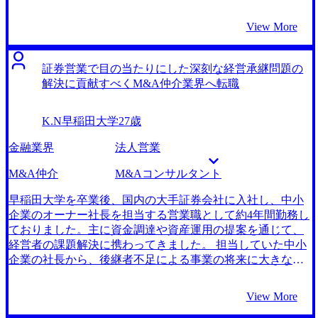
たりにしましたことがきっかけでした。ある経営者の方か
らは「資金は必要だが、どの事業に注力すべきか、どう市
View More
場で勝てるかの戦略が見えない」と本音を聞いたりもしま
した。我々証券営業は、資金調達の提案はできても、経営
の根幹に関わる戦略面での具体的な支援ができず、もどか
証券営業で目の当たりにした深刻な経営承継問題の
しさを感じることが多い毎日でした。そのため、経営課題
解決に貢献すべくM&A仲介業界へ転職
の本質的な解決に深く関わりたいという思いを強く感じる
ようになりました。 コンサルタントは、多様な業界・企業
K.N
早稲田大学
27歳
の経営課題に横断的に関わり、戦略立案から実行支援まで
携われる点に魅力を感じました。私の課題意識である「経
金融業界
法人営業
営の根幹課題に寄り添う」という志向と合致しており、自
分自身も成長できる環境だと考えました。特に、MyVision
M&A仲介
M&Aコンサルタント
のエージェントからコンサルティングファームの実情や現
役経験者の話を聞く機会を得て、具体的なイメージを持て
早稲田大学を卒業後、国内の大手証券会社に入社し、中小
たことが、転職を決心する後押しとなりました。 大手エー
企業のオーナー社長を担当する営業職として約4年間勤務し
ジェントとMyVisionの2社と面談を行いました。 MyVisionは
ておりました。主に資金調達や資産運用の提案を通じて、
多数のコンサルティングファームに精通しており、自分の
経営者の課題解決に携わってきました。 担当していた中小
目指す環境に転職できる可能性が高いと感じたためです。
企業の社長から、後継者不足による事業の将来に大きな不
最初は大手ファームしか知りませんでしたが、横見さんか
安を抱えていると相談を受ける機会が増えました。資金調
ら大手に限らず私の志向に合いそうな複数のファームを紹
達や資産運用のサポートはできるものの、「会社をどう継
View More
介していただき、それぞれの特徴も具体的に教えてもらえ
ぐか」「誰に任せるか」という根本的な経営課題に対して
ました。自分の希望や適性に合ったファームを見つけられ