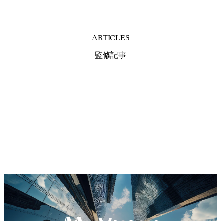
ードバックを通じて、自分の強みやこれから目指すキャリ
的な調整を得意とし、経営課題に深く関わるコンサルタン
アパスを明確化できたことが良かったです。現在、M&A仲
トの役割に魅力を感じたのが転職を考えた大きな理由で
介業の次のキャリアパスとしてコンサルティングに興味を
す。 コンサルタントは、多様な業界やテーマに触れなが
ARTICLES
持っています。 最初は面接で予想外の質問が来た時に上手
ら、クライアントの複雑な課題を整理し解決に導くスキル
く返せていませんでした。しかし、面接練習を繰り返すう
を磨ける点に魅力を感じました。特に、変革推進や利害調
監修記事
ちに次に来る質問をパターン化して予測することができる
整に強みのあるファームであれば、保険業界で培った企画
ようになりました。 転職前は年収700万円、転職後は年収
経験を活かしつつ、より広範な経営課題に取り組めると考
800万円となりました。
えました。 大手エージェントとMyVisionの2社と面談しまし
た。 MyVisionは多様なコンサルティングファームに詳し
く、私の希望する業務内容や職場環境に合致したファーム
を複数紹介していただけました。大手エージェントは求人
が多い一方で詳細な選考対策やファームごとの特徴の説明
が薄く、MyVisionの専門性の高さがより一層際立ちまし
た。 面接対策をマンツーマンで丁寧に実施していただき、
非常に助かりました。特に初めてのケース面接では苦戦し
ましたが、横見さんと繰り返しの練習を通じて論理的に回
答できるようになり、自信を持って選考に臨むことができ
ました。 転職活動初期に担当の横見さんと自身のキャリア
観を深掘りし、転職先の候補を吟味したことです。最後ま
で軸がぶれることなく転職活動を進めていくことができま
した。 仕事の忙しさから面接の日程調整に苦労し、何度か