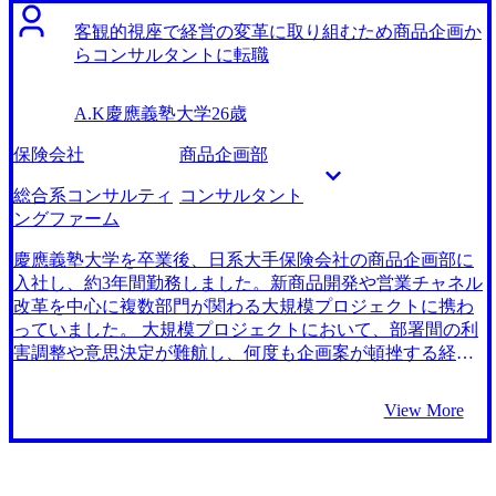
は明確な解決策を提供できず、もどかしさを感じていまし
ると思い、MyVisionにお願いしました。 面接対策でマンツ
た。会社の存続に関わる深刻な問題に寄り添いながらも手
客観的視座で経営の変革に取り組むため商品企画か
ーマンの丁寧な指導を受けられたことが非常にありがたか
が差し伸べられないことに悩み、経営者の最終的な決断を
らコンサルタントに転職
ったです。証券営業での経験をコンサルティング業務にど
支える専門家としての役割の重要性を痛感しました。その
う活かすか説明するのが難しかったのですが、具体的な業
ため、M&A仲介業に関心を持つようになりました。 M&A
A.K
慶應義塾大学
26歳
務プロセスや経験を論理的に説明する方法を繰り返し練習
仲介業は、経営承継問題の「出口」を作り、経営者と買い
でき、自信を持って面接に臨めるようになりました。
手を結びつける極めて重要な役割を担う仕事であると考え
保険会社
商品企画部
MyVisionでコンサルティングファームの実情やコンサル経
たからです。証券営業で培った財務知識や顧客折衝力を活
験者のエージェントの話を聞く機会があり、コンサルティ
かしつつ、企業の未来を左右する重大な局面に直接関われ
総合系コンサルティ
コンサルタント
ングファームへの転職を決心することができたことです。
る点に魅力を感じました。 大手とMyVisionの2社です。 最
ングファーム
転職活動を始めた当初は、実際のコンサルティング現場の
初の面談の時に、M&A仲介会社への転職に関する不安を気
話を聞く機会が少なく、なかなかコンサルタントに決め打
軽に相談できたからです。証券営業よりも深い専門知識や
慶應義塾大学を卒業後、日系大手保険会社の商品企画部に
ちして転職活動を進めていいものか悩んでいました。しか
バイタリティが必要となるが、転職しても続けられるの
入社し、約3年間勤務しました。新商品開発や営業チャネル
し、コンサルタントの実情を知り、自分の志向とマッチし
か？などの不安を抱えていました。しかし、横見さんに
改革を中心に複数部門が関わる大規模プロジェクトに携わ
ていると確信できたので、迷うことなく転職活動を進める
M&A仲介業への転職事例を教えていただきながら、実情を
っていました。 大規模プロジェクトにおいて、部署間の利
ことができました。 転職活動の前提となる業界知識の習得
共有してもらえたことで自分もやっていけるという前向き
害調整や意思決定が難航し、何度も企画案が頓挫する経験
に苦労しました。分からないことは担当の横見さんに積極
な気持ちになれました。 面接対策では、マンツーマンで丁
をしました。例えば新商品の企画や営業チャネル改革を進
的に質問し、コンサルティングファームの理解を深める努
寧に指導いただけたことが非常に助かりました。特に、こ
める際、現場営業や法務部門の反対や懸念が強く、企画の
View More
力が必要だと感じました。 転職前は年収600万円、転職後は
れまでの営業経験をM&A仲介業務の文脈でどう説明する
意図を伝えるだけで多くの時間を割くことになりました。
年収650万円となりました。
か、自分の言葉で論理的に伝える方法を何度も練習できた
この経験から、組織横断的な調整や変革推進の難しさを痛
ことが大きかったです。その結果、自信を持って面接に臨
感し、部門間の複雑な利害関係をより広い視点で解決でき
めるようになりました。 エージェントとの模擬面接やフィ
る力を身につけたいと考えるようになりました。組織横断