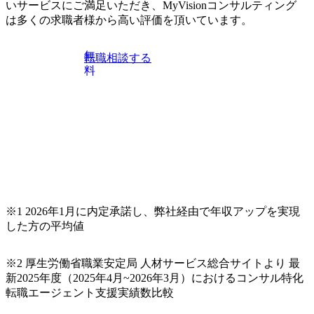
いサービスにご満足いただき、MyVisionコンサルティング
は多くの求職者様から高い評価を頂いています。
無
転職相談する
料
※1 2026年1月に内定承諾し、弊社経由で年収アップを実現
した方の平均値
※2 厚生労働省職業安定局 人材サービス総合サイトより 最
新2025年度（2025年4月~2026年3月）におけるコンサル特化
転職エージェント支援実績数比較