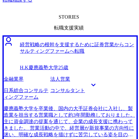
STORIES
転職支援実績
経営戦略の根幹を支援するために証券営業からコン
サルティングファームへ転職
H.K
慶應義塾大学
25歳
金融業界
法人営業
日系総合コンサルテ
コンサルタント
ィングファーム
慶應義塾大学を卒業後、国内の大手証券会社に入社し、製
造業を担当する営業職として約3年間勤務しておりました。
主に資金調達の提案を通じて、企業の成長支援に携わって
きました。 営業活動の中で、経営層が新規事業の方向性に
迷い、明確な成長戦略を描けずに苦労している姿を目の当