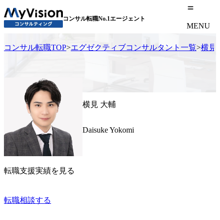
コンサル転職No.1エージェント
MENU
コンサル転職TOP
>
エグゼクティブコンサルタント一覧
>
横見
横見 大輔
Daisuke Yokomi
転職支援実績を見る
転職相談する