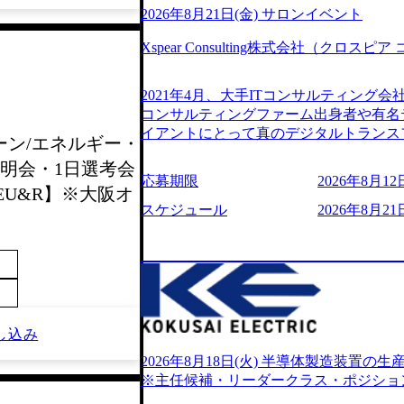
2026年8月21日(金) サロンイベント
Xspear Consulting株式会社（クロ
2021年4月、大手ITコンサルティング
コンサルティングファーム出身者や有名
イアントにとって真のデジタルトランス
ェーン/エネルギー・
想いの下で立ち上げた新鋭ファーム テ
明会・1日選考会
力を持つDX時代において、20年以上にわた
応募期限
2026年8月12日
ロジーを提供してきたシンプレクスのノ
VCX×EU&R】※大阪オ
界のクライアントの企業価値の最大化を
スケジュール
2026年8月21日
人材育成、業務改善、実行支援などのコ
供するのが特徴（いわゆる総合コンサルテ
リアにSpir（槍）を指して切り開く””si
ス）していく”という位置づけ 一昔前
現在金融の売上割合は全体の3割。現在は
通信、エンタメ、教育、保健など幅広く
し込み
あるが、社員の興味のある分野やスキル
サイン。 そのため、専門性を身に着け
2026年8月18日(火) 半導体製造装置
キャリア形成が柔軟に可能な環境である。 https://stor
※主任候補・リーダークラス・ポジショ
oduction.appspot.com/public/images/20240