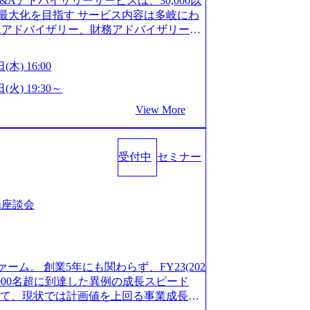
M&Aアドバイザリーサービスは、30,000以
/career/interviews/) 戦略だけのコンサルは終わ
GW8日、夏季9日、年末年始9日） 有給休暇は
最大化を目指す サービス内容は多岐にわ
のコンサルの在り方 (https://www.b
社日に付与されます。 年次有給休暇の残日
Aアドバイザリー、財務アドバイザリーな
plex-xspear/) Xspear Consultingがえるぼし認定を取
。 慶弔休暇は、事由により取得可能日数
 譲渡企業に対しては完全成功報酬制を採
382811) シンプレクスとXspear Consultingが、東京都
得できます。 リフレッシュ休暇は、規程
勢を持ち、将来の株価成長を取り込むスキ
w.afpbb.com/articles/-/3520247)
(木) 16:00
フレッシュ休暇を取得できます。 【育児や
ONE&SonsグループはM&A業界のリー
・ワンプールで様々なインダストリーやソリ
対象：小学校1年修了時の3月31日までの
わらず幅広い案件に携わりながら自己成
(火) 19:30～
上流工程、先端技術を学べる環境 【コン
年間 短時間勤務： 対象：小学校卒業ま
ー出身者3名がメインメンバーであり、経
足を置きながら、他領域にもチャレンジで
View More
間15分まで、始業・終業時刻の繰り上げ・
、M&Aや財務アドバイザリーなどの専門
 ・現職ファームより高いオファー年収 ・
につき5日まで取得でき、1時間単位で取得
が提供される 主担当成約で10件以上あ
ルスキップもあり） ・週に1度のアサイン
00万の年収となる 内訳としては個人インセ
て検討してもらえる。結果、なりたいキ
受付中
セミナー
寮：富山事業所の近くに、白風寮と青風寮
は部下を育成活躍させるためのナレッジシ
もらえる ・シンプレクスというテクノロ
す方が入居可能です。 ＜入居基準＞ ・
して動く組織風土がある 2026年8月18
の視点からも協業しクライアントへ価値
までの通勤総時間が2時間を超えること 住
6年8月13日(木) 16:00 ＼応募意思不問・業界未
あればセールス中心の案件もあり、個々の
等が無いため、条件を満たす方には住宅手
ンや業務内容、実際の働き方について詳しく
場座談会
を選べる ここ1年で社員数60名⇒100
のみの入居となるため、入居基準を満たす
します。 M&A業界に興味があり、まずは
ずれも約170％アップ）と急成長中のファ
手当は、一般賃貸物件を従業員が契約し、
りで、幅広く業界の情報を集めたい 働く
め優秀な上司の近くで働けるチャンスも多
その他： 採用時や転勤等による引っ越し
界にご興味がある方、転職を少しでもお考え
ttps://www.xspear.co.jp/membe
 19:00～20:00 2026年8月13日(木) 1
も歓迎です。お気軽にご参加ください。
バー、多様なプロジェクトによる自己成長機会が多
ァーム。 創業5年にも関わらず、FY23(202
に、会社説明会を実施予定です。 ● 求人名
おります。 是非、説明会にてお話できる
模にも関わらず、外資系戦略コンサルティン
1,000名超に到達した異例の成長スピード
ニア(製造・生産工程の管理業務) ※主任
後にアンケート回答をお願いいたします。
ァームをはじめ、メーカー、ITベンチャ
対して、現状では計画値を上回る事業成⻑を
体製造装置の生産エンジニア(製造・生産工