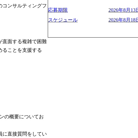
ー、外資系金融機関など多彩な出自で構
遂げている。 現在コンサルティングファ
程の管理業務) ※主任候補・リーダークラス オン
のコンサルティングフ
ロジェクトワークが可能 総合コンサル
ンクインしている。 主力事業はITコン
しは不要です。ご質問頂く際のみ、顔出
応募期限
2026年8月13日
ライアントに対して様々なプロジェクト
に、IT戦略策定等の上流工程から実装
いテーマのチャレンジ機会を提供してい
他方、インキュベーション事業を手掛け
スケジュール
2026年8月18日
職率10％以下、未経験3年未満の離職率
規事業開発も手掛けつつ、複数社への出
と同水準以上の報酬制度であり、ファー
考) https://www.dirbato.co.jp/service/incubatio
基本 強く「個人」の成⾧を重視するカ
bation.html) 大手総合系コンサルテ
が直面する複雑で困難
Readyになれば上がれる環境となって
ョイン。 https://storage.googleapis.com/our-vision-production.appspot.com/public/images/2
めることを支援する
グファームの立ち上げフェーズに関わる
0240925205344_42693807-c7d5-418f-96
経験者の場合は、自らチームを立ち上げ
プ、SMBCグループ、NTT、良品計画
リバリー活動ができる(スタートアップ
顧客 直近では大阪万博のプロジェクトを
ど) シンプレクスの顧客基盤、エンジ
システム、ToC向けアプリ、セキュリテ
立ち上げが経験できる 2026年8月21日(金) 19:
ンサルティングしている。 <u>ワンプー
(水) 16:00 ※参加状況によっては抽
ず様々な案件にチャレンジ可能 専属の営
たび、ファーム経験者の方を対象にした
かれることなくデリバリーに注力可能</
ント」を開催いたします。 カジュアル
意にそぐわないプロジェクトにアサイン
ので、ぜひご参加ください。 当日はXspear
ロジェクトに異動することが可能。その結果
の他現場社員が複数名参加する予定です！ 
は2～30%程度) 残業時間は<u>平均30
な場所については参加者の方へ個別でご
業代をつけさせないといったことはしない
ョンの概要についてお
マネージャー以上の職務を担当している
齢者/障碍者などさまざまなバックグラ
いる SDGsの推進にも積極的で、プロ
員に直接質問をしてい
多くのクラブが立ち上がっており、さま