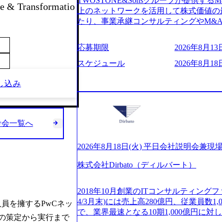
TWOSTONE&Sonsグループが提供する
ビューページ (https://www.xspear.co.jp
 & Transformatio
2日制 2025年度の年間休日は125日（
上のネットワークを活用して株式価値の
り──コンサル業界の風雲児に聞く。“これから”
年間24日（4月1日入社の場合）で、入
たり、事業承継コンサルティングやM&
usinessinsider.jp/article/20250205-sim
数は、翌年度に繰り越すことができます
どが含まれており、幅広いニーズに対応
得 (https://www.agara.co.jp/article/
は異なりますが、3～7日の連続休暇を取
用し、M&A以外の選択肢も尊重する姿
港区の行政手続き100%デジタル化を支援 (https://ww
応募期限
2026年8月13日
で定める勤続年数ごとに、連続5日のリ
ームの構築や事業承継支援も行う TWOST
【未経験者】 ・年収UPでのオファー 
子の看護、介護などの制度】 育児休暇： 
ディングカンパニーであり、領域にこだ
スケジュール
2026年8月18日
ューションを裁量をもって経験できる ・
子を育てるすべての従業員※期間：通算3
長とキャリアの挑戦が可能 M&Aセンタ
サルファーム経験者】 ・専門領域に軸
での子を育てるすべての従業員 1日2時
し込み
験豊富なアドバイザーと共に働くことで
きる環境 ・タイトルアップでのオファー
繰り下げが可能 子の看護休暇： 子1人
知識を獲得し、キャリアを発展させる機会
実力主義でプロモーションできる（ダブ
することも可能 家族看護休暇： 5日まで取得でき、1時間単位で取得することも可
る人は課長職となり、平均3000万～40
ｍｔｇでこまめに社員のキャリアについ
能 【独身寮、住宅手当制度など】 独身
ンティブ＋チームインセンティブ 課長
ャリアを反映できるｐｊにアサインして
の2つの寮があり、以下の入居基準を満た
考会一覧へ
ェアおよび丁寧なOJTを欠かさずにチームと
ジーに強い部隊がいるため、エンジニア
満33歳までの独身者 ・自宅から勤務地
日(火) 19:30～ 所要時間 : 約1時間 202
提供できる ・デリバリー中心の案件も
宅手当： 本社の近くには独身寮や社宅
経験歓迎！／ M&A承継機構のビジョ
2026年8月18日(火) 平日会社説明会兼現
裁量や得意領域に合わせた売り上げの立て方
当を支給します。 また、独身寮は男性
お伝えするオンライン説明会を開催いた
名超、売上今期18億円⇒来期30億円（い
女性には住宅手当を支給します。 住宅
株式会社Dirbato（ディルバート）
どんな仕事か知りたい 転職を考えたばか
ームである また、成長中ファームのた
規程で定める金額を会社が支払います。 
イメージを具体的に知りたい M&A業
い(ボストン・コンサルティング・グループ出身者等 (h
費用は、会社が負担します。 2026年8月18日(火)
の方はもちろん、情報収集をしたい方で
r/taketo_kajita/)） 多様なメン
2018年10月創業のITコンサルティングフ
6:00 応募をご検討されている方を対象
当日は、質疑応答のお時間もご用意して
く、新たなチャレンジが可能 100名規
4/3月末)には売上高280億円、従業員数
の人員を擁するPwCネッ
・【富山】半導体製造装置の生産エンジ
ことを楽しみにしております。 説明会
グファームや総合系コンサルティングフ
で、業界最速となる10期1,000億円に
候補・リーダークラス ・【砺波】半導
略の策定から実行まで
オンライン(Google meets)