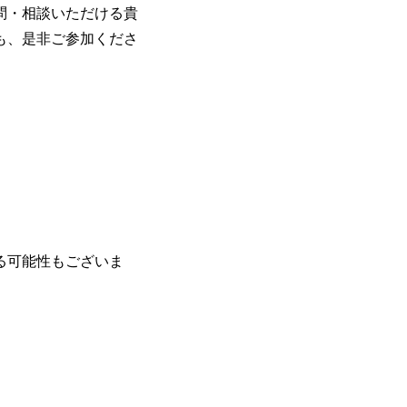
のネットワーク形成・交流の場となってい
問・相談いただける貴
充実</u>しており、自己成長の機会も多い
も、是非ご参加くださ
卒紹介、会社の七不思議紹介等、規模が
りを広げる取り組みもしている 今後の
足元のグローバル案件割合は10%程度
ある方はアサインされるチャンスも大きい。 代表イン
ato/n/n0a040c36b128 Forbes JAPAN
の可能性を引き出すこと。日本に求められる
s://forbesjapan.com/articles/detail/674
界におけるIT人材価値再興。Dirbat
の変革」 https://forbesjapan.com/articles/pr
d24YfH72/ZzdmBTIEMOnWUWREjOFLO1IL
Studio 「求めるのは、競争と連帯 。IT
援」 https://forbesjapan.com/articles/de
る可能性もございま
y-vision.co.jp/consulting-firm/dirbato/
y-vision.co.jp/consulting-firm/dirbato
00終了 2026年8月13日(木) 16:00 
動向を踏まえ、コンサルティング市場の
サルティング業界への転職を迷われてい
歓迎です。更に、当日は現場コンサルタ
コンサルタントだけでなく、メンバーク