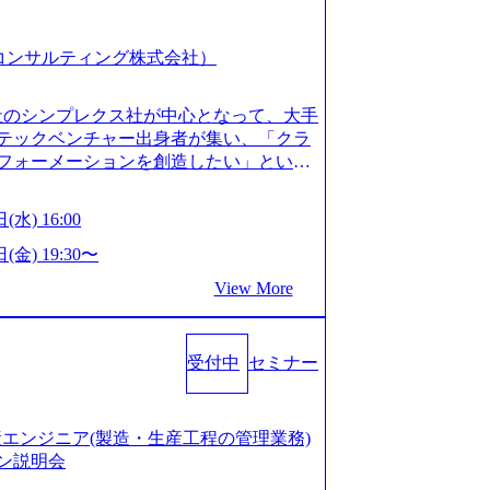
スピア コンサルティング株式会社）
会社のシンプレクス社が中心となって、大手
テックベンチャー出身者が集い、「クラ
フォーメーションを創造したい」という
クノロジーがビジネスの成功に大きな影響
ってFintech業界を中心に最先端テクノ
(水) 16:00
ウハウを活かしつつ、あらゆる業種・業
支援するために、戦略策定、組織改革、
(金) 19:30〜
ンサルティングサービスを一気通貫で提
View More
ィングファーム） 社名の由来は”DXエ
mplexないでは金融以外の領域にX（クロ
は金融が強い企業として認知されていたが、
受付中
セミナー
ToC事業を始め、パブリック、製造業、
強みのあるファーム。 ワンプール制では
を活用したいなどの希望は考慮してのア
たい方でも幅広に経験を積みたい方でも、
の生産エンジニア(製造・生産工程の管理業務)
age.googleapis.com/our-vision-pr
ン説明会
925204135_93b1bff3-f71c-4bc9-8bd9-72a8a482