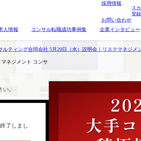
採用情報
スカ
登録
お問い合わせ
求人情報
コンサル転職成功事例集
企業インタビュー
ンサルティング合同会社 5月29日（水）説明会｜リスクマネジメ
クマネジメント コンサ
さい。
終了しまし