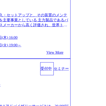
is.com/our-vision-production.appspot.com/pu
-4e86-a85a-8649e1c532f9_956x512.webp http
ction.appspot.com/public/images/202505021528
入・セットアップと、その装置のメンテ
1x517.webp https://storage.googleapis.com/ou
ages/20250502152831_721b100c-62c9-4258-aa0
を主要事業としている 主力製品であるバ
シンプレクス社は、FinTech領域に強みを持つITコン
スメーカーから高く評価され、世界トッ
界のFinTech RankingsTop 100企
対話を通じて未来を創造し、社会課題の解
ィング、開発、運用保守と言った全工程を
:私たちの技術/私たちの対話 Vision:夢を
(木) 16:00
への深い理解を持つコンサルタントが集う
私たちの技術/私たちの対話 IoT社会の浸透、
い知見を持つシンプレクス社またはグループ会
で急伸長しており、それに伴い半導体製造
(火) 19:00～
社はあくまでもコンサルティングファームで
om/our-vision-production.appspot.com/pu
View More
age.googleapis.com/our-vision-pr
5-43a7-a367-5426b95cd599_1200x543.webp h
25204111_caa94e4b-6aae-45a6-a0ce-b98154c8
duction.appspot.com/public/images/2026022413
/www.xspear.co.jp/member/)一部抜粋 - 伊勢
_1200x486.webp https://storage.googleapis.
lic/images/20260224131100_d8b3379f-6e64-45
立案から実装支援を軸に、様々な業界で新規事
受付中
セミナー
/storage.googleapis.com/our-vision-productio
等の幅広いプロジェクトに従事 - 鈴木健仁
16_05d25aab-49d6-4429-810e-138e27965ee8_
クターを経てXspearに参画 - 梶田
育成を目的とした「語学研修」、効果的なプレゼン
戦略策定、DX戦略立案、人事組織テーマに
会
「プレゼン研修」、自社キャリアアドバ
いてはDX戦略立案、NFT等の新規事業
す「キャリア開発研修」などがある 生産
アクセンチュア出身。金融業界を中心に、DX
度を実施しており、月単位の決められた
制対応等の幅広いプロジェクトを主導す
を社員の自己裁量に委ね、ワークライフ
spear最年少シニアマネージャー 社員インタ
できる 【休日】 土日祝休みの完全週休