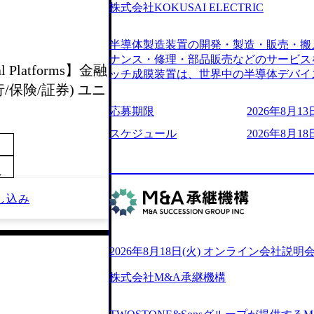
6007_1200x554.webp https://storage.googleap
株式会社KOKUSAI ELECTRIC
blic/images/20250502152751_46c65543-87ef
s://storage.googleapis.com/our-vision-produ
半導体製造装置の開発・製造・販売・搬
04_ba6aaa1a-9ffc-4f2a-9b40-06fff8ee19af_96
r-vision-production.appspot.com/public/im
ナンス・修理・部品販売などのサービス
l Platforms】金融
e-97182898115f_960x510.webp 
ッチ成膜装置は、世界中の半導体デバイ
サルティング会社で、NRI、NTTDATAと同じく世
保険/証券) ユニ
プクラスのシェアを有している 技術と
業にも選出されている。ITコンサルテ
決に貢献することを目指している Mission
応募期限
2026年8月13日
行う「一気通貫体制」が特長 ビジネス
未来につなぐベストパートナー Value:
Xspearと、最先端テクノロジーに深
AIの加速等により半導体需要は世界中
スケジュール
2026年8月18日
社との協力体制を築いている Xspear
装置の需要も伸長中 https://storage.googleapis.c
あり、システム開発を担当することはない https://stor
blic/images/20260224131045_0fee4978-bb2
oduction.appspot.com/public/images/202409
ttps://storage.googleapis.com/our-vision-pro
～
16a2_1153x543.webp メンバー情報 (https:/
1052_2abe7cb8-329e-4a45-a8f5-73d9728b2cd7
し込み
com/our-vision-production.appspot.com/pub
山 昇吾氏: ベイカレントにてIT戦略
66-aea4-924f21977d35_1200x460.webp https:/
業戦略、成長戦略、PMI推進、業務改革
n.appspot.com/public/images/202602241311
氏：新卒でベイカレントに入社し最年少ディレ
1200x386.webp グローバル人財
威人氏：BCG出身。金融業界における
2026年8月18日(火) オンライン会社説明
のポイントを掴み実践に強くなるための
強みを持ち、メディア・エンタメ業界にお
イザーによる自身のキャリア構築をめざ
立案を得意とする。 - 藏満 一馬氏：
株式会社M&A承継機構
現場を含む全部門でフレックスタイム制
戦略策定、新規事業立案、組織変革、規
労働時間の範囲内で、出社・退社の時刻
る。 - 天野 善仁氏：19卒PwC出身。X
バランスを図りながら効率的に働くことが