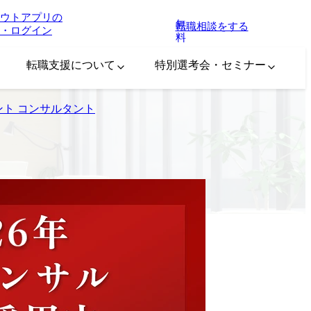
ウトアプリの
無
転職相談をする
・ログイン
料
転職支援について
特別選考会・セミナー
ント コンサルタント