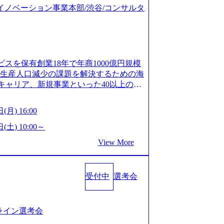
ジタルイノベーション事業本部/渋谷/コンサルタ
ビスを保有創業18年で年商1000億円規模
齢生産人口減少の課題を解決するための海
キャリア、新規事業といった40以上の事
体制をとっており社内で新しい事業開発な
、事業創造の自由度が高い https://st
(月) 16:00
.appspot.com/public/images/20240925162633_7
dff_1200x644.webp レバレジーズ株式会社 会社説
(土) 10:00～
ages-hui-she-shao-jie-zi-liao-zhong-tu-cai-yo
View More
サービス」「カルチャー」など、レバレジーズの
.leverages.jp/) レバレジーズグローバル、
」を受託 (https://prtimes.jp/
受付中
選考会
10591.html) レバレジーズ、モチベーション管理システ
in/html/rd/p/000000622.000010591.html)
www.youtube.com/@leveragesCh) レバ
https://www.youtube.com/watc
ンライン選考会
活躍するメンバー紹介！〜 営業職種編 〜 (http