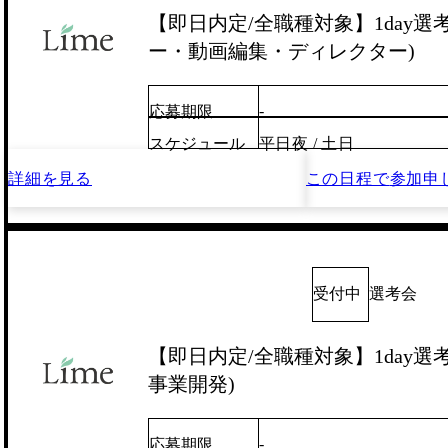
【即日内定/全職種対象】1day選
ー・動画編集・ディレクター)
-
応募期限
スケジュール
平日夜 / 土日
詳細を見る
この日程で
参加申
受付中
選考会
【即日内定/全職種対象】1day選考
事業開発)
-
応募期限