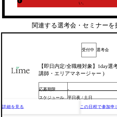
い。
関連する選考会・セミナーを
受付中
選考会
【即日内定/全職種対象】1day選考会
講師・エリアマネージャー )
-
応募期限
スケジュール
平日夜 / 土日
詳細を見る
この日程で
参加申