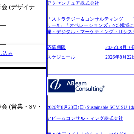
アクセンチュア株式会社
s://www.youtube.com/watch?v=
考会 (デザイナ
りながら安定した事業を展開し、高い安定
に1兆円を目指す日本にもなかなかない
「ストラテジー＆コンサルティング」「
130%成長 https://storage.googleapis.com/our-v
リーX」「オペレーションズ」の5領域
20251030164405_5c527843-d227-4df8-b86c-5
発・デジタル・マーケティング・ITシ
googleapis.com/our-vision-production.apps
からその実行的側面であるITサービスの
f6-0539-4887-84d7-34c8d8544226_
ファームである あらゆる産業において非常
上もの新規事業を立ち上げているため様
応募期限
2026年8月10日
ne Global 500社の80％以上の企
が活発であり、多様なスキルを1社で身
し込み
ジェクトは「ファーストリテイリングに
スケジュール
2026年8月22
かする「オールインハウス」型の組織体
のDX化支援」「ヴィヴィアン・ウエス
主体的かつ柔軟なキャリア形成が可能。 https://stora
ンサルティング活動のみならず、2021年にはKD
uction.appspot.com/public/images/2025103
を設立し、人工知能とデータアナリティ
88_1200x698.webp ## 働き方／
する活動や、デジタル人材育成の支援も盛んに行う 採
り、 働き甲斐のあるランキング、新卒注
e.com/content/dam/accenture/final/accenture
であり株主からの圧力がないため事業創
e.pdf#zoom=50) 女性の活躍について (https://www
て長期的な成長を若手に任せられる環境
inal/careers/corporate/document/wom
重視するため出社勤務。1日の労働時間平均9
会 (営業・SV・
ログ (https://www.accenture.com/jp-ja/b
2026年8月23日(日) Sustainable SCM SU 
年間データ、エンジニア組織） 2026年8月22日(
経営」 (https://business.nikkei.com/atc
日(月) 16:00 ※応募者が定員を上回
アビームコンサルティング株式会社
理由【コンサル業界俯瞰マップ】 (https://diamo
ていただきます。ご了承ください。 ● 当日
店出身者などマーケティングのトップ人材が集結するワケ 
説明会終了後、随時ご案内) ※全てリモ
e/detail/45446) エンジニアから
別に当日の面接案内をお送りいたします