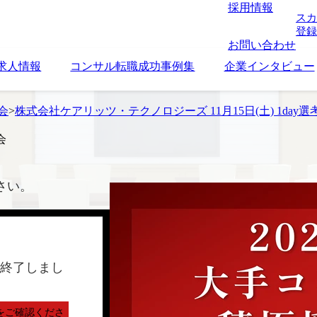
採用情報
スカ
登録
お問い合わせ
求人情報
コンサル転職成功事例集
企業インタビュー
考会
>
株式会社ケアリッツ・テクノロジーズ 11月15日(土) 1day選
会
さい。
終了しまし
をご確認くださ