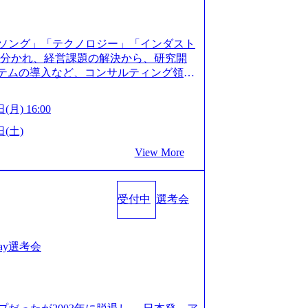
XJ7Eam0onXA) 創業以来黒字を維持し、急成長中であ
性を持つ企業へと成長している 10年後
メガベンチャー。創業から黒字経営。年間
ソング」「テクノロジー」「インダスト
ision-production.appspot.com/public/images/
に分かれ、経営課題の解決から、研究開
587f843fdf6_1200x471.webp https://storage.
ステムの導入など、コンサルティング領域
pot.com/public/images/20251030164946_dc0888
提供まで一貫して支援する総合系・IT系
1200x666.webp 年間100億円規模の投資の元、10以
に良質な顧客基盤を築いており、Fortu
々な業界を経験することが可能 社内転職
(月) 16:00
業をクライアントとして抱えている 手掛けたプロ
に着けることが可能 事業開発・運用を内包
おけるグローバル化」「資生堂グループ
日(土)
。社内スカウトや社内公募制度を用いて
トウッドの製品開発」など多岐にわたる コ
ge.googleapis.com/our-vision-prod
View More
DIと合弁会社「ARISE analytics」
0165942_70f09968-1b27-43e6-b849-1cd107c4f4
クス技術で新たなイノベーションを創出
WLB／待遇 内装8億円超のかっこいいオフィスがあ
用資料 (https://www.accentur
目ランキング受賞歴多数 あえての未上場
受付中
選考会
-com/document-2/Accenture-Recruiting-Brochur
造の自由度が高く、赤字事業でも投資し
.accenture.com/content/dam/accenture/f
 対面でのコミュニケーションメリットを
en-brochure.pdf#zoom=50) 社員発信のキャリアブ
.2時間、有休消化率81%(2024年度の
logs/japan-careers-blog) 江川社長が語る「105点
1day選考会
土) 10:00～最長16:00 2026年8月10
l/gen/19/00604/021600008/) 規模拡大で成功する
る場合は、厳正なる審査の上参加者を決定させ
nd.jp/articles/-/346218) 大手広告代理
の流れ 受付 → 会社説明会 → 面接(会社
(https://markezine.jp/articl
ートにて実施します。 ※参加される方に個
コンサルタントへ。会社に入って、何が変わった？
。 ※通常の選考フローと異なり、事前に