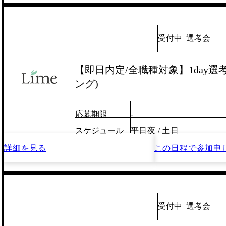
受付中
選考会
【即日内定/全職種対象】1day選
ング)
-
応募期限
スケジュール
平日夜 / 土日
詳細を見る
この日程で
参加申
受付中
選考会