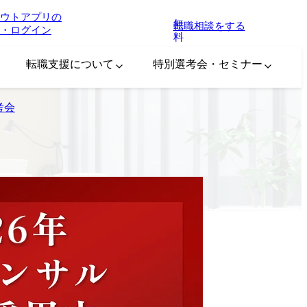
ウトアプリの
無
転職相談をする
・ログイン
料
転職支援について
特別選考会・セミナー
考会