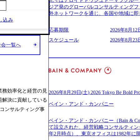
元々はデロイトトウシュトーマツグループ
(https://www.businessinsider.jp
適性検査をご受検いただきます。 ● 詳
ジア発のグローバルコンサルティングフ
ライゼーション (https://www.accenture.com/jp-ja
ションサーチになります。 ご経験やス
外ネットワークを通じ、各国や地域に即
ustomization) 大正製薬：ITカーブアウト支援 (http
下のいずれかの役割でご活躍いただきま
し込み
る日系最大級の総合コンサルティングファーム 『B
ies/consulting/taisho-pharmace
用となります。 ※案件によっては客先に
ンドメッセージに掲げ、企業や組織の変
ンク：初のオンライン開催「SoftBank Wor
応募期限
2026年8月12日
サルタント＞ Webアプリケーション、S
未来のありたい姿を実現するとともに、
s://www.accenture.com/jp-ja/case-studie
ー・スタートアップ企業に対する課題解
価値及び経済的価値の追求にも貢献 NE
スケジュール
2026年8月23日
業省：事業者の申請手続きを電子化する
規模基幹システムにおける最上流のPoC
考会一覧へ
NECのグループ会社であり、戦略、業務
例を実現 (https://www.accenture.com/jp-ja/case-
メント支援までを一気通貫で担当していま
グなどの専門知識と、豊富な経験を持つ約
network)（公共サービス） カルビー：SA
を活用し、顧客の業務革新と効率化の実現に
有する 金融、製造、流通、エネルギー
ps://www.accenture.com/jp-ja/case-studie
を深くヒアリングし、企画構想からアジ
ライアントとしている SAP領域においては
ービス） 世界49カ国に約73万人以上（2
貫で推進していただきます。 プロジェ
以上、日本国内で企業最多の5,399件の
上の国の企業を顧客に売上641億ドルを誇
定義からテストまでの一連の工程におけ
る また、日本国内企業として最多の3,200
ており(会計系BIG4を上回る規模感)、
析、顧客ヒアリング、戦略策定、技術選
資格も保有、さまざまな業界・業種での
ている、売上・従業員数共にこの8年間
す。 ＜SE＞ 参画いただく案件はプラ
業務効率化と経営の見
を基に独自の方法論やテンプレートを開
2026年8月29日(土) 2026 Tokyo Be Bold Pr
今後も高い成長が見込まれる 多くの技
発～テスト～リリース・リリース後対応
APコンサルティングサービスを提供する https://stor
題解決に貢献している
ングに続いて日本国内2番目にSAP認定
画当初はご経験に応じたフェーズからご
ベイン・アンド・カンパニー
uction.appspot.com/public/images/2024092
特にIT領域に強みを持つ グローバルのポジションに自由に応募できる社内の転職
ITコンサルティング事
ポートしつつ、徐々に対応範囲を広げてい
d8_1200x678.webp アビームコンサルティング会
ツール「キャリアズ・マーケットプレイ
的な品質向上を目的とし、プロジェクト
nt/dam/abeam/jp/ja/about/company/ABeamC
ベイン・アンド・カンパニー（Bain & Co
引き留めを受けずに移動が可能である（異動
ただきます。 課題選定から顧客への企
WARD OF EXCELLENCE 202
て設立された、経営戦略コンサルティングフ
取得率など約10項目を数値化すること
していただきます。 アジャイル開発を
賞 (https://prtimes.jp/main/html/rd/p
年2月時点）、東京オフィスは1982年
成功した 18時以降の会議を原則禁止と
ながら改善サイクルを回すため、ご自身
ング、社員の健康改善を支援 食事・睡眠など可視化 (ht