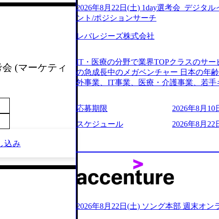
2026年8月22日(土) 1day選考会_デ
ント/ポジションサーチ
レバレジーズ株式会社
IT・医療の分野で業界TOPクラスのサー
考会 (マーケティ
の急成長中のメガベンチャー 日本の年
外事業、IT事業、医療・介護事業、若手
業を展開する オールインハウスの組織
どの人員調達できる 独立資本経営をとっており
応募期限
2026年8月10日
orage.googleapis.com/our-vision-production
242d0de-3e54-4f03-b076-00318d5c0
スケジュール
2026年8月22日
明資料 (https://speakerdeck.com/leverages/lever
ng-xiang-ke) 「働く人」「事業・
し込み
リアルを取り上げています！ (https://melev
大分県より「外国人留学生等受入環境整備事業委託業務
main/html/rd/p/000000612.0000
ム「NALYSYS」リリース (https://prtimes.jp/ma
YouTube（【公式】レバレジーズCh） (https://
レジーズで活躍するメンバー紹介！〜 管理職種編 〜 (
2026年8月22日(土) ソング本部 週末オ
h?v=RETwZKac2UI) レバレジーズで