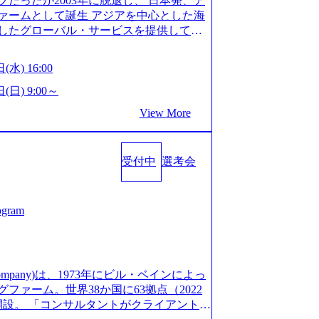
だったが2003年に脱退し、 日本発、ア
/post-288838) プラダ：ラグジュアリー製品のパーソナ
細 デジタルイノベーション事業部でのポジ
ァームとして誕生 アジアを中心とした海
/case-studies/song/prada-luxury-product-c
キル、そして適性や志向性に合わせて、以
したグローバル・サービスを提供してい
s://www.accenture.com/jp-ja/case-stud
す。 ※本求人はレバテック株式会社の雇
uild Beyond As One ®.』をブラ
utical)（ストラテジー & コンサルティング） ソフトバ
出向いての作業も発生します。 ＜ITコン
革を通じて社会や産業の課題を解決し、
ld 2020」でマーケ＆営業のDX実現 (http
(水) 16:00
aaS系の領域において、大手・ベンチャ
クライアント変革の確実な実現と社会的
s/communications-media/softbank)（通信） 経済産
決支援を行います。 直近の案件では、大
Cとの戦略的資本提携も実現して、現在は
(日) 9:00～
「保安ネット」を構築。省庁DXの先進事
(概念実証)支援から構想策定、開発マネジ
改革、IT、組織・人事、アウトソーシン
studies/public-service/meti-industry-safety-
View More
す。 生成AIなどの最新技術とシステム
6,000名を超えるプロフェッショナルを
P HANAの導入で基幹システムを刷新 (htt
貢献します。 ＜PL/PM＞ 顧客の要望
、情報通信、公共事業など幅広い分野をク
s/consumer-goods-services/calbee)（消費財・サ
ャイル開発による開発支援までを一気通
日本市場No.1を誇り、全世界で6,400件
024年5月時点）の社員を擁し、世界120以
クト提案・推進の中核として、企画・要件
受付中
選考会
SAP認定コンサルタント資格を取得してい
る 日本では2.3万人以上の従業員を擁し
る管理業務に加え、最上流での現状分
件のSAP S/4HANA®認定コンサルタント
営業利益率も約15％と驚異的な数字となっ
定、品質改善なども推進していただきま
プロジェクト実績と蓄積されたノウハウ
で4倍近くの成長を遂げていることから、
イム案件メインです。 要件定義～設計～開
発し、それらを活用してお客様に最適なS
ogram
術者を抱えており、アビームコンサルティ
まで一気通貫でご担当いただきます。 参
age.googleapis.com/our-vision-prod
コンサルタント制度の有資格者数が多く、
担当いただき、当社の社員が業務面をサ
5132728_996dc8f2-7d54-42b9-a7ae-8c532c52d3
ただきます。 ＜QAエンジニア＞ 本質
社資料 (https://www.abeam.com/conte
ス」が存在し、本ツールを活用で上司の
の上流(コンサルティング領域)から参画い
onsultingCompanyProfile_jpn_4.pdf) 『SAP A
mpany)は、1973年にビル・ベインによっ
者は年間約1,000名） 残業時間や有休
画提案、そして実行までを一気通貫で支援
4』において優秀賞「プロジェクト・アワード」を受
ァーム。世界38か国に63拠点（2022
で、実行前後で離職率を半減させることに
通じて顧客の要望や提案を柔軟に取り入れ
/000000010.000123981.html) アビームコンサルティ
に開設。 「コンサルタントがクライアントに
しているほか、在宅勤務制度の全社展開、
の提案がサービスに直接反映されやす
tps://www.nikkan.co.jp/articl