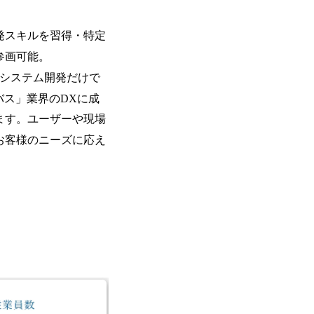
ーエコノミー(循環経済)」といった社
か」、「ケース面接の経験がなく対策の
最新の事例などを基に企業の構造改革と
いただいているため、今回のプログラム
ェッショナルチームです。 今回1day
発スキルを習得・特定
ルな交流、実際のプロジェクトのケース
す。 ・コンサルタント(調達改革・設備O&M
ッションを約1か月の期間に渡り行い、
参画可能。
SCM構想・PLM/MES改革)【SSC S
ト未経験の方でも、戦略コンサルタント
改革)【SSC SU】 ・SCM/ECMデータ・プロセ
システム開発だけで
ただきますので、戦略コンサルティング
tegy Unit(Strategy Consultant
ひご応募ください。 ● 応募後のフロー ・書類選考後、対象者の方にはWebテスト
バス」業界のDXに成
ポジション)【SCS SU】 ※当日は全
を8月20日までに受験いただきます ・8
ます。ユーザーや現場
実施を予定しています ※1名あたりの拘
ます ・初回プログラム : 8月29日(土)10:
ています ※1次面接と最終面接の間を
お客様のニーズに応え
プログラム期間中はコンサルタントとの
調整が叶わないケースもございます オン
ワークショップなどを実施します ・10月
施する予定です ※ご都合が合わない方は
ベイン東京オフィス(六本木) ※イベン
施 ※東京オフィスのみのご応募となり
受けいたしかねますのでご了承ください 
ちの方で、東京オフィスのコンサルタント
語・日本語ともにビジネスレベルの方 
試験N1またはそれ相当の上級レベルの日