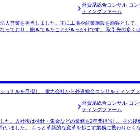
外資系総合コンサル
コン
ティングファーム
法人営業を担当しました。主に工場や商業施設を顧客として、
なっており、飽きてきたことがきっかけです。 取引先の多く
顧客との関係維持に多くの時間を費やしていました。スイッチ
と毎日業務を終えていたため達成感を得ることも少なく、刺激
たので、良い機会だと思い転職を考え始めました。 SNSで流
ではコンサルに転職したことで仕事への向き合い方が180度変
られていました。直観的に自分も同じような環境で働きたいと
Visionさんの他にはコンサルティングファームへの転職特化
識が豊富なエージェントだと感じたことが決め手です。面條さん
レンド、給与の決まり方、カルチャーなどを教えてくださいま
ず決断しました。 面接対策が非常に充実していました。例えば、
ショナルを目指し、電力会社から外資総合コンサルティングフ
ですが、その方に模擬面接をして頂きました。本番さながらの
な面接対策をしてくれるエージェントは聞いたことがないので
外資系総合コンサル
コン
が大きな収穫でした。正直インターネットで調べるだけではBI
ティングファーム
柄など、定性的な違いを教えて頂きました。 もう少し早く転
した。入社後は検針・集金などの業務を2年間担当し、その後
れるファームも少なからずあったので、30歳になる前に転職を決
行いました。 もっと革新的な変革を起こす業務に携わりたくな
早くマネージャーに昇進したいと思っています。そのためにも成
られることは稀でした。例えば再生可能エネルギーの重要性が