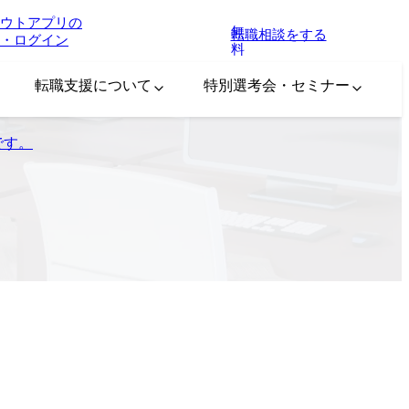
ウトアプリの
無
転職相談をする
・ログイン
料
転職支援について
特別選考会・セミナー
信です。