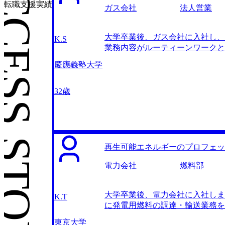
CESS STORIES
転職支援実績
ガス会社
法人営業
大学卒業後、ガス会社に入社し、
K.S
業務内容がルーティーンワークと
開拓の機会はほとんどなく、既存
慶應義塾大学
いビジネスだったこともあり粛々
成長もほとんど感じなくなってい
事に目を引かれました。その記事
32歳
感が得られていることなどが述べ
職について調べ始めました。 My
MyVisionさんが一番業界知
ングファーム事情として、採用ト
ジェントは他になかったため、迷わ
再生可能エネルギーのプロフェッ
ーム出身の方がいらっしゃったの
ことができました。これほど濃密
電力会社
燃料部
かりと理解して選考に臨めたこと
が、企業文化や採用されやすい人
大学卒業後、電力会社に入社しま
す。 年齢を理由に書類で落とさ
K.T
に発電用燃料の調達・輸送業務を
転職後は900万です。 まずは
なアイデアや改善提案が受け入れ
です。
東京大学