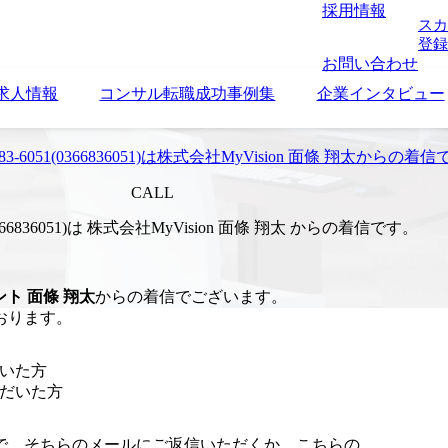
採用情報
スカ
登録
お問い合わせ
求人情報
コンサル転職成功事例集
企業インタビュー
6683-6051(0366836051)は株式会社MyVision 面條 翔太からの着
CALL
1(0366836051)は 株式会社MyVision 面條 翔太 からの着信です。
ント
面條 翔太
からの着信でございます。
おります。
だいた方
ただいた方
で、そちらのメールにご返信いただくか、こちらの