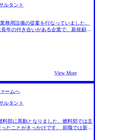
サルタント
業務用設備の提案を行なっていました。
は長年の付き合いがある企業で、新規顧客
ングの恐れや追加提案の余地もあまりな
の少ない毎日を送っていました。自身の
れてきたコンサルタントのインタビュー記
わったこと、毎日新しい発見をして成長実
感じ、コンサルティングファームへの転
のエージェント3社とお話ししました。
View More
は調べても出てこないリアルなコンサルティ
した。ここまで業界に精通しているエー
MyVisionさんには私の第一志望ファ
ァームへ
緊張感で、手厚いフィードバックも頂く
驚きました。 ファームごとの違いをしっ
サルタント
G4の違いが全くわからなかったのです
職活動を始めていれば良かったと思いま
燃料部に異動となりました。燃料部では主
意するべきでした。 転職前は800万で、
ったことがきっかけです。 前職では新た
長意欲を欠かさず仕事に取り組んでいきたい
高まる中で、電力供給以外での再生可能