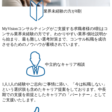
からも私の興味や志向性をヒアリングしていただき、私自
身のやりたいこともより深く言語化できました。 実は私自
業界未経験の方が8割
身がコンサルティングファームのことをわかっておらず、
転職活動の中で希望の条件軸が変わってきたことです。 き
ちんと言語化を手伝ってくれる田仲さんと出会えたおかげ
MyVisionコンサルティングがご支援する求職者様の8割はコ
で、ミスマッチが一気に減ったと思います。 転職前は年収
ンサル業界未経験の方です。わかりやすい業界/個社説明か
400万円、転職後は年収500万円になりました。 スモールチ
ら始まり、最も難しい選考対策まで、コンサル転職を成功
ームでクライアントの経営にコミットできるブティック系
させるためのノウハウが蓄積されています。
コンサルティングファームへの転職が決まりました。 一人
一人が専門性を持ってクライアントに価値貢献している姿
にすごく憧れがあるので、私もクライアントに信頼される
コンサルタントを目指したいです。 積極的に自己研鑽する
中立的なキャリア相談
ことをファームからも期待されているので、年齢や若さを
言い訳にせずに優秀なコンサルタントになりたいと思って
います。
1人1人の経験やご志向/ご事情に添い、「今は転職しない」
という選択肢も含めたキャリア提案をしております。中長
期での支援を前提としたキャリアの「パートナー」として
ご支援いたします。