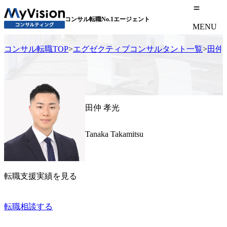
コンサル転職No.1エージェント
MENU
コンサル転職TOP
>
エグゼクティブコンサルタント一覧
>
田仲
田仲 孝光
Tanaka Takamitsu
転職支援実績を見る
転職相談する