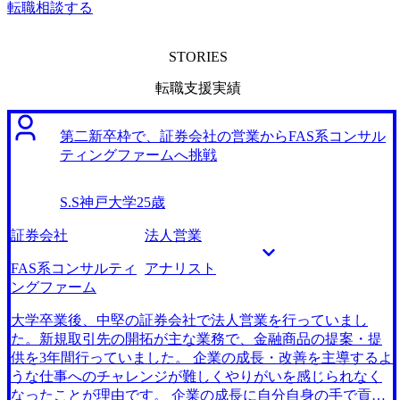
転職相談する
STORIES
転職支援実績
第二新卒枠で、証券会社の営業からFAS系コンサル
ティングファームへ挑戦
S.S
神戸大学
25歳
証券会社
法人営業
FAS系コンサルティ
アナリスト
ングファーム
大学卒業後、中堅の証券会社で法人営業を行っていまし
た。新規取引先の開拓が主な業務で、金融商品の提案・提
供を3年間行っていました。 企業の成長・改善を主導するよ
うな仕事へのチャレンジが難しくやりがいを感じられなく
なったことが理由です。 企業の成長に自分自身の手で貢献