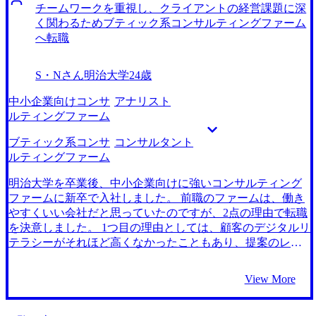
っていました。 同級生がコンサルティングファームに転職
チームワークを重視し、クライアントの経営課題に深
したことがきっかけです。 彼も私と同じく金融業界出身な
く関わるためブティック系コンサルティングファーム
のですが、高度な専門知識を駆使して金融業界の経営課題
へ転職
を解決している様子に刺激を受けました。また実力主義で
年齢を問わず昇進できるカルチャーにも魅力を感じ、コン
S・Nさん
明治大学
24歳
サルタントへの転職を考えました。 3社です。 田仲さんも
証券会社出身の方で、年功序列の社風に対する不満に深く
中小企業向けコンサ
アナリスト
共感していただきました。話していてとても誠実な方だと
ルティングファーム
感じたのでそのまま支援をお願いすることにしました。 コ
ンサルティングファームごとの内情や風土を含めたナレッ
ブティック系コンサ
コンサルタント
ジをかなり保有されていると思います。田仲さんにはコン
ルティングファーム
サルファームの中にも年功序列のカルチャーを持つ企業が
あることを教えて頂きました。正直どのファームも同じよ
明治大学を卒業後、中小企業向けに強いコンサルティング
うに見えていたので、そういった情報を共有頂けたのは非
ファームに新卒で入社しました。 前職のファームは、働き
常に助かりました。 先ほども申し上げたことの繰り返しに
やすくいい会社だと思っていたのですが、2点の理由で転職
なってはしまうのですが、ファームごとの違いをきちんと
を決意しました。 1つ目の理由としては、顧客のデジタルリ
理解することができたのが良かったです。入社後のギャッ
テラシーがそれほど高くなかったこともあり、提案のレベ
プもほぼなく、満足しています。 忙しいことを言い訳にし
ル自体はベーシックなものが多かったです。個人的にもっ
ていましたが、田仲さんにもっと面接対策をお願いすれば
とリテラシーの高いクライアントと向き合い、提案のレベ
View More
よかったです。面接がなかなか通過しない時期があったの
ルも引き上げていきたいと考えました。 2つ目の理由として
で、その点は反省しています。 転職前は年収600万円、転職
は、チームワークを重視する社風があまりなく、個々のコ
後は年収700万円になりました。