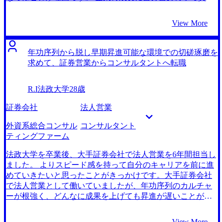
できるという点に魅力を感じ、投資銀行部門への配属を希
望していましたが、その希望が聞き入れられることはあり
View More
ませんでした。新卒の就活時に失敗して入った企業だった
こともあり、第二新卒枠での転職を考え始めました。 元々
他証券会社の投資銀行部門への転職を考えていたのです
年功序列から脱し早期昇進可能な環境での切磋琢磨を
が、コンサルティングファームで働く大学時代の友人から
求めて、証券営業からコンサルタントへ転職
FAS系コンサルティングファームという選択肢を提案され
たことがきっかけです。何となく敬遠していたFAS系コン
R.I
法政大学
28歳
サルティングファームでしたが、いざ業務内容を調べてみ
るとM&A、PMIなど魅力的な案件が多数あることを知りま
証券会社
法人営業
した。企業の成長に貢献できるという意味で自分に合った
選択肢だと思い、FAS系コンサルティングファームへの転
外資系総合コンサル
コンサルタント
職を考え始めました。 MyVisionさんの他にはお話ししませ
ティングファーム
んでした。 田仲さんとの面談で話が非常に合い、信頼でき
る方だと感じたことが理由です。 転職活動を始めてすぐに
法政大学を卒業後、大手証券会社で法人営業を6年間担当し
ビズリーチ経由で田仲さんからスカウトを頂きました。私
ました。 よりスピード感を持って自分のキャリアを前に進
と同じく証券会社営業出身とのことで、営業の楽しさや大
めていきたいと思ったことがきっかけです。大手証券会社
変さについて大いに共感いただきました。 また、FAS系コ
で法人営業として働いていましたが、年功序列のカルチャ
ンサルティングファームに転職したいことを伝えたとこ
ーが根強く、どんなに成果を上げても昇進が遅いことがフ
ろ、「まだお若いですし第二新卒枠で十分狙えます。一緒
ラストレーションとなっていました。 大学時代の同級生が
に頑張れると嬉しいです」と嬉しい言葉をくださいまし
大手コンサルティングファームに転職し、もうすぐマネー
View More