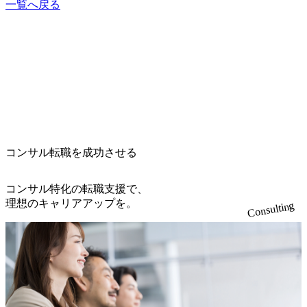
ンサルタントの集合体という印象が強かったことです。も
一覧へ戻る
っとお互いに刺激を受けながら働きたいという思いがあ
り、違うファームへ行くことを決意しました。 コンサルテ
ィングワーク自体は非常に楽しく、やりがいのある仕事に
感じていました。先輩にもコンサルティングファームへ転
職していく方が多かったので、自然な意思決定でした。 1社
です。 自分にあったファームを提案してもらおうと思って
いました。そのため、コンサルタント転職特化のエージェ
ントさんに、ファームの内情や詳細な求人情報を提供して
もらいたいと考えていました。MyVisionさんは、初回の面
談からこの点で満足のいくサービスを提供してくれたので
コンサル転職を成功させる
選びました。 田仲さんは、初回の面談の後、すぐに私の希
望条件に沿った求人を数多く提案してくれました。 また、
いただいた求人情報に更に細かい条件を伝えたところ、追
コンサル特化の転職支援で、
加で条件に合致した求人を提案してくれました。 リクエス
理想のキャリアアップを。
Consulting
トに対するリアクションのスピードもさることながら、こ
ちらの意図を的確に理解してくれていたので、コミュニケ
ーションの齟齬がなかったです。 求職者の条件に対して正
しく返してくれないエージェントさんも多いと思います
が、そういう意味で田仲さんは物凄く優秀なエージェント
だと感じました。 行きたいファーム像を田仲さんにお伝え
して、二人三脚で転職活動を行えたところです。田仲さん