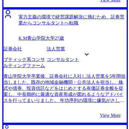
た。 転職のサポートが非常に充実していると感じました。
ジャーに昇格することを聞き、強い焦燥感に駆られまし
書類の作成方法の指導はもちろん、面接対策を想像以上に
た。「Up or Out」のカルチャーが主流のコンサル業界であ
徹底的に行っていただきました。前職で培った営業力や、
れば、実力を発揮して早くキャリアアップできるのではと
実力主義の環境で経営課題解決に挑むため、証券営
学生時代に身につけた英語力がアピールポイントになると
思い、転職を決めました。 3社です。 田仲さんとの初回面
業からコンサルタントへ転職
教えていただき、そのアピール方法まで一緒に考えてくだ
談が印象的でした。同じく証券会社の営業出身ということ
さりました。面接の通過率がかなり高かったのは田仲さん
で、昇進スピードの遅さには深く共感いただきました。一
K.M
青山学院大学
27歳
のおかげです。 FAS系コンサルティングファームという今
番私の話に真摯に向き合ってくれたように感じたのでこの
まで考えていなかった選択肢を知れたことです。田仲さん
方に支援をお願いしようと思いました。 とにかくレスポン
証券会社
法人営業
の話を聞いても非常に魅力的な仕事だと感じました。食わ
スが速かったことが印象的でした。私自身心配性な部分が
ず嫌いをするのは良くないものだと実感しました。 もっと
あり、提出書類や選考スケジュールについて頻繁に連絡を
ブティック系コンサ
コンサルタント
早く転職活動に本腰を入れて取り組んでも良かったと思い
してしまったのですが、1時間以内に返信をいただけること
ルティングファーム
ます。第二新卒ということもあり受けられる企業数に限り
がほとんどでした。毎回迅速に対応いただいたことには感
があったので、1社1社の選考を大切にして、1社目から全力
謝してもしきれません。 自分のキャリアビジョンに合致し
青山学院大学卒業後、証券会社に入社し法人営業を5年間担
でテストや面接対策を行うべきでした。 転職前は450万円
たファームに内定をいただけたことが良かったです。私自
当しました。既存の地域金融機関・公共法人を担当し、株
で、転職後は600万円です。 アナリストからのスタートとな
身キャリアアップを最優先に考えていたので、実力次第で
式や債券、投資信託などをはじめとする有価証券全般を提
ったので、早くチームの中でも主戦力になれるよう上司か
すぐに昇進できる制度が整っている今の会社には非常に満
案し、中長期的に最適な資産形成が図れるようなアドバイ
ら仕事のやり方を学んでいきたいと思います。1年以内に次
足しています。 とにかく全てにおいて焦っていて、落ち着
スを行ってまいりました。 年功序列の環境に嫌気がさした
の職位に昇格することが目標です。
かない転職活動だったと思います（笑）特に喋り方にもそ
ことがきっかけです。 特に若手社員の意見が反映されにく
れが出ていたようで、田仲さんに「焦って早口になってい
い状況にありました。新しい投資商品の提案やマーケット
View More
る」と指摘されることがしばしばありました。 転職前は年
分析に関するアイデアを上司に持ち込んでも、経験不足を
収500万円、転職後は年収600万円になりました。
理由に却下されることが多く、フラストレーションが溜ま