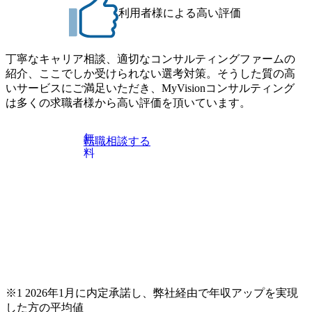
利用者様による高い評価
丁寧なキャリア相談、適切なコンサルティングファームの
紹介、ここでしか受けられない選考対策。そうした質の高
いサービスにご満足いただき、MyVisionコンサルティング
は多くの求職者様から高い評価を頂いています。
無
転職相談する
料
※1 2026年1月に内定承諾し、弊社経由で年収アップを実現
した方の平均値