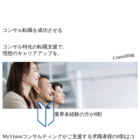
・【富山】半導体製造装置の生産エンジニア(製造・生産工
今期18億円⇒来期30億円（いずれも約170％アップ）と急成
良品計画、ファーストリテイリング等大手企業が中心顧客
程の管理業務) ※主任候補・リーダークラス ・【砺波】半
長中のファームである また、成長中ファームのため優秀な
直近では大阪万博のプロジェクトをAC、PwCとのコンペに
導体製造装置の生産エンジニア(製造・生産工程の管理業務)
上司の近くで働けるチャンスも多い(ボストン・コンサルテ
勝ち受注。 業務システム、ToC向けアプリ、セキュリティ
※主任候補・リーダークラス オンライン (Microsoft Teams)
ィング・グループ出身者等 (https://www.xspear.co.jp/member/ta
等万博に関するあらゆるIT関連業務をコンサルティングし
※顔出しは不要です。ご質問頂く際のみ、顔出ししていた
コンサル転職を成功させる
keto_kajita/)） 多様なメンバー、多様なプロジェクトによる
ている。 <u>ワンプール制</u>を取っており、業界の枠に縛
だければと存じます。
自己成長機会が多く、新たなチャレンジが可能 100名規模に
られず様々な案件にチャレンジ可能 専属の営業部隊がお
も関わらず、外資系戦略コンサルティングファームや総合
り、<u>営業活動に工数を割かれることなくデリバリーに注
コンサル特化の転職支援で、
系コンサルティングファームをはじめ、メーカー、ITベン
力可能</u> 従業員満足度を非常に重視しており、意にそぐ
理想のキャリアアップを。
Consulting
チャー、外資系金融機関など多彩な出自で構成されてお
わないプロジェクトにアサインされてしまった場合、半強
り、常に刺激を受けながらプロジェクトワークが可能 総合
制的に別のプロジェクトに異動することが可能。その結
コンサルティングファームの名の通り、全方位のクライア
果、<u>退職率も10%程度</u>(他社平均は2～30%程度) 残業
ントに対して様々なプロジェクトが存在しており、手を上
時間は<u>平均30時間程度。</u>バリューが出ていないから
げれば常に新しいテーマのチャレンジ機会を提供している
残業代をつけさせないといったことはしない DE&Iにおいて
（ワンプール制） そのため、全体の離職率10％以下、未経
は女性活用や外国人/高齢者/障碍者などさまざまなバックグ
験3年未満の離職率は0％と驚異の定着率を誇る 大手ファー
ラウンドを持つメンバーの働く環境を整えている SDGsの推
ムと同水準以上の報酬制度であり、ファーム経験者の場合
進にも積極的で、プロボノ支援等を行っている 部活動も活
は、転職時報酬アップが基本 強く「個人」の成⾧を重視す
発で、多くのクラブが立ち上がっており、さまざまな役
業界未経験の方が8割
るカルチャーであり、昇進に枠もなく、今ならReadyになれ
職・所属・組織を超えて社員間のネットワーク形成・交流
ば上がれる環境となっている 安定した経営環境の下、コン
の場となっている <u>教育・研修プログラムが非常に充実</
サルティングファームの立ち上げフェーズに関わることが
u>しており、自己成長の機会も多い DirTuneという社内限定
MyVisionコンサルティングがご支援する求職者様の8割はコ
できる 豊富な経験を持つコンサル経験者の場合は、自らチ
番組があり、新卒紹介、会社の七不思議紹介等、規模が大