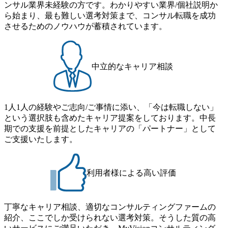
ンサル業界未経験の方です。わかりやすい業界/個社説明か
ームを立ち上げることが可能 裁量をもった営業活動、デリ
きくなっていく中で社員同士のつながりを広げる取り組み
ら始まり、最も難しい選考対策まで、コンサル転職を成功
バリー活動ができる(スタートアップとの協業、新規ソリュ
もしている 今後の成長戦略として海外展開を見据えてい
させるためのノウハウが蓄積されています。
ーションの開発 など) シンプレクスの顧客基盤、エンジニ
る。足元のグローバル案件割合は10%程度だが、英語が得
アケイパビリティを活かた確度の高い事業立ち上げが経験
意でグローバル案件に興味がある方はアサインされるチャ
できる 2026年8月21日(金) 19:30〜21:30 (19:20開場) 2026年8
ンスも大きい。 代表インタビュー https://note.com/dirbato/n/n0
月12日(水) 16:00 ※参加状況によっては抽選とさせていただ
a040c36b128 Forbes JAPAN BrandVoice Studio 「使命はテクノ
中立的なキャリア相談
く可能性がございます。 このたび、ファーム経験者の方を
ロジーで企業の可能性を引き出すこと。日本に求められるI
対象にした懇親会形式の採用イベント「サロンイベント」
Tコンサルタントという伴走者」 https://forbesjapan.com/article
を開催いたします。 カジュアルな場で現場社員と直接交流
s/detail/67452 Forbes JAPAN BrandVoice Studio 「コンサル業
できる機会ですので、ぜひご参加ください。 当日はXspear
界におけるIT人材価値再興。Dirbatoの最前線パートナーが
1人1人の経験やご志向/ご事情に添い、「今は転職しない」
Consulting代表取締役の早田とMDやその他現場社員が複数
切り開くテクノロジーの変革」 https://forbesjapan.com/articles/
という選択肢も含めたキャリア提案をしております。中長
preview/68657?preview=TAI1oir8Coe5Df3zuZhtd24YfH72/Zzdm
名参加する予定です！ ●費用 : 無料 虎ノ門ヒルズ付近 ※詳
期での支援を前提としたキャリアの「パートナー」として
BTIEMOnWUWREjOFLO1IL1KPEi4dgCbb Forbes JAPAN Bra
細な場所については参加者の方へ個別でご連絡いたしま
ご支援いたします。
ndVoice Studio 「求めるのは、競争と連帯 。IT特化の急成長
す。 コンサルファームにてマネージャー以上の職務を担当
ファーム・Dirbatoの社員支援」 https://forbesjapan.com/articles/
している方
detail/69848 MyViision企業インタビュー① https://my-vision.co.
利用者様による高い評価
jp/consulting-firm/dirbato/interview01 MyViision企業インタビュ
ー② https://my-vision.co.jp/consulting-firm/dirbato/interview02 20
26年8月18日(火) 19:00開始～最長20:00終了 2026年8月13日
(木) 16:00 当日はDirbatoの現役トップコンサルタントが業界
丁寧なキャリア相談、適切なコンサルティングファームの
動向を踏まえ、コンサルティング市場の最新トレンドをお
紹介、ここでしか受けられない選考対策。そうした質の高
伝えいたします。コンサルティング業界への転職を迷われ