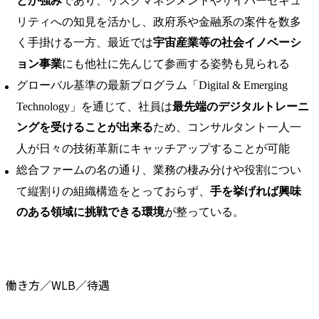
とが強み
であり、リスクマネジメントやサイバーセキュ
リティへの知見を活かし、政府系や金融系の案件を数多
く手掛ける一方、最近では
宇宙産業等の社会イノベーシ
ョン事業
にも他社に先んじて参画する姿勢も見られる
グローバル基準の最新プログラム「Digital & Emerging
Technology」を通じて、社員は
最先端のデジタルトレーニ
ングを受けることが出来る
ため、コンサルタント一人一
人が日々の技術革新にキャッチアップすることが可能
総合ファームの名の通り、業務の棲み分けや役割につい
て縦割りの組織構造をとっておらず、
手を挙げれば興味
のある領域に挑戦できる環境
が整っている。
働き方／WLB／待遇