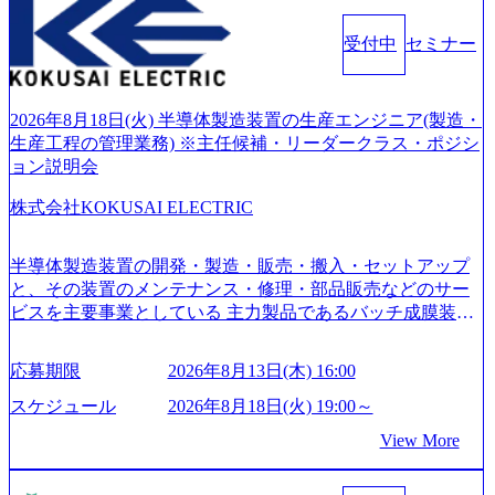
化を支援するために、戦略策定、組織改革、人材育成、業
務改善、実行支援などのコンサルティングサービスを一気
受付中
セミナー
通貫で提供するのが特徴（いわゆる総合コンサルティング
ファーム） 社名の由来は”DXエリアにSpir（槍）を指して
切り開く””simplexないでは金融以外の領域にX（クロス）し
ていく”という位置づけ 一昔前は金融が強い企業として認知
2026年8月18日(火) 半導体製造装置の生産エンジニア(製造・
されていたが、現在金融の売上割合は全体の3割。現在はTo
生産工程の管理業務) ※主任候補・リーダークラス・ポジシ
C事業を始め、パブリック、製造業、通信、エンタメ、教
ョン説明会
育、保健など幅広く強みのあるファーム。 ワンプール制で
株式会社KOKUSAI ELECTRIC
はあるが、社員の興味のある分野やスキルを活用したいな
どの希望は考慮してのアサイン。 そのため、専門性を身に
着けたい方でも幅広に経験を積みたい方でも、キャリア形
半導体製造装置の開発・製造・販売・搬入・セットアップ
成が柔軟に可能な環境である。 https://storage.googleapis.com/
と、その装置のメンテナンス・修理・部品販売などのサー
our-vision-production.appspot.com/public/images/20240925204135
ビスを主要事業としている 主力製品であるバッチ成膜装置
_93b1bff3-f71c-4bc9-8bd9-72a8a4826007_1200x554.webp https://
は、世界中の半導体デバイスメーカーから高く評価され、
storage.googleapis.com/our-vision-production.appspot.com/public/i
世界トップクラスのシェアを有している 技術と対話を通じ
mages/20250502152751_46c65543-87ef-4e86-a85a-8649e1c532f9
応募期限
2026年8月13日(木) 16:00
て未来を創造し、社会課題の解決に貢献することを目指し
_956x512.webp https://storage.googleapis.com/our-vision-producti
on.appspot.com/public/images/20250502152804_ba6aaa1a-9ffc-4f
ている Mission:私たちの技術/私たちの対話 Vision:夢を未来
スケジュール
2026年8月18日(火) 19:00～
2a-9b40-06fff8ee19af_961x517.webp https://storage.googleapis.co
につなぐベストパートナー Value:私たちの技術/私たちの対
View More
m/our-vision-production.appspot.com/public/images/202505021528
話 IoT社会の浸透、AIの加速等により半導体需要は世界中で
31_721b100c-62c9-4258-aa0e-97182898115f_960x510.webp シ
急伸長しており、それに伴い半導体製造装置の需要も伸長
ンプレクス社は、FinTech領域に強みを持つITコンサルティ