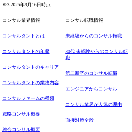
企画 ・Disruptive Technologyを活用した新規事業の立案/推
※3 2025年9月16日時点
進 など 【中途入社社員の入社の決め手(一例)】 ・創業
フェーズに参画し、コアメンバーとして会社を一緒に創り
コンサル業界情報
コンサル転職情報
上げていきたい ・サービスやソリューションに捉われず、
顧客が真に求めるサービスを提供したい ・様々な業種業界
でのプロジェクトに参画し、自身のスキルアップを図りた
コンサルタントとは
未経験からのコンサル転職
い ・エンジニア経験を活かして要件定義や提案、企画とい
った上流工程にチャレンジしたい ・コンサルのみならず新
コンサルタントの年収
30代 未経験からのコンサル転
規事業開発にも興味があり、ゆくゆくはチャレンジしてみ
職
たい オンライン(Teams)
コンサルタントのキャリア
第二新卒のコンサル転職
コンサルタントの業務内容
エンジニアからコンサル
コンサルファームの種類
コンサル業界が人気の理由
戦略コンサル概要
面接対策全般
総合コンサル概要