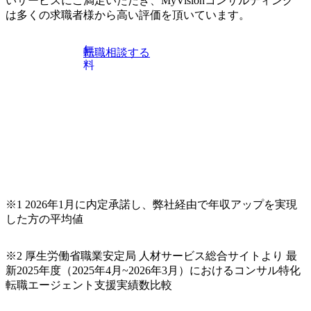
いサービスにご満足いただき、MyVisionコンサルティング
ている方や情報収集を行いたい方のご参加も歓迎です。更
は多くの求職者様から高い評価を頂いています。
に、当日は現場コンサルタントとの座談会も開催します。
上位職のコンサルタントだけでなく、メンバークラスのコ
無
転職相談する
ンサルタントも登壇しますので、当社へ気になることや転
料
職後のご不安な事はその場でご質問いただけますので、ぜ
ひお聞きください！ ※過去の質問例)会社の強みや中長期の
方向性、コンサルタントとSEの違い、他コンサルファーム
との違い、今後のキャリアパス など。 会社説明＋座談会(1
9:00～20:00) ・書類免除でのご対応もしておりますので担当
リクルーターまでご相談下さい。 ・ご希望の方は、会社説
明会兼現場座談会実施後、カジュアル面談もしくは1次選考
の対応もさせて頂きますので担当リクルーターまでご相談
下さい。なお、当日はコンテンツに変更があること、ご了
承ください。 【服装・持ち物】 ・特になし カジュアルな服
※1 2026年1月に内定承諾し、弊社経由で年収アップを実現
装でご参加ください。 【募集ポジション】 ITコンサルタン
した方の平均値
ト(役職問わず) 【案件内容(一例)】 ・IT戦略立案/IT中長期
ロードマップ策定 ・全社クラウド基盤グランドデザイン策
※2 厚生労働省職業安定局 人材サービス総合サイトより 最
定 ・全社デジタルトランスフォーメーション企画構想 ・業
新2025年度（2025年4月~2026年3月）におけるコンサル特化
務/組織/システムの現状分析/RPA選定/導入/実装 ・プライベ
転職エージェント支援実績数比較
ート/パブリッククラウド導入 ・AI活用による業務効率化/
業務再構築 ・IoTを活用したデジタルワークスタイル変革案