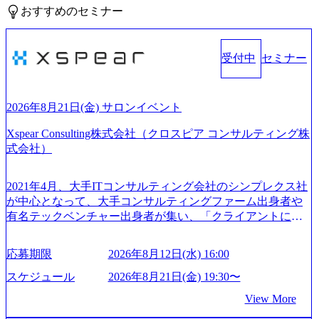
おすすめのセミナー
受付中
セミナー
2026年8月21日(金) サロンイベント
Xspear Consulting株式会社（クロスピア コンサルティング株
式会社）
2021年4月、大手ITコンサルティング会社のシンプレクス社
が中心となって、大手コンサルティングファーム出身者や
有名テックベンチャー出身者が集い、「クライアントにと
って真のデジタルトランスフォーメーションを創造した
い」という想いの下で立ち上げた新鋭ファーム テクノロジ
応募期限
2026年8月12日(水) 16:00
ーがビジネスの成功に大きな影響力を持つDX時代におい
て、20年以上にわたってFintech業界を中心に最先端テクノ
スケジュール
2026年8月21日(金) 19:30〜
ロジーを提供してきたシンプレクスのノウハウを活かしつ
View More
つ、あらゆる業種・業界のクライアントの企業価値の最大