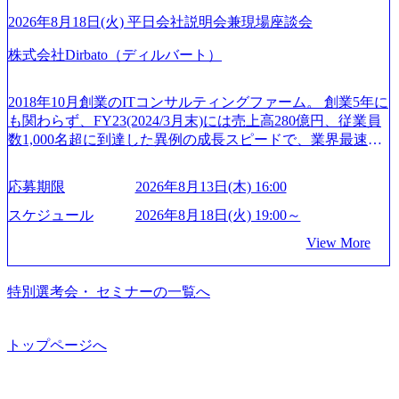
る機会が提供される 主担当成約で10件以上ある人は課長職
C出身。Xspear最年少シニアマネージャー 社員インタビュー
ュ休暇は、規程で定める勤続年数ごとに、連続5日のリフレ
となり、平均3000万～4000万の年収となる 内訳としては個
ページ (https://www.xspear.co.jp/career/interviews/) 戦略だけの
2026年8月18日(火) 平日会社説明会兼現場座談会
ッシュ休暇を取得できます。 【育児や子の看護、介護など
人インセンティブ＋チームインセンティブ 課長は部下を育
コンサルは終わり──コンサル業界の風雲児に聞く。“これ
の制度】 育児休暇： 対象：小学校1年修了時の3月31日まで
株式会社Dirbato（ディルバート）
成活躍させるためのナレッジシェアおよび丁寧なOJTを欠か
から”のコンサルの在り方 (https://www.businessinsider.jp/articl
の子を育てるすべての従業員※期間：通算3年間 短時間勤
さずにチームとして動く組織風土がある 2026年8月18日(火)
e/20250205-simplex-xspear/) Xspear Consultingがえるぼし認定
務： 対象：小学校卒業までの子を育てるすべての従業員 1
19:30～ 所要時間 : 約1時間 2026年8月13日(木) 16:00 ＼応募
を取得 (https://www.agara.co.jp/article/382811) シンプレクスと
2018年10月創業のITコンサルティングファーム。 創業5年に
日2時間15分まで、始業・終業時刻の繰り上げ・繰り下げが
意思不問・業界未経験歓迎！／ M&A承継機構のビジョンや
Xspear Consultingが、東京都港区の行政手続き100%デジタル
も関わらず、FY23(2024/3月末)には売上高280億円、従業員
可能 子の看護休暇： 子1人につき5日まで取得でき、1時間
業務内容、実際の働き方について詳しくお伝えするオンラ
化を支援 (https://www.afpbb.com/articles/-/3520247) 【未経験
数1,000名超に到達した異例の成長スピードで、業界最速と
単位で取得することも可能 家族看護休暇： 5日まで取得で
イン説明会を開催いたします。 M&A業界に興味があり、ま
者】 ・年収UPでのオファー ・ワンプールで様々なインダ
なる10期1,000億円に対して、現状では計画値を上回る事業
き、1時間単位で取得することも可能 【独身寮、住宅手当制
ずはどんな仕事か知りたい 転職を考えたばかりで、幅広く
ストリーやソリューションを裁量をもって経験できる ・上
成⻑を遂げている。 現在コンサルティングファームでは外
度など】 独身寮：富山事業所の近くに、白風寮と青風寮の2
応募期限
2026年8月13日(木) 16:00
業界の情報を集めたい 働くイメージを具体的に知りたい M
流工程、先端技術を学べる環境 【コンサルファーム経験
資も含めて売上高TOP10にランクインしている。 主力事業
つの寮があり、以下の入居基準を満たす方が入居可能で
&A業界にご興味がある方、転職を少しでもお考えの方はも
者】 ・専門領域に軸足を置きながら、他領域にもチャレン
はITコンサルティング。幅広い業界の大企業を中心に、IT
スケジュール
2026年8月18日(火) 19:00～
す。 ＜入居基準＞ ・満33歳までの独身者 ・自宅から勤務地
ちろん、情報収集をしたい方でも歓迎です。お気軽にご参
ジできる環境 ・タイトルアップでのオファー ・現職ファー
戦略策定等の上流工程から実装・運用定着まで一気通貫で
までの通勤総時間が2時間を超えること 住宅手当： 本社の
View More
加ください。 当日は、質疑応答のお時間もご用意しており
ムより高いオファー年収 ・実力主義でプロモーションでき
支援している。 他方、インキュベーション事業を手掛けて
近くには独身寮や社宅等が無いため、条件を満たす方には
ます。 是非、説明会にてお話できることを楽しみにしてお
る（ダブルスキップもあり） ・週に1度のアサインｍｔｇで
いるのも同社の特徴であり、 自社で新規事業開発も手掛け
住宅手当を支給します。 また、独身寮は男性のみの入居と
ります。 説明会後にアンケート回答をお願いいたします。
こまめに社員のキャリアについて検討してもらえる。結
つつ、複数社への出資～ハンズオン支援も行っている。 (参
特別選考会・ セミナーの一覧へ
なるため、入居基準を満たす女性には住宅手当を支給しま
オンライン(Google meets)
果、なりたいキャリアを反映できるｐｊにアサインしても
考) https://www.dirbato.co.jp/service/incubation.html (https://www.
す。 住宅手当は、一般賃貸物件を従業員が契約し、規程で
らえる ・シンプレクスというテクノロジーに強い部隊がい
dirbato.co.jp/service/incubation.html) 大手総合系コンサルティ
定める金額を会社が支払います。 その他： 採用時や転勤等
るため、エンジニアの視点からも協業しクライアントへ価
ングファームや、Slerなどから優秀層が多数ジョイン。 http
トップページへ
による引っ越し費用は、会社が負担します。 2026年8月18日
値提供できる ・デリバリー中心の案件もあればセールス中
s://storage.googleapis.com/our-vision-production.appspot.com/publi
(火) 19:00～20:00 2026年8月13日(木) 16:00 応募をご検討され
心の案件もあり、個々の裁量や得意領域に合わせた売り上
c/images/20240925205344_42693807-c7d5-418f-965b-3a03a5dd5
ている方を対象に、会社説明会を実施予定です。 ● 求人名
げの立て方を選べる ここ1年で社員数60名⇒100名超、売上
723_1200x559.webp 楽天グループ、SMBCグループ、NTT、