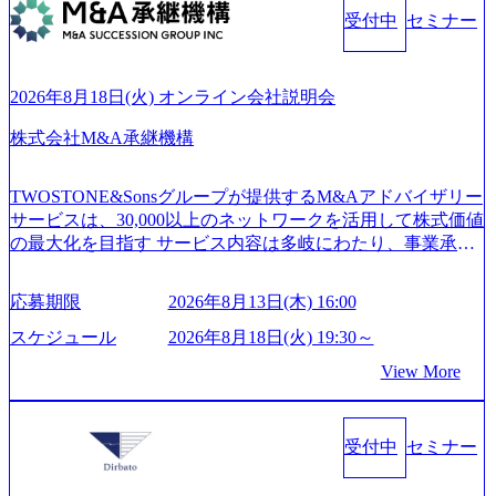
中 https://storage.googleapis.com/our-vision-production.appspot.co
ング会社で、NRI、NTTDATAと同じく世界のFinTech Ranki
受付中
セミナー
m/public/images/20260224131045_0fee4978-bb25-43a7-a367-542
ngsTop 100企業にも選出されている。ITコンサルティング、
6b95cd599_1200x543.webp https://storage.googleapis.com/our-visi
開発、運用保守と言った全工程を行う「一気通貫体制」が
on-production.appspot.com/public/images/20260224131052_2abe7
特長 ビジネスへの深い理解を持つコンサルタントが集うXs
cb8-329e-4a45-a8f5-73d9728b2cd7_1200x486.webp https://storag
2026年8月18日(火) オンライン会社説明会
e.googleapis.com/our-vision-production.appspot.com/public/image
pearと、最先端テクノロジーに深い知見を持つシンプレクス
s/20260224131100_d8b3379f-6e64-4566-aea4-924f21977d35_120
社またはグループ会社との協力体制を築いている Xspear社
株式会社M&A承継機構
0x460.webp https://storage.googleapis.com/our-vision-production.a
はあくまでもコンサルティングファームであり、システム
ppspot.com/public/images/20260224131116_05d25aab-49d6-4429-
開発を担当することはない https://storage.googleapis.com/our-vi
810e-138e27965ee8_1200x386.webp グローバル人財育成を目
TWOSTONE&Sonsグループが提供するM&Aアドバイザリー
sion-production.appspot.com/public/images/20240925204111_caa9
的とした「語学研修」、効果的なプレゼンのポイントを掴
サービスは、30,000以上のネットワークを活用して株式価値
4e4b-6aae-45a6-a0ce-b98154c816a2_1153x543.webp メンバー情
み実践に強くなるための「プレゼン研修」、自社キャリア
の最大化を目指す サービス内容は多岐にわたり、事業承継
報 (https://www.xspear.co.jp/member/)一部抜粋 - 伊勢山 昇吾氏:
アドバイザーによる自身のキャリア構築をめざす「キャリ
コンサルティングやM&Aアドバイザリー、財務アドバイザ
ベイカレントにてIT戦略立案から実装支援を軸に、様々な
ア開発研修」などがある 生産現場を含む全部門でフレック
リーなどが含まれており、幅広いニーズに対応 譲渡企業に
業界で新規事業戦略、成長戦略、PMI推進、業務改革等の幅
スタイム制度を実施しており、月単位の決められた労働時
応募期限
2026年8月13日(木) 16:00
対しては完全成功報酬制を採用し、M&A以外の選択肢も尊
広いプロジェクトに従事 - 鈴木健仁氏：新卒でベイカレン
間の範囲内で、出社・退社の時刻を社員の自己裁量に委
重する姿勢を持ち、将来の株価成長を取り込むスキームの
トに入社し最年少ディレクターを経てXspearに参画 - 梶田
スケジュール
2026年8月18日(火) 19:30～
ね、ワークライフバランスを図りながら効率的に働くこと
構築や事業承継支援も行う TWOSTONE&SonsグループはM
威人氏：BCG出身。金融業界における戦略策定、DX戦略立
ができる 【休日】 土日祝休みの完全週休2日制 2025年度の
View More
&A業界のリーディングカンパニーであり、領域にこだわら
案、人事組織テーマに強みを持ち、メディア・エンタメ業
年間休日は125日（GW8日、夏季9日、年末年始9日） 有給
ず幅広い案件に携わりながら自己成長とキャリアの挑戦が
界においてはDX戦略立案、NFT等の新規事業立案を得意と
休暇は年間24日（4月1日入社の場合）で、入社日に付与さ
可能 M&Aセンター出身者3名がメインメンバーであり、経
する。 - 藏満 一馬氏：アクセンチュア出身。金融業界を中
れます。 年次有給休暇の残日数は、翌年度に繰り越すこと
受付中
セミナー
験豊富なアドバイザーと共に働くことで、M&Aや財務アド
心に、DX戦略策定、新規事業立案、組織変革、規制対応等
ができます。 慶弔休暇は、事由により取得可能日数は異な
バイザリーなどの専門知識を獲得し、キャリアを発展させ
の幅広いプロジェクトを主導する。 - 天野 善仁氏：19卒Pw
りますが、3～7日の連続休暇を取得できます。 リフレッシ