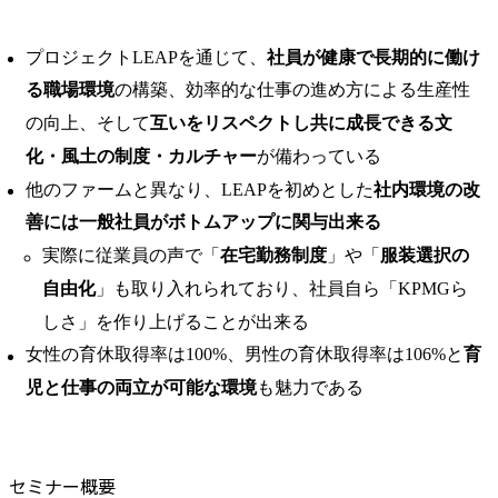
プロジェクトLEAPを通じて、
社員が健康で長期的に働け
る職場環境
の構築、効率的な仕事の進め方による生産性
の向上、そして
互いをリスペクトし共に成長できる文
化・風土の制度・カルチャー
が備わっている
他のファームと異なり、LEAPを初めとした
社内環境の改
善には一般社員がボトムアップに関与出来る
実際に従業員の声で「
在宅勤務制度
」や「
服装選択の
自由化
」も取り入れられており、社員自ら「KPMGら
しさ」を作り上げることが出来る
女性の育休取得率は100%、男性の育休取得率は106%と
育
児と仕事の両立が可能な環境
も魅力である
セミナー概要