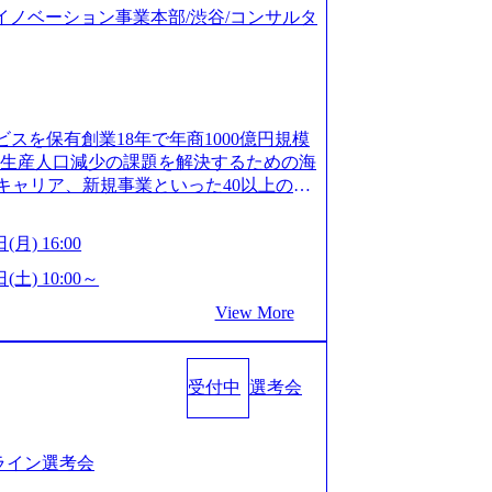
ジタルイノベーション事業本部/渋谷/コンサルタ
ビスを保有創業18年で年商1000億円規模
齢生産人口減少の課題を解決するための海
キャリア、新規事業といった40以上の事
体制をとっており社内で新しい事業開発な
、事業創造の自由度が高い https://st
(月) 16:00
.appspot.com/public/images/20240925162633_7
dff_1200x644.webp レバレジーズ株式会社 会社説
(土) 10:00～
ages-hui-she-shao-jie-zi-liao-zhong-tu-cai-yo
View More
サービス」「カルチャー」など、レバレジーズの
.leverages.jp/) レバレジーズグローバル、
」を受託 (https://prtimes.jp/
受付中
選考会
10591.html) レバレジーズ、モチベーション管理システ
in/html/rd/p/000000622.000010591.html)
www.youtube.com/@leveragesCh) レバ
https://www.youtube.com/watc
ンライン選考会
活躍するメンバー紹介！〜 営業職種編 〜 (http