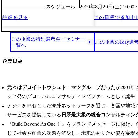
スケジュール
2026年8月29日(土) 10:00
詳細を見る
この日程で
参加申
この企業の特別選考会・セミナー
この企業の1day選
一覧へ
企業概要
元々はデロイトトウシュトーマツグループだった
が2003
ジア発のグローバルコンサルティングファームとして誕生
アジアを中心とした海外ネットワークを通じ、各国や地域
サービスを提供している
日系最大級の総合コンサルティン
『Build Beyond As One ®.』をブランドメッセージに
じて社会や産業の課題を解決し、未来のありたい姿を実現