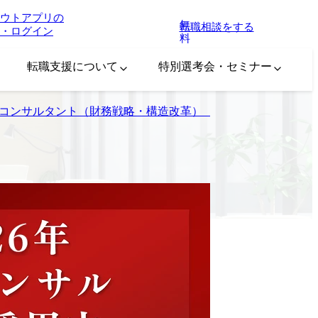
ウトアプリの
無
転職相談をする
・ログイン
料
転職支援について
特別選考会・セミナー
コンサルタント（財務戦略・構造改革）【Strategy Unit所属】