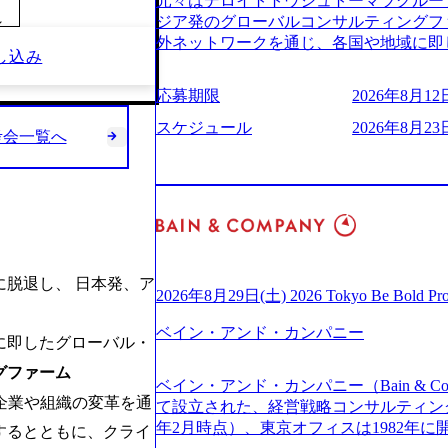
元々はデロイトトウシュトーマツグループ
(https://www.businessinsider.jp
適性検査をご受検いただきます。 ● 詳
ジア発のグローバルコンサルティングフ
～
ライゼーション (https://www.accenture.com/jp-ja
ションサーチになります。 ご経験やス
外ネットワークを通じ、各国や地域に即
ustomization) 大正製薬：ITカーブアウト支援 (http
し込み
下のいずれかの役割でご活躍いただきま
る日系最大級の総合コンサルティングファーム 『B
ies/consulting/taisho-pharmace
用となります。 ※案件によっては客先に
ンドメッセージに掲げ、企業や組織の変
ンク：初のオンライン開催「SoftBank Wor
応募期限
2026年8月12日
サルタント＞ Webアプリケーション、S
未来のありたい姿を実現するとともに、
s://www.accenture.com/jp-ja/case-studie
ー・スタートアップ企業に対する課題解
価値及び経済的価値の追求にも貢献 NE
スケジュール
2026年8月23日
考会一覧へ
業省：事業者の申請手続きを電子化する
規模基幹システムにおける最上流のPoC
NECのグループ会社であり、戦略、業務
例を実現 (https://www.accenture.com/jp-ja/case-
メント支援までを一気通貫で担当していま
グなどの専門知識と、豊富な経験を持つ約
network)（公共サービス） カルビー：SA
を活用し、顧客の業務革新と効率化の実現に
有する 金融、製造、流通、エネルギー
ps://www.accenture.com/jp-ja/case-studie
を深くヒアリングし、企画構想からアジ
ライアントとしている SAP領域においては
ービス） 世界49カ国に約73万人以上（2
貫で推進していただきます。 プロジェ
以上、日本国内で企業最多の5,399件の
上の国の企業を顧客に売上641億ドルを誇
定義からテストまでの一連の工程におけ
る また、日本国内企業として最多の3,200
ており(会計系BIG4を上回る規模感)、
析、顧客ヒアリング、戦略策定、技術選
資格も保有、さまざまな業界・業種での
年に脱退し、 日本発、ア
ている、売上・従業員数共にこの8年間
す。 ＜SE＞ 参画いただく案件はプラ
を基に独自の方法論やテンプレートを開
2026年8月29日(土) 2026 Tokyo Be Bold Pr
今後も高い成長が見込まれる 多くの技
発～テスト～リリース・リリース後対応
APコンサルティングサービスを提供する https://stor
ングに続いて日本国内2番目にSAP認定
画当初はご経験に応じたフェーズからご
ベイン・アンド・カンパニー
uction.appspot.com/public/images/2024092
に即したグローバル・
特にIT領域に強みを持つ グローバルのポジションに自由に応募できる社内の転職
ポートしつつ、徐々に対応範囲を広げてい
d8_1200x678.webp アビームコンサルティング会
ツール「キャリアズ・マーケットプレイ
グファーム
的な品質向上を目的とし、プロジェクト
nt/dam/abeam/jp/ja/about/company/ABeamC
ベイン・アンド・カンパニー（Bain & Co
引き留めを受けずに移動が可能である（異動
ただきます。 課題選定から顧客への企
WARD OF EXCELLENCE 202
掲げ、企業や組織の変革を通
て設立された、経営戦略コンサルティングフ
取得率など約10項目を数値化すること
していただきます。 アジャイル開発を
賞 (https://prtimes.jp/main/html/rd/p
年2月時点）、東京オフィスは1982年
成功した 18時以降の会議を原則禁止と
するとともに、クライ
ながら改善サイクルを回すため、ご自身
ング、社員の健康改善を支援 食事・睡眠など可視化 (ht