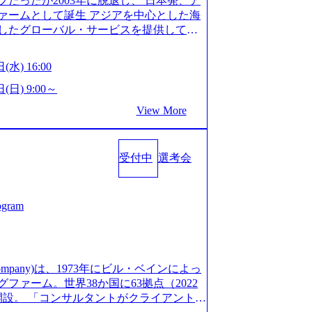
だったが2003年に脱退し、 日本発、ア
/post-288838) プラダ：ラグジュアリー製品のパーソナ
細 デジタルイノベーション事業部でのポジ
ァームとして誕生 アジアを中心とした海
/case-studies/song/prada-luxury-product-c
キル、そして適性や志向性に合わせて、以
したグローバル・サービスを提供してい
s://www.accenture.com/jp-ja/case-stud
す。 ※本求人はレバテック株式会社の雇
uild Beyond As One ®.』をブラ
utical)（ストラテジー & コンサルティング） ソフトバ
出向いての作業も発生します。 ＜ITコン
革を通じて社会や産業の課題を解決し、
ld 2020」でマーケ＆営業のDX実現 (http
(水) 16:00
aaS系の領域において、大手・ベンチャ
クライアント変革の確実な実現と社会的
s/communications-media/softbank)（通信） 経済産
決支援を行います。 直近の案件では、大
Cとの戦略的資本提携も実現して、現在は
(日) 9:00～
「保安ネット」を構築。省庁DXの先進事
(概念実証)支援から構想策定、開発マネジ
改革、IT、組織・人事、アウトソーシン
studies/public-service/meti-industry-safety-
View More
す。 生成AIなどの最新技術とシステム
6,000名を超えるプロフェッショナルを
P HANAの導入で基幹システムを刷新 (htt
貢献します。 ＜PL/PM＞ 顧客の要望
、情報通信、公共事業など幅広い分野をク
s/consumer-goods-services/calbee)（消費財・サ
ャイル開発による開発支援までを一気通
日本市場No.1を誇り、全世界で6,400件
024年5月時点）の社員を擁し、世界120以
クト提案・推進の中核として、企画・要件
受付中
選考会
SAP認定コンサルタント資格を取得してい
る 日本では2.3万人以上の従業員を擁し
る管理業務に加え、最上流での現状分
件のSAP S/4HANA®認定コンサルタント
営業利益率も約15％と驚異的な数字となっ
定、品質改善なども推進していただきま
プロジェクト実績と蓄積されたノウハウ
で4倍近くの成長を遂げていることから、
イム案件メインです。 要件定義～設計～開
発し、それらを活用してお客様に最適なS
ogram
術者を抱えており、アビームコンサルティ
まで一気通貫でご担当いただきます。 参
age.googleapis.com/our-vision-prod
コンサルタント制度の有資格者数が多く、
担当いただき、当社の社員が業務面をサ
5132728_996dc8f2-7d54-42b9-a7ae-8c532c52d3
ただきます。 ＜QAエンジニア＞ 本質
社資料 (https://www.abeam.com/conte
ス」が存在し、本ツールを活用で上司の
の上流(コンサルティング領域)から参画い
onsultingCompanyProfile_jpn_4.pdf) 『SAP A
mpany)は、1973年にビル・ベインによっ
者は年間約1,000名） 残業時間や有休
画提案、そして実行までを一気通貫で支援
4』において優秀賞「プロジェクト・アワード」を受
ァーム。世界38か国に63拠点（2022
で、実行前後で離職率を半減させることに
通じて顧客の要望や提案を柔軟に取り入れ
/000000010.000123981.html) アビームコンサルティ
に開設。 「コンサルタントがクライアントに
しているほか、在宅勤務制度の全社展開、
の提案がサービスに直接反映されやす
tps://www.nikkan.co.jp/articl