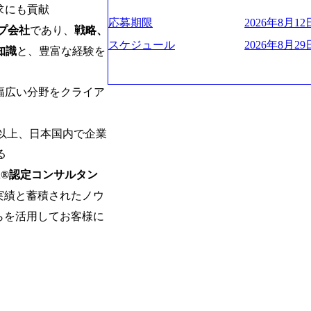
お届けするのは単なるレポートではなく
ハラスメント抑止に向けた研修の拡充、
く、高い貢献度を実感できます。 ● 勤務地 東京都渋谷区渋谷3丁目6-7 渋谷
es/view/00694812) “失われた30年
求にも貢献
ベインは1973年に創業された。クライ
進する 育休取得率は男性65%、女性10
ワー 事業所内禁煙(入居する施設に喫煙
s://www.businessinsider.jp/pos
応募期限
2026年8月12日
よう、カスタマイズされた戦略を策定し
プ会社
であり、
戦略、
管理職率も21.8%（2023年12月時点）と
の喫煙を全面的に禁止 ・禁煙サポート制度
の可視化を支援 「インパクト加重会計
行動に落とし込んでいる。 徹底した「
スケジュール
2026年8月29日
日(土) 面接枠 ①10時開始、②11時開始、③12時開始 2026年8月10日(月) 16:00 各回5
れかのご経験をお持ちの方 ・システム・
知識
と、豊富な経験を
トを算出 (https://prtimes.jp/main/html/rd
テンシャル実現を目標に、具体的に目に
0分程度を想定 オンライン 書類選考通過
義～基本設計など上流経験2年以上 ・PM
て20年近く成長を続けており、2022年3月
社戦略やトランスフォーメーション案件
詳細設計までのいずれかの上流工程の経
破が目前となった 2023年4月1日時点で
るものとして「True North」（真北
幅広い分野をクライア
験 ・お客様との折衝経験、交渉経験 ・
数の規模のコンサルティング会社となり
傾いて見えるTrue Northとは磁北で
組まれたご経験 ・アジャイル/スクラムへ
業的な柔らかい雰囲気が特徴的で、従業
答えや、単に理論的に正しいが実行不可
シップが取れる方/一人称で主体的に動け
たオンボーディング支援(入社時に10日
値を追求した本当の答えを提供したい、
件以上、日本国内で企業
素直に受け取れる方 ・推進力のある方
魅力に感じ、他Big4ではなくアビームを
る信念であり、カルチャーにもなってい
じめとしたシステム、とイメージされる
る
プロジェクトへのアサインや海外オフィ
や新規事業立案などのトップラインを上
NA®認定コンサルタン
ている。東京オフィスに来るグローバル
ーツ&エンターテイメント領域ではBig
ムで活動している。プロボノ活動にも力
実績と蓄積されたノウ
を誇る 社員の多様化する生活スタイル
Oなどの非営利団体に無償でコンサルティン
場環境を実現するため、さまざまなサポ
らを活用してお客様に
(土) の対面Kick-offイベントを皮切り
性の活躍推進などの取り組み、また、フ
8月29日(土)10:00～13:30 2026年8月12日(水
度、フルリモート制度などの多様な働き
kyo Be Bold Program (女性候
026年8月23日(日) 9:00～18:00終了 2026年
ライアントに斬新なソリューションを提
ainable SCM SU 1day選考会を開催い
に、チームのダイバーシティは欠かせま
「物流・調達コストの構造改革」といっ
持つ女性の皆様に多数ご参画頂きたいと考
トがこれから取組むべき「グリーントラ
経験では難しいのではないか」、「実際