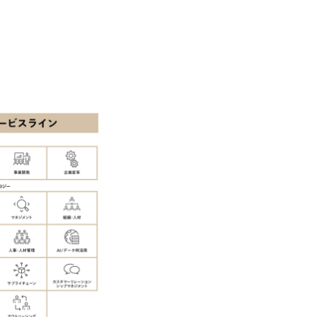
ーエコノミー(循環経済)」といった社
か」、「ケース面接の経験がなく対策の
最新の事例などを基に企業の構造改革と
いただいているため、今回のプログラム
ェッショナルチームです。 今回1day
ルな交流、実際のプロジェクトのケース
す。 ・コンサルタント(調達改革・設備O&M
ッションを約1か月の期間に渡り行い、
SCM構想・PLM/MES改革)【SSC S
ト未経験の方でも、戦略コンサルタント
改革)【SSC SU】 ・SCM/ECMデータ・プロセ
ただきますので、戦略コンサルティング
tegy Unit(Strategy Consultant
ひご応募ください。 ● 応募後のフロー ・書類選考後、対象者の方にはWebテスト
ポジション)【SCS SU】 ※当日は全
を8月20日までに受験いただきます ・8
実施を予定しています ※1名あたりの拘
ます ・初回プログラム : 8月29日(土)10:
ています ※1次面接と最終面接の間を
プログラム期間中はコンサルタントとの
調整が叶わないケースもございます オン
ワークショップなどを実施します ・10月
施する予定です ※ご都合が合わない方は
ベイン東京オフィス(六本木) ※イベン
施 ※東京オフィスのみのご応募となり
受けいたしかねますのでご了承ください 
ちの方で、東京オフィスのコンサルタント
語・日本語ともにビジネスレベルの方 
試験N1またはそれ相当の上級レベルの日