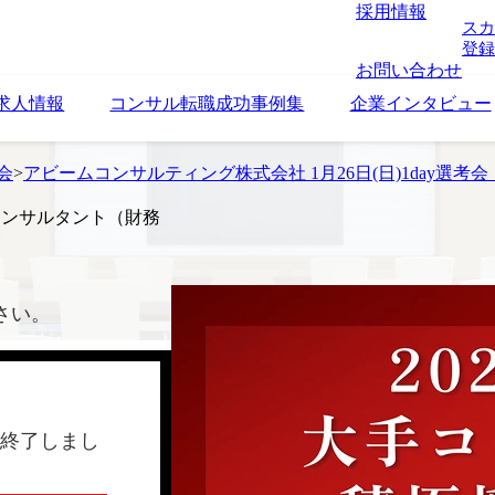
採用情報
スカ
登録
お問い合わせ
求人情報
コンサル転職成功事例集
企業インタビュー
考会
>
アビームコンサルティング株式会社 1月26日(日)1day選考会 
 コンサルタント（財務
さい。
終了しまし