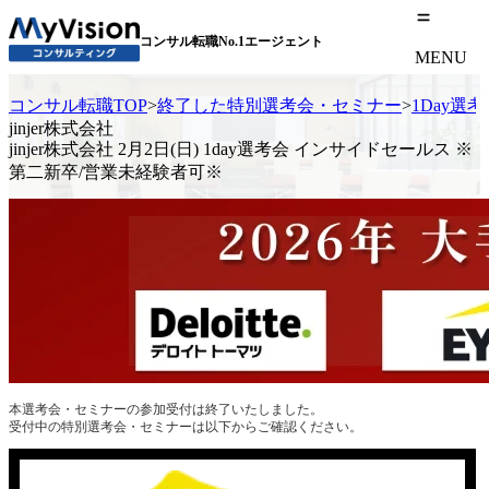
コンサル転職No.1エージェント
MENU
コンサル転職TOP
>
終了した特別選考会・セミナー
>
1Day選
jinjer株式会社
jinjer株式会社 2月2日(日) 1day選考会 インサイドセールス ※
第二新卒/営業未経験者可※
本選考会・セミナーの参加受付は終了いたしました。
受付中の特別選考会・セミナーは以下からご確認ください。