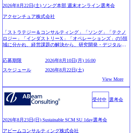
「外国人留学生等受入環境整備事業委託業務」を受託 (http
2026年8月22日(土) ソング本部 週末オンライン選考会
s://prtimes.jp/main/html/rd/p/000000612.000010591.html) レバレ
ジーズ、モチベーション管理システム「NALYSYS」リリー
アクセンチュア株式会社
ス (https://prtimes.jp/main/html/rd/p/000000622.000010591.html) Y
ouTube（【公式】レバレジーズCh） (https://www.youtube.co
「ストラテジー＆コンサルティング」「ソング」「テクノ
m/@leveragesCh) レバレジーズで活躍するメンバー紹介！〜
ロジー」「インダストリーX」「オペレーションズ」の5領
管理職種編 〜 (https://www.youtube.com/watch?v=RETwZKac2
域に分かれ、経営課題の解決から、研究開発・デジタル・
UI) レバレジーズで活躍するメンバー紹介！〜 営業職種編
マーケティング・ITシステムの導入など、コンサルティン
〜 (https://www.youtube.com/watch?v=XJ7Eam0onXA) 創業以
グ領域からその実行的側面であるITサービスの提供まで一
来黒字を維持し、急成長中でありながら安定した事業を展
応募期限
2026年8月10日(月) 16:00
貫して支援する総合系・IT系ファームである あらゆる産業
開し、高い安定性を持つ企業へと成長している 10年後に1兆
において非常に良質な顧客基盤を築いており、Fortune Globa
スケジュール
2026年8月22日(土)
円を目指す日本にもなかなかないメガベンチャー。創業か
l 500社の80％以上の企業をクライアントとして抱えている
ら黒字経営。年間130%成長 https://storage.googleapis.com/our-
View More
手掛けたプロジェクトは「ファーストリテイリングにおけ
vision-production.appspot.com/public/images/20251030164405_5c
るグローバル化」「資生堂グループのDX化支援」「ヴィヴ
527843-d227-4df8-b86c-5587f843fdf6_1200x471.webp https://stor
age.googleapis.com/our-vision-production.appspot.com/public/imag
ィアン・ウエストウッドの製品開発」など多岐にわたる コ
es/20251030164946_dc0888f6-0539-4887-84d7-34c8d8544226_1
受付中
選考会
ンサルティング活動のみならず、2021年にはKDDIと合弁会
200x666.webp 年間100億円規模の投資の元、10以上もの新規
社「ARISE analytics」を設立し、人工知能とデータアナリテ
事業を立ち上げているため様々な業界を経験することが可
ィクス技術で新たなイノベーションを創出する活動や、デ
能 社内転職が活発であり、多様なスキルを1社で身に着ける
ジタル人材育成の支援も盛んに行う 採用資料 (https://www.ac
2026年8月23日(日) Sustainable SCM SU 1day選考会
ことが可能 事業開発・運用を内包かする「オールインハウ
centure.com/content/dam/accenture/final/accenture-com/document-
ス」型の組織体。社内スカウトや社内公募制度を用いて主
アビームコンサルティング株式会社
2/Accenture-Recruiting-Brochure.pdf#zoom=50) 女性の活躍につ