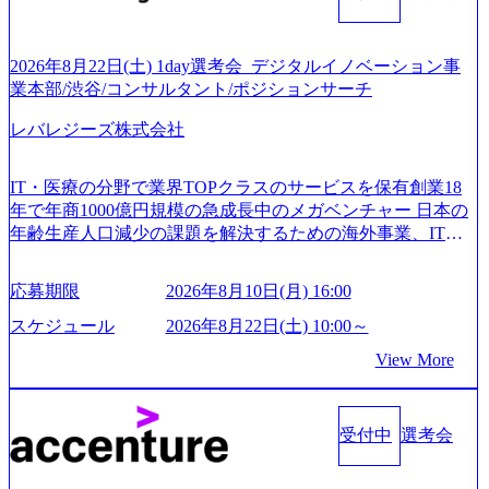
2026年8月22日(土) 1day選考会_デジタルイノベーション事
業本部/渋谷/コンサルタント/ポジションサーチ
レバレジーズ株式会社
IT・医療の分野で業界TOPクラスのサービスを保有創業18
年で年商1000億円規模の急成長中のメガベンチャー 日本の
年齢生産人口減少の課題を解決するための海外事業、IT事
業、医療・介護事業、若手キャリア、新規事業といった40
以上の事業を展開する オールインハウスの組織体制をとっ
応募期限
2026年8月10日(月) 16:00
ており社内で新しい事業開発などの人員調達できる 独立資
本経営をとっており、事業創造の自由度が高い https://storag
スケジュール
2026年8月22日(土) 10:00～
e.googleapis.com/our-vision-production.appspot.com/public/image
View More
s/20240925162633_7242d0de-3e54-4f03-b076-00318d5c0dff_120
0x644.webp レバレジーズ株式会社 会社説明資料 (https://spea
kerdeck.com/leverages/leverages-hui-she-shao-jie-zi-liao-zhong-tu-
cai-yong-xiang-ke) 「働く人」「事業・サービス」「カルチャ
受付中
選考会
ー」など、レバレジーズのリアルを取り上げています！ (htt
ps://melev.leverages.jp/) レバレジーズグローバル、大分県より