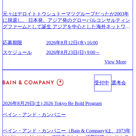
体的かつ柔軟なキャリア形成が可能。 https://storage.googleap
いて (https://www.accenture.com/content/dam/accenture/final/caree
is.com/our-vision-production.appspot.com/public/images/20251030
rs/corporate/document/women-brochure.pdf#zoom=50) 社員発信
元々はデロイトトウシュトーマツグループだったが2003年
165942_70f09968-1b27-43e6-b849-1cd107c4f488_1200x698.web
のキャリアブログ (https://www.accenture.com/jp-ja/blogs/japan-
に脱退し、 日本発、アジア発のグローバルコンサルティン
p ## 働き方／WLB／待遇 内装8億円超のかっこいいオフィ
careers-blog) 江川社長が語る「105点経営」 (https://business.ni
グファームとして誕生 アジアを中心とした海外ネットワー
スがあり、 働き甲斐のあるランキング、新卒注目ランキン
kkei.com/atcl/gen/19/00604/021600008/) 規模拡大で成功する理
クを通じ、各国や地域に即したグローバル・サービスを提
グ受賞歴多数 あえての未上場であり株主からの圧力がない
由【コンサル業界俯瞰マップ】 (https://diamond.jp/articles/-/34
供している日系最大級の総合コンサルティングファーム
ため事業創造の自由度が高く、赤字事業でも投資して長期
6218) 大手広告代理店出身者などマーケティングのトップ人
応募期限
2026年8月12日(水) 16:00
『Build Beyond As One ®.』をブランドメッセージに掲げ、
的な成長を若手に任せられる環境 対面でのコミュニケーシ
材が集結するワケ (https://markezine.jp/article/detail/45446) エン
企業や組織の変革を通じて社会や産業の課題を解決し、未
ョンメリットを重視するため出社勤務。1日の労働時間平均
スケジュール
2026年8月23日(日) 9:00～
ジニアからコンサルタントへ。会社に入って、何が変わっ
来のありたい姿を実現するとともに、クライアント変革の
9.2時間、有休消化率81%(2024年度の年間データ、エンジニ
た？ (https://www.businessinsider.jp/post-288838) プラダ：ラグ
View More
確実な実現と社会的価値及び経済的価値の追求にも貢献 NE
ア組織） 2026年8月22日(土) 10:00～最長16:00 2026年8月10
ジュアリー製品のパーソナライゼーション (https://www.acce
Cとの戦略的資本提携も実現して、現在はNECのグループ会
日(月) 16:00 ※応募者が定員を上回る場合は、厳正なる審査
nture.com/jp-ja/case-studies/song/prada-luxury-product-customizati
社であり、戦略、業務改革、IT、組織・人事、アウトソー
の上参加者を決定させていただきます。ご了承ください。
on) 大正製薬：ITカーブアウト支援 (https://www.accenture.co
受付中
選考会
シングなどの専門知識と、豊富な経験を持つ約6,000名を超
● 当日の流れ 受付 → 会社説明会 → 面接(会社説明会終了
m/jp-ja/case-studies/consulting/taisho-pharmaceutical)（ストラテ
えるプロフェッショナルを有する 金融、製造、流通、エネ
後、随時ご案内) ※全てリモートにて実施します。 ※参加
ジー & コンサルティング） ソフトバンク：初のオンライン
ルギー、情報通信、公共事業など幅広い分野をクライアン
される方に個別に当日の面接案内をお送りいたします。 ※
開催「SoftBank World 2020」でマーケ＆営業のDX実現 (http
トとしている SAP領域においては日本市場No.1を誇り、全
通常の選考フローと異なり、事前に適性検査をご受検いた
2026年8月29日(土) 2026 Tokyo Be Bold Program
s://www.accenture.com/jp-ja/case-studies/communications-media/so
世界で6,400件以上、日本国内で企業最多の5,399件のSAP認
だきます。 ● 詳細 デジタルイノベーション事業部でのポジ
ftbank)（通信） 経済産業省：事業者の申請手続きを電子化
ベイン・アンド・カンパニー
定コンサルタント資格を取得している また、日本国内企業
ションサーチになります。 ご経験やスキル、そして適性や
する「保安ネット」を構築。省庁DXの先進事例を実現 (http
として最多の3,200件のSAP S/4HANA®認定コンサルタント
志向性に合わせて、以下のいずれかの役割でご活躍いただ
s://www.accenture.com/jp-ja/case-studies/public-service/meti-indust
資格も保有、さまざまな業界・業種でのプロジェクト実績
きます。 ※本求人はレバテック株式会社の雇用となりま
ry-safety-network)（公共サービス） カルビー：SAP HANAの
ベイン・アンド・カンパニー（Bain & Company)は、1973年
と蓄積されたノウハウを基に独自の方法論やテンプレート
す。 ※案件によっては客先に出向いての作業も発生しま
導入で基幹システムを刷新 (https://www.accenture.com/jp-ja/ca