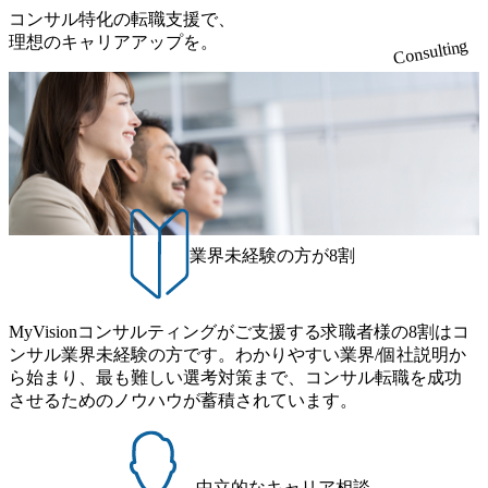
柄の良さや未経験者への充実したオンボーディング支援(入
だきます。 アジャイル開発を通じて顧客の要望や提案を柔
③12時開始 2026年8月10日(月) 16:00 各回50分程度を想定 オ
コンサル特化の転職支援で、
れており、これまで多くのNPO・NGOなどの非営利団体に
社時に10日間の間みっちりとコンサルの基礎を支援)を魅力
軟に取り入れながら改善サイクルを回すため、ご自身の提
ンライン 書類選考通過者
理想のキャリアアップを。
無償でコンサルティングを提供している。 2026年8月29日
Consulting
に感じ、他Big4ではなくアビームを選ぶ方も多数 アビーム
案がサービスに直接反映されやすく、高い貢献度を実感で
(土) の対面Kick-offイベントを皮切りに1か月程度のプログラ
といえばSAPをはじめとしたシステム、とイメージされる
きます。 ● 勤務地 東京都渋谷区渋谷3丁目6-7 渋谷金王タワ
ム ※初回プログラム : 8月29日(土)10:00～13:30 2026年8月12
こともあるが実態としては経営戦略策定や新規事業立案な
ー 事業所内禁煙(入居する施設に喫煙専用室あり) ・就業規
日(水) 16:00 Bain & Company Tokyoでは、「Tokyo Be Bold Pr
どのトップラインを上げるための戦略案件も多く存在 特に
則により就業時間内の喫煙を全面的に禁止 ・禁煙サポート
ogram (女性候補者向け選考支援プログラム)」を実施いたし
スポーツ&エンターテイメント領域ではBig4に先んじて注力
制度あり オンライン ● 必須要件 以下いずれかのご経験をお
ます。クライアントに斬新なソリューションを提供し、複
し、業界内で大きな存在感を誇る 社員の多様化する生活ス
持ちの方 ・システム・ソフトウェア開発経験3年以上 ・要
雑な経営課題を解決するために、チームのダイバーシティ
タイルやライフイベントに対応した働きやすい職場環境を
件定義～基本設計など上流経験2年以上 ・PMO経験2年以上
は欠かせません。是非、ユニークな視点と高い志を持つ女
実現するため、さまざまなサポート制度を導入している 多
● 歓迎要件 ・要件定義から詳細設計までのいずれかの上流
性の皆様に多数ご参画頂きたいと考え、プログラムを開催
文化理解や女性の活躍推進などの取り組み、また、フレッ
工程の経験 ・サブリーダー以上のマネジメント経験 ・お客
致します。 「未経験では難しいのではないか」、「実際女
業界未経験の方が8割
クス制度やフリーロケーション制度、フルリモート制度な
様との折衝経験、交渉経験 ・組織課題に対して主体的に業
性はどのように活躍をしているのか」、「ケース面接の経
どの多様な働き方をサポートする制度が整備されている 202
務改善に取り組まれたご経験 ・アジャイル/スクラムへの興
験がなく対策の仕方が知りたい」などのお声をたくさんい
6年8月23日(日) 9:00～18:00終了 2026年8月12日(水) 16:00 202
味関心 ● 求める人物像 ・リーダーシップが取れる方/一人称
ただいているため、今回のプログラムでは現役の面接官と
6年8月23日(日)にSustainable SCM SU 1day選考会を開催いた
MyVisionコンサルティングがご支援する求職者様の8割はコ
で主体的に動ける方 ・年齢にこだわらず、アドバイスを素
食事などのカジュアルな交流、実際のプロジェクトのケー
します。 当SUは「GlobalでのSCM構築」や「物流・調達コ
ンサル業界未経験の方です。わかりやすい業界/個社説明か
直に受け取れる方 ・推進力のある方
ススタディ、1対1の模擬面接等、複数のセッションを約1か
ストの構造改革」といった伝統的なテーマに留まらずクラ
ら始まり、最も難しい選考対策まで、コンサル転職を成功
月の期間に渡り行い、選考にご参加いただきます。コンサ
イアントがこれから取組むべき「グリーントランスフォー
させるためのノウハウが蓄積されています。
ルタント未経験の方でも、戦略コンサルタントの具体的な
メーション」、「サーキュラーエコノミー(循環経済)」とい
仕事内容からお話をさせていただきますので、戦略コンサ
った社会課題やテーマに対して、グローバル知見と最新の
ルティングにご興味をお持ちの方は、この機会にぜひご応
事例などを基に企業の構造改革と社会価値の創造の取り組
募ください。 ● 応募後のフロー ・書類選考後、対象者の方
みを行うプロフェッショナルチームです。 今回1day選考対
中立的なキャリア相談