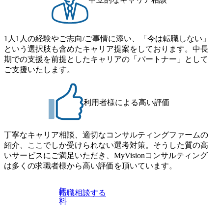
にはWebテストを8月20日までに受験いただきます ・8月21
象となるポジションは下記となります。 ・コンサルタント
日までにプログラム参加者をご案内します ・初回プログラ
(調達改革・設備O&M)【SCS SU】 ・コンサルタント(ECM/
ム : 8月29日(土)10:00～13:30 @ベイン東京オフィス(六本木)
SCM構想・PLM/MES改革)【SSC SU】 ・コンサルタント(物
・プログラム期間中はコンサルタントとの食事会、プロジ
1人1人の経験やご志向/ご事情に添い、「今は転職しない」
流改革/需給プロセス改革)【SSC SU】 ・SCM/ECMデータ・
ェクトのご紹介、ケースワークショップなどを実施します
という選択肢も含めたキャリア提案をしております。中長
プロセス分析・AI活用_Sustainable SCM Strategy Unit(Strategy
・10月17日(土)開催の選考会にて採用面接を実施する予定で
期での支援を前提としたキャリアの「パートナー」として
Consultant職)≪東京・大阪≫ ・コンサルタント(SCS SUオー
す ※ご都合が合わない方は別途調整いたします 初回プロ
ご支援いたします。
プンポジション)【SCS SU】 ※当日は全体での会社説明な
グラム : ベイン東京オフィス(六本木) ※イベントによりオン
どはなく、個別選考のみの実施を予定しています ※1名あた
ラインまたはオフラインの実施 ※東京オフィスのみのご応
りの拘束時間は1時間～最大2時間半程度を想定しています
募となります。他オフィス希望を含めたご応募はお受けい
※1次面接と最終面接の間をなるべく空けないよう調整して
利用者様による高い評価
たしかねますのでご了承ください ● フルタイムでの職務経
おりますが、調整が叶わないケースもございます オンライ
歴を2年以上お持ちの方で、東京オフィスのコンサルタント
ン 書類選考通過者
ポジションに応募意思がある方 ● 英語・日本語ともにビジ
丁寧なキャリア相談、適切なコンサルティングファームの
ネスレベルの方 ※日本語が母国語でない方は日本語能力
紹介、ここでしか受けられない選考対策。そうした質の高
試験N1またはそれ相当の上級レベルの日本語力(会話・読解
いサービスにご満足いただき、MyVisionコンサルティング
力)
は多くの求職者様から高い評価を頂いています。
無
転職相談する
料