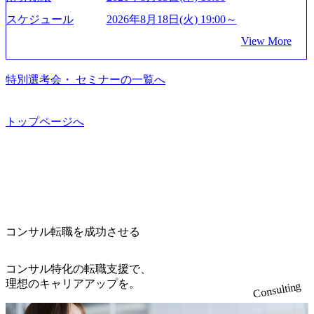
て未来を創造し、社会課題の解決に貢献することを目指し
_956x512.webp https://storage.googleapis.com/our-vision-producti
on.appspot.com/public/images/20250502152804_ba6aaa1a-9ffc-4f
ている Mission:私たちの技術/私たちの対話 Vision:夢を未来
スケジュール
2026年8月18日(火) 19:00～
2a-9b40-06fff8ee19af_961x517.webp https://storage.googleapis.co
につなぐベストパートナー Value:私たちの技術/私たちの対
View More
m/our-vision-production.appspot.com/public/images/202505021528
話 IoT社会の浸透、AIの加速等により半導体需要は世界中で
31_721b100c-62c9-4258-aa0e-97182898115f_960x510.webp シ
急伸長しており、それに伴い半導体製造装置の需要も伸長
ンプレクス社は、FinTech領域に強みを持つITコンサルティ
中 https://storage.googleapis.com/our-vision-production.appspot.co
特別選考会・ セミナーの一覧へ
ング会社で、NRI、NTTDATAと同じく世界のFinTech Ranki
m/public/images/20260224131045_0fee4978-bb25-43a7-a367-542
ngsTop 100企業にも選出されている。ITコンサルティング、
6b95cd599_1200x543.webp https://storage.googleapis.com/our-visi
開発、運用保守と言った全工程を行う「一気通貫体制」が
on-production.appspot.com/public/images/20260224131052_2abe7
トップページへ
特長 ビジネスへの深い理解を持つコンサルタントが集うXs
cb8-329e-4a45-a8f5-73d9728b2cd7_1200x486.webp https://storag
e.googleapis.com/our-vision-production.appspot.com/public/image
pearと、最先端テクノロジーに深い知見を持つシンプレクス
s/20260224131100_d8b3379f-6e64-4566-aea4-924f21977d35_120
社またはグループ会社との協力体制を築いている Xspear社
0x460.webp https://storage.googleapis.com/our-vision-production.a
はあくまでもコンサルティングファームであり、システム
ppspot.com/public/images/20260224131116_05d25aab-49d6-4429-
開発を担当することはない https://storage.googleapis.com/our-vi
810e-138e27965ee8_1200x386.webp グローバル人財育成を目
sion-production.appspot.com/public/images/20240925204111_caa9
的とした「語学研修」、効果的なプレゼンのポイントを掴
4e4b-6aae-45a6-a0ce-b98154c816a2_1153x543.webp メンバー情
み実践に強くなるための「プレゼン研修」、自社キャリア
報 (https://www.xspear.co.jp/member/)一部抜粋 - 伊勢山 昇吾氏:
コンサル転職を成功させる
アドバイザーによる自身のキャリア構築をめざす「キャリ
ベイカレントにてIT戦略立案から実装支援を軸に、様々な
ア開発研修」などがある 生産現場を含む全部門でフレック
業界で新規事業戦略、成長戦略、PMI推進、業務改革等の幅
スタイム制度を実施しており、月単位の決められた労働時
コンサル特化の転職支援で、
広いプロジェクトに従事 - 鈴木健仁氏：新卒でベイカレン
間の範囲内で、出社・退社の時刻を社員の自己裁量に委
理想のキャリアアップを。
Consulting
トに入社し最年少ディレクターを経てXspearに参画 - 梶田
ね、ワークライフバランスを図りながら効率的に働くこと
威人氏：BCG出身。金融業界における戦略策定、DX戦略立
ができる 【休日】 土日祝休みの完全週休2日制 2025年度の