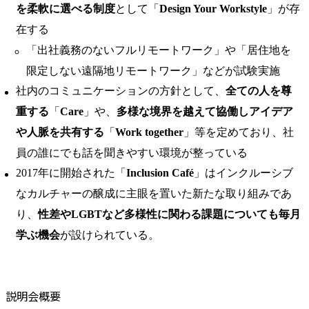
を柔軟に選べる制度
として「
Design Your Workstyle
」が存
在する
「出社義務のないフルリモートワーク」や「居住地を
限定しない遠隔地リモートワーク」などが試験実施
社内のコミュニケーションの方針として、
全ての人を尊
重する
「
Care
」や、
多様な境界を越えて協働しアイデア
や人脈を共有する
「
Work together
」等を定めており、社
員の誰にでも話を聞きやすい環境が整っている
2017年に開始された「
Inclusion Café
」はインクルーシブ
なカルチャーの醸成に主眼を置いた新たな取り組みであ
り、
性差やLGBTなど多様性に関わる課題についても毎月
学ぶ機会
が設けられている。
説明会概要