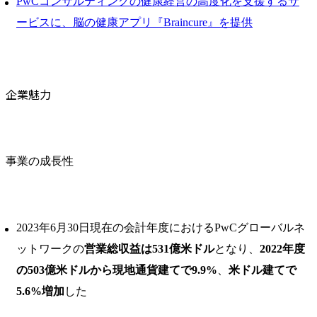
PwCコンサルティングの健康経営の高度化を支援するサ
ービスに、脳の健康アプリ『Braincure』を提供
企業魅力
事業の成長性
2023年6月30日現在の会計年度におけるPwCグローバルネ
ットワークの
営業総収益は531億米ドル
となり、
2022年度
の503億米ドルから現地通貨建てで9.9%
、
米ドル建てで
5.6%増加
した