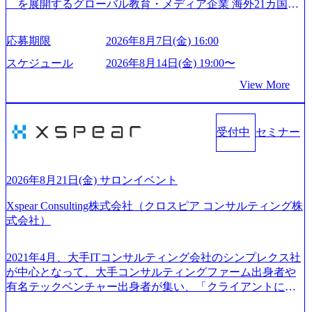
を展開するグローバル教育・メディア企業 海外21カ国と
サンド 執行役員新山氏、庄司氏インタビュー】 (https://my-vi
の取引実績と2,000校以上の提携教育機関を活用し、海外教
sion.co.jp/consulting-firm/northsand/interview01) ノースサンドは
育支援サービスを提供している 動画メディア事業を基盤と
応募期限
2026年8月7日(金) 16:00
2015年に設立され、前年比205%の売上成長を遂げるなど、
して、留学支援・訪日教育旅行・SNSマーケティング事業
急速な成長を遂げている。 ​ 新規事業立案から業務改革、IT
を展開している Mission:より多くの人に、グローバルという
スケジュール
2026年8月14日(金) 19:00〜
戦略立案、IT導入までをワンストップで提供するコンサル
選択肢を Vision:世界を代表する、ライフチェンジ・インフ
View More
ティングファームである。 ​- 2025年1月時点で従業員数1,209
ラになる Value： INTEGRITY誠実であろう 素直に心を開い
名を擁し、事業拡大を続けている。 「人」にフォーカスを
て伝える、自責かつ利他の精神で動く、謙虚な姿勢でウソ
当てたコンサルティング会社として、社員の人間力を強み
やグチを言わない BE CRAZY熱狂しよう 10倍思考で攻め
としたサービスを提供している。 ​- - 2018年から6年連続で
受付中
セミナー
る、失敗を恐れずにふみだす、執着心をもって没頭する O
「働きがいのある会社ベストカンパニー」に選出され、社
WNERSHIP当事者であろう みずから決めてみずから動く、
員モチベーションが高いと評価されている。 ​ 大手コンサル
全体最適で考える、チームを巻き込む SPEEDスピードにこ
ティングファームやSIer、事業会社出身者など、多様な経歴
だわろう 今すぐ決める、すばやく動く、まず成果物をだす
2026年8月21日(金) サロンイベント
の社員が活躍している。 年間休日120日以上、完全週休2日
GRITやり抜こう 逆境でもブレずに続ける、改善サイクルを
制、有給休暇初年度10日（消化率46.3%）、特別休暇5日な
Xspear Consulting株式会社（クロスピア コンサルティング株
回す、結果が出るまでやり抜く 2026年8月14日(金) 19:00〜2
ど、充実した休暇制度を整備している。 ​ 月平均残業時間は
式会社）
0:00 (60分) 2026年8月7日(金) 16:00 本説明会は、選考の前段
25時間であり、ワークライフバランスを重視した働き方が
として「まず会社を知っていただく場」として設けたもの
可能である。 ​ スポレク制度や入社者歓迎会、全社員集会、
です。評価の場ではないため、キャリアを検討中の段階の
2021年4月、大手ITコンサルティング会社のシンプレクス社
リフレッシュ休暇など、社員同士の交流や健康をサポート
方にもご参加いただけます。 連休中の平日夜という日程の
が中心となって、大手コンサルティングファーム出身者や
する取り組みが充実している。 2026年8月13日(木) 19:00～2
ため、在職中の方も有給を取得することなく、現職への配
有名テックベンチャー出身者が集い、「クライアントにと
0:30予定 2026年8月7日(金) 16:00 コンサル業界の動向や業務
慮なくご参加いただけます。帰省先からのオンライン参加
って真のデジタルトランスフォーメーションを創造した
内容・会社説明・匿名の質問コーナーなどを盛り込んだ業
も可能です。 ● 当日のプログラム ・会社説明(40分) 教育