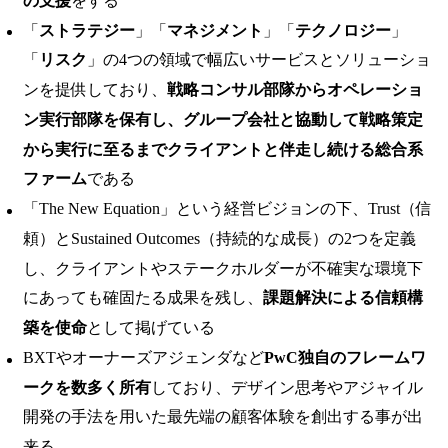
の支援
をする
「
ストラテジー
」「
マネジメント
」「
テクノロジー
」
「
リスク
」の4つの領域で幅広いサービスとソリューショ
ンを提供しており、
戦略コンサル部隊からオペレーショ
ン実行部隊を保有し、グループ会社と協動して戦略策定
から実行に至るまでクライアントと伴走し続ける総合系
ファーム
である
「The New Equation」という経営ビジョンの下、Trust（信
頼）とSustained Outcomes（持続的な成長）の2つを定義
し、クライアントやステークホルダーが不確実な環境下
にあっても確固たる成果を残し、
課題解決による信頼構
築を使命
として掲げている
BXTやオーナーズアジェンダなど
PwC独自のフレームワ
ークを数多く所有
しており、デザイン思考やアジャイル
開発の手法を用いた最先端の顧客体験を創出する事が出
来る