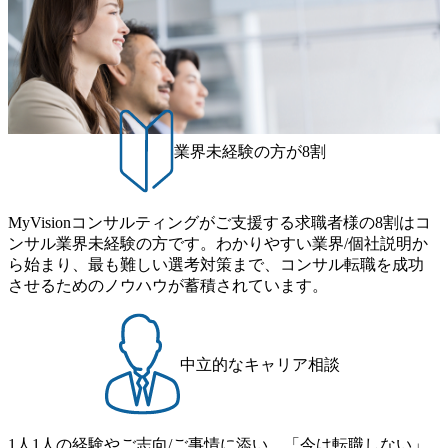
案、人事組織テーマに強みを持ち、メディア・エンタメ業
年間休日は125日（GW8日、夏季9日、年末年始9日） 有給
界においてはDX戦略立案、NFT等の新規事業立案を得意と
休暇は年間24日（4月1日入社の場合）で、入社日に付与さ
する。 - 藏満 一馬氏：アクセンチュア出身。金融業界を中
れます。 年次有給休暇の残日数は、翌年度に繰り越すこと
心に、DX戦略策定、新規事業立案、組織変革、規制対応等
ができます。 慶弔休暇は、事由により取得可能日数は異な
の幅広いプロジェクトを主導する。 - 天野 善仁氏：19卒Pw
りますが、3～7日の連続休暇を取得できます。 リフレッシ
C出身。Xspear最年少シニアマネージャー 社員インタビュー
ュ休暇は、規程で定める勤続年数ごとに、連続5日のリフレ
ページ (https://www.xspear.co.jp/career/interviews/) 戦略だけの
ッシュ休暇を取得できます。 【育児や子の看護、介護など
業界未経験の方が8割
コンサルは終わり──コンサル業界の風雲児に聞く。“これ
の制度】 育児休暇： 対象：小学校1年修了時の3月31日まで
から”のコンサルの在り方 (https://www.businessinsider.jp/articl
の子を育てるすべての従業員※期間：通算3年間 短時間勤
e/20250205-simplex-xspear/) Xspear Consultingがえるぼし認定
務： 対象：小学校卒業までの子を育てるすべての従業員 1
を取得 (https://www.agara.co.jp/article/382811) シンプレクスと
MyVisionコンサルティングがご支援する求職者様の8割はコ
日2時間15分まで、始業・終業時刻の繰り上げ・繰り下げが
Xspear Consultingが、東京都港区の行政手続き100%デジタル
ンサル業界未経験の方です。わかりやすい業界/個社説明か
可能 子の看護休暇： 子1人につき5日まで取得でき、1時間
化を支援 (https://www.afpbb.com/articles/-/3520247) 【未経験
ら始まり、最も難しい選考対策まで、コンサル転職を成功
単位で取得することも可能 家族看護休暇： 5日まで取得で
者】 ・年収UPでのオファー ・ワンプールで様々なインダ
させるためのノウハウが蓄積されています。
き、1時間単位で取得することも可能 【独身寮、住宅手当制
ストリーやソリューションを裁量をもって経験できる ・上
度など】 独身寮：富山事業所の近くに、白風寮と青風寮の2
流工程、先端技術を学べる環境 【コンサルファーム経験
つの寮があり、以下の入居基準を満たす方が入居可能で
者】 ・専門領域に軸足を置きながら、他領域にもチャレン
す。 ＜入居基準＞ ・満33歳までの独身者 ・自宅から勤務地
ジできる環境 ・タイトルアップでのオファー ・現職ファー
中立的なキャリア相談
までの通勤総時間が2時間を超えること 住宅手当： 本社の
ムより高いオファー年収 ・実力主義でプロモーションでき
近くには独身寮や社宅等が無いため、条件を満たす方には
る（ダブルスキップもあり） ・週に1度のアサインｍｔｇで
住宅手当を支給します。 また、独身寮は男性のみの入居と
こまめに社員のキャリアについて検討してもらえる。結
なるため、入居基準を満たす女性には住宅手当を支給しま
1人1人の経験やご志向/ご事情に添い、「今は転職しない」
果、なりたいキャリアを反映できるｐｊにアサインしても