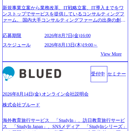
新規事業立案から業務改革、IT戦略立案、IT導入までをワ
ンストップでサービスを提供しているコンサルティングフ
ァーム。 国内大手コンサルティングファームの出身の創業
メンバーが、「クライアントの求めていることに対して、
もっと自由に誠実に提案できる会社をつくりたい」「胸を
応募期限
2026年8月7日(金)16:00
張って会社が好きだと言えるような家族的な組織をつくり
たい」という想いで会社を設立 PwC・アクセンチュアとい
スケジュール
2026年8月13日(木)19:00～
った大手コンサルティングファームをはじめ、SIerや事業会
View More
社出身者など、様々な経歴の社員が活躍しており、働きや
すく魅力的な環境が整っているため、定着率が高いことか
ら「働きがいのある会社」に4年連続ベストカンパニーに選
受付中
セミナー
出されている。 残業時間は平均30時間程度 事業/IT戦略立案
や各種プロジェクトマネジメント、最先端テクノロジーの
導入支援までワンストップでサービスを提供する。「世界
をデザインする」というビジョンを掲げ、クライアント目
2026年8月14日(金) オンライン会社説明会
線のきめ細やかな気配りで、クライアントが本当に求めて
株式会社ブルード
いることは何かを追究し、本当に価値のある成果を提供し
ている。 2015年創業ながら、従業員数が1年で300人強増加
の736名（2024年1月）に到達。上場を目指し、さらに採用
海外教育旅行サービス 「StudyIn」、訪日教育旅行サービ
のスピードを上げている。 人にフォーカスをして急成長す
ス 「StudyIn Japan」、SNSメディア 「StudyInシリーズ」
る唯一無二のコンサルティングファーム【株式会社ノース