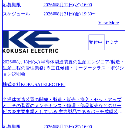
い」という想いの下で立ち上げた新鋭ファーム テクノロジ
界セミナーを実施しています。 ●前回開催時のアンケート
応募期限
2026年8月12日(水) 16:00
旅行事業の内容とビジネスモデル/今後の構想・事業展開/入
ーがビジネスの成功に大きな影響力を持つDX時代におい
結果 満足度：100％ 感想一例：「コンサルタントへのイメ
社後のキャリアパス ・質疑応答(20分) オンライン (Google M
て、20年以上にわたってFintech業界を中心に最先端テクノ
スケジュール
2026年8月21日(金) 19:30〜
ージのぼんやりしていた部分が明確になりました」「業界
eet) ・営業・マーケティングなど、ビジネスサイドでのキャ
ロジーを提供してきたシンプレクスのノウハウを活かしつ
の全体感や実際に働いていらっしゃる方の体感的なお話を
View More
リアを検討されている方 ・転職を具体的に決めてはいない
つ、あらゆる業種・業界のクライアントの企業価値の最大
伺うことができ、参考になりました」 オンライン(ZOO
が、情報収集を進めたい段階の方 ・東京・大阪での勤務を
化を支援するために、戦略策定、組織改革、人材育成、業
M)
希望される方
務改善、実行支援などのコンサルティングサービスを一気
受付中
セミナー
通貫で提供するのが特徴（いわゆる総合コンサルティング
ファーム） 社名の由来は”DXエリアにSpir（槍）を指して
切り開く””simplexないでは金融以外の領域にX（クロス）し
ていく”という位置づけ 一昔前は金融が強い企業として認知
2026年8月18日(火) 半導体製造装置の生産エンジニア(製造・
されていたが、現在金融の売上割合は全体の3割。現在はTo
生産工程の管理業務) ※主任候補・リーダークラス・ポジシ
C事業を始め、パブリック、製造業、通信、エンタメ、教
ョン説明会
育、保健など幅広く強みのあるファーム。 ワンプール制で
株式会社KOKUSAI ELECTRIC
はあるが、社員の興味のある分野やスキルを活用したいな
どの希望は考慮してのアサイン。 そのため、専門性を身に
着けたい方でも幅広に経験を積みたい方でも、キャリア形
半導体製造装置の開発・製造・販売・搬入・セットアップ
成が柔軟に可能な環境である。 https://storage.googleapis.com/
と、その装置のメンテナンス・修理・部品販売などのサー
our-vision-production.appspot.com/public/images/20240925204135
ビスを主要事業としている 主力製品であるバッチ成膜装置
_93b1bff3-f71c-4bc9-8bd9-72a8a4826007_1200x554.webp https://
は、世界中の半導体デバイスメーカーから高く評価され、
storage.googleapis.com/our-vision-production.appspot.com/public/i
世界トップクラスのシェアを有している 技術と対話を通じ
mages/20250502152751_46c65543-87ef-4e86-a85a-8649e1c532f9
応募期限
2026年8月13日(木) 16:00