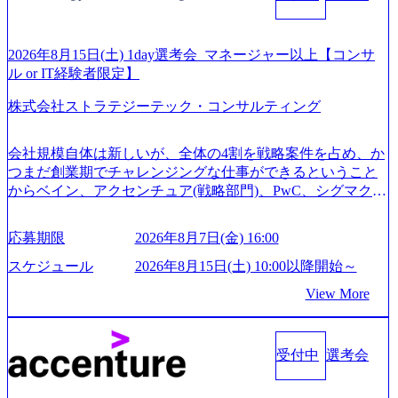
ご応募いただいてもご対応できない可能性がございます ※
弊社がコンサルタント未経験 or IT未経験と判断させていた
だいたご応募者様については、1dayではなく通常選考での
2026年8月15日(土) 1day選考会_マネージャー以上【コンサ
ご案内とさせていただきます ● 面接(1次・最終を一度の面
ル or IT経験者限定】
接で実施) ※面接終了しましたら、後日弊社担当者より結果
株式会社ストラテジーテック・コンサルティング
についてご連絡させていただきます。 ● 一日で最終面接ま
で完了する選考会となります 内定の判断がつかなかった場
合、後日面接や面談のお時間をいただく場合がございます
会社規模自体は新しいが、全体の4割を戦略案件を占め、か
● 面接、条件面談それぞれ最大1時間を想定しております ・
つまだ創業期でチャレンジングな仕事ができるということ
実施前日までに日程およびURLを共有させていただきます
からベイン、アクセンチュア(戦略部門)、PwC、シグマクシ
・面接および条件面談ともに、どの時間開始となってもご
ス、IBM、リッジラインズなど大手ファームからも優秀層
対応いただけるよう、候補者様のご予定をご都合いただけ
が続々ジョインするピュアな戦略を伸ばす新興ファーム。
応募期限
2026年8月7日(金) 16:00
ますと幸いです ※1day選考会のご参加希望の方は、事前に
事業会社機能へ携われる可能性※SaaSプロダクト、地方創
GAB試験を受検いただきます(受験期限は1day選考会実施日
生、メディアなど リモート比率99%、福岡や北海道在中者
スケジュール
2026年8月15日(土) 10:00以降開始～
の3日前まで)。 ※ただし、30代以上のコンサルファーム経
もいて働きやすい環境※コンサルクラスから 製造業、金融
View More
験3年以上の方はGAB受検免除、書類選考のみ。 書類選考
業、通信業界に強みがあり、ヘルスケアな業界は広げてい
通過後に、GAB試験に合格している方へ1day選考会当日の
く予定 インセンティブ支給という他社にはない制度 ワンプ
ご案内をさせていただきます。 急速なグローバル化により
ール制を敷く、柔軟な組織 2026年8月15日(土) 10:00以降開
既存事業では成長戦略を描く事が困難になった大手企業を
受付中
選考会
始～ 2026年8月7日(金) 16:00 ※枠が限られておりますので、
サポートするため、新規事業立案や既存事業のトランスフ
ご応募いただいてもご対応できない可能性がございます ※
ォーメーション戦略を中心にコンサルティングサポートい
コンサルタント未経験 or IT未経験と判断させていただいた