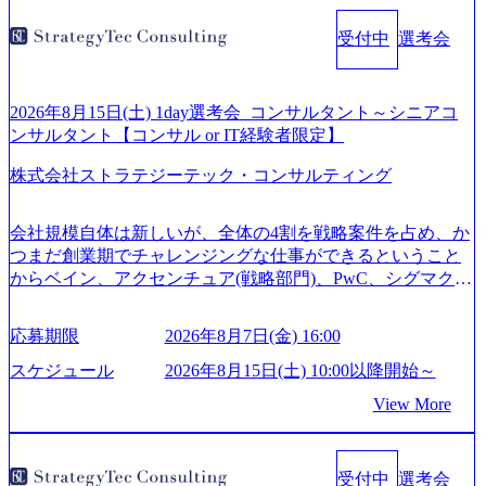
受付中
選考会
2026年8月15日(土) 1day選考会_コンサルタント～シニアコ
ンサルタント【コンサル or IT経験者限定】
株式会社ストラテジーテック・コンサルティング
会社規模自体は新しいが、全体の4割を戦略案件を占め、か
つまだ創業期でチャレンジングな仕事ができるということ
からベイン、アクセンチュア(戦略部門)、PwC、シグマクシ
ス、IBM、リッジラインズなど大手ファームからも優秀層
が続々ジョインするピュアな戦略を伸ばす新興ファーム。
応募期限
2026年8月7日(金) 16:00
事業会社機能へ携われる可能性※SaaSプロダクト、地方創
生、メディアなど リモート比率99%、福岡や北海道在中者
スケジュール
2026年8月15日(土) 10:00以降開始～
もいて働きやすい環境※コンサルクラスから 製造業、金融
View More
業、通信業界に強みがあり、ヘルスケアな業界は広げてい
く予定 インセンティブ支給という他社にはない制度 ワンプ
ール制を敷く、柔軟な組織 2026年8月15日(土) 10:00以降開
受付中
選考会
始～ 2026年8月7日(金) 16:00 ※枠が限られておりますので、