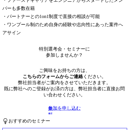
・ファーストキャリアをエンジニアからスタートしたメン
バーも多数在籍

・パートナーとの1on1制度で直接の相談が可能

・ワンプール制のため自身の経験や志向性にあった案件へ
アサイン
特別選考会・セミナーに
参加しませんか？
ご興味をお持ちの方は、
こちらのフォームからご連絡
ください。
弊社担当者がご案内をさせていただきます。
既に弊社へのご登録がお済の方は、弊社担当者に直接お問
い合わせください。
参加を申し込む
無
料
おすすめのセミナー