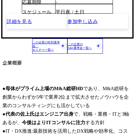
-
応募期限
スケジュール
平日夜 / 土日
詳細を見る
参加申し込み
この企業の特別選考
この企業の
会・
1day選考会一覧へ
セミナー一覧へ
企業概要
●
母体がプライム上場のM&A総研HD
であり、M&A総研を
創業からわずか5年で業界2位まで拡大させたノウハウを企
業のコンサルティングにも活かしている

●
代表の佐上氏はエンジニア出身
で、戦略・業務・ITと3軸
あるが、
今後はよりITコンサルに注力
する方針

●IT・DX推進:最新技術を活用したDX戦略や効率化、コス