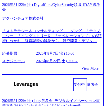
たします。 (1)既存または新規大手事業会社から依頼された
ご応募者様については、1dayではなく通常選考でのご案内
2026年8月22日(土) DigitalCore/CyberSecurity領域 1DAY選考
「経営戦略」等のコンサルティング支援を行います。クラ
とさせていただきます ● 面接(1次・最終を一度の面接で実
会
イアントは各業界上位5社をターゲットとし、特にCXOクラ
施) ※面接終了しましたら、後日弊社担当者より結果につい
スから「新規事業戦略」「既存事業のトランスフォーメー
アクセンチュア株式会社
てご連絡させていただきます。 ● 一日で最終面接まで完了
ション」の依頼を多数いただいています。 (2)「SIerやPMO
する選考会となります 内定の判断がつかなかった場合、後
支援を積極的に獲得しない」、弊社がプライムである「戦
日面接や面談のお時間をいただく場合がございます ● 面
「ストラテジー＆コンサルティング」「ソング」「テクノ
略」案件をメインとしたコンサルティングを行います ＜プ
接、条件面談それぞれ最大1時間を想定しております ・実施
ロジー」「インダストリーX」「オペレーションズ」の5領
ロジェクト一部抜粋＞ ・海外事業(新規・既存)事業のビジ
前日までに日程およびURLを共有させていただきます ・面
域に分かれ、経営課題の解決から、研究開発・デジタル・
ネスモデル検討支援 ・金融領域におけるAIを活用した事業
接および条件面談ともに、どの時間開始となってもご対応
マーケティング・ITシステムの導入など、コンサルティン
戦略検討支援 ・新規ICT事業戦略策定支援 ・スマートシテ
いただけるよう、候補者様のご予定をご都合いただけます
グ領域からその実行的側面であるITサービスの提供まで一
ィ領域における地域活性アプリ企画支援及び実行支援 ・ロ
応募期限
2026年8月7日(金) 16:00
と幸いです ※1day選考会のご参加希望の方は、事前にGAB
貫して支援する総合系・IT系ファームである あらゆる産業
ボティクスソリューションを活用した事業戦略策定及び営
試験を受検いただきます(受験期限は1day選考会実施日の3日
において非常に良質な顧客基盤を築いており、Fortune Globa
スケジュール
2026年8月22日(土) 9:00～
業支援 ※その他新規事業や既存デジタルトランスフォーメ
前まで)。 ※ただし、30代以上のコンサルファーム経験3年
l 500社の80％以上の企業をクライアントとして抱えている
ーションの案件が多数 ● コンサルタント プロジェクトにお
View More
以上の方はGAB受検免除、書類選考のみ。 書類選考通過後
手掛けたプロジェクトは「ファーストリテイリングにおけ
ける個人のタスク管理及び遂行を担う。主な作業として
に、GAB試験に合格している方へ1day選考会当日のご案内
るグローバル化」「資生堂グループのDX化支援」「ヴィヴ
は、仮説検証からクライアント向け資料のドラフト作成、
をさせていただきます。 急速なグローバル化により既存事
ィアン・ウエストウッドの製品開発」など多岐にわたる コ
プロジェクトにおける課題/リスク管理などを担当。 ● シニ
業では成長戦略を描く事が困難になった大手企業をサポー
受付中
選考会
ンサルティング活動のみならず、2021年にはKDDIと合弁会
アコンサルタント プロジェクトメンバーとしてプロジェク
トするため、新規事業立案や既存事業のトランスフォーメ
社「ARISE analytics」を設立し、人工知能とデータアナリテ
トの一領域を担う。主な作業としては、As-Is分析、仮説構
ーション戦略を中心にコンサルティングサポートいたしま
ィクス技術で新たなイノベーションを創出する活動や、デ
築や施策立案、クライアントの上位層向けの報告資料・デ
す。 (1)既存または新規大手事業会社から依頼された「経営
ジタル人材育成の支援も盛んに行う 採用資料 (https://www.ac
2026年8月22日(土) 1day選考会_デジタルイノベーション事
ィスカッションペ ーパーの作成などを担当。 ● 裁量権 弊社
戦略」等のコンサルティング支援を行います。クライアン
centure.com/content/dam/accenture/final/accenture-com/document-
業本部/渋谷/コンサルタント/ポジションサーチ