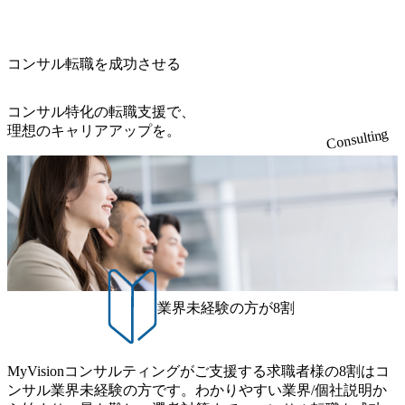
ら新規クライアント開拓や社内全体のトレーニング、ナレ
ouTube（【公式】レバレジーズCh） (https://www.youtube.co
Tコンサル部門におけるコンサルティング経験5年以上 ● 戦
導入で基幹システムを刷新 (https://www.accenture.com/jp-ja/ca
ッジマネジメントを実施。 ● パートナー 複数の主要クライ
m/@leveragesCh) レバレジーズで活躍するメンバー紹介！〜
略コンサルタント ・4年生大学卒業に限る ・以下のいずれ
se-studies/consumer-goods-services/calbee)（消費財・サービ
アントの統括責任者を担う。主に業界/テーマの有識者とし
管理職種編 〜 (https://www.youtube.com/watch?v=RETwZKac2
かの実務経験を有する方 - MBB及び戦略ファームでのコ
ス） 世界49カ国に約73万人以上（2024年5月時点）の社員を
てプロジェクト全体の品質担保やマネジメント全般を担
コンサル転職を成功させる
UI) レバレジーズで活躍するメンバー紹介！〜 営業職種編
ンサルティング経験2年以上 - BIG4のStrategy部門におけ
擁し、世界120以上の国の企業を顧客に売上641億ドルを誇
当。会社経営の観点から、統括管理を実施。 ● 執行役員 コ
〜 (https://www.youtube.com/watch?v=XJ7Eam0onXA) 創業以
るコンサルティング経験2年以上 ● 求める人物像 ・高いコ
る 日本では2.3万人以上の従業員を擁しており(会計系BIG4
ンサルタントの総括責任者として、プロジェクトに関わ
来黒字を維持し、急成長中でありながら安定した事業を展
コンサル特化の転職支援で、
ミュニケーション能力をお持ちの方 ・最新のトレンド・テ
を上回る規模感)、営業利益率も約15％と驚異的な数字とな
り、クライアントとのリレーションを発展・拡大させるこ
開し、高い安定性を持つ企業へと成長している 10年後に1兆
理想のキャリアアップを。
ーマや事例にキャッチアップし、バイタリティーを持って
っている、売上・従業員数共にこの8年間で4倍近くの成長
Consulting
とをミッションとする。自社へ提言の質を常に高く担保す
円を目指す日本にもなかなかないメガベンチャー。創業か
チャレンジできる方 ・自らコンサル業界やクライアント動
を遂げていることから、今後も高い成長が見込まれる 多く
る責任を担う。 ● 裁量権 弊社は2019年11月に設立され、成
ら黒字経営。年間130%成長 https://storage.googleapis.com/our-
向を把握し、クライアントや自社への提案などに積極的に
の技術者を抱えており、アビームコンサルティングに続い
長期といわれるフェーズにあります。 事業・組織を拡大し
vision-production.appspot.com/public/images/20251030164405_5c
関わることができる方 ・スケジューリング(優先順位付け含
て日本国内2番目にSAP認定コンサルタント制度の有資格者
ていく時期のため、メンバーや組織がスケールしていく過
527843-d227-4df8-b86c-5587f843fdf6_1200x471.webp https://stor
む)など、ビジネスベーシックスキルが習得できている方
数が多く、特にIT領域に強みを持つ グローバルのポジショ
age.googleapis.com/our-vision-production.appspot.com/public/imag
程を体感できます。 また、希望者はパートナー以外でも大
ンに自由に応募できる社内の転職ツール「キャリアズ・マ
es/20251030164946_dc0888f6-0539-4887-84d7-34c8d8544226_1
手役員の方へのセールスにも参加できる環境です。 自ら案
200x666.webp 年間100億円規模の投資の元、10以上もの新規
ーケットプレイス」が存在し、本ツールを活用で上司の引
件を取り、プロジェクト体制を作っていくことも可能で
事業を立ち上げているため様々な業界を経験することが可
き留めを受けずに移動が可能である（異動者は年間約1,000
す。 ● 事業会社機能にも携われる 弊社にはコンサルティン
能 社内転職が活発であり、多様なスキルを1社で身に着ける
名） 残業時間や有休取得率など約10項目を数値化すること
グ事業以外にもSaaSプロダクト・メディア・地方創生事業
ことが可能 事業開発・運用を内包かする「オールインハウ
で、実行前後で離職率を半減させることに成功した 18時以
業界未経験の方が8割
があるため、上記事業に携わることも可能です。コンサル
ス」型の組織体。社内スカウトや社内公募制度を用いて主
降の会議を原則禁止としているほか、在宅勤務制度の全社
タントとしての経験を活かしながら自らプロダクト開発や
体的かつ柔軟なキャリア形成が可能。 https://storage.googleap
展開、ハラスメント抑止に向けた研修の拡充、社外窓口設
自社の業務改善ができます。(希望者のみとなります) ● BIG
is.com/our-vision-production.appspot.com/public/images/20251030
置など徹底的な仕組み化を推進する 育休取得率は男性6
4・アクセンチュアをはじめとした大手外資系コンサルファ
MyVisionコンサルティングがご支援する求職者様の8割はコ
165942_70f09968-1b27-43e6-b849-1cd107c4f488_1200x698.web
5%、女性100%と全国平均を上回る実績を持ち、女性の管理
ーム出身者が多く集まっています ● 平均年齢は35歳で、幅
ンサル業界未経験の方です。わかりやすい業界/個社説明か
p ## 働き方／WLB／待遇 内装8億円超のかっこいいオフィ
職率も21.8%（2023年12月時点）とフレキシブルな働き方を
広い年齢の方が活躍しています ● インダストリー・ソリュ