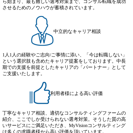
ら始まり、最も難しい選考対策まで、コンサル転職を成功
スがあり、 働き甲斐のあるランキング、新卒注目ランキン
提供 2026年8月22日(土) 9:00～19:30頃 ※選考会参加人数に
ーションで区切られていない組織です(ワンプール制) ● 海外
させるためのノウハウが蓄積されています。
グ受賞歴多数 あえての未上場であり株主からの圧力がない
より変動 2026年8月7日(金) 16:00 参加予定DTE ① MRS-IMS
事業拠点をシンガポールに設立し、グローバル案件に対応
ため事業創造の自由度が高く、赤字事業でも投資して長期
(旧ITXO-IMS) ② TS&T(旧TS&A) ③ CyberSecurity ④ IES ⑤ I
するコンサルティング体制を構築しています 東京都中央区
的な成長を若手に任せられる環境 対面でのコミュニケーシ
TS-Fukuoka ⑥ AMS-PRD ⑦ AMS-H&PS オンライン (Teams)
八重洲2-2-1 東京ミッドタウン八重洲 八重洲セントラルタワ
ョンメリットを重視するため出社勤務。1日の労働時間平均
ー8階 受動喫煙対策 : 執務室内禁煙、ビル内喫煙室あり WE
中立的なキャリア相談
9.2時間、有休消化率81%(2024年度の年間データ、エンジニ
B 書類選考通過後に、GAB試験に合格している方 ● テクノ
ア組織） 2026年8月22日(土) 10:00～最長16:00 2026年8月10
ロジーコンサルタント ・4年生大学卒業に限る ・大手総合
日(月) 16:00 ※応募者が定員を上回る場合は、厳正なる審査
コンサルティングファームのITコンサル部門におけるコン
の上参加者を決定させていただきます。ご了承ください。
1人1人の経験やご志向/ご事情に添い、「今は転職しない」
サルティング経験5年以上 ● 戦略コンサルタント ・4年生大
● 当日の流れ 受付 → 会社説明会 → 面接(会社説明会終了
という選択肢も含めたキャリア提案をしております。中長
学卒業に限る ・以下のいずれかの実務経験を有する方
後、随時ご案内) ※全てリモートにて実施します。 ※参加
期での支援を前提としたキャリアの「パートナー」として
- MBB及び戦略ファームでのコンサルティング経験2年以
される方に個別に当日の面接案内をお送りいたします。 ※
ご支援いたします。
上 - BIG4のStrategy部門におけるコンサルティング経験2
通常の選考フローと異なり、事前に適性検査をご受検いた
年以上 ● 求める人物像 ・高いコミュニケーション能力をお
だきます。 ● 詳細 デジタルイノベーション事業部でのポジ
持ちの方 ・最新のトレンド・テーマや事例にキャッチアッ
ションサーチになります。 ご経験やスキル、そして適性や
プし、バイタリティーを持ってチャレンジできる方 ・自ら
利用者様による高い評価
志向性に合わせて、以下のいずれかの役割でご活躍いただ
コンサル業界やクライアント動向を把握し、クライアント
きます。 ※本求人はレバテック株式会社の雇用となりま
や自社への提案などに積極的に関わることができる方 ・ス
す。 ※案件によっては客先に出向いての作業も発生しま
ケジューリング(優先順位付け含む)など、ビジネスベーシッ
丁寧なキャリア相談、適切なコンサルティングファームの
す。 ＜ITコンサルタント＞ Webアプリケーション、SaaS系
クスキルが習得できている方
紹介、ここでしか受けられない選考対策。そうした質の高
の領域において、大手・ベンチャー・スタートアップ企業
いサービスにご満足いただき、MyVisionコンサルティング
に対する課題解決支援を行います。 直近の案件では、大規
は多くの求職者様から高い評価を頂いています。
模基幹システムにおける最上流のPoC(概念実証)支援から構