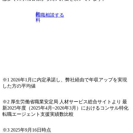
想策定、開発マネジメント支援までを一気通貫で担当して
います。 生成AIなどの最新技術とシステムを活用し、顧客
無
転職相談する
の業務革新と効率化の実現に貢献します。 ＜PL/PM＞ 顧客
料
の要望を深くヒアリングし、企画構想からアジャイル開発
による開発支援までを一気通貫で推進していただきます。
プロジェクト提案・推進の中核として、企画・要件定義か
らテストまでの一連の工程における管理業務に加え、最上
流での現状分析、顧客ヒアリング、戦略策定、技術選定、
品質改善なども推進していただきます。 ＜SE＞ 参画いただ
く案件はプライム案件メインです。 要件定義～設計～開発
～テスト～リリース・リリース後対応まで一気通貫でご担
当いただきます。 参画当初はご経験に応じたフェーズから
※1 2026年1月に内定承諾し、弊社経由で年収アップを実現
ご担当いただき、当社の社員が業務面をサポートしつつ、
した方の平均値
徐々に対応範囲を広げていただきます。 ＜QAエンジニア＞
本質的な品質向上を目的とし、プロジェクトの上流(コンサ
ルティング領域)から参画いただきます。 課題選定から顧客
※2 厚生労働省職業安定局 人材サービス総合サイトより 最
への企画提案、そして実行までを一気通貫で支援していた
新2025年度（2025年4月~2026年3月）におけるコンサル特化
だきます。 アジャイル開発を通じて顧客の要望や提案を柔
転職エージェント支援実績数比較
軟に取り入れながら改善サイクルを回すため、ご自身の提
案がサービスに直接反映されやすく、高い貢献度を実感で
※3 2025年9月16日時点
きます。 ● 勤務地 東京都渋谷区渋谷3丁目6-7 渋谷金王タワ