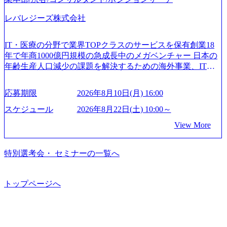
は2019年11月に設立され、成長期といわれるフェーズにあ
トは各業界上位5社をターゲットとし、特にCXOクラスから
2/Accenture-Recruiting-Brochure.pdf#zoom=50) 女性の活躍につ
ります。 事業・組織を拡大していく時期のため、メンバー
「新規事業戦略」「既存事業のトランスフォーメーショ
レバレジーズ株式会社
いて (https://www.accenture.com/content/dam/accenture/final/caree
や組織がスケールしていく過程を体感できます。 また、希
ン」の依頼を多数いただいています。 (2)「SIerやPMO支援
rs/corporate/document/women-brochure.pdf#zoom=50) 社員発信
望者はパートナー以外でも大手役員の方へのセールスにも
を積極的に獲得しない」、弊社がプライムである「戦略」
のキャリアブログ (https://www.accenture.com/jp-ja/blogs/japan-
参加できる環境です。 自ら案件を取り、プロジェクト体制
IT・医療の分野で業界TOPクラスのサービスを保有創業18
案件をメインとしたコンサルティングを行います ＜プロジ
careers-blog) 江川社長が語る「105点経営」 (https://business.ni
を作っていくことも可能です。 ● 事業会社機能にも携われ
年で年商1000億円規模の急成長中のメガベンチャー 日本の
ェクト一部抜粋＞ ・海外事業(新規・既存)事業のビジネス
kkei.com/atcl/gen/19/00604/021600008/) 規模拡大で成功する理
る 弊社にはコンサルティング事業以外にもSaaSプロダク
年齢生産人口減少の課題を解決するための海外事業、IT事
モデル検討支援 ・金融領域におけるAIを活用した事業戦略
由【コンサル業界俯瞰マップ】 (https://diamond.jp/articles/-/34
ト・メディア・地方創生事業があるため、上記事業に携わ
業、医療・介護事業、若手キャリア、新規事業といった40
検討支援 ・新規ICT事業戦略策定支援 ・スマートシティ領
6218) 大手広告代理店出身者などマーケティングのトップ人
ることも可能です。コンサルタントとしての経験を活かし
以上の事業を展開する オールインハウスの組織体制をとっ
域における地域活性アプリ企画支援及び実行支援 ・ロボテ
材が集結するワケ (https://markezine.jp/article/detail/45446) エン
応募期限
2026年8月10日(月) 16:00
ながら自らプロダクト開発や自社の業務改善ができます。
ており社内で新しい事業開発などの人員調達できる 独立資
ィクスソリューションを活用した事業戦略策定及び営業支
ジニアからコンサルタントへ。会社に入って、何が変わっ
(希望者のみとなります) ● BIG4・アクセンチュアをはじめ
本経営をとっており、事業創造の自由度が高い https://storag
スケジュール
2026年8月22日(土) 10:00～
援 ※その他新規事業や既存デジタルトランスフォーメーシ
た？ (https://www.businessinsider.jp/post-288838) プラダ：ラグ
e.googleapis.com/our-vision-production.appspot.com/public/image
とした大手外資系コンサルファーム出身者が多く集まって
ョンの案件が多数 ● マネージャー プロジェクトの管理者と
ジュアリー製品のパーソナライゼーション (https://www.acce
View More
s/20240925162633_7242d0de-3e54-4f03-b076-00318d5c0dff_120
います ● 平均年齢は35歳で、幅広い年齢の方が活躍してい
して、プロジェクト・メンバーの管理・運営を担う。プロ
nture.com/jp-ja/case-studies/song/prada-luxury-product-customizati
0x644.webp レバレジーズ株式会社 会社説明資料 (https://spea
ます ● インダストリー・ソリューションで区切られていな
ジェクト設計から管理・推進、クライアントとのコミュニ
on) 大正製薬：ITカーブアウト支援 (https://www.accenture.co
kerdeck.com/leverages/leverages-hui-she-shao-jie-zi-liao-zhong-tu-
い組織です(ワンプール制) ● 海外事業拠点をシンガポールに
特別選考会・ セミナーの一覧へ
ケーション、成果物の品質管理、メンバーの育成などを担
m/jp-ja/case-studies/consulting/taisho-pharmaceutical)（ストラテ
cai-yong-xiang-ke) 「働く人」「事業・サービス」「カルチャ
設立し、グローバル案件に対応するコンサルティング体制
当。 ● シニアマネージャー 主要なプロジェクトの責任者と
ジー & コンサルティング） ソフトバンク：初のオンライン
ー」など、レバレジーズのリアルを取り上げています！ (htt
を構築しています 東京都中央区八重洲2-2-1 東京ミッドタウ
して、マネージャーの管理、及びプロジェクト推進を担
開催「SoftBank World 2020」でマーケ＆営業のDX実現 (http
ps://melev.leverages.jp/) レバレジーズグローバル、大分県より
ン八重洲 八重洲セントラルタワー8階 受動喫煙対策 : 執務室
トップページへ
う。プロジェクト全体の品質管理や、会社経営の観点から
s://www.accenture.com/jp-ja/case-studies/communications-media/so
「外国人留学生等受入環境整備事業委託業務」を受託 (http
内禁煙、ビル内喫煙室あり WEB ・書類選考を通過された方
ftbank)（通信） 経済産業省：事業者の申請手続きを電子化
提案活動、社内トレーニングを実施。 ● アソシエイトパー
s://prtimes.jp/main/html/rd/p/000000612.000010591.html) レバレ
・すでに応募いただいている方で、書類選考を通過し面
する「保安ネット」を構築。省庁DXの先進事例を実現 (http
トナー 主要クライアントの責任者として、大規模/高難易度
ジーズ、モチベーション管理システム「NALYSYS」リリー
接・面談未実施の方 ● テクノロジーコンサルタント ・4年
s://www.accenture.com/jp-ja/case-studies/public-service/meti-indust
プロジェクトの統括管理・推進を担う。会社経営の観点か
ス (https://prtimes.jp/main/html/rd/p/000000622.000010591.html) Y
生大学卒業に限る ・大手総合コンサルティングファームのI
ry-safety-network)（公共サービス） カルビー：SAP HANAの