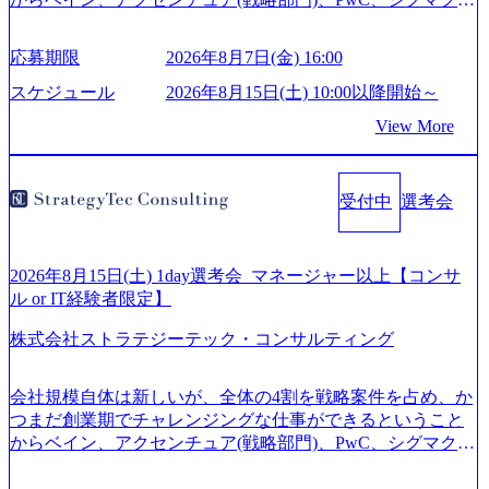
ス、IBM、リッジラインズなど大手ファームからも優秀層
が続々ジョインするピュアな戦略を伸ばす新興ファーム。
応募期限
2026年8月7日(金) 16:00
事業会社機能へ携われる可能性※SaaSプロダクト、地方創
生、メディアなど リモート比率99%、福岡や北海道在中者
スケジュール
2026年8月15日(土) 10:00以降開始～
もいて働きやすい環境※コンサルクラスから 製造業、金融
View More
業、通信業界に強みがあり、ヘルスケアな業界は広げてい
く予定 インセンティブ支給という他社にはない制度 ワンプ
ール制を敷く、柔軟な組織 2026年8月15日(土) 10:00以降開
受付中
選考会
始～ 2026年8月7日(金) 16:00 ※枠が限られておりますので、
ご応募いただいてもご対応できない可能性がございます ※
弊社がコンサルタント未経験 or IT未経験と判断させていた
だいたご応募者様については、1dayではなく通常選考での
2026年8月15日(土) 1day選考会_マネージャー以上【コンサ
ご案内とさせていただきます ● 面接(1次・最終を一度の面
ル or IT経験者限定】
接で実施) ※面接終了しましたら、後日弊社担当者より結果
株式会社ストラテジーテック・コンサルティング
についてご連絡させていただきます。 ● 一日で最終面接ま
で完了する選考会となります 内定の判断がつかなかった場
合、後日面接や面談のお時間をいただく場合がございます
会社規模自体は新しいが、全体の4割を戦略案件を占め、か
● 面接、条件面談それぞれ最大1時間を想定しております ・
つまだ創業期でチャレンジングな仕事ができるということ
実施前日までに日程およびURLを共有させていただきます
からベイン、アクセンチュア(戦略部門)、PwC、シグマクシ
・面接および条件面談ともに、どの時間開始となってもご
ス、IBM、リッジラインズなど大手ファームからも優秀層
対応いただけるよう、候補者様のご予定をご都合いただけ
が続々ジョインするピュアな戦略を伸ばす新興ファーム。