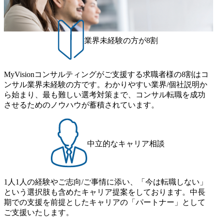
200x666.webp 年間100億円規模の投資の元、10以上もの新規
ーケットプレイス」が存在し、本ツールを活用で上司の引
件を取り、プロジェクト体制を作っていくことも可能で
事業を立ち上げているため様々な業界を経験することが可
き留めを受けずに移動が可能である（異動者は年間約1,000
す。 ● 事業会社機能にも携われる 弊社にはコンサルティン
能 社内転職が活発であり、多様なスキルを1社で身に着ける
名） 残業時間や有休取得率など約10項目を数値化すること
グ事業以外にもSaaSプロダクト・メディア・地方創生事業
ことが可能 事業開発・運用を内包かする「オールインハウ
で、実行前後で離職率を半減させることに成功した 18時以
業界未経験の方が8割
があるため、上記事業に携わることも可能です。コンサル
ス」型の組織体。社内スカウトや社内公募制度を用いて主
降の会議を原則禁止としているほか、在宅勤務制度の全社
タントとしての経験を活かしながら自らプロダクト開発や
体的かつ柔軟なキャリア形成が可能。 https://storage.googleap
展開、ハラスメント抑止に向けた研修の拡充、社外窓口設
自社の業務改善ができます。(希望者のみとなります) ● BIG
is.com/our-vision-production.appspot.com/public/images/20251030
置など徹底的な仕組み化を推進する 育休取得率は男性6
4・アクセンチュアをはじめとした大手外資系コンサルファ
MyVisionコンサルティングがご支援する求職者様の8割はコ
165942_70f09968-1b27-43e6-b849-1cd107c4f488_1200x698.web
5%、女性100%と全国平均を上回る実績を持ち、女性の管理
ーム出身者が多く集まっています ● 平均年齢は35歳で、幅
ンサル業界未経験の方です。わかりやすい業界/個社説明か
p ## 働き方／WLB／待遇 内装8億円超のかっこいいオフィ
職率も21.8%（2023年12月時点）とフレキシブルな働き方を
広い年齢の方が活躍しています ● インダストリー・ソリュ
ら始まり、最も難しい選考対策まで、コンサル転職を成功
スがあり、 働き甲斐のあるランキング、新卒注目ランキン
提供 2026年8月22日(土) 9:00～19:30頃 ※選考会参加人数に
ーションで区切られていない組織です(ワンプール制) ● 海外
させるためのノウハウが蓄積されています。
グ受賞歴多数 あえての未上場であり株主からの圧力がない
より変動 2026年8月7日(金) 16:00 参加予定DTE ① MRS-IMS
事業拠点をシンガポールに設立し、グローバル案件に対応
ため事業創造の自由度が高く、赤字事業でも投資して長期
(旧ITXO-IMS) ② TS&T(旧TS&A) ③ CyberSecurity ④ IES ⑤ I
するコンサルティング体制を構築しています 東京都中央区
的な成長を若手に任せられる環境 対面でのコミュニケーシ
TS-Fukuoka ⑥ AMS-PRD ⑦ AMS-H&PS オンライン (Teams)
八重洲2-2-1 東京ミッドタウン八重洲 八重洲セントラルタワ
ョンメリットを重視するため出社勤務。1日の労働時間平均
ー8階 受動喫煙対策 : 執務室内禁煙、ビル内喫煙室あり WE
中立的なキャリア相談
9.2時間、有休消化率81%(2024年度の年間データ、エンジニ
B 書類選考通過後に、GAB試験に合格している方 ● テクノ
ア組織） 2026年8月22日(土) 10:00～最長16:00 2026年8月10
ロジーコンサルタント ・4年生大学卒業に限る ・大手総合
日(月) 16:00 ※応募者が定員を上回る場合は、厳正なる審査
コンサルティングファームのITコンサル部門におけるコン
の上参加者を決定させていただきます。ご了承ください。
1人1人の経験やご志向/ご事情に添い、「今は転職しない」
サルティング経験5年以上 ● 戦略コンサルタント ・4年生大
● 当日の流れ 受付 → 会社説明会 → 面接(会社説明会終了
という選択肢も含めたキャリア提案をしております。中長
学卒業に限る ・以下のいずれかの実務経験を有する方
後、随時ご案内) ※全てリモートにて実施します。 ※参加
期での支援を前提としたキャリアの「パートナー」として
- MBB及び戦略ファームでのコンサルティング経験2年以
される方に個別に当日の面接案内をお送りいたします。 ※
ご支援いたします。
上 - BIG4のStrategy部門におけるコンサルティング経験2