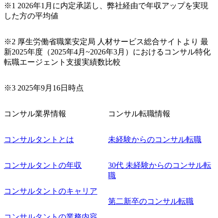
※1 2026年1月に内定承諾し、弊社経由で年収アップを実現
ご担当いただき、当社の社員が業務面をサポートしつつ、
した方の平均値
徐々に対応範囲を広げていただきます。 ＜QAエンジニア＞
本質的な品質向上を目的とし、プロジェクトの上流(コンサ
ルティング領域)から参画いただきます。 課題選定から顧客
※2 厚生労働省職業安定局 人材サービス総合サイトより 最
への企画提案、そして実行までを一気通貫で支援していた
新2025年度（2025年4月~2026年3月）におけるコンサル特化
だきます。 アジャイル開発を通じて顧客の要望や提案を柔
転職エージェント支援実績数比較
軟に取り入れながら改善サイクルを回すため、ご自身の提
案がサービスに直接反映されやすく、高い貢献度を実感で
※3 2025年9月16日時点
きます。 ● 勤務地 東京都渋谷区渋谷3丁目6-7 渋谷金王タワ
ー 事業所内禁煙(入居する施設に喫煙専用室あり) ・就業規
則により就業時間内の喫煙を全面的に禁止 ・禁煙サポート
コンサル業界情報
コンサル転職情報
制度あり オンライン ● 必須要件 以下いずれかのご経験をお
持ちの方 ・システム・ソフトウェア開発経験3年以上 ・要
コンサルタントとは
未経験からのコンサル転職
件定義～基本設計など上流経験2年以上 ・PMO経験2年以上
● 歓迎要件 ・要件定義から詳細設計までのいずれかの上流
工程の経験 ・サブリーダー以上のマネジメント経験 ・お客
コンサルタントの年収
30代 未経験からのコンサル転
様との折衝経験、交渉経験 ・組織課題に対して主体的に業
職
務改善に取り組まれたご経験 ・アジャイル/スクラムへの興
コンサルタントのキャリア
味関心 ● 求める人物像 ・リーダーシップが取れる方/一人称
で主体的に動ける方 ・年齢にこだわらず、アドバイスを素
第二新卒のコンサル転職
直に受け取れる方 ・推進力のある方
コンサルタントの業務内容