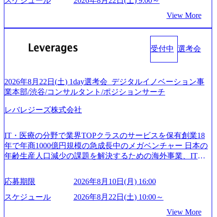
スケジュール
2026年8月22日(土) 9:00～
業支援 ※その他新規事業や既存デジタルトランスフォーメ
前まで)。 ※ただし、30代以上のコンサルファーム経験3年
l 500社の80％以上の企業をクライアントとして抱えている
ーションの案件が多数 ● コンサルタント プロジェクトにお
View More
以上の方はGAB受検免除、書類選考のみ。 書類選考通過後
手掛けたプロジェクトは「ファーストリテイリングにおけ
ける個人のタスク管理及び遂行を担う。主な作業として
に、GAB試験に合格している方へ1day選考会当日のご案内
るグローバル化」「資生堂グループのDX化支援」「ヴィヴ
は、仮説検証からクライアント向け資料のドラフト作成、
をさせていただきます。 急速なグローバル化により既存事
ィアン・ウエストウッドの製品開発」など多岐にわたる コ
プロジェクトにおける課題/リスク管理などを担当。 ● シニ
業では成長戦略を描く事が困難になった大手企業をサポー
受付中
選考会
ンサルティング活動のみならず、2021年にはKDDIと合弁会
アコンサルタント プロジェクトメンバーとしてプロジェク
トするため、新規事業立案や既存事業のトランスフォーメ
社「ARISE analytics」を設立し、人工知能とデータアナリテ
トの一領域を担う。主な作業としては、As-Is分析、仮説構
ーション戦略を中心にコンサルティングサポートいたしま
ィクス技術で新たなイノベーションを創出する活動や、デ
築や施策立案、クライアントの上位層向けの報告資料・デ
す。 (1)既存または新規大手事業会社から依頼された「経営
ジタル人材育成の支援も盛んに行う 採用資料 (https://www.ac
2026年8月22日(土) 1day選考会_デジタルイノベーション事
ィスカッションペ ーパーの作成などを担当。 ● 裁量権 弊社
戦略」等のコンサルティング支援を行います。クライアン
centure.com/content/dam/accenture/final/accenture-com/document-
業本部/渋谷/コンサルタント/ポジションサーチ
は2019年11月に設立され、成長期といわれるフェーズにあ
トは各業界上位5社をターゲットとし、特にCXOクラスから
2/Accenture-Recruiting-Brochure.pdf#zoom=50) 女性の活躍につ
ります。 事業・組織を拡大していく時期のため、メンバー
「新規事業戦略」「既存事業のトランスフォーメーショ
レバレジーズ株式会社
いて (https://www.accenture.com/content/dam/accenture/final/caree
や組織がスケールしていく過程を体感できます。 また、希
ン」の依頼を多数いただいています。 (2)「SIerやPMO支援
rs/corporate/document/women-brochure.pdf#zoom=50) 社員発信
望者はパートナー以外でも大手役員の方へのセールスにも
を積極的に獲得しない」、弊社がプライムである「戦略」
のキャリアブログ (https://www.accenture.com/jp-ja/blogs/japan-
参加できる環境です。 自ら案件を取り、プロジェクト体制
IT・医療の分野で業界TOPクラスのサービスを保有創業18
案件をメインとしたコンサルティングを行います ＜プロジ
careers-blog) 江川社長が語る「105点経営」 (https://business.ni
を作っていくことも可能です。 ● 事業会社機能にも携われ
年で年商1000億円規模の急成長中のメガベンチャー 日本の
ェクト一部抜粋＞ ・海外事業(新規・既存)事業のビジネス
kkei.com/atcl/gen/19/00604/021600008/) 規模拡大で成功する理
る 弊社にはコンサルティング事業以外にもSaaSプロダク
年齢生産人口減少の課題を解決するための海外事業、IT事
モデル検討支援 ・金融領域におけるAIを活用した事業戦略
由【コンサル業界俯瞰マップ】 (https://diamond.jp/articles/-/34
ト・メディア・地方創生事業があるため、上記事業に携わ
業、医療・介護事業、若手キャリア、新規事業といった40
検討支援 ・新規ICT事業戦略策定支援 ・スマートシティ領
6218) 大手広告代理店出身者などマーケティングのトップ人
ることも可能です。コンサルタントとしての経験を活かし
以上の事業を展開する オールインハウスの組織体制をとっ
域における地域活性アプリ企画支援及び実行支援 ・ロボテ
材が集結するワケ (https://markezine.jp/article/detail/45446) エン
応募期限
2026年8月10日(月) 16:00
ながら自らプロダクト開発や自社の業務改善ができます。
ており社内で新しい事業開発などの人員調達できる 独立資
ィクスソリューションを活用した事業戦略策定及び営業支
ジニアからコンサルタントへ。会社に入って、何が変わっ
(希望者のみとなります) ● BIG4・アクセンチュアをはじめ
本経営をとっており、事業創造の自由度が高い https://storag
スケジュール
2026年8月22日(土) 10:00～
援 ※その他新規事業や既存デジタルトランスフォーメーシ
た？ (https://www.businessinsider.jp/post-288838) プラダ：ラグ
e.googleapis.com/our-vision-production.appspot.com/public/image
とした大手外資系コンサルファーム出身者が多く集まって
ョンの案件が多数 ● マネージャー プロジェクトの管理者と
ジュアリー製品のパーソナライゼーション (https://www.acce
View More
s/20240925162633_7242d0de-3e54-4f03-b076-00318d5c0dff_120
います ● 平均年齢は35歳で、幅広い年齢の方が活躍してい