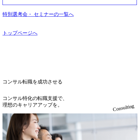
して、プロジェクト・メンバーの管理・運営を担う。プロ
nture.com/jp-ja/case-studies/song/prada-luxury-product-customizati
0x644.webp レバレジーズ株式会社 会社説明資料 (https://spea
ます ● インダストリー・ソリューションで区切られていな
ジェクト設計から管理・推進、クライアントとのコミュニ
on) 大正製薬：ITカーブアウト支援 (https://www.accenture.co
kerdeck.com/leverages/leverages-hui-she-shao-jie-zi-liao-zhong-tu-
い組織です(ワンプール制) ● 海外事業拠点をシンガポールに
特別選考会・ セミナーの一覧へ
ケーション、成果物の品質管理、メンバーの育成などを担
m/jp-ja/case-studies/consulting/taisho-pharmaceutical)（ストラテ
cai-yong-xiang-ke) 「働く人」「事業・サービス」「カルチャ
設立し、グローバル案件に対応するコンサルティング体制
当。 ● シニアマネージャー 主要なプロジェクトの責任者と
ジー & コンサルティング） ソフトバンク：初のオンライン
ー」など、レバレジーズのリアルを取り上げています！ (htt
を構築しています 東京都中央区八重洲2-2-1 東京ミッドタウ
して、マネージャーの管理、及びプロジェクト推進を担
開催「SoftBank World 2020」でマーケ＆営業のDX実現 (http
ps://melev.leverages.jp/) レバレジーズグローバル、大分県より
ン八重洲 八重洲セントラルタワー8階 受動喫煙対策 : 執務室
トップページへ
う。プロジェクト全体の品質管理や、会社経営の観点から
s://www.accenture.com/jp-ja/case-studies/communications-media/so
「外国人留学生等受入環境整備事業委託業務」を受託 (http
内禁煙、ビル内喫煙室あり WEB ・書類選考を通過された方
ftbank)（通信） 経済産業省：事業者の申請手続きを電子化
提案活動、社内トレーニングを実施。 ● アソシエイトパー
s://prtimes.jp/main/html/rd/p/000000612.000010591.html) レバレ
・すでに応募いただいている方で、書類選考を通過し面
する「保安ネット」を構築。省庁DXの先進事例を実現 (http
トナー 主要クライアントの責任者として、大規模/高難易度
ジーズ、モチベーション管理システム「NALYSYS」リリー
接・面談未実施の方 ● テクノロジーコンサルタント ・4年
s://www.accenture.com/jp-ja/case-studies/public-service/meti-indust
プロジェクトの統括管理・推進を担う。会社経営の観点か
ス (https://prtimes.jp/main/html/rd/p/000000622.000010591.html) Y
生大学卒業に限る ・大手総合コンサルティングファームのI
ry-safety-network)（公共サービス） カルビー：SAP HANAの
ら新規クライアント開拓や社内全体のトレーニング、ナレ
ouTube（【公式】レバレジーズCh） (https://www.youtube.co
Tコンサル部門におけるコンサルティング経験5年以上 ● 戦
導入で基幹システムを刷新 (https://www.accenture.com/jp-ja/ca
ッジマネジメントを実施。 ● パートナー 複数の主要クライ
m/@leveragesCh) レバレジーズで活躍するメンバー紹介！〜
略コンサルタント ・4年生大学卒業に限る ・以下のいずれ
se-studies/consumer-goods-services/calbee)（消費財・サービ
アントの統括責任者を担う。主に業界/テーマの有識者とし
管理職種編 〜 (https://www.youtube.com/watch?v=RETwZKac2
かの実務経験を有する方 - MBB及び戦略ファームでのコ
ス） 世界49カ国に約73万人以上（2024年5月時点）の社員を
てプロジェクト全体の品質担保やマネジメント全般を担
コンサル転職を成功させる
UI) レバレジーズで活躍するメンバー紹介！〜 営業職種編
ンサルティング経験2年以上 - BIG4のStrategy部門におけ
擁し、世界120以上の国の企業を顧客に売上641億ドルを誇
当。会社経営の観点から、統括管理を実施。 ● 執行役員 コ
〜 (https://www.youtube.com/watch?v=XJ7Eam0onXA) 創業以
るコンサルティング経験2年以上 ● 求める人物像 ・高いコ
る 日本では2.3万人以上の従業員を擁しており(会計系BIG4
ンサルタントの総括責任者として、プロジェクトに関わ
来黒字を維持し、急成長中でありながら安定した事業を展
コンサル特化の転職支援で、
ミュニケーション能力をお持ちの方 ・最新のトレンド・テ
を上回る規模感)、営業利益率も約15％と驚異的な数字とな
り、クライアントとのリレーションを発展・拡大させるこ
開し、高い安定性を持つ企業へと成長している 10年後に1兆
理想のキャリアアップを。
ーマや事例にキャッチアップし、バイタリティーを持って
っている、売上・従業員数共にこの8年間で4倍近くの成長
Consulting
とをミッションとする。自社へ提言の質を常に高く担保す
円を目指す日本にもなかなかないメガベンチャー。創業か
チャレンジできる方 ・自らコンサル業界やクライアント動
を遂げていることから、今後も高い成長が見込まれる 多く
る責任を担う。 ● 裁量権 弊社は2019年11月に設立され、成
ら黒字経営。年間130%成長 https://storage.googleapis.com/our-
向を把握し、クライアントや自社への提案などに積極的に
の技術者を抱えており、アビームコンサルティングに続い
長期といわれるフェーズにあります。 事業・組織を拡大し
vision-production.appspot.com/public/images/20251030164405_5c
関わることができる方 ・スケジューリング(優先順位付け含
て日本国内2番目にSAP認定コンサルタント制度の有資格者
ていく時期のため、メンバーや組織がスケールしていく過
527843-d227-4df8-b86c-5587f843fdf6_1200x471.webp https://stor
む)など、ビジネスベーシックスキルが習得できている方
数が多く、特にIT領域に強みを持つ グローバルのポジショ
age.googleapis.com/our-vision-production.appspot.com/public/imag
程を体感できます。 また、希望者はパートナー以外でも大
ンに自由に応募できる社内の転職ツール「キャリアズ・マ
es/20251030164946_dc0888f6-0539-4887-84d7-34c8d8544226_1
手役員の方へのセールスにも参加できる環境です。 自ら案