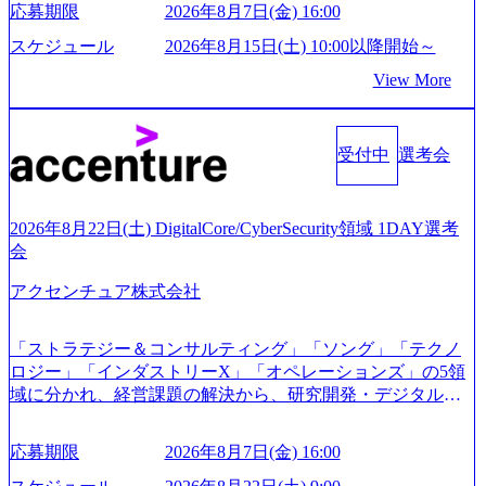
応募期限
2026年8月7日(金) 16:00
ますと幸いです ※1day選考会のご参加希望の方は、事前に
事業会社機能へ携われる可能性※SaaSプロダクト、地方創
GAB試験を受検いただきます(受験期限は1day選考会実施日
生、メディアなど リモート比率99%、福岡や北海道在中者
スケジュール
2026年8月15日(土) 10:00以降開始～
の3日前まで)。 ※ただし、30代以上のコンサルファーム経
もいて働きやすい環境※コンサルクラスから 製造業、金融
View More
験3年以上の方はGAB受検免除、書類選考のみ。 書類選考
業、通信業界に強みがあり、ヘルスケアな業界は広げてい
通過後に、GAB試験に合格している方へ1day選考会当日の
く予定 インセンティブ支給という他社にはない制度 ワンプ
ご案内をさせていただきます。 急速なグローバル化により
ール制を敷く、柔軟な組織 2026年8月15日(土) 10:00以降開
既存事業では成長戦略を描く事が困難になった大手企業を
受付中
選考会
始～ 2026年8月7日(金) 16:00 ※枠が限られておりますので、
サポートするため、新規事業立案や既存事業のトランスフ
ご応募いただいてもご対応できない可能性がございます ※
ォーメーション戦略を中心にコンサルティングサポートい
コンサルタント未経験 or IT未経験と判断させていただいた
たします。 (1)既存または新規大手事業会社から依頼された
ご応募者様については、1dayではなく通常選考でのご案内
2026年8月22日(土) DigitalCore/CyberSecurity領域 1DAY選考
「経営戦略」等のコンサルティング支援を行います。クラ
とさせていただきます ● 面接(1次・最終を一度の面接で実
会
イアントは各業界上位5社をターゲットとし、特にCXOクラ
施) ※面接終了しましたら、後日弊社担当者より結果につい
スから「新規事業戦略」「既存事業のトランスフォーメー
アクセンチュア株式会社
てご連絡させていただきます。 ● 一日で最終面接まで完了
ション」の依頼を多数いただいています。 (2)「SIerやPMO
する選考会となります 内定の判断がつかなかった場合、後
支援を積極的に獲得しない」、弊社がプライムである「戦
日面接や面談のお時間をいただく場合がございます ● 面
「ストラテジー＆コンサルティング」「ソング」「テクノ
略」案件をメインとしたコンサルティングを行います ＜プ
接、条件面談それぞれ最大1時間を想定しております ・実施
ロジー」「インダストリーX」「オペレーションズ」の5領
ロジェクト一部抜粋＞ ・海外事業(新規・既存)事業のビジ
前日までに日程およびURLを共有させていただきます ・面
域に分かれ、経営課題の解決から、研究開発・デジタル・
ネスモデル検討支援 ・金融領域におけるAIを活用した事業
接および条件面談ともに、どの時間開始となってもご対応
マーケティング・ITシステムの導入など、コンサルティン
戦略検討支援 ・新規ICT事業戦略策定支援 ・スマートシテ
いただけるよう、候補者様のご予定をご都合いただけます
グ領域からその実行的側面であるITサービスの提供まで一
ィ領域における地域活性アプリ企画支援及び実行支援 ・ロ
応募期限
2026年8月7日(金) 16:00
と幸いです ※1day選考会のご参加希望の方は、事前にGAB
貫して支援する総合系・IT系ファームである あらゆる産業
ボティクスソリューションを活用した事業戦略策定及び営
試験を受検いただきます(受験期限は1day選考会実施日の3日
において非常に良質な顧客基盤を築いており、Fortune Globa