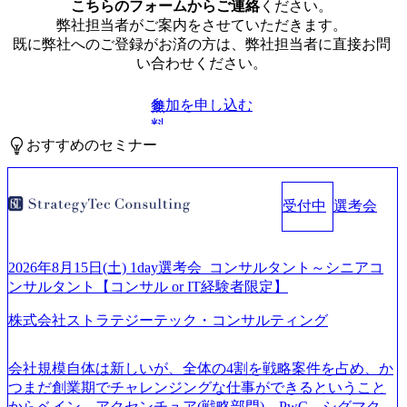
こちらのフォームからご連絡
ください。
弊社担当者がご案内をさせていただきます。
既に弊社へのご登録がお済の方は、弊社担当者に直接お問
い合わせください。
参加を申し込む
無
料
おすすめのセミナー
受付中
選考会
2026年8月15日(土) 1day選考会_コンサルタント～シニアコ
ンサルタント【コンサル or IT経験者限定】
株式会社ストラテジーテック・コンサルティング
会社規模自体は新しいが、全体の4割を戦略案件を占め、か
つまだ創業期でチャレンジングな仕事ができるということ
からベイン、アクセンチュア(戦略部門)、PwC、シグマクシ