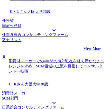
K・Uさん
大阪大学
26歳
外務省
国家公務員
外資系総合コンサルティングファーム
アナリスト
View More
消費財メーカーでの4年間の海外駐在を経て新たなチャ
レンジを求め、SCM領域の上流を目指してコンサルタ
ントへ転職
I・Kさん
大阪大学
38歳
消費財メーカー
SCM部門
日系総合コンサルティングファーム