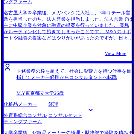
ングファーム
名古屋大学を卒業後、メガバンクに入社し、3年リテール営
業を担当したのち、法人営業を担当しました。法人営業では
主に中堅企業を対象に融資の提案を行っていました。 業務
がルーティン化して飽きてしまったことです。 M&Aのサポ
ートや融資の提案などはやりがいがあったのですが、日々の
提案資料作成や報告業務に追われて業務がルーティン化して
しまいました。加えて、金融商品の売上ノルマが厳しくクラ
View More
イアントとの本質的な関係構築が難しいと感じていました。
FASコンサルタントが担当する事業再生プロジェクトの事例
を紹介している投稿をSNSで見つけたことがきっかけです。
財務業務の枠を超えて、社会に影響力を持つ仕事を目
そもそもFAS系コンサルティングファームの種類自体よく知
指してメーカー経理からコンサルタントへ転職
らなかったのですが、企業経営の重要な意思決定に関われる
ことや、自身の法人営業の中で培った財務に関する知識や経
M.Y
東京都立大学
26歳
験が活かせそうだということから、非常に魅力的に感じまし
た。 1社です。 doda経由のスカウトから面談のお話をいただ
化粧品メーカー
経理
いたのですが、各ファームと強力なコネクションを持ってい
るという紹介文に惹かれてお話しすることにしました。稲田
外資系総合コンサル
コンサルタント
さんは私のFAS系コンサルティングファームに転職したいと
ティングファーム
いう思いをしっかりと理解してくださった上で、そのために
必要な準備を整理して教えてくださりました。この方に頼め
大学卒業後、化粧品メーカーの経理・財務部で経験を積みま