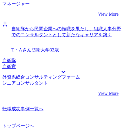
マネージャー
View More
自衛隊から民間企業への転職を果たし、組織人事分野
でのコンサルタントとして新たなキャリアを築く
T・Aさん
防衛大学
32歳
自衛隊
自衛官
外資系総合コンサルティングファーム
シニアコンサルタント
View More
転職成功事例一覧へ
トップページへ