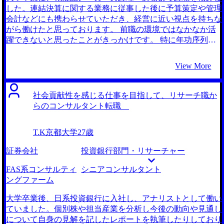
ば間違いないと思い、支援をお願いすることにしました。
した。連結決算に関する業務に従事した後に予算策定や管理
ファームとのコネクションが強みだとは伺っていましたが、
会計などにも携わらせていただき、経営に近い視点を持ちな
実際本当に沢山の求人を提示いただきました。おかげで各フ
がら働けたと思っております。 前職の環境ではなかなか活
ァームの待遇やカルチャーなどを比較検討することができま
躍できないと思ったことがきっかけです。 特に年功序列の
した。 FAS系コンサルティングファームの中でも事業再生
環境が強く、若手の意見が反映されにくい状況でした。新し
支援に強みを持つファームに内定できたことですね。私自身
い財務管理システムの導入提案をした際にも、上司からの反
View More
FASに興味を持ったきっかけが事業再生プロジェクトだった
対があり実現できませんでした。 同級生が外資系コンサル
ので、転職先でも似たプロジェクトに取り組めそうで楽しみ
ティングファームに転職した話を直接聞いたことがきっかけ
です。 特に転職活動初期は、面接で緊張して志望動機を上
です。クライアント企業のグローバル展開にあたり、マーケ
社会貢献性を感じる仕事を目指して、リサーチ職か
手く伝えられないことがありました。面接回数を重ねる中で
ティング戦略立案の支援を行っていると聞きました。自分も
らのコンサルタント転職
慣れていったのですが、比較的志望度の高いファームから応
そのような大規模なプロジェクトに携わり、社会にインパク
募してしまったのが心残りです。 転職前は年収600万円、転
トを与える仕事をしたいと感じました。 2社です。 稲田さん
T.K
京都大学
27歳
職後は年収750万円になりました。
の初回面談が印象的でした。 短期的なキャリア形成ではな
く、長期的に見て「何を達成したいのか？」「その為にコン
証券会社
投資銀行部門・リサーチャー
サルタントは最適か？」という質問をしていただき、将来の
ビジョンに親身に向き合っていただきました。とても信頼で
FAS系コンサルティ
シニアコンサルタント
きる方だと感じ、引き続き支援をお願いしました。 コンサ
ングファーム
ルティングファームへの転職支援の実績が豊富で、ノウハウ
が蓄積されている会社だと感じました。私のような化粧品メ
大学卒業後、日系投資銀行に入社し、アナリストとして働い
ーカー出身の方や、経理出身の方の事例も紹介頂き、とても
ていました。個別株や担当産業を分析し今後の動向や見通し
参考になりました。 化粧品業界自体は好きだったので、そ
について自身の見解を記したレポートを執筆したりしており