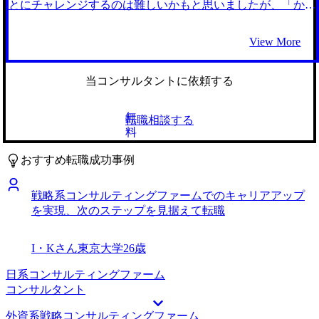
人が豊富で、自分とマッチした仕事を紹介していただけると
とにチャレンジするのは難しいかもと思いましたが、「かな
感じました。 FAS系コンサルティングファームは認知して
り専門的な知見を持っているから転職もできるのでは」と友
いたものの、私の金融業界の知識・経験やリサーチ能力が活
人にアドバイスをもらったので、最後のチャンスだと思って
View More
かせるファームだと教えていただき、志望度がかなり高まり
挑みました。 今から別の事業会社に転職するのは、色々な
ました。1人で転職活動をしていては選ばない選択肢だった
意味でメリットが薄いと感じていました。事業会社独特のカ
と思うので、紹介くださった稲田さんには感謝しかありませ
ルチャーに馴染んだり、ビジネスを深く理解するのはかなり
当コンサルタントに依頼する
ん。 面接を受ける中で業界の理解が深まり、自分のやりた
大変だと分かっていたのは、長く事業会社にいたからかもし
い業務内容と本当にマッチしていることが分かったことが何
れません。 それであればフラットにプロジェクトに向き合
無
転職相談する
より良かったです。面接いただいたコンサルタントのほとん
って新しいスキルが身につく環境が良いと考え、コンサル転
料
どの方が「クライアントに感謝される仕事だ」とおっしゃっ
職を考えました。また、SCMという領域自体は好きなの
ており、他社貢献を実感できる仕事がしたいという自分の思
で、その中でさらに上流にチャレンジしたい思いもありまし
おすすめ転職成功事例
いと合致していました。 前職が忙しいことを理由に、転職
た。 5社です。 年齢的に未経験での転職はかなり厳しいとい
活動に時間を回せないタイミングがあったことが反省点で
うことは覚悟していましたが、担当いただいた稲田さんが直
戦略系コンサルティングファームでのキャリアアップ
す。時間がない中でも効率的に面接準備をするやり方を模索
近で40歳のコンサルタント未経験の方を大手ファームに支援
を実現、次のステップを見据えて転職
するべきでした。 転職前は年収1000万円、転職後は年収
した実績をお持ちであったことから、そのノウハウを提供い
1200万円になりました 最初は事業再生系のプロジェクトに
ただけると考えました。 他に話を伺ったエージェントで
アサインされたので、まずはこのプロジェクトでしっかりと
は、年齢の部分で難色を示されることもあったのですが、
I・Kさん
東京大学
26歳
結果を残したいと考えています。長期的にはパートナーまで
MyVisionの場合はそういったこともなく、前向きにコンサル
昇進することを目指し、専門性を高めていきたいと思ってい
ティングファームへ転職に臨めると感じました。 30後半は
日系コンサルティングファーム
ます。
ポテンシャルは見てもらえず、即戦力性をどれだけアピール
コンサルタント
できるか、ということを口酸っぱく叩き込んでいただきまし
外資系戦略コンサルティングファーム
た。現実的なアドバイスを頂けたことで、地に足つけた準備