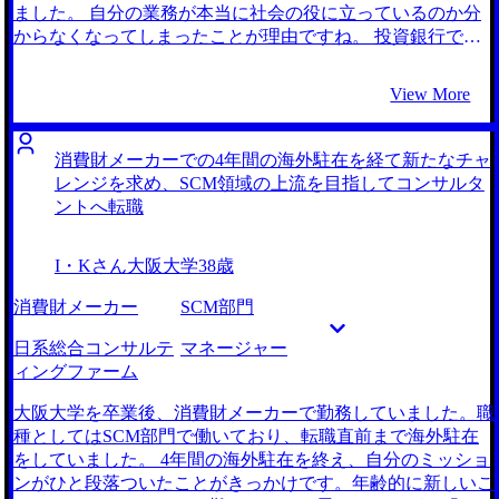
の業界に継続して関われるファームに内定を頂いたことで
ました。 自分の業務が本当に社会の役に立っているのか分
す。業界の知見をどうアピールする方法も稲田さんに教えて
からなくなってしまったことが理由ですね。 投資銀行でリ
頂いたので、それが高い評価に繋がったと思っています。
サーチャーとして働いていましたが、自分のリサーチ結果が
第一志望のファームに内定を頂いたので特に悪かったことは
何に用いられているのか、本当に役に立っているのかが不透
View More
ありません。大満足の転職活動でした。 転職前は年収500万
明なことが多かったです。「リサーチした結果わかったこと
円、転職後は年収650万円になりました 稲田さんとの面談を
で誰かを動かす」という経験は難しかったので、結果的に社
通じて、将来は事業責任者になるという目標ができました。
会へのインパクトをあまり感じることができませんでした。
消費財メーカーでの4年間の海外駐在を経て新たなチャ
そのためにもコンサルタントとして問題解決能力やマネジメ
前職で協働したコンサルタントの仕事ぶりに感銘を受けたこ
レンジを求め、SCM領域の上流を目指してコンサルタ
ント能力を高めたいと思っています。
とがきっかけです。証券会社全体の戦略を見直すための事業
ントへ転職
環境調査や、事業ポートフォリオの改善案など経営を左右す
る提案を行なっていました。自分もそのような上流の仕事に
I・Kさん
大阪大学
38歳
携わりたいと強く感じ、コンサルタントへの転職を決意しま
した。 3社です。 稲田さんとお話しする中で、他のエージェ
消費財メーカー
SCM部門
ントよりも誠実さを感じたことが理由です。 私の現職の不
満をしっかりとヒアリングしていただいた上で、本当にコン
日系総合コンサルテ
マネージャー
サルタントが最適な選択なのかをさまざまな観点から考えて
ィングファーム
いただきました。マーケティング職や企画職も転職先の候補
に上がってきたのですが、様々な企業に貢献したいという思
大阪大学を卒業後、消費財メーカーで勤務していました。職
いが強いことに気づき、やはりコンサルタントとして活躍し
種としてはSCM部門で働いており、転職直前まで海外駐在
たいという思いが強まりました。非常に有意義な面談となっ
をしていました。 4年間の海外駐在を終え、自分のミッショ
たので、そのまま支援をお願いすることに決めました。 求
ンがひと段落ついたことがきっかけです。年齢的に新しいこ