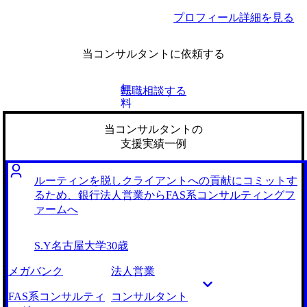
プロフィール詳細を見る
当コンサルタントに依頼する
無
転職相談する
料
当コンサルタントの
支援実績一例
ルーティンを脱しクライアントへの貢献にコミットす
るため、銀行法人営業からFAS系コンサルティングフ
ァームへ
S.Y
名古屋大学
30歳
メガバンク
法人営業
FAS系コンサルティ
コンサルタント