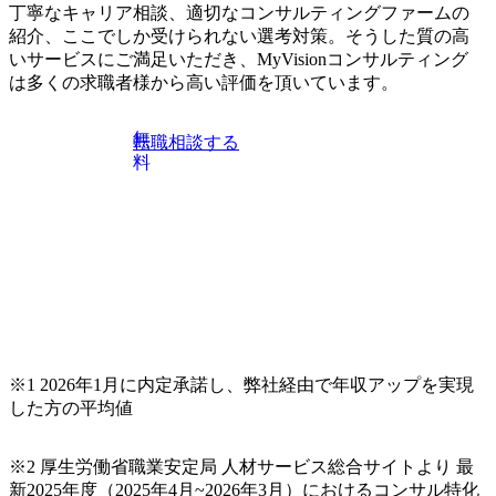
丁寧なキャリア相談、適切なコンサルティングファームの
紹介、ここでしか受けられない選考対策。そうした質の高
いサービスにご満足いただき、MyVisionコンサルティング
は多くの求職者様から高い評価を頂いています。
無
転職相談する
料
※1 2026年1月に内定承諾し、弊社経由で年収アップを実現
した方の平均値
※2 厚生労働省職業安定局 人材サービス総合サイトより 最
新2025年度（2025年4月~2026年3月）におけるコンサル特化