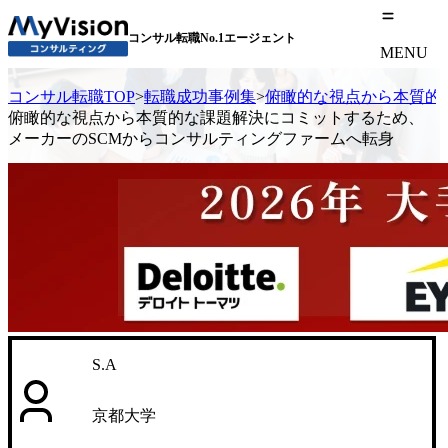
コンサル転職No.1エージェント
MENU
コンサル転職TOP
>
転職成功事例集
>
俯瞰的な視点から本質的
俯瞰的な視点から本質的な課題解決にコミットするため、
メーカーのSCMからコンサルティングファームへ転身
S.A
京都大学