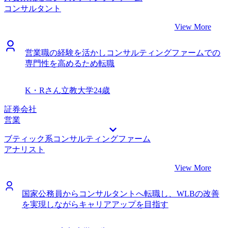
コンサルタント
ができたのではないかと振り返っています。 即戦力性をア
ピールするために、職務経歴書の内容や面接の想定回答の修
View More
正でかなり助けていただきました。コンサルファームの
SCM部門での案件事例を踏まえ、今までの経験をどうコン
営業職の経験を活かしコンサルティングファームでの
サルで活かすのかというストーリー作りに協力いただき、非
専門性を高めるため転職
常にありがたかったです。 そもそも書類選考すら通らない
のではと思っていましたが、3社書類通過と想像以上に評価
されたことです。一時期WMS導入に携わっていましたが、
K・Rさん
立教大学
24歳
コンサルタントの現場でも活きるはずと稲田さんにご指摘い
ただき、書類でもプッシュしたのが効果的だったと分析して
証券会社
います。面接でもWMS関連の話はかなり感触が良かったの
営業
で、プロの力を借りて正解だったと思っています。 いまさ
ブティック系コンサルティングファーム
ら言っても仕方がないですが、後5年早く転職活動していた
アナリスト
らもっと楽だったと思います。たまたま今の採用ニーズと合
致したから採用してもらえましたが、市況が良くなかったら
View More
今回の内定はなかったのではないかと思いました。 転職前
は年収800万円、転職後は年収1100万円になりました。 マネ
ージャーという望外のオファーをいただき、うれしいのと同
国家公務員からコンサルタントへ転職し、WLBの改善
時に正直かなり緊張している部分があります。自分の下で働
を実現しながらキャリアアップを目指す
くメンバーは新卒プロパー組も多く、非常に優秀と聞いてま
すので、彼らに負けないように自分がこれまで培った専門的