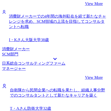
View More
消費財メーカーでの4年間の海外駐在を経て新たなチャ
レンジを求め、SCM領域の上流を目指してコンサルタ
ントへ転職
I・Kさん
大阪大学
38歳
消費財メーカー
SCM部門
日系総合コンサルティングファーム
マネージャー
View More
自衛隊から民間企業への転職を果たし、組織人事分野
でのコンサルタントとして新たなキャリアを築く
T・Aさん
防衛大学
32歳