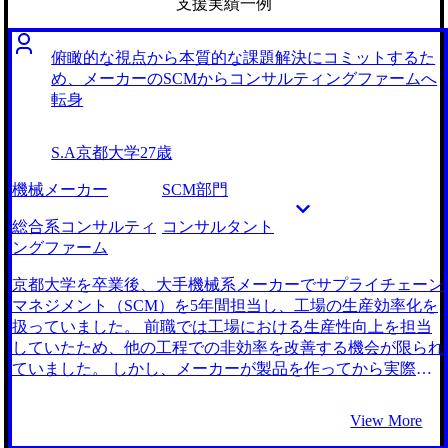
支援実績一例
俯瞰的な視点から本質的な課題解決にコミットするた
め、メーカーのSCMからコンサルティングファームへ
転身
S.A
京都大学
27歳
機械メーカー
SCM部門
総合系コンサルティ
コンサルタント
ングファーム
京都大学を卒業後、大手機械系メーカーでサプライチェーン
マネジメント（SCM）を5年間担当し、工場の生産効率化を
扱っていました。 前職では工場における生産性向上を担当
していたため、他の工程での非効率を改善する機会が限られ
ていました。 しかし、メーカーが製品を作ってから実際に
世に出るまでには、調達・加工・製造・流通など、多様なフ
ェーズがあり、ボトルネックとなっている工程は各社・製品
View More
によって様々です。そのため、企業の生産プロセスを俯瞰し