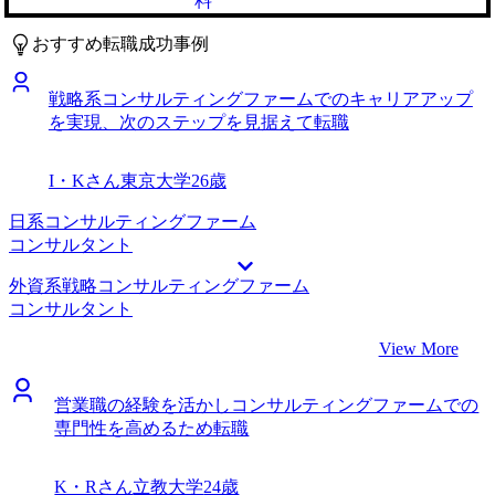
料
職を考えました。また、SCMという領域自体は好きなの
で、その中でさらに上流にチャレンジしたい思いもありまし
おすすめ転職成功事例
た。 5社です。 年齢的に未経験での転職はかなり厳しいとい
うことは覚悟していましたが、担当いただいた稲田さんが直
戦略系コンサルティングファームでのキャリアアップ
近で40歳のコンサルタント未経験の方を大手ファームに支援
を実現、次のステップを見据えて転職
した実績をお持ちであったことから、そのノウハウを提供い
ただけると考えました。 他に話を伺ったエージェントで
は、年齢の部分で難色を示されることもあったのですが、
I・Kさん
東京大学
26歳
MyVisionの場合はそういったこともなく、前向きにコンサル
ティングファームへ転職に臨めると感じました。 30後半は
日系コンサルティングファーム
ポテンシャルは見てもらえず、即戦力性をどれだけアピール
コンサルタント
できるか、ということを口酸っぱく叩き込んでいただきまし
外資系戦略コンサルティングファーム
た。現実的なアドバイスを頂けたことで、地に足つけた準備
コンサルタント
ができたのではないかと振り返っています。 即戦力性をア
ピールするために、職務経歴書の内容や面接の想定回答の修
View More
正でかなり助けていただきました。コンサルファームの
SCM部門での案件事例を踏まえ、今までの経験をどうコン
営業職の経験を活かしコンサルティングファームでの
サルで活かすのかというストーリー作りに協力いただき、非
専門性を高めるため転職
常にありがたかったです。 そもそも書類選考すら通らない
のではと思っていましたが、3社書類通過と想像以上に評価
されたことです。一時期WMS導入に携わっていましたが、
K・Rさん
立教大学
24歳