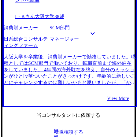
ントへ転職
募してしまったのが心残りです。 転職前は年収600万円、転
トを与える仕事をしたいと感じました。 2社です。 稲田さん
職後は年収750万円になりました。
の初回面談が印象的でした。 短期的なキャリア形成ではな
I・Kさん
大阪大学
38歳
く、長期的に見て「何を達成したいのか？」「その為にコン
サルタントは最適か？」という質問をしていただき、将来の
消費財メーカー
SCM部門
ビジョンに親身に向き合っていただきました。とても信頼で
きる方だと感じ、引き続き支援をお願いしました。 コンサ
日系総合コンサルテ
マネージャー
ルティングファームへの転職支援の実績が豊富で、ノウハウ
ィングファーム
が蓄積されている会社だと感じました。私のような化粧品メ
ーカー出身の方や、経理出身の方の事例も紹介頂き、とても
大阪大学を卒業後、消費財メーカーで勤務していました。職
参考になりました。 化粧品業界自体は好きだったので、そ
種としてはSCM部門で働いており、転職直前まで海外駐在
の業界に継続して関われるファームに内定を頂いたことで
をしていました。 4年間の海外駐在を終え、自分のミッショ
す。業界の知見をどうアピールする方法も稲田さんに教えて
ンがひと段落ついたことがきっかけです。年齢的に新しいこ
頂いたので、それが高い評価に繋がったと思っています。
とにチャレンジするのは難しいかもと思いましたが、「かな
第一志望のファームに内定を頂いたので特に悪かったことは
り専門的な知見を持っているから転職もできるのでは」と友
ありません。大満足の転職活動でした。 転職前は年収500万
人にアドバイスをもらったので、最後のチャンスだと思って
View More
円、転職後は年収650万円になりました 稲田さんとの面談を
挑みました。 今から別の事業会社に転職するのは、色々な
通じて、将来は事業責任者になるという目標ができました。
意味でメリットが薄いと感じていました。事業会社独特のカ
そのためにもコンサルタントとして問題解決能力やマネジメ
ルチャーに馴染んだり、ビジネスを深く理解するのはかなり
当コンサルタントに依頼する
ント能力を高めたいと思っています。
大変だと分かっていたのは、長く事業会社にいたからかもし
れません。 それであればフラットにプロジェクトに向き合
無
転職相談する
って新しいスキルが身につく環境が良いと考え、コンサル転