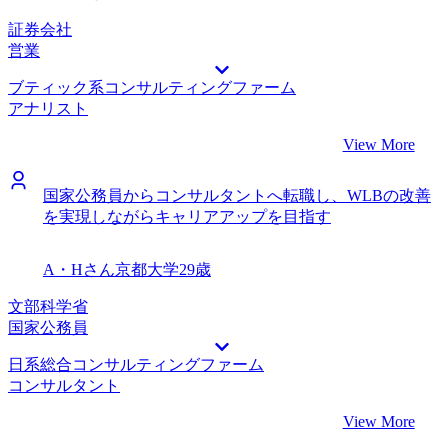
コンサルタントの現場でも活きるはずと稲田さんにご指摘い
ただき、書類でもプッシュしたのが効果的だったと分析して
証券会社
います。面接でもWMS関連の話はかなり感触が良かったの
営業
で、プロの力を借りて正解だったと思っています。 いまさ
ブティック系コンサルティングファーム
ら言っても仕方がないですが、後5年早く転職活動していた
アナリスト
らもっと楽だったと思います。たまたま今の採用ニーズと合
致したから採用してもらえましたが、市況が良くなかったら
View More
今回の内定はなかったのではないかと思いました。 転職前
は年収800万円、転職後は年収1100万円になりました。 マネ
ージャーという望外のオファーをいただき、うれしいのと同
国家公務員からコンサルタントへ転職し、WLBの改善
時に正直かなり緊張している部分があります。自分の下で働
を実現しながらキャリアアップを目指す
くメンバーは新卒プロパー組も多く、非常に優秀と聞いてま
すので、彼らに負けないように自分がこれまで培った専門的
A・Hさん
京都大学
29歳
な知見でバリューを発揮していきたいと考えています。
文部科学省
国家公務員
日系総合コンサルティングファーム
コンサルタント
View More