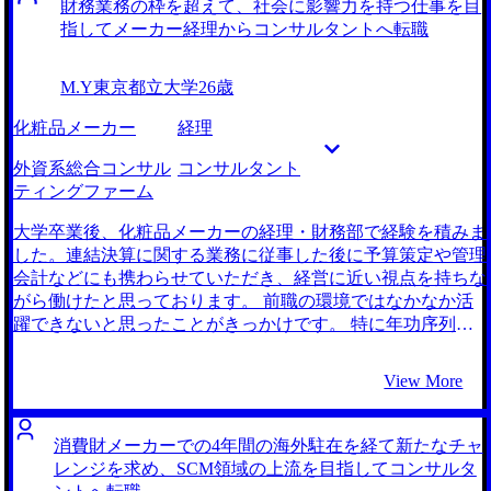
財務業務の枠を超えて、社会に影響力を持つ仕事を目
であった私にとっては心強いパートナーでした。各ファーム
そもそもFAS系コンサルティングファームの種類自体よく知
指してメーカー経理からコンサルタントへ転職
の詳細な業務内容や長所・短所をお伝えしていただき、自分
らなかったのですが、企業経営の重要な意思決定に関われる
自身のビジョンに最も近いファームを選ぶことができまし
ことや、自身の法人営業の中で培った財務に関する知識や経
M.Y
東京都立大学
26歳
た。ありがとうございました。 自分の価値観や希望を明確
験が活かせそうだということから、非常に魅力的に感じまし
にするために時間を割きました。それにより、選考の際に確
た。 1社です。 doda経由のスカウトから面談のお話をいただ
化粧品メーカー
経理
信を持って意思決定ができたことが良かったです。 複数社
いたのですが、各ファームと強力なコネクションを持ってい
の選考スケジュールを調整するのが難しく、タイミングを見
るという紹介文に惹かれてお話しすることにしました。稲田
外資系総合コンサル
コンサルタント
誤りかけたことがありました。稲田さんのアドバイスのおか
さんは私のFAS系コンサルティングファームに転職したいと
ティングファーム
げで事なきを得ましたが、計画的に時間を使うことが重要だ
いう思いをしっかりと理解してくださった上で、そのために
と学びました。 転職前は年収680万円、転職後は年収800万
必要な準備を整理して教えてくださりました。この方に頼め
大学卒業後、化粧品メーカーの経理・財務部で経験を積みま
円になりました。
ば間違いないと思い、支援をお願いすることにしました。
した。連結決算に関する業務に従事した後に予算策定や管理
ファームとのコネクションが強みだとは伺っていましたが、
会計などにも携わらせていただき、経営に近い視点を持ちな
実際本当に沢山の求人を提示いただきました。おかげで各フ
がら働けたと思っております。 前職の環境ではなかなか活
ァームの待遇やカルチャーなどを比較検討することができま
躍できないと思ったことがきっかけです。 特に年功序列の
した。 FAS系コンサルティングファームの中でも事業再生
環境が強く、若手の意見が反映されにくい状況でした。新し
支援に強みを持つファームに内定できたことですね。私自身
い財務管理システムの導入提案をした際にも、上司からの反
View More
FASに興味を持ったきっかけが事業再生プロジェクトだった
対があり実現できませんでした。 同級生が外資系コンサル
ので、転職先でも似たプロジェクトに取り組めそうで楽しみ
ティングファームに転職した話を直接聞いたことがきっかけ
です。 特に転職活動初期は、面接で緊張して志望動機を上
です。クライアント企業のグローバル展開にあたり、マーケ
消費財メーカーでの4年間の海外駐在を経て新たなチャ
手く伝えられないことがありました。面接回数を重ねる中で
ティング戦略立案の支援を行っていると聞きました。自分も
レンジを求め、SCM領域の上流を目指してコンサルタ
慣れていったのですが、比較的志望度の高いファームから応
そのような大規模なプロジェクトに携わり、社会にインパク