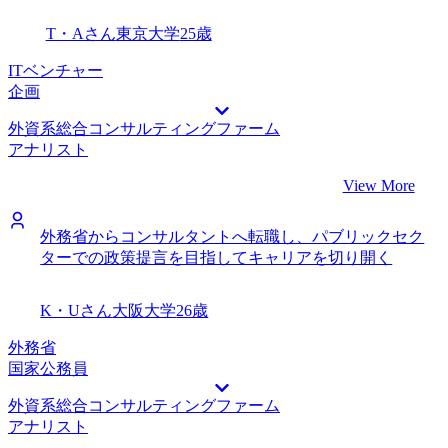
T・Aさん
東京大学
25歳
ITベンチャー
企画
外資系総合コンサルティングファーム
アナリスト
View More
外務省からコンサルタントへ転職し、パブリックセク
ターでの政策提言を目指してキャリアを切り開く
K・Uさん
大阪大学
26歳
外務省
国家公務員
外資系総合コンサルティングファーム
アナリスト