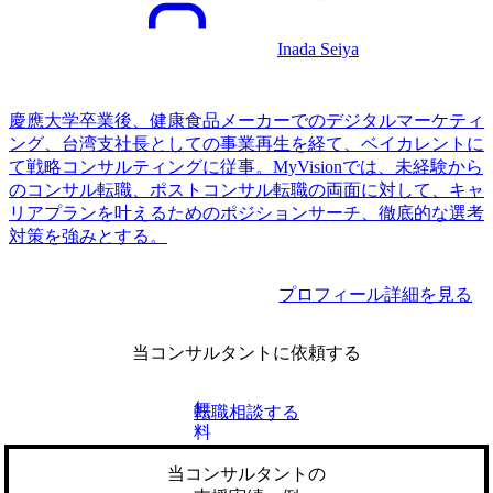
Inada Seiya
慶應大学卒業後、健康食品メーカーでのデジタルマーケティ
ング、台湾支社長としての事業再生を経て、ベイカレントに
て戦略コンサルティングに従事。MyVisionでは、未経験から
のコンサル転職、ポストコンサル転職の両面に対して、キャ
リアプランを叶えるためのポジションサーチ、徹底的な選考
対策を強みとする。
プロフィール詳細を見る
当コンサルタントに依頼する
無
転職相談する
料
当コンサルタントの