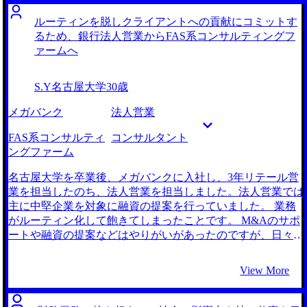
たうえで、本質的な課題を抱える部分にアプローチをしたい
という気持ちが強くなりました。 同時に、企業を問わない
ルーティンを脱しクライアントへの貢献にコミットす
サプライチェーン上の問題として、近年運送業で起きている
るため、銀行法人営業からFAS系コンサルティングフ
人手不足や運輸コストの増大を踏まえた、サステナブルな
ァームへ
SCMの構築にも関心があったのですが、そうした問題を解
決するためには自身の所属する企業の中での改善だけでは限
S.Y
名古屋大学
30歳
界があると考えていたため、業界全体に対して働きかけられ
る仕事がしたいと考えるようになりました。 コンサルティ
メガバンク
法人営業
ングファームに転職した友人から、異なる業界の戦略策定や
業務プロセス改善に次々と携わり、経営陣と直接対話しなが
FAS系コンサルティ
コンサルタント
ら進める仕事に非常にやりがいを感じていると聞きました。
ングファーム
特にサプライチェーンの改善を担うセクターが存在するファ
ームを魅力的に感じました。 初めての転職活動で不安もあ
名古屋大学を卒業後、メガバンクに入社し、3年リテール営
ったので、色々なエージェントの話を聞きたく、4社の話を
業を担当したのち、法人営業を担当しました。法人営業では
聞きました。 MyVisionさんはコンサルティングファームに
主に中堅企業を対象に融資の提案を行っていました。 業務
ついて豊富な情報や転職支援経験を持っており、特に私のよ
がルーティン化して飽きてしまったことです。 M&Aのサポ
うな異なる業界からコンサルタントに転職する人にも適切な
ートや融資の提案などはやりがいがあったのですが、日々の
アドバイスをしてくれると感じました。 各ファームの文化
提案資料作成や報告業務に追われて業務がルーティン化して
やビジョンについて深く理解しており、自分に最も合った選
しまいました。加えて、金融商品の売上ノルマが厳しくクラ
View More
択肢を提案してくれたことが決め手となりました。担当の稲
イアントとの本質的な関係構築が難しいと感じていました。
田さんが私の望む業務を理解し、志望ファーム選びから的確
FASコンサルタントが担当する事業再生プロジェクトの事例
にサポートしてくれました。 非常に丁寧で、初めての転職
を紹介している投稿をSNSで見つけたことがきっかけです。