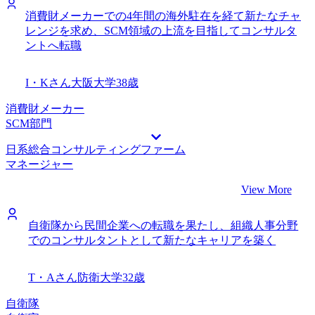
消費財メーカーでの4年間の海外駐在を経て新たなチャ
レンジを求め、SCM領域の上流を目指してコンサルタ
ントへ転職
I・Kさん
大阪大学
38歳
消費財メーカー
SCM部門
日系総合コンサルティングファーム
マネージャー
View More
自衛隊から民間企業への転職を果たし、組織人事分野
でのコンサルタントとして新たなキャリアを築く
T・Aさん
防衛大学
32歳
自衛隊