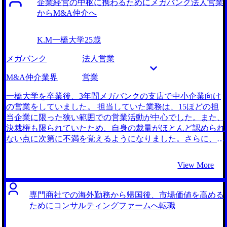
企業経営の中枢に携わるためにメガバンク法人営業
となった不満を全て解消してくれる仕事ではないかと感じた
からM&A仲介へ
からです。 また、コンサルティングファームの市場規模は
ある記事によると年率20%を超えているとのことでした。自
K.M
一橋大学
25歳
身が働く会社への不安を感じることも少ないだろうと思った
こともコンサルティングファームに興味を持った理由の一つ
メガバンク
法人営業
です。 大手エージェントとMyVisionさんの計2社と面談を行
いました。 担当の坂口さんが、私の描くキャリアを受け止
M&A仲介業界
営業
め、さまざまな選択肢を提示してくださっていると感じたか
らです。Myvisionさんはコンサルティングファームの知見が
一橋大学を卒業後、3年間メガバンクの支店で中小企業向け
深く、多数のファームを幅広く紹介してくださいました。そ
の営業をしていました。 担当していた業務は、15ほどの担
して、私の経験や紹介いただいたファームごとの反応を見な
当企業に限った狭い範囲での営業活動が中心でした。また、
がら、最適な転職活動のプランを提案してくださったので、
決裁権も限られていたため、自身の裁量がほとんど認められ
ここなら自分の転職を任せることができそうだと考え、
ない点に次第に不満を覚えるようになりました。さらに、現
MyVisionさんを選択いたしました。 マンツーマンの面接対
状の業務では企業経営の中枢に関わるような大きな決断に関
策が特に充実していたように感じています。初めてのケース
わる機会がなく、より大きな権限を持ち、そして企業経営の
View More
面接を受けるにあたって、上手く話せない・考えられないと
分岐点に関わるような仕事に挑戦したいという思いが強まっ
いう悩みを抱えていました。しかし、坂口さんのマンツーマ
ていきました。 当初は経営戦略や業務改善に深く関わるこ
ンの面接対策でフィードバックを頂きながら進められ、また
とができるコンサルティングファームへの転職を検討してい
専門商社での海外勤務から帰国後、市場価値を高める
悩みも気軽に相談できたことで、最終的には自信をもって面
ました。しかしながら、MyVisionさんからM&A仲介会社を
ためにコンサルティングファームへ転職
接に臨むことができました。 MyVisionさんの業界知見の深
ご紹介いただいた際、より権限を持ちながら営業に携わるこ
さのおかげで、どの企業が私の志向に合いそうか、志望順位
とができ、かつ企業買収を通じた経営再編に直接関与できる