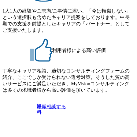
1人1人の経験やご志向/ご事情に添い、「今は転職しない」
という選択肢も含めたキャリア提案をしております。中長
期での支援を前提としたキャリアの「パートナー」として
ご支援いたします。
利用者様による高い評価
丁寧なキャリア相談、適切なコンサルティングファームの
紹介、ここでしか受けられない選考対策。そうした質の高
いサービスにご満足いただき、MyVisionコンサルティング
は多くの求職者様から高い評価を頂いています。
無
転職相談する
料