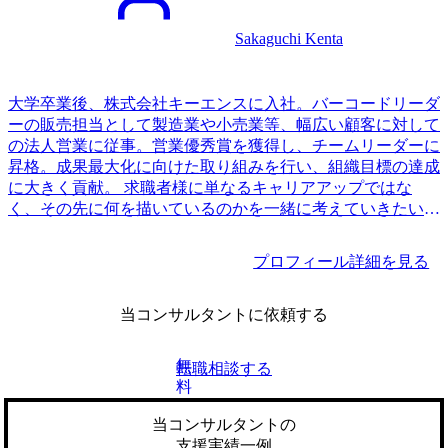
Sakaguchi Kenta
大学卒業後、株式会社キーエンスに入社。バーコードリーダ
ーの販売担当として製造業や小売業等、幅広い顧客に対して
の法人営業に従事。営業優秀賞を獲得し、チームリーダーに
昇格。成果最大化に向けた取り組みを行い、組織目標の達成
に大きく貢献。 求職者様に単なるキャリアアップではな
く、その先に何を描いているのかを一緒に考えていきたいと
いう思いから、MyVisionに参画。
プロフィール詳細を見る
当コンサルタントに依頼する
無
転職相談する
料
当コンサルタントの
支援実績一例