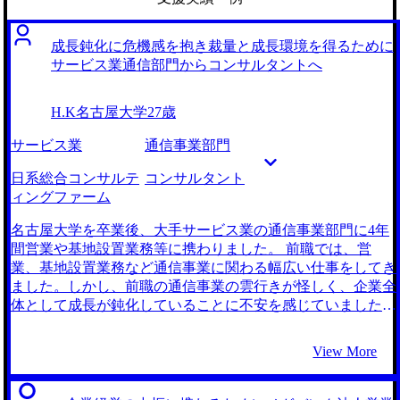
成長鈍化に危機感を抱き裁量と成長環境を得るために
サービス業通信部門からコンサルタントへ
H.K
名古屋大学
27歳
サービス業
通信事業部門
日系総合コンサルテ
コンサルタント
ィングファーム
名古屋大学を卒業後、大手サービス業の通信事業部門に4年
間営業や基地設置業務等に携わりました。 前職では、営
業、基地設置業務など通信事業に関わる幅広い仕事をしてき
ました。しかし、前職の通信事業の雲行きが怪しく、企業全
体として成長が鈍化していることに不安を感じていました。
また、業務内容がルーティン化しており、個々の裁量が限ら
れている点に大きな不満を感じるようになりました。 その
View More
ため、裁量を持って企業の事業成長のために働ける仕事をし
たいと考えるようになりました。 若いうちから経営層と直
接関わり、事業支援を行うことができ、私の転職のきっかけ