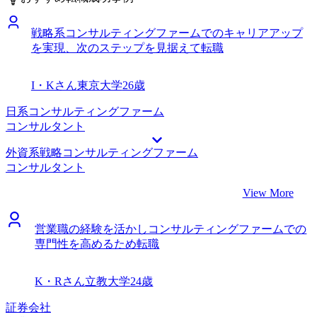
ることができたと思います。 特に後悔などはありません
ても話しやすく親近感がありました。 コンサルタントとし
が、コンサルティングファームも並行して受けてみてもよか
て実績を積んで行けば、将来的に事業会社からいいポジショ
戦略系コンサルティングファームでのキャリアアップ
ったかもしれません。 転職前は年収500万円、転職後は年収
ンのオファーが来ることも珍しくないことを教えていただ
を実現、次のステップを見据えて転職
720万円になりました。
き、前向きに転職をしようと思いました。 コンサルティン
グファームについてほとんど分からない状態で相談をしたの
で、そもそもコンサルタントが何をやっているのか、どんな
I・Kさん
東京大学
26歳
会社があるのかなど初歩的なところから、プロモーションの
仕組みや中長期的なキャリアパスについても丁寧に教えてい
日系コンサルティングファーム
ただきました。非常に分かりやすいスライドを投影していた
コンサルタント
だき、ありがたかったです。 海外にいながらの転職活動だ
外資系戦略コンサルティングファーム
ったので、web面接を活用して進めることができました。当
コンサルタント
然時差の問題もあったのですが、坂口さんは私の生活リズム
に合わせてくれて、日本時間の深夜帯でも対応してくれまし
View More
た。感謝しかありません。 良かった点とも被りますが、や
はり時差があったので面接日程の調整には苦労をしました。
営業職の経験を活かしコンサルティングファームでの
特に面談回数が多い企業の選考には苦労しました。 転職前
専門性を高めるため転職
は年収600万円、転職後は年収750万円になりました。 まず
は国内の案件をやりながら、自分のコンサルタントとしての
スキルを磨きたいです。コンサルタントとしてのデリバリー
K・Rさん
立教大学
24歳
能力に自信と実績がついてきたら、海外経験で培った英語力
を活かして、グローバル案件にも取り組みたいです。
証券会社