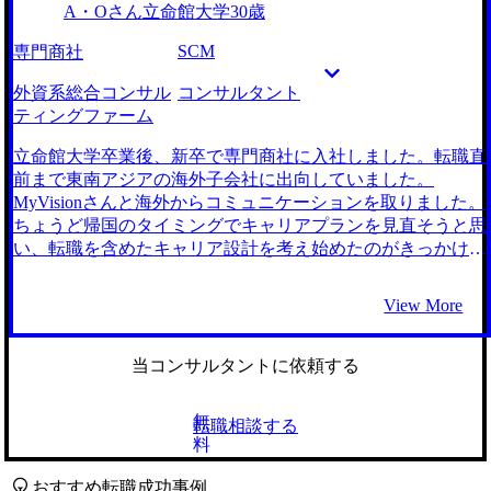
A・Oさん
立命館大学
30歳
を明確化することができ、転職活動のモチベーションを安定
点に強く惹かれました。M&A仲介という業務は、企業経営
して持ち続けることができました。 また、共有いただいた
の中枢に立ち、様々な業界や企業の戦略を読み解く必要があ
SCM
専門商社
各ファームごとの特徴をはじめとする業界知見はビヘイビア
るため、ビジネスマンとしての成長機会もコンサルタントに
面接の際にも役立てることができました。 前職の都合で出
劣らないと感じました。 大手エージェントとMyVisionさん
外資系総合コンサル
コンサルタント
張が多かったこともあり、体調を整えきれず面接に臨んでし
の、計2社とお話させていただきました。 先述の通り、当初
ティングファーム
まったことがありました。後悔しないためにも事前の体調管
はコンサルタントを志望していたため、コンサルティングフ
理などは徹底することが重要だと思います。 転職前は年収
ァームに精通したMyVisionさんのお話を聞くことにしまし
立命館大学卒業後、新卒で専門商社に入社しました。転職直
650万円、転職後は年収730万円へと昇給する結果となりまし
た。しかし、その中でコンサルタント以外の選択肢として提
前まで東南アジアの海外子会社に出向していました。
た。
示していただいたM&A仲介に強く惹かれたことが、
MyVisionさんと海外からコミュニケーションを取りました。
MyVisionさんを選んだ理由です。面談の中で自身のキャリア
ちょうど帰国のタイミングでキャリアプランを見直そうと思
や志向を読み解き、M&A仲介という最もマッチした仕事を
い、転職を含めたキャリア設計を考え始めたのがきっかけで
紹介してくださったことで、MyVisionさんとなら納得できる
す。 キャリア設計を考え始めても、自分がやりたいことが
転職活動ができると思ったのです。 前職の仕事柄、日中に
見えていませんでした。 そんな中で、コンサル業界で鍛え
View More
クライアントの元に出向く営業活動が多かったのですが、担
れば市場価値が高まると聞いたので、話だけ聞いてみようと
当の坂口さんに柔軟かつ迅速に対応していただけたことが最
思い、MyVisionさんに連絡しました。 エージェントの坂口
もありがたかったです。 特に、面接日程の組み方について
さんから、これまでのSCM経験や子会社との折衝経験がか
当コンサルタントに依頼する
は全ておまかせしました。そのおかげで内定時期のずれに困
なり役に立つことや、具体的な業務内容を詳しく教えてもら
るなどといったこともなく、慎重に入社企業を考えられる余
っているうちに、次第に興味も湧いてきて、コンサルティン
無
転職相談する
裕にもつながりました。 MyVisionさんにお願いしたこと
グファームを受けてみることにしました。 1社です。 ビズリ
料
で、転職活動のスケジュールや企業とのやりとりを一任でき
ーチでオファーをもらったのがMyVisionさんでした。 坂口
たことが良かったです。そのおかげで、面接や対策に専念す
さんは、非常に朗らかで真剣に話を聞いてくださる方で、と
おすすめ転職成功事例