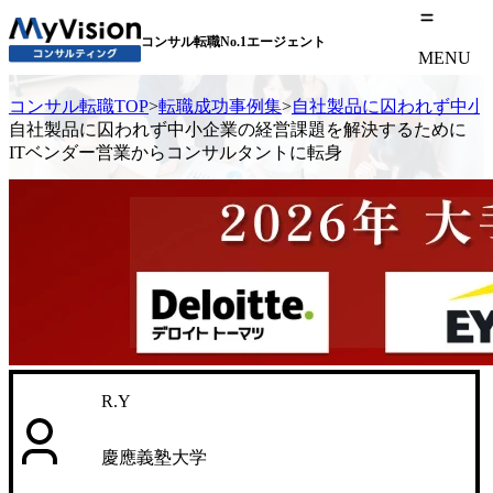
コンサル転職No.1エージェント
MENU
コンサル転職TOP
>
転職成功事例集
>
自社製品に囚われず中小
自社製品に囚われず中小企業の経営課題を解決するために
ITベンダー営業からコンサルタントに転身
R.Y
慶應義塾大学